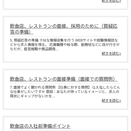
続きを読む»
飲食店、レストランの面接、採用のために（質疑応
答の準備）
5. 質疑応答の準備 十分な情報収集を行う WEBサイトや就職情報誌な
どから求人情報を得る。 応募職種や給与額、勤務地などに目が行きが
ちだが、経営戦略や商品開発…
続きを読む»
飲食店、レストランの面接準備（面接での質問例）
7. 面接でよく聞かれる質問例 【仕事に対する質問】 Q.入社したらどん
な仕事がしたいですか 意図：あなたが持っているイメージと、求人の
現状にギャップがないかを…
続きを読む»
飲食店の入社前準備ポイント