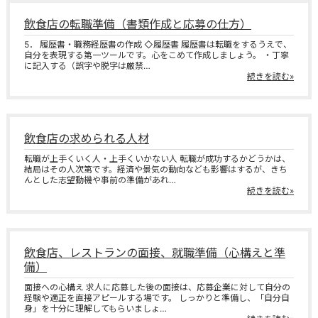
飲食店の転職準備（書類作成と応募の仕方）
5． 履歴書・職務経歴書の作成 ◇履歴書 履歴書は転職をするうえで、
自分を表現する第一ツールです。心をこめて作成しましょう。 ・丁寧
に記入する（誤字や脱字は厳禁…
続きを読む»
飲食店の求められる人材
転職が上手くいく人・上手くいかない人 転職が成功するかどうかは、
結局はその人次第です。経済や景気の動向なども影響はするが、きち
んとした志望動機や事前の準備があれ…
続きを読む»
飲食店、レストランの面接、就職準備（心構えと準
備）
面接への心構え 求人に応募した後の面接は、応募企業に対して自分の
経験や適正を直接アピールする場です。 しっかりと準備し、「自分自
身」を十分に理解してもらいましょ…