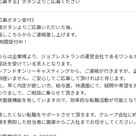
応募する】ボタンよりご応募ください
応募ボタン受付》
募ボタンよりご応募いただいた後、
返しこちらからご連絡差し上げます。
4時間受付中！
ちらは企業様より、ジョブレストランの運営会社であるワン＆
委託を受けている求人となります。
ンアンドオンリーキャスティングから、ご連絡が行きますが、
御座いません。ご安心してご応募して頂ければと存じます。
た、早く内定が欲しい方、給与面、待遇面にて、疑問や希望を
わりまして、ご相談に乗らせて頂きます。
次面接機能を有していますので、効率的な転職活動が可能とな
。
敗したくない転職をサポートさせて頂きます。グループ会社に約
場を熟知した担当者に面接からご入社までお任せしてください