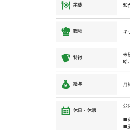
業態
和
職種
キ
未
特徴
給
給与
月
公
休日・休暇
■
■