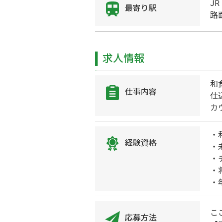
J
最寄り駅
路
求人情報
和
仕事内容
仕
カ
・
経験資格
・
・
・
・
こ
応募方法