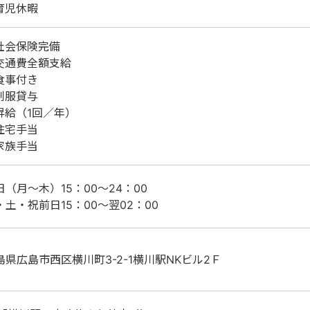
育児休暇
社会保険完備
交通費全額支給
食事付き
制服貸与
昇給（1回／年）
住宅手当
家族手当
日（月～木）15：00～24：00
・土・祝前日15：00～翌02：00
島県広島市西区横川町3-2-1横川駅NKビル2Ｆ