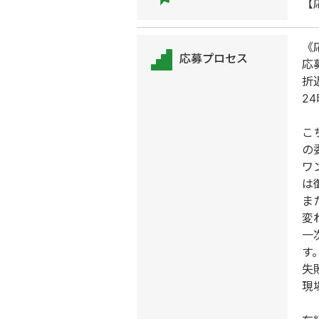
【
《
応募プロセス
応
折
2
こ
の
ワ
は
ま
変
一
す
失
現