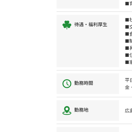
■
■
待遇・福利厚生
■
■
■
■
■
■
平
勤務時間
金
勤務地
広