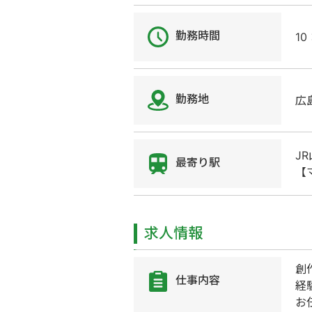
勤務時間
1
勤務地
広
J
最寄り駅
【
求人情報
創
仕事内容
経
お