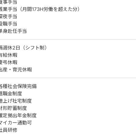
食事手当
残業手当（月間173H労働を超えた分）
深夜手当
役職手当
単身赴任手当
隔週休2日（シフト制）
有給休暇
慶弔休暇
出産・育児休暇
各種社会保険完備
退職金制度
借上げ社宅制度
財形貯蓄制度
確定拠出年金制度
マイカー通勤可
社員研修