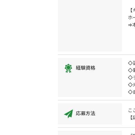
【
ホ
⇒
◇
経験資格
◇
◇
◇
◇
こ
応募方法
【