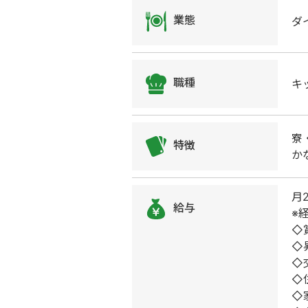
業態
ダ
職種
キ
寮
特徴
か
月
給与
※
◇
◇
◇
◇
◇