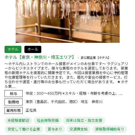
ホテル
ホール
ホテル【東京・神奈川・埼玉エリア】
非公開企業【ホテル】
～ホテル内レストランでのホール接客がメインのお仕事です～ ラグジュアリ
ーからビジネスタイプまで、様々な業態のホテルを運営しております。 新業
態の新規ホテルを接客的に開業予定です。 今回は接客業務を中心に予約管理
や在庫管理等を行っていただきます。 また、婚礼や宴会の接客サービス、打
ち合わせや運営・進行等のお仕事も行っていただく場合があります。 ★ホテ
ル業....
年収：300～450万円 ※スキル・経験・年齢を考慮の上、....
給与
東京（豊島区、千代田区、港区） 埼玉 神奈川
勤務地
正社員
雇用形態
未経験者歓迎
社会保険完備
将来は独立・独立支援
安定して働ける企業
賞与あり
交通費支給
資格取得補助有り