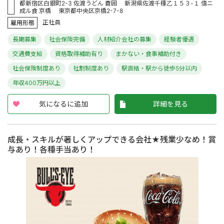
都新宿区白銀町2-3 佐渡うどん 蒼囲 新潟県佐渡千種乙１５３-１ 僖ニ
成ル食 京橋 東京都中央区京橋2-7-8
正社員
雇用形態
長期募集
社会保険完備
人材紹介会社の募集
経験者優遇
交通費支給
資格取得補助有り
まかない・食事補助付き
社会保険制度あり
社割制度あり
駅直結・駅から徒歩5分以内
年収400万円以上
気になるに追加
詳細を見る
成長・スキルが著しくアップできる会社★残業少なめ！賞
与あり！各種手当あり！