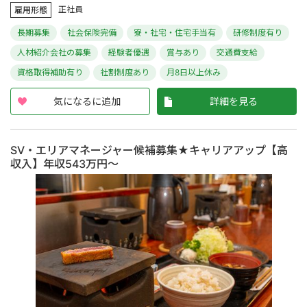
正社員
雇用形態
長期募集
社会保険完備
寮・社宅・住宅手当有
研修制度有り
人材紹介会社の募集
経験者優遇
賞与あり
交通費支給
資格取得補助有り
社割制度あり
月8日以上休み
気になるに追加
詳細を見る
SV・エリアマネージャー候補募集★キャリアアップ【高
収入】年収543万円～