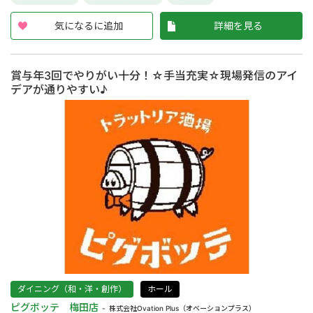
気になるに追加
詳細を見る
賞与年3回でやりがい十分！☆手当充実☆現場発信のアイ
デアが通りやすい♪
ダイニング（和・洋・創作）
ホール
ピグボッテ 梅田店
株式会社Ovation Plus（オベーションプラス）