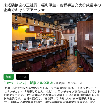
未経験歓迎の正社員！福利厚生・各種手当充実◎成長中の
企業でキャリアアップ★
和食
ホール
牛かつ もと村 新宿アルタ裏店
株式会社 牛かつもと村
「”楽しい”でつながる世界をつくる」を企業理念に掲げ、 「スパゲッティー
のパンチョ」や「旨串とりとん」など、 フランチャイズを含めた31ブランド
を関東を中心に、 120店舗ほどの飲食店を運営している創業20周年を迎えた
飲食企業です。 当社の原点は、“食を通じて「楽しい」を一番提供するこ
と”。 創業以来黒字経営を続け、2022年度は全店舗黒字を達成する…など....