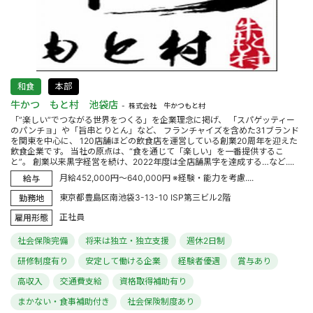
和食
本部
牛かつ もと村 池袋店
株式会社 牛かつもと村
「”楽しい”でつながる世界をつくる」を企業理念に掲げ、 「スパゲッティー
のパンチョ」や「旨串とりとん」など、 フランチャイズを含めた31ブランド
を関東を中心に、 120店舗ほどの飲食店を運営している創業20周年を迎えた
飲食企業です。 当社の原点は、“食を通じて「楽しい」を一番提供するこ
と”。 創業以来黒字経営を続け、2022年度は全店舗黒字を達成する…など....
月給452,000円～640,000円 ※経験・能力を考慮....
給与
東京都豊島区南池袋3-13-10 ISP第三ビル2階
勤務地
正社員
雇用形態
社会保険完備
将来は独立・独立支援
週休2日制
研修制度有り
安定して働ける企業
経験者優遇
賞与あり
高収入
交通費支給
資格取得補助有り
まかない・食事補助付き
社会保険制度あり