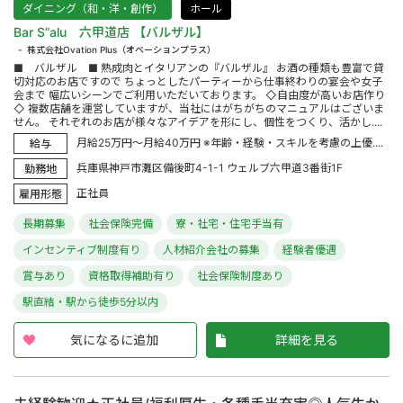
ダイニング（和・洋・創作）
ホール
Bar S”alu 六甲道店 【バルザル】
株式会社Ovation Plus（オベーションプラス）
■ バルザル ■ 熟成肉とイタリアンの『バルザル』 お酒の種類も豊富で貸
切対応のお店ですので ちょっとしたパーティーから仕事終わりの宴会や女子
会まで 幅広いシーンでご利用いただいております。 ◇自由度が高いお店作り
◇ 複数店舗を運営していますが、当社にはがちがちのマニュアルはございま
せん。 それぞれのお店が様々なアイデアを形にし、個性をつくり、活かし....
月給25万円～月給40万円 ※年齢・経験・スキルを考慮の上優....
給与
兵庫県神戸市灘区備後町4-1-1 ウェルブ六甲道3番街1F
勤務地
正社員
雇用形態
長期募集
社会保険完備
寮・社宅・住宅手当有
インセンティブ制度有り
人材紹介会社の募集
経験者優遇
賞与あり
資格取得補助有り
社会保険制度あり
駅直結・駅から徒歩5分以内
気になるに追加
詳細を見る