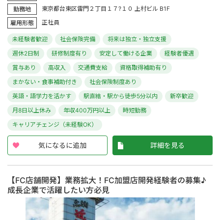
東京都台東区雷門２丁目１７?１０ 上村ビル B1F
勤務地
正社員
雇用形態
未経験者歓迎
社会保険完備
将来は独立・独立支援
週休2日制
研修制度有り
安定して働ける企業
経験者優遇
賞与あり
高収入
交通費支給
資格取得補助有り
まかない・食事補助付き
社会保険制度あり
英語・語学力を活かす
駅直結・駅から徒歩5分以内
新卒歓迎
月8日以上休み
年収400万円以上
時短勤務
キャリアチェンジ（未経験OK）
気になるに追加
詳細を見る
【FC店舗開発】業務拡大！FC加盟店開発経験者の募集♪
成長企業で活躍したい方必見