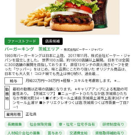
ファーストフード
店長候補
バーガーキング 茨城エリア
株式会社ビーケー・ジャパン
1993年バーガーキングは日本に上陸。 2017年11月、株式会社ビーケー・ジャ
パンを設立しました。 世界100ヵ国、約19000店舗以上展開。 日本では全国
に300店舗の展開を目指しております。 直径13センチの直火焼きビーフを使
った「ワッパー」をはじめ、味と品質にこだわり抜いた オリジナル商品は、
日本でも大人気！ コロナ禍でも売上は伸び続け、過去最....
月給22万円～36万円 ※経験・スキルを考慮致します。 ※....
給与
最初の勤務は近場の店舗になります。 ※キャリアアップによる転勤の可
勤
能性あり。 【茨城エリア】 ■ニューポートひたちなか店 茨城県ひたち
務
なか市新光町34－1 ■イオンモール土浦店 茨城県土浦市上高津367イオ
地
ンモール土浦1F ■トナリエクレオつくば店 茨城県つくば市吾妻一丁目7
－1
正社員
雇用形態
長期募集
社会保険完備
寮・社宅・住宅手当有
研修制度有り
人材紹介会社の募集
賞与あり
交通費支給
資格取得補助有り