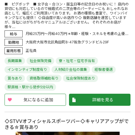
■ ピグボッテ ■ 女子会・合コン・誕生日等の記念日のお祝いに！ 店内の
貸切にも対応しているので結婚式の二次会等のパーティーにも おしゃれなお
店として、幅広くご利用頂いております。 お酒の種類も豊富で、ワインバイ
キングなども提供！ ◇自由度が高いお店作り◇ 複数店舗を運営しています
が、当社にはがちがちのマニュアルはございません。 それぞれのお店が
様々....
月給25万円～月給40万円 ※年齢・経験・スキルを考慮の上優....
給与
大阪府大阪市北区角田町8-47阪急グランドビル29F
勤務地
正社員
雇用形態
長期募集
社会保険完備
寮・社宅・住宅手当有
インセンティブ制度有り
人材紹介会社の募集
経験者優遇
賞与あり
資格取得補助有り
社会保険制度あり
駅直結・駅から徒歩5分以内
気になるに追加
詳細を見る
◇STVVオフィシャルスポーツバー◇キャリアアップがで
きる☆賞与あり