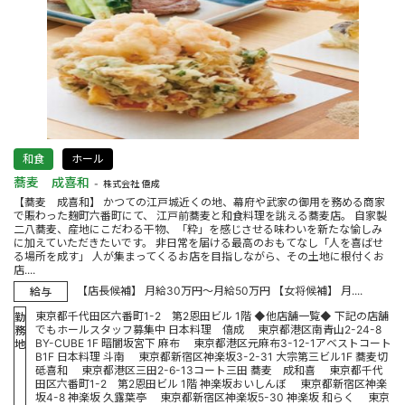
和食
ホール
蕎麦 成喜和
株式会社 僖成
【蕎麦 成喜和】 かつての江戸城近くの地、幕府や武家の御用を務める商家
で賑わった麹町六番町にて、 江戸前蕎麦と和食料理を誂える蕎麦店。 自家製
二八蕎麦、産地にこだわる干物、「粋」を感じさせる味わいを新たな愉しみ
に加えていただきたいです。 非日常を届ける最高のおもてなし「人を喜ばせ
る場所を成す」 人が集まってくるお店を目指しながら、その土地に根付くお
店....
【店長候補】 月給30万円～月給50万円 【女将候補】 月....
給与
東京都千代田区六番町1-2 第2恩田ビル 1階 ◆他店舗一覧◆ 下記の店舗
勤
でもホールスタッフ募集中 日本料理 僖成 東京都港区南青山2-24-8
務
BY-CUBE 1F 暗闇坂宮下 麻布 東京都港区元麻布3-12-1アベストコート
地
B1F 日本料理 斗南 東京都新宿区神楽坂3-2-31 大宗第三ビル1F 蕎麦切
砥喜和 東京都港区三田2-6-13コート三田 蕎麦 成和喜 東京都千代
田区六番町1-2 第2恩田ビル 1階 神楽坂おいしんぼ 東京都新宿区神楽
坂4-8 神楽坂 久露葉亭 東京都新宿区神楽坂5-30 神楽坂 和らく 東京