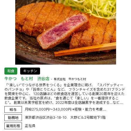
和食
キッチン
牛かつ もと村 渋谷店
株式会社 牛かつもと村
「”楽しい”でつながる世界をつくる」を企業理念に掲げ、 「スパゲッティー
のパンチョ」や「旨串とりとん」など、 フランチャイズを含めた31ブランド
を関東を中心に、 120店舗ほどの飲食店を運営している創業20周年を迎えた
飲食企業です。 当社の原点は、“食を通じて「楽しい」を一番提供するこ
と”。 創業以来黒字経営を続け、2022年度は全店舗黒字を達成する…など....
月給275,000円～343,000円 ※経験・能力を考慮....
給与
東京都渋谷区渋谷3-18-10 大野ビル2号館地下1階
勤務地
正社員
雇用形態