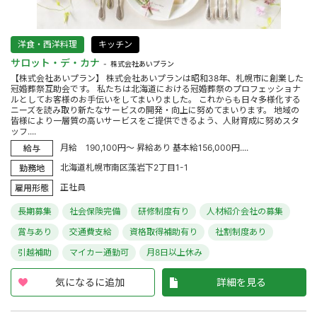
洋食・西洋料理
キッチン
サロット・デ・カナ
株式会社あいプラン
【株式会社あいプラン】 株式会社あいプランは昭和38年、札幌市に創業した
冠婚葬祭互助会です。 私たちは北海道における冠婚葬祭のプロフェッショナ
ルとしてお客様のお手伝いをしてまいりました。 これからも日々多様化する
ニーズを読み取り新たなサービスの開発・向上に努めてまいります。 地域の
皆様により一層質の高いサービスをご提供できるよう、人財育成に努めスタ
ッフ....
月給 190,100円～ 昇給あり 基本給156,000円....
給与
北海道札幌市南区藻岩下2丁目1-1
勤務地
正社員
雇用形態
長期募集
社会保険完備
研修制度有り
人材紹介会社の募集
賞与あり
交通費支給
資格取得補助有り
社割制度あり
引越補助
マイカー通勤可
月8日以上休み
気になるに追加
詳細を見る