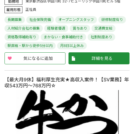
東京都渋谷区宇田川町 32-7ヒューリック宇田川町ビル 5階
勤務地
正社員
雇用形態
長期募集
社会保険完備
オープニングスタッフ
研修制度有り
人材紹介会社の募集
経験者優遇
賞与あり
交通費支給
資格取得補助有り
まかない・食事補助付き
社割制度あり
駅直結・駅から徒歩5分以内
月8日以上休み
気になるに追加
詳細を見る
【最大月9休】福利厚生充実★高収入案件！【SV業務】年
収543万円～768万円☆