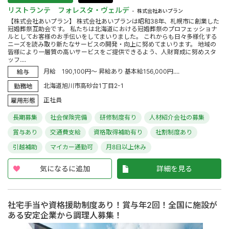
リストランテ フォレスタ・ヴェルデ
株式会社あいプラン
【株式会社あいプラン】 株式会社あいプランは昭和38年、札幌市に創業した
冠婚葬祭互助会です。 私たちは北海道における冠婚葬祭のプロフェッショナ
ルとしてお客様のお手伝いをしてまいりました。 これからも日々多様化する
ニーズを読み取り新たなサービスの開発・向上に努めてまいります。 地域の
皆様により一層質の高いサービスをご提供できるよう、人財育成に努めスタ
ッフ....
月給 190,100円～ 昇給あり 基本給156,000円....
給与
北海道旭川市高砂台1丁目2-1
勤務地
正社員
雇用形態
長期募集
社会保険完備
研修制度有り
人材紹介会社の募集
賞与あり
交通費支給
資格取得補助有り
社割制度あり
引越補助
マイカー通勤可
月8日以上休み
気になるに追加
詳細を見る
社宅手当や資格援助制度あり！賞与年2回！全国に施設が
ある安定企業から調理人募集！