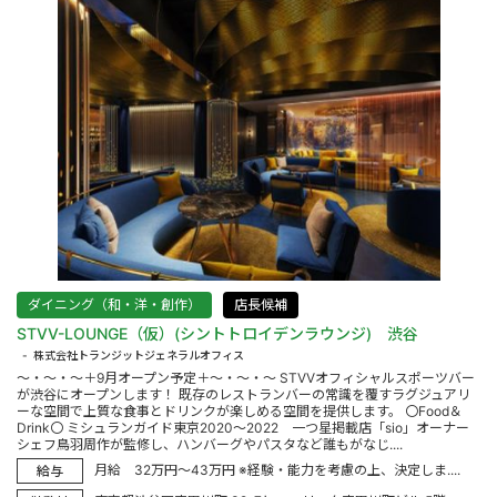
ダイニング（和・洋・創作）
店長候補
STVV-LOUNGE（仮）(シントトロイデンラウンジ) 渋谷
株式会社トランジットジェネラルオフィス
～・～・～＋9月オープン予定＋～・～・～ STVVオフィシャルスポーツバー
が渋谷にオープンします！ 既存のレストランバーの常識を覆すラグジュアリ
ーな空間で上質な食事とドリンクが楽しめる空間を提供します。 〇Food＆
Drink〇 ミシュランガイド東京2020～2022 一つ星掲載店「sio」オーナー
シェフ鳥羽周作が監修し、ハンバーグやパスタなど誰もがなじ....
月給 32万円～43万円 ※経験・能力を考慮の上、決定しま....
給与