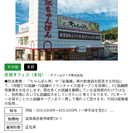
その他
本部
彦根オフィス（本社）
ドリームフーズ株式会社
■担当業務： 「ちゃんぽん亭」や「金亀庵」等の飲食店を経営する同社に
て、1年間で10店舗~15店舗のフランチャイズ店オープンを目標に、FC店舗開
発業務をお任せします。現在多くの店舗を展開している滋賀県内だけではな
く、他府県においても店舗拡大をしていきたいと考えております。 FCオーナ
ーを探すことから店舗オープンまで一貫して携わって頂きます。今回は経験者
の採用....
月給：300,000円～400,000円（一律手当を含む） ....
給与
滋賀県彦根市幸町74-1
勤務地
正社員
雇用形態