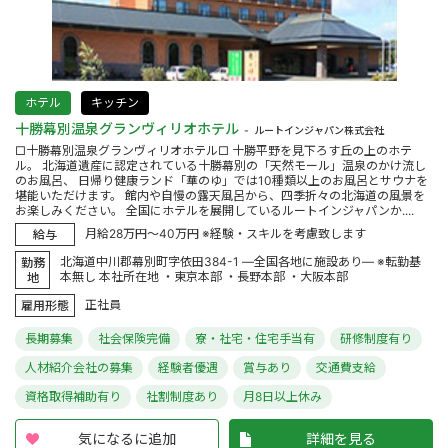
ホテル
キッチン
十勝幕別温泉グランヴィリオホテル
ルートインジャパン株式会社
□十勝幕別温泉グランヴィリオホテル□ 十勝平野を見下ろす丘の上のホテ
ル。 北海道遺産に認定されている十勝幕別の「天然モール」温泉のかけ流し
のお風呂、 日帰り健康ランド「華のゆ」では10種類以上のお風呂とサウナを
堪能いただけます。 館内や自慢の露天風呂から、四季折々の北海道の風景を
お楽しみください。 全国にホテルを展開しているルートインジャパンか....
月給28万円～40万円 ※経験・スキルを考慮致します
給与
北海道中川郡幕別町字依田384-1 ―全国各地に施設あり― ※転勤基
勤務
本無し 本社所在地 ・東京本部 ・長野本部 ・大阪本部
地
正社員
雇用形態
長期募集
社会保険完備
寮・社宅・住宅手当有
研修制度有り
人材紹介会社の募集
経験者優遇
賞与あり
交通費支給
資格取得補助有り
社割制度あり
月8日以上休み
気になるに追加
詳細を見る