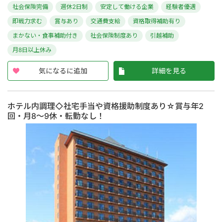
社会保険完備
週休2日制
安定して働ける企業
経験者優遇
即戦力求む
賞与あり
交通費支給
資格取得補助有り
まかない・食事補助付き
社会保険制度あり
引越補助
月8日以上休み
気になるに追加
詳細を見る
ホテル内調理◇社宅手当や資格援助制度あり☆賞与年2
回・月8～9休・転勤なし！