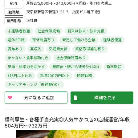
月給275,000円～343,000円 ※経験・能力を考慮....
給与
東京都新宿区新宿3-22-7 指田ビル地下1階
勤務地
正社員
雇用形態
未経験者歓迎
社会保険完備
将来は独立・独立支援
週休2日制
研修制度有り
安定して働ける企業
経験者優遇
賞与あり
高収入
交通費支給
資格取得補助有り
まかない・食事補助付き
社会保険制度あり
英語・語学力を活かす
駅直結・駅から徒歩5分以内
新卒歓迎
月8日以上休み
年収400万円以上
時短勤務
キャリアチェンジ（未経験OK）
気になるに追加
詳細を見る
福利厚生・各種手当充実◎人気牛かつ店の店舗運営/年収
504万円～732万円