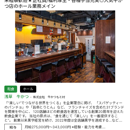
未経験歓迎★正社員/福利厚生・各種手当充実◎人気牛か
つ店のホール業務メイン
和食
ホール
浅草 牛かつ
株式会社 牛かつもと村
「”楽しい”でつながる世界をつくる」を企業理念に掲げ、 「スパゲッティー
のパンチョ」や「旨串とりとん」など、 フランチャイズを含めた31ブランド
を関東を中心に、 120店舗ほどの飲食店を運営している創業20周年を迎えた
飲食企業です。 当社の原点は、“食を通じて「楽しい」を一番提供するこ
と”。 創業以来黒字経営を続け、2022年度は全店舗黒字を達成する…など....
月給275,000円～343,000円 ※経験・能力を考慮....
給与