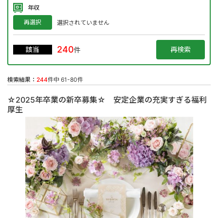
年収
再選択
選択されていません
240
該当
件
検索結果：
244
件中 61-80件
☆2025年卒業の新卒募集☆ 安定企業の充実すぎる福利
厚生