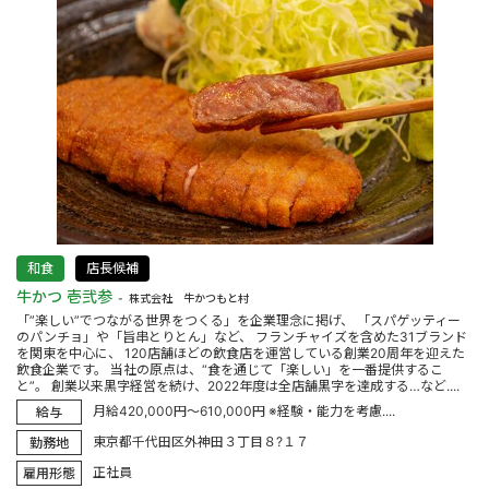
和食
店長候補
牛かつ 壱弐参
株式会社 牛かつもと村
「”楽しい”でつながる世界をつくる」を企業理念に掲げ、 「スパゲッティー
のパンチョ」や「旨串とりとん」など、 フランチャイズを含めた31ブランド
を関東を中心に、 120店舗ほどの飲食店を運営している創業20周年を迎えた
飲食企業です。 当社の原点は、“食を通じて「楽しい」を一番提供するこ
と”。 創業以来黒字経営を続け、2022年度は全店舗黒字を達成する…など....
月給420,000円～610,000円 ※経験・能力を考慮....
給与
東京都千代田区外神田３丁目８?１７
勤務地
正社員
雇用形態