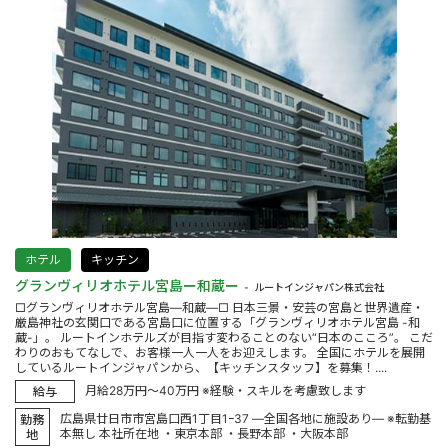
ホテル
キッチン
グランヴィリオホテル宮島ー和蔵ー
ルートインジャパン株式会社
□グランヴィリオホテル宮島―和蔵―□ 日本三景・安芸の宮島と世界遺産・
厳島神社の玄関口である宮島口に位置する「グランヴィリオホテル宮島 -和
蔵-」。 ルートインホテルズが目指す変わることのない“日本のこころ”。 こだ
わりのおもてなしで、お客様一人一人をお迎えします。 全国にホテルを展開
しているルートインジャパンから、【キッチンスタッフ】を募集！....
月給28万円～40万円 ※経験・スキルを考慮致します
給与
広島県廿日市市宮島口西1丁目1ｰ37 ―全国各地に施設あり― ※転勤基
勤務
本無し 本社所在地 ・東京本部 ・長野本部 ・大阪本部
地