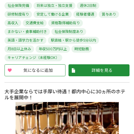
社会保険完備
将来は独立・独立支援
週休2日制
研修制度有り
安定して働ける企業
経験者優遇
賞与あり
高収入
交通費支給
資格取得補助有り
まかない・食事補助付き
社会保険制度あり
英語・語学力を活かす
駅直結・駅から徒歩5分以内
月8日以上休み
年収500万円以上
時短勤務
キャリアチェンジ（未経験OK）
気になるに追加
詳細を見る
大手企業ならでは手厚い待遇！都内中心に30ヵ所のホテ
ルを展開中！