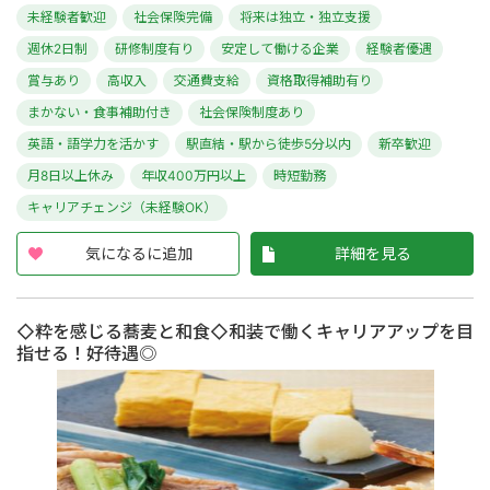
未経験者歓迎
社会保険完備
将来は独立・独立支援
週休2日制
研修制度有り
安定して働ける企業
経験者優遇
賞与あり
高収入
交通費支給
資格取得補助有り
まかない・食事補助付き
社会保険制度あり
英語・語学力を活かす
駅直結・駅から徒歩5分以内
新卒歓迎
月8日以上休み
年収400万円以上
時短勤務
キャリアチェンジ（未経験OK）
気になるに追加
詳細を見る
◇粋を感じる蕎麦と和食◇和装で働くキャリアアップを目
指せる！好待遇◎