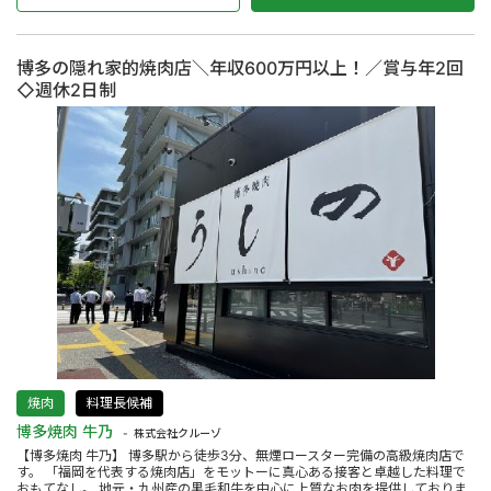
博多の隠れ家的焼肉店＼年収600万円以上！／賞与年2回
◇週休2日制
焼肉
料理長候補
博多焼肉 牛乃
株式会社クルーゾ
【博多焼肉 牛乃】 博多駅から徒歩3分、無煙ロースター完備の高級焼肉店で
す。 「福岡を代表する焼肉店」をモットーに真心ある接客と卓越した料理で
おもてなし。 地元・九州産の黒毛和牛を中心に上質なお肉を提供しておりま