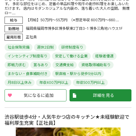
す。 多彩な部位をはじめ、定番の単品料理や和牛の創作料理をお楽しみいた
だけます。 店内はモダンカジュアルな内装の、落ち着いた大人の空間。 無煙
ロー....
【月給】50万円～55万円 （※想定年収 600万円～660....
給与
福岡県福岡市博多区博多駅東2丁目3-1 博多三角地ハウス1F
勤務地
正社員
雇用形態
社会保険完備
週休2日制
研修制度有り
インセンティブ制度有り
安定して働ける企業
経験者優遇
即戦力求む
賞与あり
交通費支給
資格取得補助有り
まかない・食事補助付き
駅直結・駅から徒歩5分以内
月8日以上休み
年収400万円以上
年収500万円以上
気になるに追加
詳細を見る
渋谷駅徒歩4分・人気牛かつ店のキッチン★未経験歓迎で
福利厚生充実【正社員】