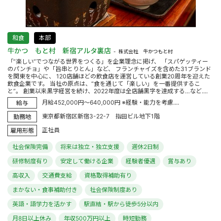
和食
本部
牛かつ もと村 新宿アルタ裏店
株式会社 牛かつもと村
「”楽しい”でつながる世界をつくる」を企業理念に掲げ、 「スパゲッティー
のパンチョ」や「旨串とりとん」など、 フランチャイズを含めた31ブランド
を関東を中心に、 120店舗ほどの飲食店を運営している創業20周年を迎えた
飲食企業です。 当社の原点は、“食を通じて「楽しい」を一番提供するこ
と”。 創業以来黒字経営を続け、2022年度は全店舗黒字を達成する…など....
月給452,000円～640,000円 ※経験・能力を考慮....
給与
東京都新宿区新宿3-22-7 指田ビル地下1階
勤務地
正社員
雇用形態
社会保険完備
将来は独立・独立支援
週休2日制
研修制度有り
安定して働ける企業
経験者優遇
賞与あり
高収入
交通費支給
資格取得補助有り
まかない・食事補助付き
社会保険制度あり
英語・語学力を活かす
駅直結・駅から徒歩5分以内
月8日以上休み
年収500万円以上
時短勤務