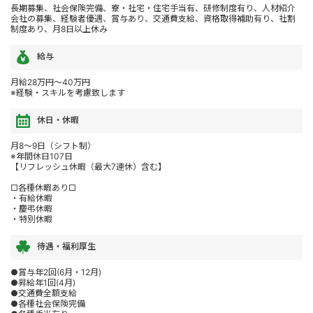
長期募集、社会保険完備、寮・社宅・住宅手当有、研修制度有り、人材紹介
会社の募集、経験者優遇、賞与あり、交通費支給、資格取得補助有り、社割
制度あり、月8日以上休み
給与
月給28万円～40万円
※経験・スキルを考慮致します
休日・休暇
月8～9日（シフト制）
※年間休日107日
【リフレッシュ休暇（最大7連休）含む】
□各種休暇あり□
・有給休暇
・慶弔休暇
・特別休暇
待遇・福利厚生
●賞与年2回(6月・12月)
●昇給年1回(4月)
●交通費全額支給
●各種社会保険完備