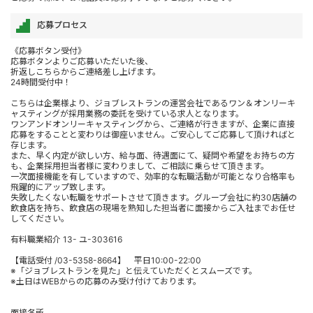
応募プロセス
《応募ボタン受付》
応募ボタンよりご応募いただいた後、
折返しこちらからご連絡差し上げます。
24時間受付中！
こちらは企業様より、ジョブレストランの運営会社であるワン＆オンリーキ
ャスティングが採用業務の委託を受けている求人となります。
ワンアンドオンリーキャスティングから、ご連絡が行きますが、企業に直接
応募をすることと変わりは御座いません。ご安心してご応募して頂ければと
存じます。
また、早く内定が欲しい方、給与面、待遇面にて、疑問や希望をお持ちの方
も、企業採用担当者様に変わりまして、ご相談に乗らせて頂きます。
一次面接機能を有していますので、効率的な転職活動が可能となり合格率も
飛躍的にアップ致します。
失敗したくない転職をサポートさせて頂きます。グループ会社に約30店舗の
飲食店を持ち、飲食店の現場を熟知した担当者に面接からご入社までお任せ
してください。
有料職業紹介 13- ユ-303616
【電話受付 /03-5358-8664】 平日10:00-22:00
※「ジョブレストランを見た」と伝えていただくとスムーズです。
※土日はWEBからの応募のみ受け付けております。
面接各所