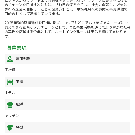
ビジネスからリゾートまでお客様のさまざまなライフシーンに寄り添える総
合チェーンを目指すとともに、「独自の道を開拓し、社会に貢献し、必要と
される企業を目指す」ことを企業方針とし、地域社会への貢献を事業活動の
目的の柱として邁進しております。
2025年500店舗達成を目標に掲げ、いつでもどこでもさまざまなニーズにお
応えできる総合ホテルチェーンとして、また事業活動を通じてより豊かな社会
の実現を応援する企業として、ルートイングループは歩みを続けてまいりま
す。
募集要項
雇用形態
正社員
業態
ホテル
職種
キッチン
特徴