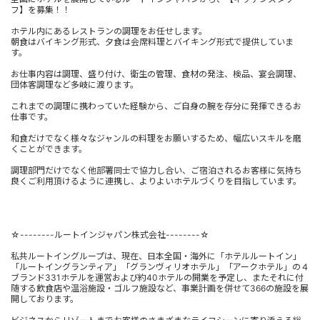
フ】を募集！！
ホテル内にあるレストランの調理をお任せします。
朝食はバイキング形式、夕食は会席料理とバイキング形式で提供していま
す。
お仕事内容は調理、盛り付け、衛生の管理、食材の発注、検品、宴会調理、
団体客調理など多岐に渡ります。
これまでの調理に携わっていた経験から、ご自身の腕を存分に発揮できるお
仕事です。
和食だけでなく様々なジャンルの料理をお願いするため、幅広いスキルを磨
くことができます。
調理部門だけでなく他部署同士で協力し合い、ご宿泊されるお客様に気持ち
良くご利用頂けるように連携し、よりよいホテルづくりを目指しています。
☆--------ルートインジャパン株式会社--------☆
私共ルートイングループは、現在、日本全国・海外に「ホテルルートイン」
「ルートイングランティア」「グランヴィリオホテル」「アークホテル」の４
ブランド331ホテルを運営および約40ホテルの開業を予定し、またそれに付
随する飲食店や温浴施設・ゴルフ施設など、事業計画を併せて366の施設を展
開しております。