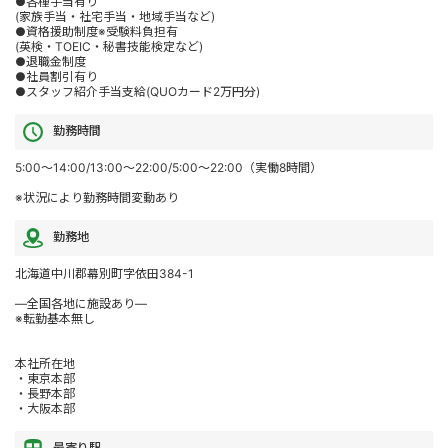
●各種手当有り
(家族手当・社宅手当・地域手当など)
●資格援助制度※受験料負担有
(英検・TOEIC・秘書技能検定など)
●退職金制度
●社員割引有り
●スタッフ紹介手当支給(QUOカード2万円分)
勤務時間
5:00～14:00/13:00～22:00/5:00～22:00（実働8時間）
※状況により勤務時間変動あり
勤務地
北海道中川郡幕別町字依田384-1
―全国各地に施設あり―
※転勤基本無し
本社所在地
・東京本部
・長野本部
・大阪本部
最寄り駅