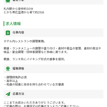
札内駅から徒歩約30分
とかち帯広空港から車で約25分
求人情報
仕事内容
ホテル内レストランの調理業務。
朝食・ランチメニューの調理や盛り付け・食材や衛生の管理、食材の発注や
検品・宴会調理・団体客調理など多岐に渡ります。
朝食、ランチ共にバイキング形式の食事を提供。
経験資格
・調理師免許必須
・高卒以上
・和食の知識と技術を持ち合わせている方優遇
応募方法
ここまでお読みいただきありがとうございます。
ご応募の際は、お電話又は応募ボタンよりご応募ください。