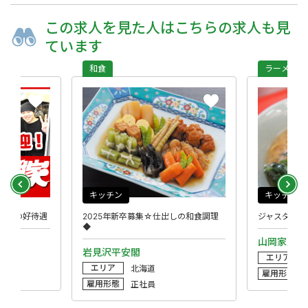
この求人を
見た人は
こちらの求人も
見
ています
和食
ラーメン
キッチン
キッチン
納得の好待遇
2025年新卒募集☆仕出しの和食調理
ジャスダック
◆
店
山岡家／帯
岩見沢平安閣
エリア
エリア
北海道
雇用形態
雇用形態
正社員