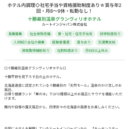
ホテル内調理◇社宅手当や資格援助制度あり☆賞与年2
回・月8～9休・転勤なし！
十勝幕別温泉グランヴィリオホテル
ルートインジャパン株式会社
長期募集
社会保険完備
寮・社宅・住宅手当有
研修制度有り
人材紹介会社の募集
経験者優遇
賞与あり
交通費支給
資格取得補助有り
社割制度あり
月8日以上休み
□十勝幕別温泉グランヴィリオホテル□
十勝平野を見下ろす丘の上のホテル。
北海道遺産に認定されている十勝幕別の「天然モール」温泉のかけ流しのお
風呂、
日帰り健康ランド「華のゆ」では10種類以上のお風呂とサウナを堪能いただ
けます。
館内や自慢の露天風呂から、四季折々の北海道の風景をお楽しみください。
全国にホテルを展開しているルートインジャパンから、【キッチンスタッ