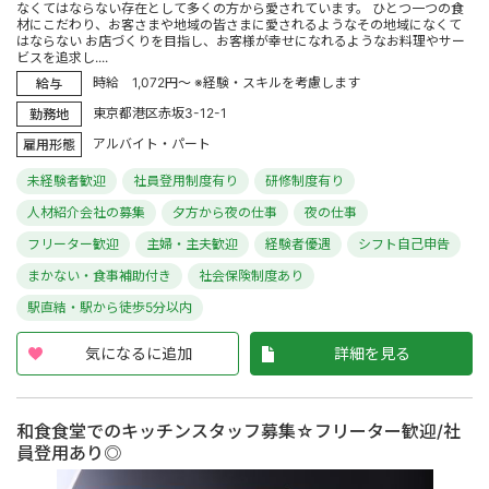
なくてはならない存在として多くの方から愛されています。 ひとつ一つの食
材にこだわり、お客さまや地域の皆さまに愛されるようなその地域になくて
はならない お店づくりを目指し、お客様が幸せになれるようなお料理やサー
ビスを追求し....
時給 1,072円～ ※経験・スキルを考慮します
給与
東京都港区赤坂3-12-1
勤務地
アルバイト・パート
雇用形態
未経験者歓迎
社員登用制度有り
研修制度有り
人材紹介会社の募集
夕方から夜の仕事
夜の仕事
フリーター歓迎
主婦・主夫歓迎
経験者優遇
シフト自己申告
まかない・食事補助付き
社会保険制度あり
駅直結・駅から徒歩5分以内
気になるに追加
詳細を見る
和食食堂でのキッチンスタッフ募集☆フリーター歓迎/社
員登用あり◎