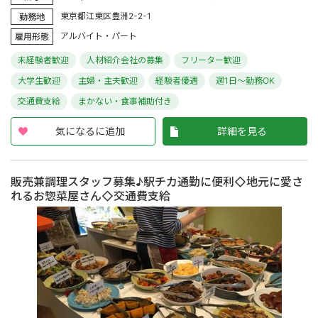
東京都江東区豊洲2-2-1
勤務地
アルバイト・パート
雇用形態
未経験者歓迎
人材紹介会社の募集
フリーター歓迎
大学生歓迎
主婦・主夫歓迎
経験者優遇
週1日～勤務OK
交通費支給
まかない・食事補助付き
気になるに追加
詳細を見る
販売兼調理スタッフ募集♪駅チカ通勤に便利◇地元に愛さ
れるお惣菜屋さん◇交通費支給