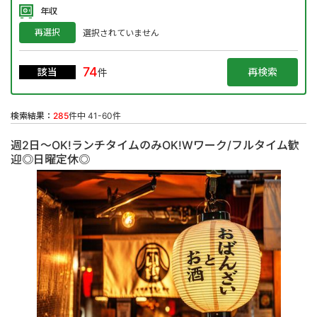
年収
再選択
選択されていません
74
該当
件
検索結果：
285
件中 41-60件
週2日～OK!ランチタイムのみOK!Wワーク/フルタイム歓
迎◎日曜定休◎