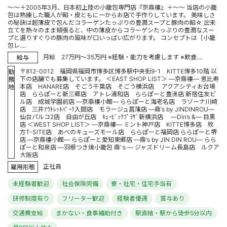
～～＋2005年3月、日本初上陸の小籠包専門店『京鼎樓』＋～～ 当店の小籠
包は熟練した職人が餡・皮ともに一からお店で手作りしています。 美味しさ
の秘訣は超薄皮で包んだコラーゲンたっぷりの豊潤スープと豚肉の餡☆ 出来
立てを熱々のまま頬張ると、中の薄皮からコラーゲンたっぷりの豊潤なスー
プと選りすぐりの豚肉の風味が口いっぱい広がります。 コンセプトは［小籠
包レ....
月給 27万円～35万円 ※経験・能力を考慮します ※飲食....
給与
〒812-0012 福岡県福岡市博多区博多駅中央街9-1 KITTE博多10階 以
勤
下の店舗でも募集しています。 ＜EAST SHOP LIST＞ ―京鼎樓― 恵比寿
務
本店 HANARE店 そごう千葉店 そごう横浜店 アクアシティお台場
地
店 ららぽーと新三郷店 アトレ浦和店 ららぽーと豊洲店 新宿住友ビ
ル店 成城学園前店 ―京鼎樓小館― ららぽーと海老名店 ラゾーナ川崎
店 三井ｱｳﾄﾚｯﾄﾊﾟｰｸ入間店 モラージュ菖蒲店 ―鼎’s by JINDINROU―
仙台パルコ2店 自由が丘店 ｷｭｰﾋﾞｯｸﾌﾟﾗｻﾞ新横浜店 ―Din’s &― 目黒
店 ＜WEST SHOP LIST＞ ―京鼎樓― ミント神戸店 KITTE博多店 枚
方T-SITE店 あべのキューズモール店 ららぽーと福岡店 ららぽーと堺
店 ―京鼎樓小館― ららぽーと愛知東郷店 ―鼎’s by JIN DIN ROU― らら
ぽーと和泉店 ―羽根つき焼小籠包 鼎’ｓ― ジャズドリーム長島店 ルクア
大阪店
正社員
雇用形態
未経験者歓迎
社会保険完備
寮・社宅・住宅手当有
研修制度有り
フリーター歓迎
経験者優遇
賞与あり
交通費支給
まかない・食事補助付き
駅直結・駅から徒歩5分以内