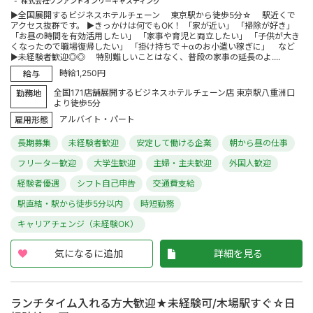
株式会社ワンアンドオンリーキャスティング
▶全国展開するビジネスホテルチェーン 東京駅から徒歩5分☆ 駅近くで
アクセス抜群です。 ▶きっかけは何でもOK！ 「家が近い」 「掃除が好き」
「お昼の時間を有効活用したい」 「家事や育児と両立したい」 「子供が大き
くなったので職場復帰したい」 「掛け持ちで＋αのお小遣い稼ぎに」 など
▶未経験者歓迎◎◎ 特別難しいことはなく、普段の家事の延長のよ....
時給1,250円
給与
全国171店舗展開するビジネスホテルチェーン店 東京駅八重洲口
勤務地
より徒歩5分
アルバイト・パート
雇用形態
長期募集
未経験者歓迎
安定して働ける企業
朝から昼の仕事
フリーター歓迎
大学生歓迎
主婦・主夫歓迎
外国人歓迎
経験者優遇
シフト自己申告
交通費支給
駅直結・駅から徒歩5分以内
時短勤務
キャリアチェンジ（未経験OK）
気になるに追加
詳細を見る
ランチタイム入れる方大歓迎★未経験可/木場駅すぐ☆日