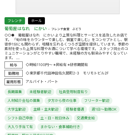
フレンチ
ホール
葡萄屋はなれ にかい
フレンチ食堂 ぶどう
○○● 葡萄屋はなれ にかい より上質な料理とサービスを追及したお店で
す。 「旬の味をカウンターで楽しむ、個室で楽しむ」をコンセプトとし、駅
徒歩1分にも関わらず、喧騒を忘れるくつろぎ空間を提供しています。季節の
素材を使った上質な料理やお酒について学べる環境です。 スタッフ同士のコ
ミュニケーションがとりやすい職場で、未経験の方も馴染みやすくなってい
ます。 ....
◇時給1100円～ ※昇給有 ※研修期間有
給与
◇東京都千代田神田佐久間町2-3 モリモトビル2F
勤務地
アルバイト・パート
雇用形態
長期募集
未経験者歓迎
社員登用制度有り
人材紹介会社の募集
夕方から夜の仕事
フリーター歓迎
大学生歓迎
主婦・主夫歓迎
経験者優遇
週1日～勤務OK
シフト自己申告
土・日・祝日休み
交通費支給
大入り手当て有
まかない・食事補助付き