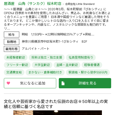
居酒屋 山角（サンカク）桜木町店
合同会社 Little Standard
～～＋居酒屋 山角とは＋～～ 2020年3月、桜木町駅前『ぴおシティ』に
OPEN♪ 四季折々の素材を使用したおばんざい、煮込み、お刺身などお酒とよ
く合うメニューを豊富にご用意！ 日本酒や国産ワインなど厳選した物をそろ
えております。 どこか懐かしいレトロな店内―入り口を入るとすぐ目に留ま
るオープンキッチンや、内装など、ノスタルジックな雰囲気も魅力的です。
リ....
時給 1,150円～ ※22時以降時給25％アップ ※昇給....
給与
神奈川県横浜市中区桜木町1-1ぴおシティ B2F
勤務地
アルバイト・パート
雇用形態
未経験者歓迎
将来は独立・独立支援
社員登用制度有り
フリーター歓迎
大学生歓迎
主婦・主夫歓迎
経験者優遇
交通費支給
まかない・食事補助付き
駅直結・駅から徒歩5分以内
気になるに追加
詳細を見る
文化人や芸術家から愛された伝説のお店☆50年以上の実
績と信頼に基づく名店です