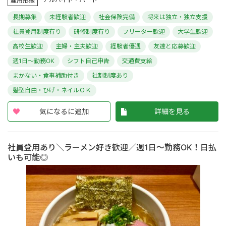
雇用形態
長期募集
未経験者歓迎
社会保険完備
将来は独立・独立支援
社員登用制度有り
研修制度有り
フリーター歓迎
大学生歓迎
高校生歓迎
主婦・主夫歓迎
経験者優遇
友達と応募歓迎
週1日～勤務OK
シフト自己申告
交通費支給
まかない・食事補助付き
社割制度あり
髪型自由・ひげ・ネイルＯＫ
気になるに追加
詳細を見る
社員登用あり＼ラーメン好き歓迎／週1日～勤務OK！日払
いも可能◎