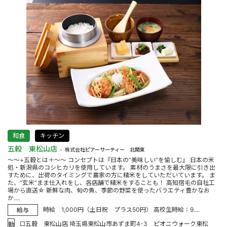
和食
キッチン
五穀 東松山店
株式会社ピアーサーティー 北関東
～～+五穀とは＋～～ コンセプトは『日本の“美味しい”を愉しむ』 日本の米
処・新潟県のコシヒカリを使用しています。 素材のうまさを最大限に引き出
すために、出荷のタイミングで農家の方に精米をしていただいています。 ま
た、“玄米”まま仕入れをし、各店舗で精米をすることも！ 高知宿毛の自社工
場から直送☆ 新鮮な肉、旬の魚、季節の野菜を使ったバラエティ豊かなお
か....
時給 1,000円（土日祝 プラス50円） 高校生時給：9....
給与
□五穀 東松山店 埼玉県東松山市あずま町4-3 ピオニウォーク東松
勤