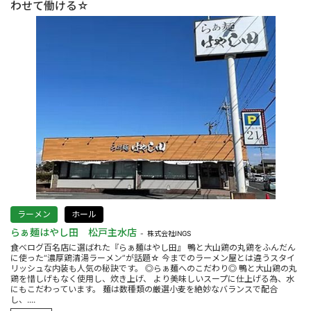
わせて働ける☆
ラーメン
ホール
らぁ麺はやし田 松戸主水店
株式会社INGS
食べログ百名店に選ばれた『らぁ麺はやし田』 鴨と大山鶏の丸鶏をふんだん
に使った“濃厚鶏清湯ラーメン”が話題☆ 今までのラーメン屋とは違うスタイ
リッシュな内装も人気の秘訣です。 ◎らぁ麺へのこだわり◎ 鴨と大山鶏の丸
鶏を惜しげもなく使用し、炊き上げ、 より美味しいスープに仕上げる為、水
にもこだわっています。 麺は数種類の厳選小麦を絶妙なバランスで配合
し、....