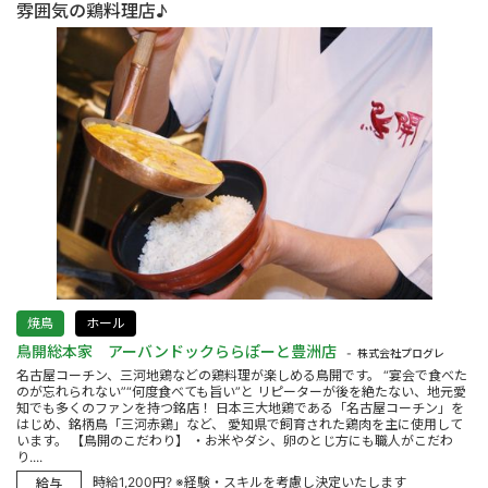
雰囲気の鶏料理店♪
焼鳥
ホール
鳥開総本家 アーバンドックららぽーと豊洲店
株式会社プログレ
名古屋コーチン、三河地鶏などの鶏料理が楽しめる鳥開です。 “宴会で食べた
のが忘れられない”“何度食べても旨い”と リピーターが後を絶たない、地元愛
知でも多くのファンを持つ銘店！ 日本三大地鶏である「名古屋コーチン」を
はじめ、銘柄鳥「三河赤鶏」など、 愛知県で飼育された鶏肉を主に使用して
います。 【鳥開のこだわり】 ・お米やダシ、卵のとじ方にも職人がこだわ
り....
時給1,200円? ※経験・スキルを考慮し決定いたします
給与