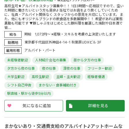
株式会社クラウドプロスパー
高校生可★アルバイトスタッフ募集中！！ 1日3時間～応相談ですので、空い
た時間に働きたいという方も是非♪ 当社ではお店をより良くしていくため
に、社員・アルバイト関係なく スタッフからの意見を大切にしています。 ま
た、他にもオリジナルブランドの飲食店を多数展開中！！ 希望があれば業態
異動も可能です ▼豚しゃぶをはじめとした豚料理を厳選した焼酎や日本酒で
愉....
時給 1,072円～ ※経験・スキルを考慮の上決定いたします
給与
東京都千代田区外神田4-14-1 秋葉原UDXビル 3F
勤務地
アルバイト・パート
雇用形態
未経験者歓迎
人材紹介会社の募集
昼から夕方の仕事
夕方から夜の仕事
夜の仕事
深夜の仕事
フリーター歓迎
大学生歓迎
高校生歓迎
主婦・主夫歓迎
経験者優遇
シフト自己申告
まかない・食事補助付き
駅直結・駅から徒歩5分以内
気になるに追加
詳細を見る
まかないあり・交通費支給のアルバイト♪アットホームな