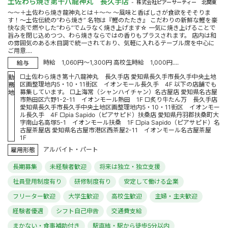
土佐わら焼き第十八龍神丸 長久手店
株式会社ピアーサーティー 北関東
～～＋土佐わら焼き龍神丸とは＋～～ ～風味と香ばしさが食欲をそそりま
す！～土佐伝統の“わら焼き” 名物は『鰹のたたき』 こだわりの新鮮な鰹を豪
快な炎で燃やした“わら”でムラなく焼き上げます☆ 一気に焼き上げることで
旨みを閉じ込めつつ、わら焼きならではの香りもプラスされます。 店内は和
の雰囲気のある木目調で統一されており、気軽に入れるテーブル席を中心に
ご用意....
時給 1,060円～1,300円 高校生時給 1,000円....
給与
□土佐わら焼き第十八龍神丸 長久手店 愛知県長久手市長久手中央土地
勤
区画整理地内5・10・11街区 イオンモール長久手 4F 以下の店舗でも
務
募集しています。 □上海常（シャンハイチャン）名古屋店 愛知県名古屋
地
市熱田区六野1-2-11 イオンモール熱田 1F □炙り牛たん万 長久手店
愛知県長久手市長久手中央土地区画整理地内5・10・11街区 イオンモー
ル長久手 4F □pia Sapido（ピアサピド）扶桑店 愛知県丹羽郡扶桑町大
字南山名高塚5-1 イオンモール扶桑 1F □pia Sapido（ピアサピド）名
古屋茶屋店 愛知県名古屋市港区西茶屋2-11 イオンモール名古屋茶屋
1F
アルバイト・パート
雇用形態
長期募集
未経験者歓迎
将来は独立・独立支援
社員登用制度有り
研修制度有り
安定して働ける企業
フリーター歓迎
大学生歓迎
高校生歓迎
主婦・主夫歓迎
経験者優遇
シフト自己申告
交通費支給
まかない・食事補助付き
駅直結・駅から徒歩5分以内