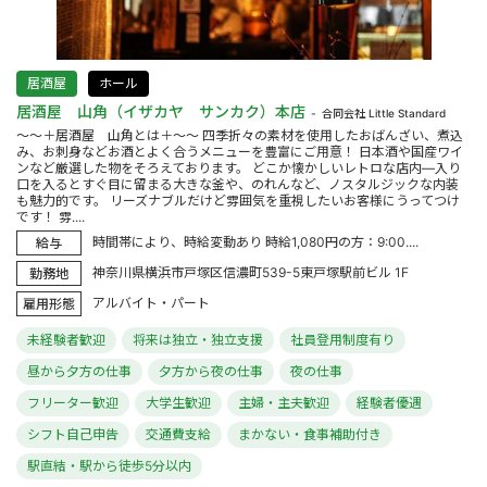
居酒屋
ホール
居酒屋 山角（イザカヤ サンカク）本店
合同会社 Little Standard
～～＋居酒屋 山角とは＋～～ 四季折々の素材を使用したおばんざい、煮込
み、お刺身などお酒とよく合うメニューを豊富にご用意！ 日本酒や国産ワイ
ンなど厳選した物をそろえております。 どこか懐かしいレトロな店内―入り
口を入るとすぐ目に留まる大きな釜や、のれんなど、ノスタルジックな内装
も魅力的です。 リーズナブルだけど雰囲気を重視したいお客様にうってつけ
です！ 雰....
時間帯により、時給変動あり 時給1,080円の方：9:00....
給与
神奈川県横浜市戸塚区信濃町539-5東戸塚駅前ビル 1F
勤務地
アルバイト・パート
雇用形態
未経験者歓迎
将来は独立・独立支援
社員登用制度有り
昼から夕方の仕事
夕方から夜の仕事
夜の仕事
フリーター歓迎
大学生歓迎
主婦・主夫歓迎
経験者優遇
シフト自己申告
交通費支給
まかない・食事補助付き
駅直結・駅から徒歩5分以内