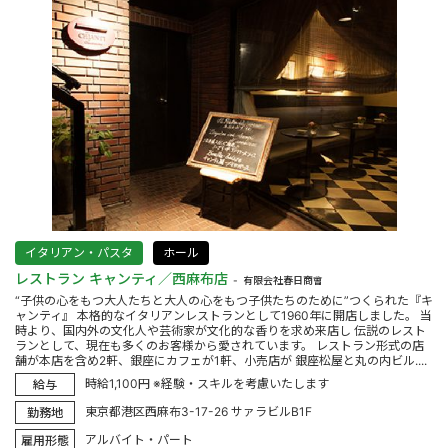
イタリアン・パスタ
ホール
レストラン キャンティ／西麻布店
有限会社春日商會
“子供の心をもつ大人たちと大人の心をもつ子供たちのために”つくられた『キ
ャンティ』 本格的なイタリアンレストランとして1960年に開店しました。 当
時より、国内外の文化人や芸術家が文化的な香りを求め来店し 伝説のレスト
ランとして、現在も多くのお客様から愛されています。 レストラン形式の店
舗が本店を含め2軒、銀座にカフェが1軒、小売店が 銀座松屋と丸の内ビル....
時給1,100円 ※経験・スキルを考慮いたします
給与
東京都港区西麻布3-17-26 サァラビルB1F
勤務地
アルバイト・パート
雇用形態