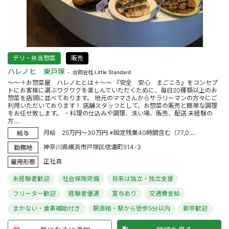
デリ・弁当惣菜
販売
ハレノヒ 東戸塚
合同会社 Little Standard
～～＋お惣菜屋 ハレノヒとは＋～～ 『安全 安心 まごころ』をコンセプ
トにお客様に選ぶワクワクを楽しんでいただくために、毎日20種類以上のお
惣菜を店頭に並べております。 地元のママさんからサラリーマンの方々にご
利用いただいております！ 店舗スタッフとして、お惣菜の販売と簡単な調理
をお任せ致します。 ・料理の仕込みや調理、洗い場、販売、配送 未経験の
方....
月給 25万円～30万円 ※固定残業40時間含む（77,0....
給与
神奈川県横浜市戸塚区信濃町514-3
勤務地
正社員
雇用形態
未経験者歓迎
社会保険完備
将来は独立・独立支援
フリーター歓迎
経験者優遇
賞与あり
交通費支給
まかない・食事補助付き
駅直結・駅から徒歩5分以内
新卒歓迎