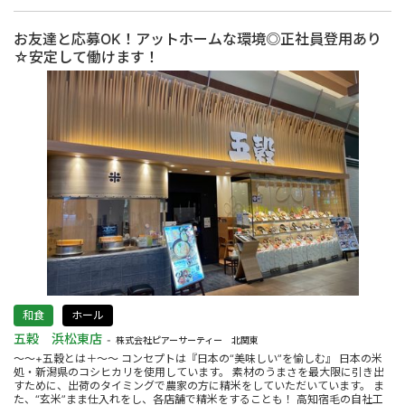
お友達と応募OK！アットホームな環境◎正社員登用あり
☆安定して働けます！
和食
ホール
五穀 浜松東店
株式会社ピアーサーティー 北関東
～～+五穀とは＋～～ コンセプトは『日本の“美味しい”を愉しむ』 日本の米
処・新潟県のコシヒカリを使用しています。 素材のうまさを最大限に引き出
すために、出荷のタイミングで農家の方に精米をしていただいています。 ま
た、“玄米”まま仕入れをし、各店舗で精米をすることも！ 高知宿毛の自社工