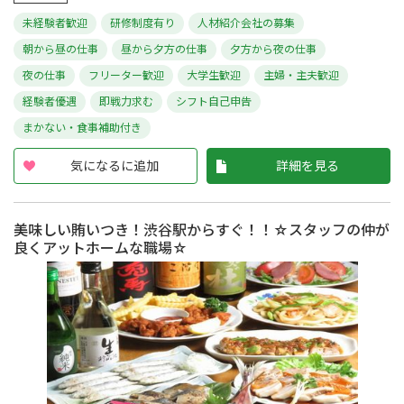
未経験者歓迎
研修制度有り
人材紹介会社の募集
朝から昼の仕事
昼から夕方の仕事
夕方から夜の仕事
夜の仕事
フリーター歓迎
大学生歓迎
主婦・主夫歓迎
経験者優遇
即戦力求む
シフト自己申告
まかない・食事補助付き
気になるに追加
詳細を見る
美味しい賄いつき！渋谷駅からすぐ！！☆スタッフの仲が
良くアットホームな職場☆