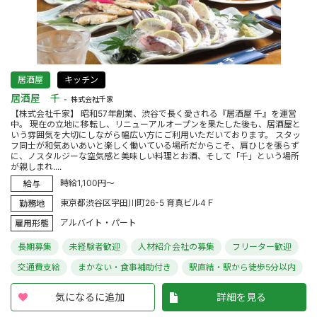
居酒屋
キッチン
居酒屋 千
株式会社千家
【株式会社千家】 昭和57年創業、渋谷で長く愛される『居酒屋 千』を運営
中。 現在の立地に移転し、リニューアルオープンを果たした後も、居酒屋と
いう雰囲気を大切にしながら幅広い方にご利用いただいております。 スタッ
フ同士が和気あいあいと楽しく働いている場所だからこそ、肩ひじを張らず
に、ノスタルジーな空気感と美味しい料理とお酒、そして「千」という場所
が親しまれ....
時給1,100円～
給与
東京都渋谷区宇田川町26-5 育真ビル4Ｆ
勤務地
アルバイト・パート
雇用形態
長期募集
未経験者歓迎
人材紹介会社の募集
フリーター歓迎
交通費支給
まかない・食事補助付き
駅直結・駅から徒歩5分以内
気になるに追加
詳細を見る