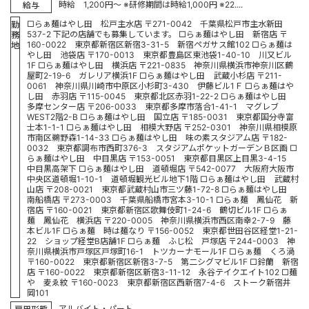
時給 1,200円～ ※研修期間は時給1,000円 ※22....
給与
□らぁ麺はやし田 松戸主水店 〒271-0042 千葉県松戸市主水新田
勤
537-2 下記の店舗でも募集しています。 □らぁ麺はやし田 新宿店 〒
務
160-0022 東京都新宿区新宿3-31-5 新宿ペガサス館102 □らぁ麺は
地
やし田 池袋店 〒170-0013 東京都豊島区東池袋1-40-10 川又ビル
1F □らぁ麺はやし田 横浜店 〒221-0835 神奈川県横浜市神奈川区鶴
屋町2-19-6 ガレリア横浜1F □らぁ麺はやし田 武蔵小杉店 〒211-
0061 神奈川県川崎市中原区小杉町3-430 伊藤ビル1Ｆ □らぁ麺はや
し田 赤羽店 〒115-0045 東京都北区赤羽1-22-2 □らぁ麺はやし田
多摩センター店 〒206-0033 東京都多摩市落合1-41-1 マグレブ
WEST2階2-B □らぁ麺はやし田 国立店 〒185-0031 東京都国分寺富
士本1-1-1 □らぁ麺はやし田 相模大野店 〒252-0301 神奈川県相模原
市南区鵜野森1-14-33 □らぁ麺はやし田 味の素スタジアム店 〒182-
0032 東京都調布市西町376-3 スタジアムポケットガーデンＢ区画 □
らぁ麺はやし田 中目黒店 〒153-0051 東京都目黒区上目黒3-4-15
中目黒高架下 □らぁ麺はやし田 道頓堀店 〒542-0077 大阪府大阪市
中央区道頓堀1-10-1 道頓堀観光ビル地下1階 □らぁ麺はやし田 武蔵村
山店 〒208-0021 東京都武蔵村山市三ツ藤1-72-8 □らぁ麺はやし田
南船橋店 〒273-0003 千葉県船橋市宮本3-10-1 □らぁ麺 鳳仙花 新
宿店 〒160-0021 東京都新宿区歌舞伎町1-24-6 鶴切ビル1F □らぁ
麺 鳳仙花 横浜店 〒220-0005 神奈川県横浜市西区南幸2-7-9 藤
本ビル1F □らぁ麺 時は麺なり 〒156-0052 東京都世田谷区経堂1-21-
22 ショップ経堂B店舗1F □らぁ麺 ふじ松 戸塚店 〒244-0003 神
奈川県横浜市戸塚区戸塚町16-1 トツカーナモール1F □らぁ麺 くろ渦
〒160-0022 東京都新宿区新宿3-7-5 第二シグマビル1F □鈴蘭 新宿
店 〒160-0022 東京都新宿区新宿3-11-12 永谷テイクエイト102 □麺
や 麦ゑ紋 〒160-0023 東京都新宿区西新宿7-4-6 ストーク新宿井
岡101
アルバイト・パート