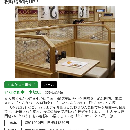
祝時給50円UP！
とんかつ・串揚げ
ホール
いなば和幸 木場店
和幸株式会社
☆人気とんかつ店を中心に全国に49店舗展開中☆ 関東を中心に関西、東海、
九州に「とんかつ いなば和幸」 「牛たん さちのや」「とんかつ とん匠」
「TONVEGE」など、 バラエティ豊富なこだわりの人気飲食店を展開中の企業
です。 厳選された素材、長年の歴史で培われた技術をもとに、 『とんかつ専
門店のこだわり』をお客様にお届けしている「とんかつ とん匠」 豚....
時給1200円、日祝は1250円
給与