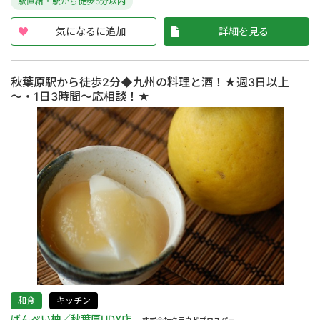
駅直結・駅から徒歩5分以内
気になるに追加
詳細を見る
秋葉原駅から徒歩2分◆九州の料理と酒！★週3日以上
～・1日3時間～応相談！★
和食
キッチン
ばんぺい柚／秋葉原UDX店