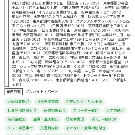
WEST2階2-B □らぁ麺はやし田 国立店 〒185-0031 東京都国分寺富
士本1-1-1 □らぁ麺はやし田 相模大野店 〒252-0301 神奈川県相模原
市南区鵜野森1-14-33 □らぁ麺はやし田 松戸主水店 〒271-0042 千
葉県松戸市主水新田537-2 □らぁ麺はやし田 味の素スタジアム店 〒
182-0032 東京都調布市西町376-3 スタジアムポケットガーデンＢ区
画 □らぁ麺はやし田 中目黒店 〒153-0051 東京都目黒区上目黒3-4-
15 中目黒高架下 □らぁ麺はやし田 道頓堀店 〒542-0077 大阪府大
阪市中央区道頓堀1-10-1 道頓堀観光ビル地下1階 □らぁ麺はやし田 成
田店 〒286-0021 千葉県成田市土屋1189-1 □らぁ麺はやし田 武蔵村
山店 〒208-0021 東京都武蔵村山市三ツ藤1-72-8 □らぁ麺はやし田
南船橋店 〒273-0003 千葉県船橋市宮本3-10-1 □らぁ麺 鳳仙花 新
宿店 〒160-0021 東京都新宿区歌舞伎町1-24-6 鶴切ビル1F □らぁ
麺 鳳仙花 横浜店 〒220-0005 神奈川県横浜市西区南幸2-7-9 藤
本ビル1F □らぁ麺 時は麺なり 〒156-0052 東京都世田谷区経堂1-21-
22 ショップ経堂B店舗1F □らぁ麺 くろ渦 〒160-0022 東京都新宿
区新宿3-7-5 第二シグマビル1F □らぁ麺 ふじ松 戸塚店 〒244-
0003 神奈川県横浜市戸塚区戸塚町16-1 トツカーナモール1F □麺
や 麦ゑ紋 〒160-0023 東京都新宿区西新宿7-4-6 ストーク新宿井
岡101
アルバイト・パート
雇用形態
未経験者歓迎
社会保険完備
将来は独立・独立支援
社員登用制度有り
研修制度有り
フリーター歓迎
大学生歓迎
高校生歓迎
主婦・主夫歓迎
経験者優遇
週1日～勤務OK
シフト自己申告
交通費支給
まかない・食事補助付き