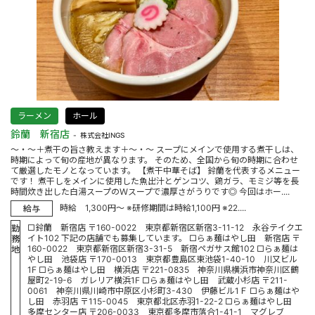
ラーメン
ホール
鈴蘭 新宿店
株式会社INGS
～・～＋煮干の旨さ教えます＋～・～ スープにメインで使用する煮干しは、
時期によって旬の産地が異なります。 そのため、全国から旬の時期に合わせ
て厳選したモノとなっています。 【煮干中華そば】 鈴蘭を代表するメニュー
です！ 煮干しをメインに使用した魚出汁とゲンコツ、鶏ガラ、モミジ等を長
時間炊き出した白湯スープのＷスープで濃厚さがうりです◎ 今回はホー....
時給 1,300円～ ※研修期間は時給1,100円 ※22....
給与
□鈴蘭 新宿店 〒160-0022 東京都新宿区新宿3-11-12 永谷テイクエ
勤
イト102 下記の店舗でも募集しています。 □らぁ麺はやし田 新宿店 〒
務
160-0022 東京都新宿区新宿3-31-5 新宿ペガサス館102 □らぁ麺は
地
やし田 池袋店 〒170-0013 東京都豊島区東池袋1-40-10 川又ビル
1F □らぁ麺はやし田 横浜店 〒221-0835 神奈川県横浜市神奈川区鶴
屋町2-19-6 ガレリア横浜1F □らぁ麺はやし田 武蔵小杉店 〒211-
0061 神奈川県川崎市中原区小杉町3-430 伊藤ビル1Ｆ □らぁ麺はや
し田 赤羽店 〒115-0045 東京都北区赤羽1-22-2 □らぁ麺はやし田
多摩センター店 〒206-0033 東京都多摩市落合1-41-1 マグレブ