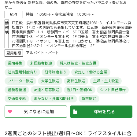
場から直送☆ 新鮮な肉、旬の魚、季節の野菜を使ったバラエティ豊かなお
か....
時給 1,050円～ 高校生時給 1,000円～
給与
□五穀 浜松東店 静岡県浜松市東区天王町諏訪1981-3 イオンモール浜
勤
松市野 1F 以下の店舗でも募集しています。 □五穀 新静岡店 静岡県静
務
岡市葵区鷹匠1-1-1 新静岡セノバ 5F □五穀 富士宮店 静岡県富士宮
地
市浅間町1-8 イオンモール富士宮 1F □美山 富士宮店 静岡県富士宮
市浅間町1-8 イオンモール富士宮 1F □かかし 浜松店 静岡県浜松市
西区志都呂2-37-1 イオンモール浜松志都呂 2F
アルバイト・パート
雇用形態
長期募集
未経験者歓迎
将来は独立・独立支援
社員登用制度有り
研修制度有り
安定して働ける企業
フリーター歓迎
大学生歓迎
高校生歓迎
主婦・主夫歓迎
経験者優遇
友達と応募歓迎
週1日～勤務OK
シフト自己申告
交通費支給
まかない・食事補助付き
新卒歓迎
気になるに追加
詳細を見る
2週間ごとのシフト提出/週1日～OK！ライフスタイルに合