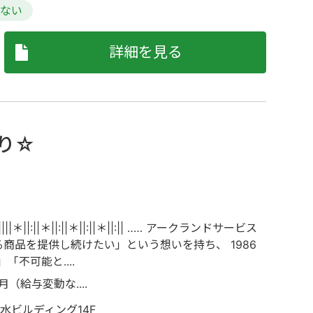
らない
詳細を見る
り☆
＊||:||＊||||＊||:||＊||:||＊||:||＊||:|| ‥… アークランドサービス
商品を提供し続けたい」という想いを持ち、 1986
不可能と....
月（給与変動な....
水ビルディング14F