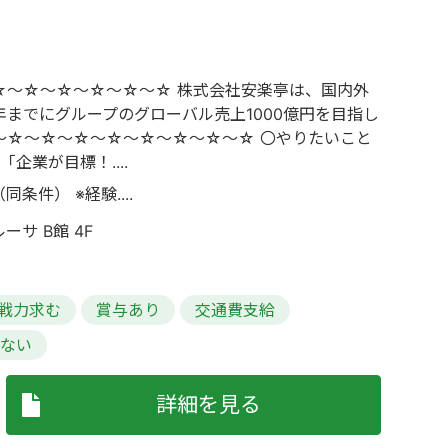
～☆～☆～☆～☆～☆ 株式会社安楽亭は、国内外
までにグループのグローバル売上1000億円を目指し
～☆～☆～☆～☆～☆～☆～☆～☆ 〇やりたいこと
業が目標！....
条件） ※経験....
ーサ B館 4F
戦力求む
賞与あり
交通費支給
らない
詳細を見る