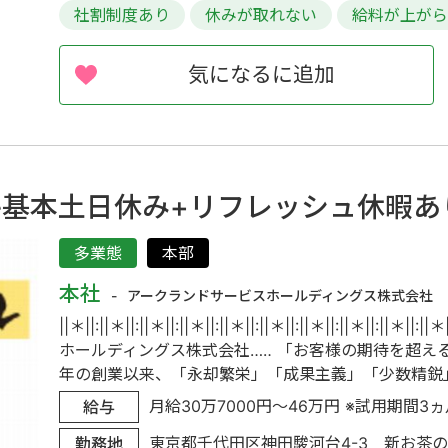
社割制度あり
休みが取れない
給料が上が
気になるに追加
♪基本土日休み+リフレッシュ休暇あ
多業態
本部
本社
アークランドサービスホールディングス株式会社
||＊||:||＊||:||＊||:||＊||:||＊||:||＊||:||＊||:||＊||:||
ホールディングス株式会社…‥ 「お客様の期待を超える
年の創業以来、「永却繁栄」「成果主義」「少数精鋭」「
月給30万7000円～46万円 ※試用期間3ヵ
給与
東京都千代田区神田駿河台4-3 新お茶の
勤務地