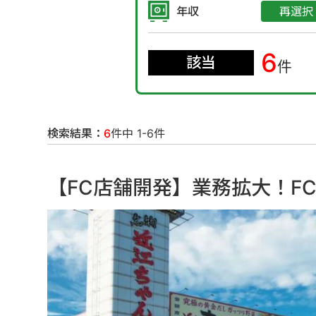
年収
再選択
6
該当
件
検索結果：
6
件中 1-6件
【FC店舗開発】業務拡大！F