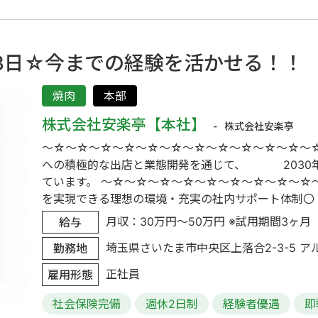
13日☆今までの経験を活かせる！！
焼肉
本部
株式会社安楽亭【本社】
株式会社安楽亭
～☆～☆～☆～☆～☆～☆～☆～☆～☆～☆～☆～☆
への積極的な出店と業態開発を通じて、 2030年
ています。 ～☆～☆～☆～☆～☆～☆～☆～☆～☆
を実現できる理想の環境・充実の社内サポート体制〇 「企
月収：30万円～50万円 ※試用期間3ヶ月（同
給与
埼玉県さいたま市中央区上落合2-3-5 アル
勤務地
正社員
雇用形態
社会保険完備
週休2日制
経験者優遇
即