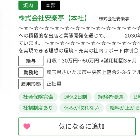
焼肉
本部
株式会社安楽亭【本社】
株式会社安楽亭
～☆～☆～☆～☆～☆～☆～☆～☆～☆～☆～☆～☆
への積極的な出店と業態開発を通じて、 2030年
ています。 ～☆～☆～☆～☆～☆～☆～☆～☆～☆
を実現できる理想の環境・充実の社内サポート体制〇 「企
月収：30万円～50万円 ※試用期間3ヶ月（同
給与
埼玉県さいたま市中央区上落合2-3-5 アル
勤務地
正社員
雇用形態
社会保険完備
週休2日制
経験者優遇
即
社割制度あり
休みが取れない
給料が上が
気になるに追加