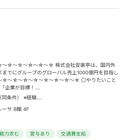
～☆～☆～☆～☆～☆ 株式会社安楽亭は、国内外
までにグループのグローバル売上1000億円を目指し
～☆～☆～☆～☆～☆～☆～☆～☆ 〇やりたいこと
業が目標！....
条件） ※経験....
ーサ B館 4F
戦力求む
賞与あり
交通費支給