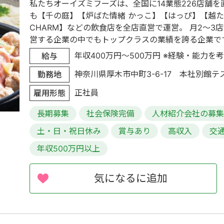
私たちオーイズミフーズは、全国に14業態226店舗を
も【千の庭】【炉ばた情緒 かっこ】【はっぴ】【越たん
CHARM】などの飲食店を全店直営で運営。 月2～3
営する企業の中でもトップクラスの業績を誇る企業です。.
年収400万円～500万円 ※経験・能力を考慮
給与
神奈川県厚木市中町3-6-17 本社別館
勤務地
正社員
雇用形態
長期募集
社会保険完備
人材紹介会社の募
土・日・祝日休み
賞与あり
高収入
交
年収500万円以上
気になるに追加