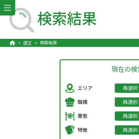
MENU
検索結果
探す
検索結果
現在の検
エリア
再選択
職種
再選択
業態
再選択
特徴
再選択