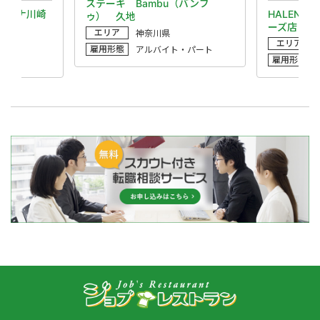
ステーキ Bambu（バンブ
ゾーナ川崎
HALENO
ゥ） 久地
ーズ店
エリア
神奈川県
エリア
雇用形態
アルバイト・パート
雇用形態