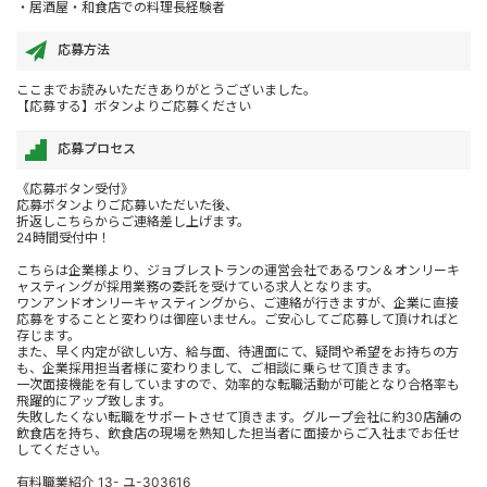
・居酒屋・和食店での料理長経験者
応募方法
ここまでお読みいただきありがとうございました。
【応募する】ボタンよりご応募ください
応募プロセス
《応募ボタン受付》
応募ボタンよりご応募いただいた後、
折返しこちらからご連絡差し上げます。
24時間受付中！
こちらは企業様より、ジョブレストランの運営会社であるワン＆オンリーキ
ャスティングが採用業務の委託を受けている求人となります。
ワンアンドオンリーキャスティングから、ご連絡が行きますが、企業に直接
応募をすることと変わりは御座いません。ご安心してご応募して頂ければと
存じます。
また、早く内定が欲しい方、給与面、待遇面にて、疑問や希望をお持ちの方
も、企業採用担当者様に変わりまして、ご相談に乗らせて頂きます。
一次面接機能を有していますので、効率的な転職活動が可能となり合格率も
飛躍的にアップ致します。
失敗したくない転職をサポートさせて頂きます。グループ会社に約30店舗の
飲食店を持ち、飲食店の現場を熟知した担当者に面接からご入社までお任せ
してください。
有料職業紹介 13- ユ-303616