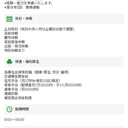
※経験・能力を考慮いたします。
※賞与年2回 業績連動
休日・休暇
土日祝日（祝日の多い月は土曜日出勤で調整）
有給休暇
慶弔休暇
産前産後休暇
出産・育児休暇
特別休暇あり
待遇・福利厚生
各種社会保険完備（健康･厚生･労災･雇用）
交通費全額支給
住宅手当（月2万円※東京23区/規定）
家族手当（配偶者月1万2000円・子1人月5000円）
食事手当（月3000円）
健康診断
確定拠出年金制度
勤務時間
9:00～18:00