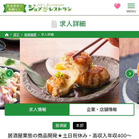
MENU
求人詳細
探す
検索結果
求人詳細
求人情報
企業・店舗情報
居酒屋
本部
居酒屋業態の商品開発★土日祝休み・高収入年収400～