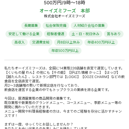
500万円/9時～18時
オーイズミフーズ 本部
株式会社オーイズミフーズ
長期募集
社会保険完備
人材紹介会社の募集
安定して働ける企業
経験者優遇
土・日・祝日休み
賞与あり
高収入
交通費支給
月8日以上休み
年収400万円以上
年収500万円以上
私たちオーイズミフーズは、全国に14業態226店舗を直営で運営しています。
【くいもの屋 わん】の他にも【千の庭】【炉ばた情緒 かっこ】【はっぴ】
【越たんたん】、レストラン部門では【LOGIC】【OOZE CHARM】などの飲
食店を全店直営で運営。
月2～3店舗増の勢いで新規出店を行なっており、
飲食店を運営する企業の中でもトップクラスの業績を誇る企業です。
今回は、居酒屋業態の商品開発の募集です。
既存業態や新業態のグランドメニュー、コースメニュー、季節メニュー等の
開発に携わっていただきます。
メニュー開発や料理長経験者の方は、今までのご経験を存分に活かすチャン
スです！
まずは一度、ゆっくりとお話ししませんか？
あなたとお会い出来るのを楽しみにお待ちしています。