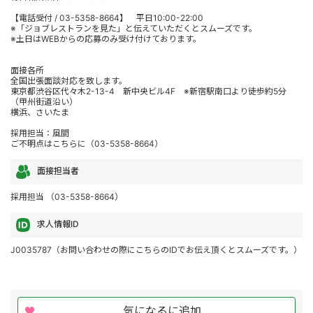
【電話受付 / 03-5358-8664】 平日10:00-22:00
※「ジョブレストランを見た」と伝えていただくとスムーズです。
※土日はWEBからの応募のみ受け付けております。
面接各所
全国出張面談対応を致します。
東京都渋谷区代々木2-13-4 新中央ビル4F ※新宿駅南口より徒歩約5分
（甲州街道沿い）
横浜、さいたま
採用担当：風間
ご不明点はこちらに（03-5358-8664）
面接担当者
採用担当 （03-5358-8664）
求人情報ID
J0035787（お問い合わせの際にこちらのIDでお伝え頂くとスムーズです。）
気になるに追加