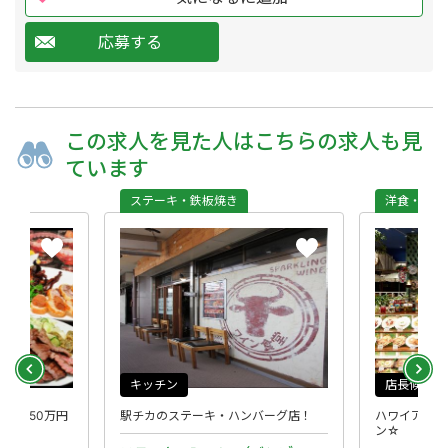
応募する
この求人を
見た人は
こちらの求人も
見
ています
ステーキ・鉄板焼き
洋食・西洋
キッチン
店長候補
0～450万円
駅チカのステーキ・ハンバーグ店！
ハワイアンな
ン☆