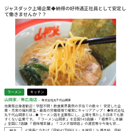
ジャスダック上場企業◆納得の好待遇正社員として安定し
て働きませんか？？
ラーメン
キッチン
山岡家／帯広南店
株式会社丸千代山岡家
他業態出身者歓迎！学歴不問！飲食業界異例の手当ての数々！ 安定した企
業・充実の福利厚生・最高の労働環境で確実にキャリアアップ！ ●株式会社
丸千代山岡家とは…● ラーメン店を主業態にし、上場を果たした日本でも数
すくない企業です。 『 ラーメン山岡家 』を全国145店舗・『 極煮干し本舗
』全国に7店舗 『 極味噌本舗 』『 コメダ珈琲店 』の運営等々今後も安....
≪店長になれば「月給41万円以上」を保証！≫ 基本給 月給....
給与