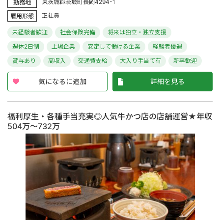
東茨城郡茨城町長岡4294-1
勤務地
正社員
雇用形態
未経験者歓迎
社会保険完備
将来は独立・独立支援
週休2日制
上場企業
安定して働ける企業
経験者優遇
賞与あり
高収入
交通費支給
大入り手当て有
新卒歓迎
気になるに追加
詳細を見る
福利厚生・各種手当充実◎人気牛かつ店の店舗運営★年収
504万～732万