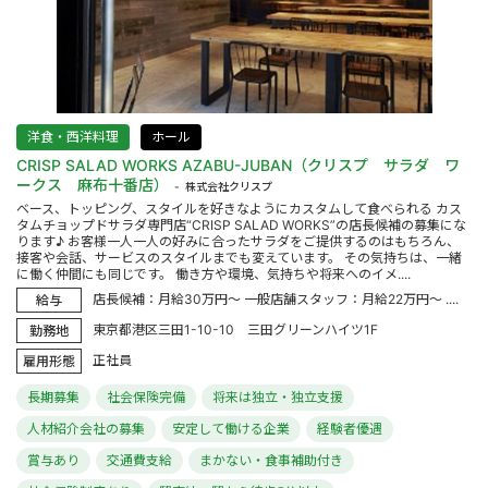
洋食・西洋料理
ホール
CRISP SALAD WORKS AZABU-JUBAN（クリスプ サラダ ワ
ークス 麻布十番店）
株式会社クリスプ
ベース、トッピング、スタイルを好きなようにカスタムして食べられる カス
タムチョップドサラダ専門店“CRISP SALAD WORKS”の店長候補の募集にな
ります♪ お客様一人一人の好みに合ったサラダをご提供するのはもちろん、
接客や会話、サービスのスタイルまでも変えています。 その気持ちは、一緒
に働く仲間にも同じです。 働き方や環境、気持ちや将来へのイメ....
店長候補：月給30万円～ 一般店舗スタッフ：月給22万円～ ....
給与
東京都港区三田1-10-10 三田グリーンハイツ1F
勤務地
正社員
雇用形態
長期募集
社会保険完備
将来は独立・独立支援
人材紹介会社の募集
安定して働ける企業
経験者優遇
賞与あり
交通費支給
まかない・食事補助付き