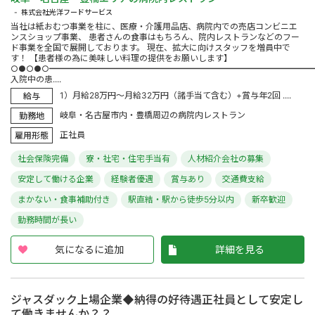
株式会社光洋フードサービス
当社は紙おむつ事業を柱に、医療・介護用品店、病院内での売店コンビニエ
ンスショップ事業、 患者さんの食事はもちろん、院内レストランなどのフー
ド事業を全国で展開しております。 現在、拡大に向けスタッフを増員中で
す！ 【患者様の為に美味しい料理の提供をお願いします】
○●○●○━━━━━━━━━━━━━━━━━━━━━━━━━━━━━━━
入院中の患....
1）月給28万円～月給32万円（諸手当て含む）+賞与年2回 ....
給与
岐阜・名古屋市内・豊橋周辺の病院内レストラン
勤務地
正社員
雇用形態
社会保険完備
寮・社宅・住宅手当有
人材紹介会社の募集
安定して働ける企業
経験者優遇
賞与あり
交通費支給
まかない・食事補助付き
駅直結・駅から徒歩5分以内
新卒歓迎
勤務時間が長い
気になるに追加
詳細を見る
ジャスダック上場企業◆納得の好待遇正社員として安定し
て働きませんか？？