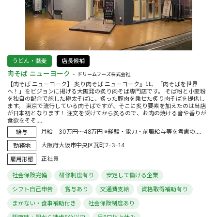
うどん・蕎麦
店長候補
肉そば ニューヨーク
ドリームフーズ株式会社
【肉そば ニューヨーク】 炙り肉そば ニューヨーク』は、「肉そばを世界
へ！」をビジョンに掲げる大阪発の炙り肉そば専門店です。 そば粉と小麦粉
を独自の配合で施した極太そばに、炙った豚肉を乗せた炙り肉そばを提供し
ます。 東京で流行している肉そばですが、そこに炙り要素を加えたのは当店
が日本初となります！ 注文を受けてから炙るので、お肉の焼ける音や香りが
食欲をそそ....
月給 30万円～48万円 ※経験・能力・前職給与等を考慮の....
給与
大阪府大阪市中央区瓦町2-3-14
勤務地
正社員
雇用形態
社会保険完備
研修制度有り
安定して働ける企業
シフト自己申告
賞与あり
交通費支給
資格取得補助有り
まかない・食事補助付き
社会保険制度あり