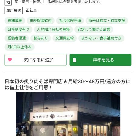
葉・埼玉・神奈川 勤務地は希望を考慮いたします。
地
正社員
雇用形態
長期募集
未経験者歓迎
社会保険完備
将来は独立・独立支援
研修制度有り
人材紹介会社の募集
安定して働ける企業
経験者優遇
賞与あり
交通費支給
まかない・食事補助付き
月8日以上休み
気になるに追加
詳細を見る
日本初の炙り肉そば専門店★月給30～48万円/遠方の方に
は借上社宅をご用意！