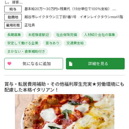
し。 接客....
基本給20万～30万円+残業代（15分単位で100％支給） ....
給与
越谷市レイクタウン三丁目1番1号 イオンレイクタウンmori1階
勤務地
正社員
雇用形態
長期募集
未経験者歓迎
社会保険完備
人材紹介会社の募集
安定して働ける企業
賞与あり
交通費支給
まかない・食事補助付き
気になるに追加
詳細を見る
賞与・転居費用補助・その他福利厚生充実★労働環境にも
配慮した本格イタリアン！