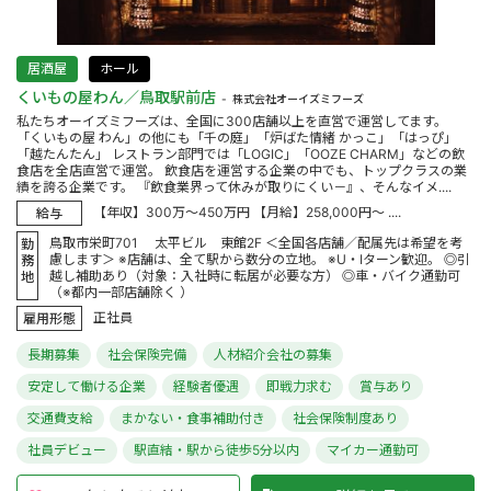
居酒屋
ホール
くいもの屋わん／鳥取駅前店
株式会社オーイズミフーズ
私たちオーイズミフーズは、全国に300店舗以上を直営で運営してます。
「くいもの屋 わん」の他にも「千の庭」「炉ばた情緒 かっこ」「はっぴ」
「越たんたん」 レストラン部門では「LOGIC」「OOZE CHARM」などの飲
食店を全店直営で運営。 飲食店を運営する企業の中でも、トップクラスの業
績を誇る企業です。 『飲食業界って休みが取りにくい－』、そんなイメ....
【年収】300万～450万円 【月給】258,000円～ ....
給与
鳥取市栄町701 太平ビル 東館2F ＜全国各店舗／配属先は希望を考
勤
慮します＞ ※店舗は、全て駅から数分の立地。 ※U・Iターン歓迎。 ◎引
務
越し補助あり（対象：入社時に転居が必要な方） ◎車・バイク通勤可
地
（※都内一部店舗除く ）
正社員
雇用形態
長期募集
社会保険完備
人材紹介会社の募集
安定して働ける企業
経験者優遇
即戦力求む
賞与あり
交通費支給
まかない・食事補助付き
社会保険制度あり
社員デビュー
駅直結・駅から徒歩5分以内
マイカー通勤可