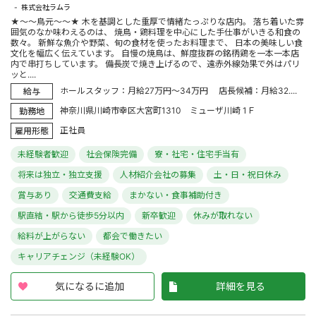
株式会社ラムラ
★～～鳥元～～★ 木を基調とした重厚で情緒たっぷりな店内。 落ち着いた雰
囲気のなか味わえるのは、 焼鳥・鶏料理を中心にした手仕事がいきる和食の
数々。 新鮮な魚介や野菜、旬の食材を使ったお料理まで、 日本の美味しい食
文化を幅広く伝えています。 自慢の焼鳥は、鮮度抜群の銘柄鶏を一本一本店
内で串打ちしています。 備長炭で焼き上げるので、遠赤外線効果で外はパリ
ッと....
ホールスタッフ：月給27万円～34万円 店長候補：月給32....
給与
神奈川県川崎市幸区大宮町1310 ミューザ川崎 1Ｆ
勤務地
正社員
雇用形態
未経験者歓迎
社会保険完備
寮・社宅・住宅手当有
将来は独立・独立支援
人材紹介会社の募集
土・日・祝日休み
賞与あり
交通費支給
まかない・食事補助付き
駅直結・駅から徒歩5分以内
新卒歓迎
休みが取れない
給料が上がらない
都会で働きたい
キャリアチェンジ（未経験OK）
気になるに追加
詳細を見る