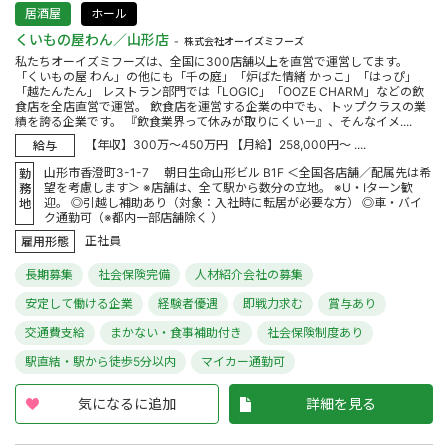
居酒屋
ホール
くいもの屋わん／山形店
株式会社オーイズミフーズ
私たちオーイズミフーズは、全国に300店舗以上を直営で運営してます。
「くいもの屋 わん」の他にも「千の庭」「炉ばた情緒 かっこ」「はっぴ」
「越たんたん」 レストラン部門では「LOGIC」「OOZE CHARM」などの飲
食店を全店直営で運営。 飲食店を運営する企業の中でも、トップクラスの業
績を誇る企業です。 『飲食業界って休みが取りにくい－』、そんなイメ....
【年収】300万～450万円 【月給】258,000円～ ....
給与
山形市香澄町3-1-7 朝日生命山形ビル B1F ＜全国各店舗／配属先は希
勤
望を考慮します＞ ※店舗は、全て駅から数分の立地。 ※U・Iターン歓
務
迎。 ◎引越し補助あり（対象：入社時に転居が必要な方） ◎車・バイ
地
ク通勤可（※都内一部店舗除く ）
正社員
雇用形態
長期募集
社会保険完備
人材紹介会社の募集
安定して働ける企業
経験者優遇
即戦力求む
賞与あり
交通費支給
まかない・食事補助付き
社会保険制度あり
駅直結・駅から徒歩5分以内
マイカー通勤可
気になるに追加
詳細を見る