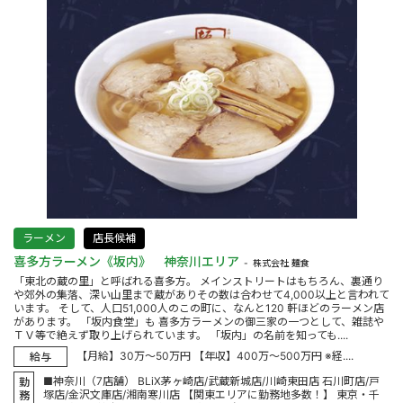
ラーメン
店長候補
喜多方ラーメン《坂内》 神奈川エリア
株式会社 麺食
「東北の蔵の里」と呼ばれる喜多方。 メインストリートはもちろん、裏通り
や郊外の集落、深い山里まで蔵がありその数は合わせて4,000以上と言われて
います。 そして、人口51,000人のこの町に、なんと120 軒ほどのラーメン店
があります。 「坂内食堂」も 喜多方ラーメンの御三家の一つとして、雑誌や
ＴＶ等で絶えず取り上げられています。 「坂内」の名前を知っても....
【月給】30万～50万円 【年収】400万～500万円 ※経....
給与
■神奈川（7店舗） BLiX茅ヶ崎店/武蔵新城店/川崎東田店 石川町店/戸
勤
塚店/金沢文庫店/湘南寒川店 【関東エリアに勤務地多数！】 東京・千
務