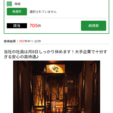
年収
再選択
選択されていません
705
該当
件
検索結果：
707
件中 1-20件
当社の社員は月8日しっかり休めます！大手企業で十分す
ぎる安心の高待遇♪