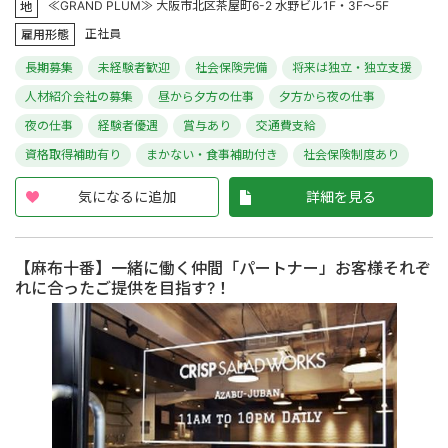
≪GRAND PLUM≫ 大阪市北区茶屋町6-2 水野ビル1F・3F～5F
地
正社員
雇用形態
長期募集
未経験者歓迎
社会保険完備
将来は独立・独立支援
人材紹介会社の募集
昼から夕方の仕事
夕方から夜の仕事
夜の仕事
経験者優遇
賞与あり
交通費支給
資格取得補助有り
まかない・食事補助付き
社会保険制度あり
気になるに追加
詳細を見る
【麻布十番】一緒に働く仲間「パートナー」お客様それぞ
れに合ったご提供を目指す?！