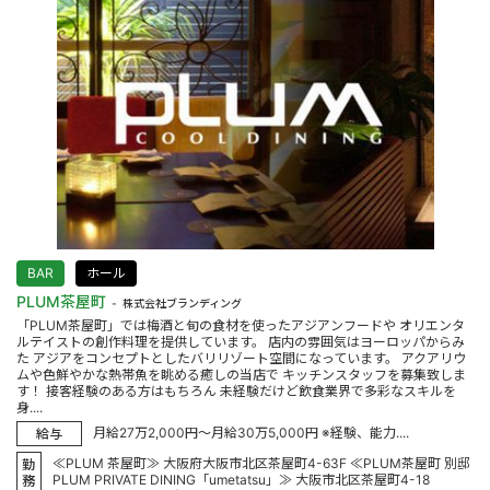
BAR
ホール
PLUM茶屋町
株式会社ブランディング
「PLUM茶屋町」では梅酒と旬の食材を使ったアジアンフードや オリエンタ
ルテイストの創作料理を提供しています。 店内の雰囲気はヨーロッパからみ
た アジアをコンセプトとしたバリリゾート空間になっています。 アクアリウ
ムや色鮮やかな熱帯魚を眺める癒しの当店で キッチンスタッフを募集致しま
す！ 接客経験のある方はもちろん 未経験だけど飲食業界で多彩なスキルを
身....
月給27万2,000円～月給30万5,000円 ※経験、能力....
給与
≪PLUM 茶屋町≫ 大阪府大阪市北区茶屋町4-63F ≪PLUM茶屋町 別邸
勤
PLUM PRIVATE DINING「umetatsu」≫ 大阪市北区茶屋町4-18
務