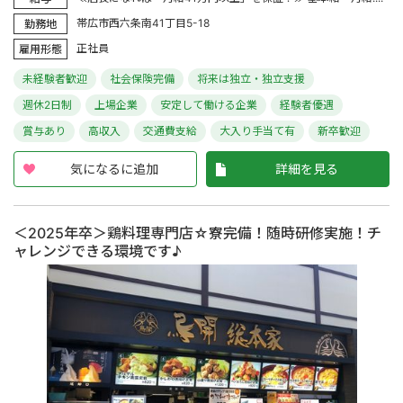
帯広市西六条南41丁目5-18
勤務地
正社員
雇用形態
未経験者歓迎
社会保険完備
将来は独立・独立支援
週休2日制
上場企業
安定して働ける企業
経験者優遇
賞与あり
高収入
交通費支給
大入り手当て有
新卒歓迎
気になるに追加
詳細を見る
＜2025年卒＞鶏料理専門店☆寮完備！随時研修実施！チ
ャレンジできる環境です♪