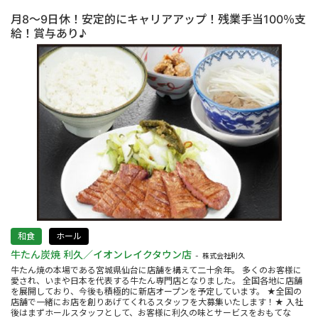
月8～9日休！安定的にキャリアアップ！残業手当100％支
給！賞与あり♪
和食
ホール
牛たん炭焼 利久／イオンレイクタウン店
株式会社利久
牛たん焼の本場である宮城県仙台に店舗を構えて二十余年。 多くのお客様に
愛され、いまや日本を代表する牛たん専門店となりました。 全国各地に店舗
を展開しており、今後も積極的に新店オープンを予定しています。 ★全国の
店舗で一緒にお店を創りあげてくれるスタッフを大募集いたします！★ 入社
後はまずホールスタッフとして、お客様に利久の味とサービスをおもてな