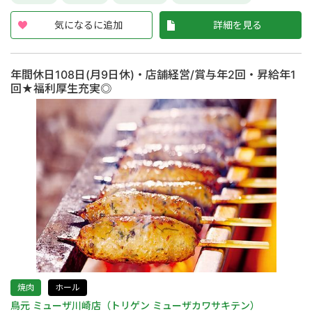
気になるに追加
詳細を見る
年間休日108日(月9日休)・店舗経営/賞与年2回・昇給年1
回★福利厚生充実◎
焼肉
ホール
鳥元 ミューザ川崎店（トリゲン ミューザカワサキテン）