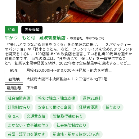
和食
店長候補
牛かつ もと村 難波御堂筋店
株式会社 牛かつもと村
「”楽しい”でつながる世界をつくる」を企業理念に掲げ、 「スパゲッティー
のパンチョ」や「旨串とりとん」など、 フランチャイズを含めた31ブランド
を関東を中心に、 120店舗ほどの飲食店を運営している創業20周年を迎えた
飲食企業です。 当社の原点は、“食を通じて「楽しい」を一番提供するこ
と”。 創業以来黒字経営を続け、2022年度は全店舗黒字を達成する…など....
月給420,000円～610,000円 ※経験・能力を考慮....
給与
大阪府大阪市中央区難波4-1-2 三信ビル 地下1階
勤務地
正社員
雇用形態
社会保険完備
将来は独立・独立支援
週休2日制
研修制度有り
安定して働ける企業
経験者優遇
賞与あり
高収入
交通費支給
資格取得補助有り
まかない・食事補助付き
社会保険制度あり
英語・語学力を活かす
駅直結・駅から徒歩5分以内