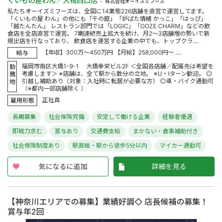
くいもの屋わん／大橋西口店
株式会社オーイズミフーズ
私たちオーイズミフーズは、全国に14業態226店舗を直営で運営してます。
「くいもの屋 わん」の他にも「千の庭」「炉ばた情緒 かっこ」「はっぴ」
「越たんたん」 レストラン部門では「LOGIC」「OOZE CHARM」などの飲
食店を全店直営で運営。 7期連続売上拡大を続け、月2～3店舗増の勢いで新
規出店を行なっており、 飲食店を運営する企業の中でも、トップクラ....
【年収】300万～450万円 【月給】258,000円～ ....
給与
福岡市南区大橋1-9-1 大橋幸栄ビル2F ＜全国各店舗／配属先は希望を
勤
考慮します＞ ※店舗は、全て駅から数分の立地。 ※U・Iターン歓迎。 ◎
務
引越し補助あり（対象：入社時に転居が必要な方） ◎車・バイク通勤可
地
（※都内一部店舗除く ）
正社員
雇用形態
長期募集
社会保険完備
安定して働ける企業
経験者優遇
即戦力求む
賞与あり
交通費支給
まかない・食事補助付き
社会保険制度あり
駅直結・駅から徒歩5分以内
マイカー通勤可
気になるに追加
詳細を見る
【神奈川エリアでの募集】業績好調◇ 店長候補の募集！
賞与年2回