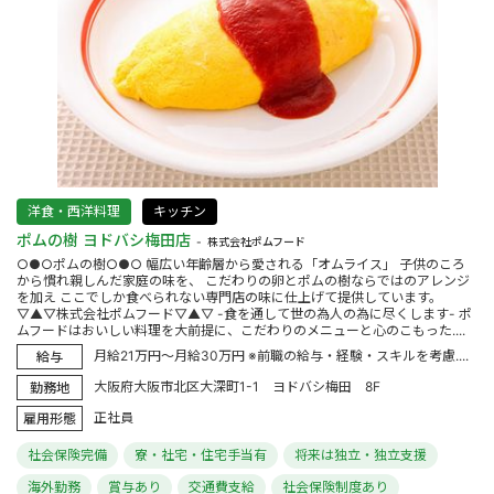
洋食・西洋料理
キッチン
ポムの樹 ヨドバシ梅田店
株式会社ポムフード
○●○ポムの樹○●○ 幅広い年齢層から愛される「オムライス」 子供のころ
から慣れ親しんだ家庭の味を、 こだわりの卵とポムの樹ならではのアレンジ
を加え ここでしか食べられない専門店の味に仕上げて提供しています。
▽▲▽株式会社ポムフード▽▲▽ -食を通して世の為人の為に尽くします- ポ
ムフードはおいしい料理を大前提に、こだわりのメニューと心のこもった....
月給21万円～月給30万円 ※前職の給与・経験・スキルを考慮....
給与
大阪府大阪市北区大深町1-1 ヨドバシ梅田 8F
勤務地
正社員
雇用形態
社会保険完備
寮・社宅・住宅手当有
将来は独立・独立支援
海外勤務
賞与あり
交通費支給
社会保険制度あり