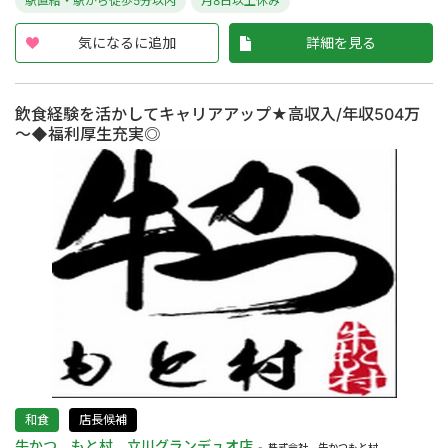
駅直結・駅から徒歩5分以内
月8日以上休み
気になるに追加
詳細を見る
飲食経験を活かしてキャリアアップ★高収入/年収504万
～◆福利厚生充実◎
和食
店長候補
牛かつ もと村 立川グランデュオ店
株式会社 牛かつもと村