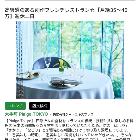
高級感のある創作フレンチレストラン☆【月給35～45
万】週休二日
フレンチ
店長候補
大手町 Plaiga TOKYO
株式会社ケー・エキスプレス
【Plaiga Tokyo】 四季折々の食材をフランスの伝統・技術と共に楽しめる料
理店 日本の四季折々の食材を深く味わっていただくため、旬の「はしり」
「さかり」「なごり」と3段階ある瞬間に分けて切り取り調理しています。
「一番美味しい時期、一番美味しい瞬間を味わっていただきたい。」そんな
思いから、メニューは季節にそって約2ヶ月前後で更新し、メニューの構成