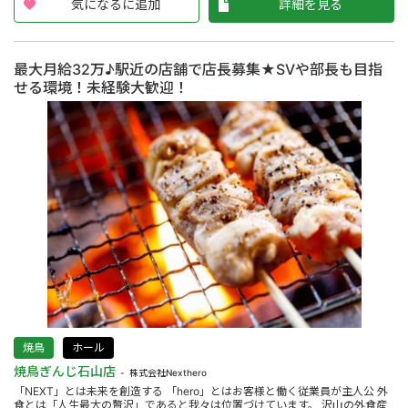
気になるに追加
詳細を見る
最大月給32万♪駅近の店舗で店長募集★SVや部長も目指
せる環境！未経験大歓迎！
焼鳥
ホール
焼鳥ぎんじ石山店
株式会社Nexthero
「NEXT」とは未来を創造する 「hero」とはお客様と働く従業員が主人公 外
食とは「人生最大の贅沢」であると我々は位置づけています。 沢山の外食産