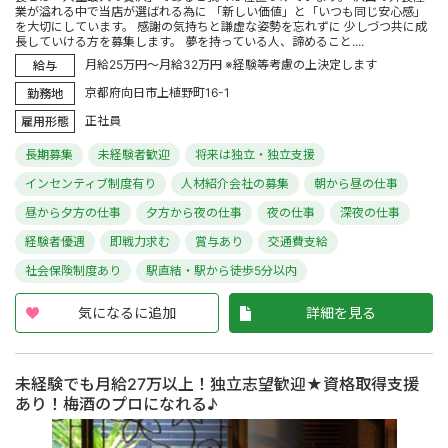
業が溢れる中で当店が選ばれる為に 「新しい価値」と「いつも同じ安心感」
を大切にしています。 感謝の気持ちと謙虚な姿勢を忘れずに 少しづつ共に成
長していける方を募集します。 夢を持っている人、諦めること....
月給25万円～月給32万円 ※経験等考慮の上決定します
給与
京都府向日市上植野町16-1
勤務地
正社員
雇用形態
長期募集
未経験者歓迎
将来は独立・独立支援
インセンティブ制度有り
人材紹介会社の募集
朝から昼の仕事
昼から夕方の仕事
夕方から夜の仕事
夜の仕事
深夜の仕事
経験者優遇
即戦力求む
賞与あり
交通費支給
社会保険制度あり
駅直結・駅から徒歩5分以内
気になるに追加
詳細を見る
未経験でも月給27万以上！独立志望歓迎★資格取得支援
あり！梅酒のプロになれる♪