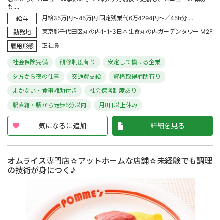
も....
月給35万円～45万円 固定残業代6万4294円～／45h分....
給与
東京都千代田区丸の内1-1-3日本生命丸の内ガーデンタワー M2F
勤務地
正社員
雇用形態
社会保険完備
研修制度有り
安定して働ける企業
夕方から夜の仕事
交通費支給
資格取得補助有り
まかない・食事補助付き
社会保険制度あり
駅直結・駅から徒歩5分以内
月8日以上休み
気になるに追加
詳細を見る
オムライス専門店☆アットホームな店舗☆未経験でも調理
の技術が身につく♪