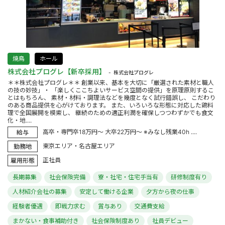
焼鳥
ホール
株式会社プログレ【新卒採用】
株式会社プログレ
＊＊株式会社プログレ＊＊ 創業以来、基本を大切に「厳選された素材と職人
の技の妙技」・ 「楽しくここちよいサービス空間の提供」を原理原則するこ
とはもちろん、 素材・材料・調理法などを幾度となく試行錯誤し、 こだわり
のある商品提供を心がけております。 また、いろいろな形態に対応した鶏料
理で全国展開を模索し、 継続のための適正利潤を確保しつつわずかでも食文
化・地....
高卒・専門卒18万円～ 大卒22万円～ ※みなし残業40h ....
給与
東京エリア・名古屋エリア
勤務地
正社員
雇用形態
長期募集
社会保険完備
寮・社宅・住宅手当有
研修制度有り
人材紹介会社の募集
安定して働ける企業
夕方から夜の仕事
経験者優遇
即戦力求む
賞与あり
交通費支給
まかない・食事補助付き
社会保険制度あり
社員デビュー