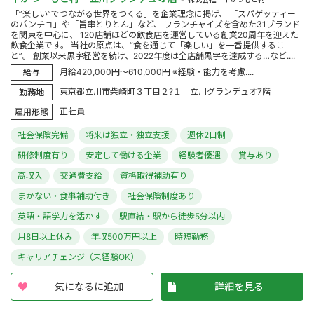
「”楽しい”でつながる世界をつくる」を企業理念に掲げ、 「スパゲッティー
のパンチョ」や「旨串とりとん」など、 フランチャイズを含めた31ブランド
を関東を中心に、 120店舗ほどの飲食店を運営している創業20周年を迎えた
飲食企業です。 当社の原点は、“食を通じて「楽しい」を一番提供するこ
と”。 創業以来黒字経営を続け、2022年度は全店舗黒字を達成する…など....
月給420,000円～610,000円 ※経験・能力を考慮....
給与
東京都立川市柴崎町３丁目２?１ 立川グランデュオ7階
勤務地
正社員
雇用形態
社会保険完備
将来は独立・独立支援
週休2日制
研修制度有り
安定して働ける企業
経験者優遇
賞与あり
高収入
交通費支給
資格取得補助有り
まかない・食事補助付き
社会保険制度あり
英語・語学力を活かす
駅直結・駅から徒歩5分以内
月8日以上休み
年収500万円以上
時短勤務
キャリアチェンジ（未経験OK）
気になるに追加
詳細を見る