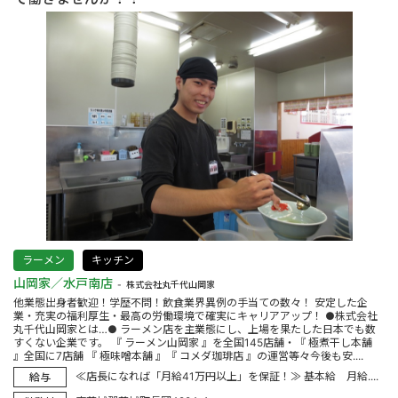
ラーメン
キッチン
山岡家／水戸南店
株式会社丸千代山岡家
他業態出身者歓迎！学歴不問！飲食業界異例の手当ての数々！ 安定した企
業・充実の福利厚生・最高の労働環境で確実にキャリアアップ！ ●株式会社
丸千代山岡家とは…● ラーメン店を主業態にし、上場を果たした日本でも数
すくない企業です。 『 ラーメン山岡家 』を全国145店舗・『 極煮干し本舗
』全国に7店舗 『 極味噌本舗 』『 コメダ珈琲店 』の運営等々今後も安....
≪店長になれば「月給41万円以上」を保証！≫ 基本給 月給....
給与