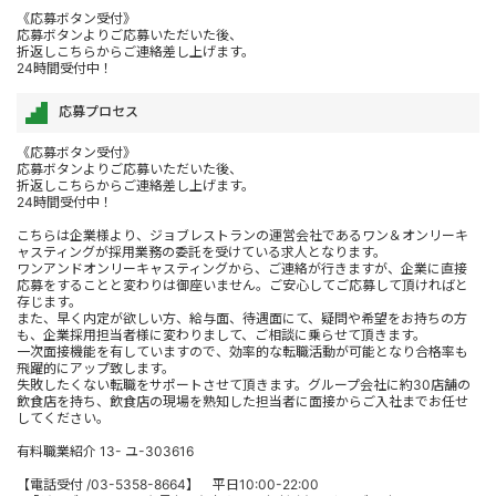
《応募ボタン受付》
応募ボタンよりご応募いただいた後、
折返しこちらからご連絡差し上げます。
24時間受付中！
応募プロセス
《応募ボタン受付》
応募ボタンよりご応募いただいた後、
折返しこちらからご連絡差し上げます。
24時間受付中！
こちらは企業様より、ジョブレストランの運営会社であるワン＆オンリーキ
ャスティングが採用業務の委託を受けている求人となります。
ワンアンドオンリーキャスティングから、ご連絡が行きますが、企業に直接
応募をすることと変わりは御座いません。ご安心してご応募して頂ければと
存じます。
また、早く内定が欲しい方、給与面、待遇面にて、疑問や希望をお持ちの方
も、企業採用担当者様に変わりまして、ご相談に乗らせて頂きます。
一次面接機能を有していますので、効率的な転職活動が可能となり合格率も
飛躍的にアップ致します。
失敗したくない転職をサポートさせて頂きます。グループ会社に約30店舗の
飲食店を持ち、飲食店の現場を熟知した担当者に面接からご入社までお任せ
してください。
有料職業紹介 13- ユ-303616
【電話受付 /03-5358-8664】 平日10:00-22:00