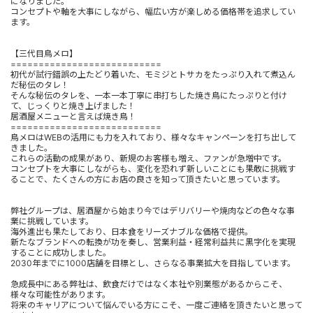
になりました。
コンセプトや軸を大事にしながら、幅広い方が楽しめる価格帯を追求してい
ます。
【三代目鳥メロ】
===========================
初代が試行錯誤の上たどり着いた、モミジとトサカをたっぷり入れて煮込ん
だ秘伝のタレ！
そんな秘伝のタレを、一本一本丁寧に串打ちした焼き鳥にたっぷりと付け
て、じっくりと焼き上げました！
居酒屋メニューと言えば焼き鳥！
===========================
鳥メロはWEBの活用にも力を入れており、様々なキャンペーンを打ち出して
きました。
これらの活動の成果があり、新規のお客様も増え、ファンが急増中です。
コンセプトを大事にしながらも、変化を恐れず新しいことにも果敢に挑戦す
ることで、たくさんの方にお店の良さを知って頂きたいと思っています。
弊社グループは、居酒屋から始まり今ではデリバリーや焼肉などの色々な事
業に挑戦しています。
海外進出も果たしており、日本食をリーズナブルな価格で提供。
新たなブランドへの転換が功を奏し、営業利益・経常利益共に黒字化を実現
することに成功しました。
2030年までに1000店舗を目標とし、さらなる事業拡大を目指しています。
急成長中にある弊社は、飲食だけではなく本社や別業態があるからこそ、
様々な可能性があります。
将来のキャリアについて悩んでいる方にこそ、一度ご連絡を頂きたいと思って