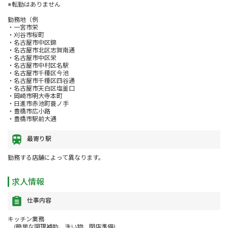
※転勤はありません
勤務地（例
・一宮市栄
・刈谷市桜町
・名古屋市中区錦
・名古屋市北区志賀南通
・名古屋市中区栄
・名古屋市中村区名駅
・名古屋市千種区今池
・名古屋市千種区四谷通
・名古屋市天白区塩釜口
・岡崎市明大寺本町
・日進市赤池町蓑ノ手
・豊橋市広小路
・豊橋市駅前大通
最寄り駅
勤務する店舗によって異なります。
求人情報
仕事内容
キッチン業務
(簡単な調理補助、洗い物、閉店準備)