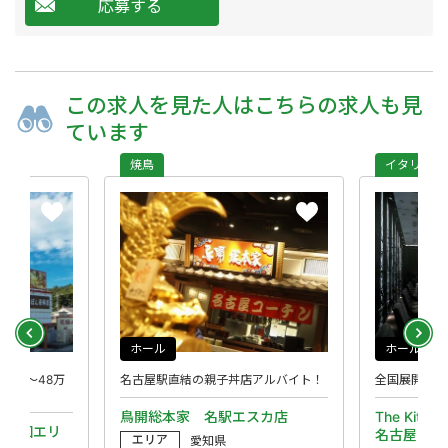
応募する
この求人を
見た人は
こちらの求人も
見
ています
焼鳥
イタリアン
ホール
ホール
30～48万
名古屋駅直結の親子丼店アルバイト！
全国展開する
鳥開総本家 名駅エスカ店
The Kitch
（愛知エリ
名古屋
エリア
愛知県