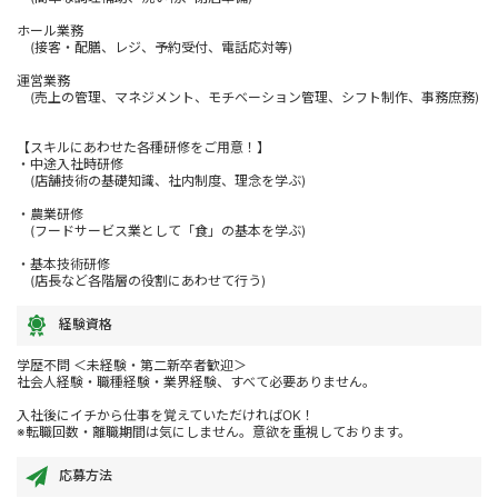
ホール業務
(接客・配膳、レジ、予約受付、電話応対等)
運営業務
(売上の管理、マネジメント、モチベーション管理、シフト制作、事務庶務)
【スキルにあわせた各種研修をご用意！】
・中途入社時研修
(店舗技術の基礎知識、社内制度、理念を学ぶ)
・農業研修
(フードサービス業として「食」の基本を学ぶ)
・基本技術研修
(店長など各階層の役割にあわせて行う)
経験資格
学歴不問 ＜未経験・第二新卒者歓迎＞
社会人経験・職種経験・業界経験、すべて必要ありません。
入社後にイチから仕事を覚えていただければOK！
※転職回数・離職期間は気にしません。意欲を重視しております。
応募方法