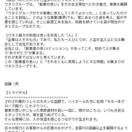
ワタミグループは、「創業の思い」をそのまま現在へと引き継ぎ、事業を展開
しています。
「ワタミグループがその事業に参入してくれてよかった…」と言っていただけ
ることを目指し、どのような事業(業界)でも、常にあるべき姿を考え、皆が不
便を感じていれば、そこに創意工夫を加え、挑戦を続けている姿が現在のワ
タミグループなのです。
《ワタミ最大の財産は思いを共有した「人」》
「企業は人そのもの」であり、私たち一人ひとりが、人生の主人公となる舞
台として会社があります。
会社とは、「創業者の思い(ミッション)」があってこそ、初めて人が集ま
り“ありがとう”が集まる。
それが本来ではないかと考えています。
この「創業者の思い」と「それをともに実現しようとする仲間」の集まりが
ワタミグループです。
店舗（例
【ミライザカ】
===========================
ざわざわ賑わうレトロモダンな空間で、ハイボール片手に名物「モモ一本グ
ローブ揚げ」にかぶりつく。
農家の想いがこもった季節食材の旨い一皿に、顔がほころぶ。いつも元気な
スタッフたちが、場を盛りあげてくる。
そんな酒場には、人の体温を感じるつながりが生まれます。
===========================
日々の努力とお客様からの応援のおかげで、全国100店舗以上を展開するよう