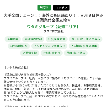
居酒屋
キッチン
大手全国チェーン！！海外にも店舗あり！！☆月９日休み
＆残業代全額支給☆
ワタミグループ【愛知エリア】
ワタミ株式会社
長期募集
未経験者歓迎
社会保険完備
寮・社宅・住宅手当有
研修制度有り
インセンティブ制度有り
人材紹介会社の募集
交通費支給
社割制度あり
月8日以上休み
【ワタミ株式会社】
《理念に基づき存在対効果を最大に》
ワタミグループは、社員一人ひとりが集めた「ありがとうの総和」こそが会
社の価値をつくると考えています。
お客様から“ありがとう”をいただくことはもちろん、株主様、お取引業者様、
従業員、地域・社会、そして地球環境への対応など、あらゆる場面で集め
る“ありがとう”が最大となるべく事業展開をしています。
ワタミグループと出会ったすべての方たちに、私たちの存在を喜んでいただけ
ることを目指します。
《理念へのこだわりから生まれたビジネスモデル》