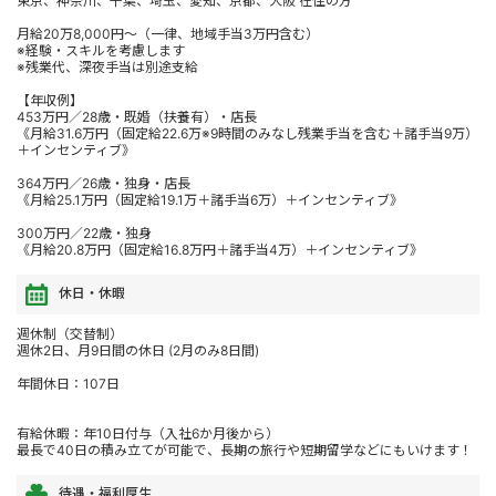
東京、神奈川、千葉、埼玉、愛知、京都、大阪 在住の方
月給20万8,000円～（一律、地域手当3万円含む）
※経験・スキルを考慮します
※残業代、深夜手当は別途支給
【年収例】
453万円／28歳・既婚（扶養有）・店長
《月給31.6万円（固定給22.6万※9時間のみなし残業手当を含む＋諸手当9万）
＋インセンティブ》
364万円／26歳・独身・店長
《月給25.1万円（固定給19.1万＋諸手当6万）＋インセンティブ》
300万円／22歳・独身
《月給20.8万円（固定給16.8万円＋諸手当4万）＋インセンティブ》
休日・休暇
週休制（交替制）
週休2日、月9日間の休日 (2月のみ8日間)
年間休日：107日
有給休暇：年10日付与（入社6か月後から）
最長で40日の積み立てが可能で、長期の旅行や短期留学などにもいけます！
待遇・福利厚生