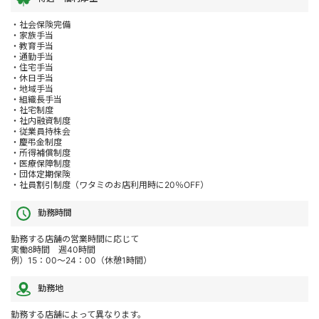
・社会保険完備
・家族手当
・教育手当
・通勤手当
・住宅手当
・休日手当
・地域手当
・組織長手当
・社宅制度
・社内融資制度
・従業員持株会
・慶弔金制度
・所得補償制度
・医療保障制度
・団体定期保険
・社員割引制度（ワタミのお店利用時に20％OFF）
勤務時間
勤務する店舗の営業時間に応じて
実働8時間 週40時間
例）15：00～24：00（休憩1時間）
勤務地
勤務する店舗によって異なります。