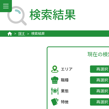
MENU
検索結果
探す
検索結果
現在の検
エリア
再選択
職種
再選択
業態
再選択
特徴
再選択