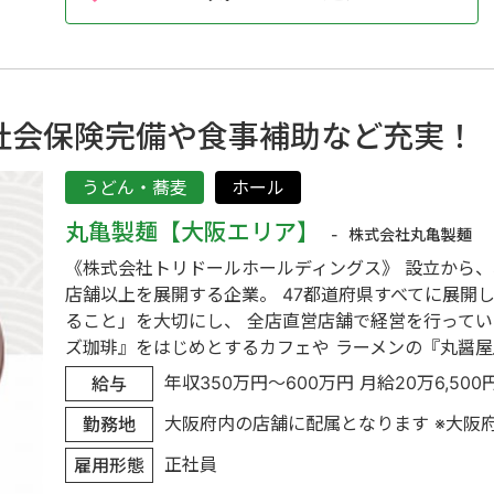
社会保険完備や食事補助など充実！
うどん・蕎麦
ホール
丸亀製麺【大阪エリア】
株式会社丸亀製麺
《株式会社トリドールホールディングス》 設立から、わ
店舗以上を展開する企業。 47都道府県すべてに展開
ること」を大切にし、 全店直営店舗で経営を行ってい
ズ珈琲』をはじめとするカフェや ラーメンの『丸醤屋』、
年収350万円～600万円 月給20万6,500円以
給与
大阪府内の店舗に配属となります ※大阪
勤務地
正社員
雇用形態