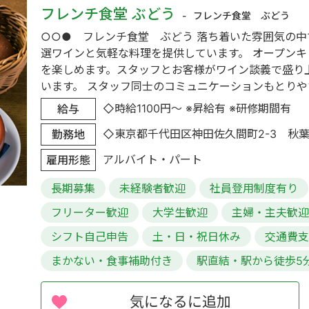
フレンチ食堂 ぶどう
フレンチ食堂 ぶどう
○○● フレンチ食堂 ぶどう 落ち着いた雰囲気の
選ワインと気軽な料理を提供しています。 オープン
を楽しめます。スタッフとお客様がワイン談義で盛り
います。 スタッフ同士のコミュニケーションもとりやす
◇時給1100円～ ※昇給有 ※研修期間有
給与
◇東京都千代田区神田佐久間町2-3 秋葉
勤務地
アルバイト・パート
雇用形態
長期募集
未経験者歓迎
社員登用制度有り
フリーター歓迎
大学生歓迎
主婦・主夫歓
シフト自己申告
土・日・祝日休み
交通費
まかない・食事補助付き
駅直結・駅から徒歩5
気になるに追加