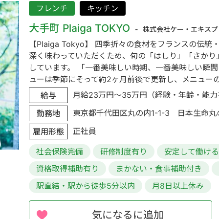
フレンチ
キッチン
大手町 Plaiga TOKYO
株式会社ケー・エキスプ
【Plaiga Tokyo】 四季折々の食材をフランス
深く味わっていただくため、旬の「はしり」「さかり
しています。 「一番美味しい時期、一番美味しい瞬
ューは季節にそって約2ヶ月前後で更新し、メニューの構成
月給23万円～35万円（経験・年齢・能力を
給与
東京都千代田区丸の内1-1-3 日本生命丸
勤務地
正社員
雇用形態
社会保険完備
研修制度有り
安定して働け
資格取得補助有り
まかない・食事補助付き
駅直結・駅から徒歩5分以内
月8日以上休み
気になるに追加