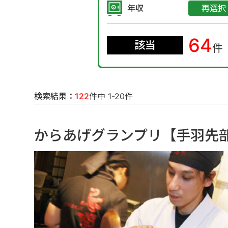
年収
再選択
64
該当
件
検索結果：
122
件中 1-20件
からあげグランプリ【手羽先