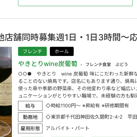
店舗同時募集週1日・1日3時間～
フレンチ
ホール
やきとりwine炭葡萄
フレンチ食堂 ぶどう
○○● やきとり wine 炭葡萄 味にこだわった新
ることのない焼鳥です。店名にもあります通り、焼鳥
使った串や季節の野菜串、その他変わり串など幅広い
ュニケーションがとりやすい職場で、未経験の方も馴染み
◇時給1100円～ ※昇給有 ※研修期間有
給与
◇東京都千代田神田佐久間町2-4-2 平田
勤務地
アルバイト・パート
雇用形態