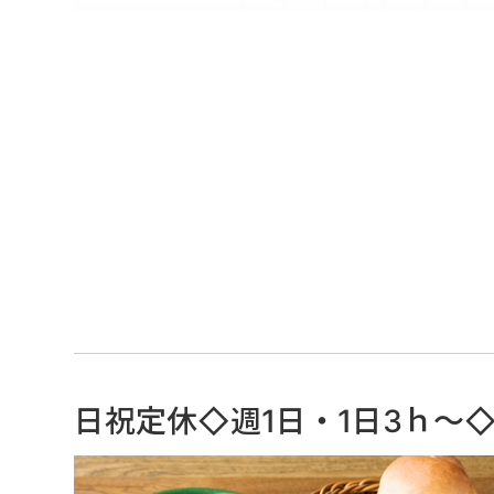
日祝定休◇週1日・1日3ｈ～