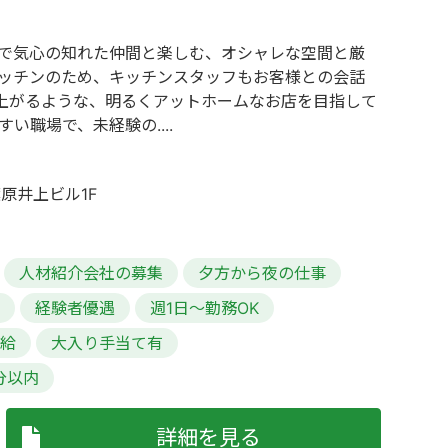
中で気心の知れた仲間と楽しむ、オシャレな空間と厳
キッチンのため、キッチンスタッフもお客様との会話
上がるような、明るくアットホームなお店を目指して
い職場で、未経験の....
原井上ビル1F
人材紹介会社の募集
夕方から夜の仕事
迎
経験者優遇
週1日～勤務OK
支給
大入り手当て有
分以内
詳細を見る