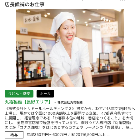
店長候補のお仕事
うどん・蕎麦
ホール
丸亀製麺【長野エリア】
株式会社丸亀製麺
《株式会社トリドールホールディングス》 設立から、わずか18年で東証1部へ
上場し、現在では全国に1000店舗以上を展開する企業。 47都道府県すべて
に展開し、 経営理念である「お客様本位の地域一番店をつくること」を大切
にし、 全店直営店舗で経営を行っています。 讃岐うどん専門店『丸亀製麺』
のほか『コナズ珈琲』をはじめとするカフェや ラーメンの『丸醤屋』、焼....
年収350万円～600万円 月給20万6,500円以上 ....
給与