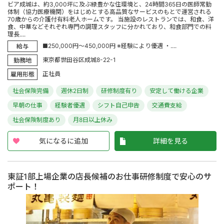
ビア成城は、約3,000坪に及ぶ緑豊かな住環境と、24時間365日の医師常勤
体制（協力医療機関）をはじめとする高品質なサービスのもとで運営される
70歳からの介護付有料老人ホームです。 当施設のレストランでは、和食、洋
食、中華などそれぞれ専門の調理スタッフに分かれており、和食部門での料
理長....
■250,000円～450,000円 ※経験により優遇 ・....
給与
東京都世田谷区成城8-22-1
勤務地
正社員
雇用形態
社会保険完備
週休2日制
研修制度有り
安定して働ける企業
早朝の仕事
経験者優遇
シフト自己申告
交通費支給
社会保険制度あり
月8日以上休み
気になるに追加
詳細を見る
東証1部上場企業の店長候補のお仕事研修制度で安心のサ
ポート！