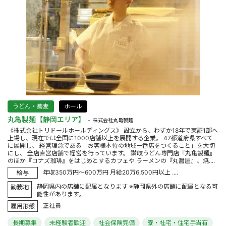
うどん・蕎麦
ホール
丸亀製麺【静岡エリア】
株式会社丸亀製麺
《株式会社トリドールホールディングス》 設立から、わずか18年で東証1部へ
上場し、現在では全国に1000店舗以上を展開する企業。 47都道府県すべて
に展開し、 経営理念である「お客様本位の地域一番店をつくること」を大切
にし、 全店直営店舗で経営を行っています。 讃岐うどん専門店『丸亀製麺』
のほか『コナズ珈琲』をはじめとするカフェや ラーメンの『丸醤屋』、焼....
年収350万円～600万円 月給20万6,500円以上 ....
給与
静岡県内の店舗に配属となります ※静岡県外の店舗に配属となる可
勤務地
能性があります。
正社員
雇用形態
長期募集
未経験者歓迎
社会保険完備
寮・社宅・住宅手当有