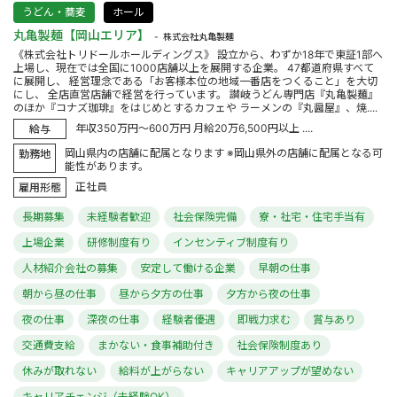
うどん・蕎麦
ホール
丸亀製麺【岡山エリア】
株式会社丸亀製麺
《株式会社トリドールホールディングス》 設立から、わずか18年で東証1部へ
上場し、現在では全国に1000店舗以上を展開する企業。 47都道府県すべて
に展開し、 経営理念である「お客様本位の地域一番店をつくること」を大切
にし、 全店直営店舗で経営を行っています。 讃岐うどん専門店『丸亀製麺』
のほか『コナズ珈琲』をはじめとするカフェや ラーメンの『丸醤屋』、焼....
年収350万円～600万円 月給20万6,500円以上 ....
給与
岡山県内の店舗に配属となります ※岡山県外の店舗に配属となる可
勤務地
能性があります。
正社員
雇用形態
長期募集
未経験者歓迎
社会保険完備
寮・社宅・住宅手当有
上場企業
研修制度有り
インセンティブ制度有り
人材紹介会社の募集
安定して働ける企業
早朝の仕事
朝から昼の仕事
昼から夕方の仕事
夕方から夜の仕事
夜の仕事
深夜の仕事
経験者優遇
即戦力求む
賞与あり
交通費支給
まかない・食事補助付き
社会保険制度あり
休みが取れない
給料が上がらない
キャリアアップが望めない
キャリアチェンジ（未経験OK）