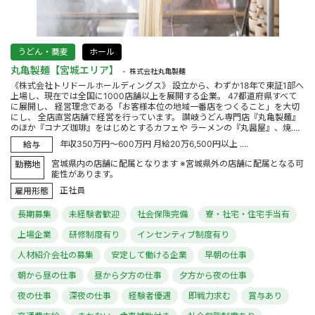
うどん・蕎麦
ホール
丸亀製麺【宮城エリア】
株式会社丸亀製麺
《株式会社トリドールホールディングス》 設立から、わずか18年で東証1部へ
上場し、現在では全国に1000店舗以上を展開する企業。 47都道府県すべて
に展開し、 経営理念である「お客様本位の地域一番店をつくること」を大切
にし、 全店直営店舗で経営を行っています。 讃岐うどん専門店『丸亀製麺』
のほか『コナズ珈琲』をはじめとするカフェや ラーメンの『丸醤屋』、焼....
年収350万円～600万円 月給20万6,500円以上 ....
給与
宮城県内の店舗に配属となります ※宮城県外の店舗に配属となる可
勤務地
能性があります。
正社員
雇用形態
長期募集
未経験者歓迎
社会保険完備
寮・社宅・住宅手当有
上場企業
研修制度有り
インセンティブ制度有り
人材紹介会社の募集
安定して働ける企業
早朝の仕事
朝から昼の仕事
昼から夕方の仕事
夕方から夜の仕事
夜の仕事
深夜の仕事
経験者優遇
即戦力求む
賞与あり