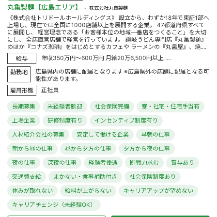
丸亀製麺【広島エリア】
株式会社丸亀製麺
《株式会社トリドールホールディングス》 設立から、わずか18年で東証1部へ
上場し、現在では全国に1000店舗以上を展開する企業。 47都道府県すべて
に展開し、 経営理念である「お客様本位の地域一番店をつくること」を大切
にし、 全店直営店舗で経営を行っています。 讃岐うどん専門店『丸亀製麺』
のほか『コナズ珈琲』をはじめとするカフェや ラーメンの『丸醤屋』、焼....
年収350万円～600万円 月給20万6,500円以上 ....
給与
広島県内の店舗に配属となります ※広島県外の店舗に配属となる可
勤務地
能性があります。
正社員
雇用形態
長期募集
未経験者歓迎
社会保険完備
寮・社宅・住宅手当有
上場企業
研修制度有り
インセンティブ制度有り
人材紹介会社の募集
安定して働ける企業
早朝の仕事
朝から昼の仕事
昼から夕方の仕事
夕方から夜の仕事
夜の仕事
深夜の仕事
経験者優遇
即戦力求む
賞与あり
交通費支給
まかない・食事補助付き
社会保険制度あり
休みが取れない
給料が上がらない
キャリアアップが望めない
キャリアチェンジ（未経験OK）