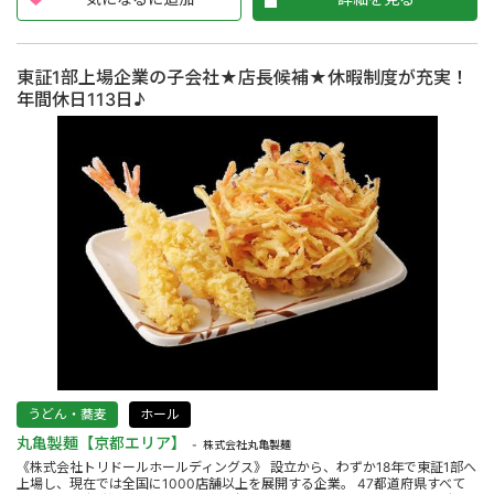
東証1部上場企業の子会社★店長候補★休暇制度が充実！
年間休日113日♪
うどん・蕎麦
ホール
丸亀製麺【京都エリア】
株式会社丸亀製麺
《株式会社トリドールホールディングス》 設立から、わずか18年で東証1部へ
上場し、現在では全国に1000店舗以上を展開する企業。 47都道府県すべて