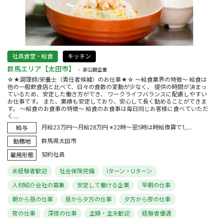
社員食堂・給食
キッチン
群馬エリア【太田市】
非公開企業
☆★調理師/栄養士（責任者候補）のお仕事★☆ ～給食業界の特徴～ 給食は
他の一般飲食店と比べて、日々の食数の変動が少なく、 提供の時間が決まっ
ているため、安定した働き方ができ、 ワークライフバランスに配慮しやすい
お仕事です。 また、業績も安定しており、安心して長く勤めることができま
す。 ～給食のお食事の特徴～ 給食のお食事は毎日同じお客様に食べていただ
く....
月給23万円～月給28万円 ※22時～翌5時は時給換算で1,....
給与
群馬県太田市
勤務地
契約社員
雇用形態
未経験者歓迎
社会保険完備
Iターン・Uターン
人材紹介会社の募集
安定して働ける企業
早朝の仕事
朝から昼の仕事
昼から夕方の仕事
夕方から夜の仕事
夜の仕事
深夜の仕事
主婦・主夫歓迎
経験者優遇