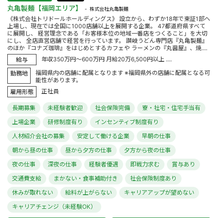
丸亀製麺【福岡エリア】
株式会社丸亀製麺
《株式会社トリドールホールディングス》 設立から、わずか18年で東証1部へ
上場し、現在では全国に1000店舗以上を展開する企業。 47都道府県すべて
に展開し、 経営理念である「お客様本位の地域一番店をつくること」を大切
にし、 全店直営店舗で経営を行っています。 讃岐うどん専門店『丸亀製麺』
のほか『コナズ珈琲』をはじめとするカフェや ラーメンの『丸醤屋』、焼....
年収350万円～600万円 月給20万6,500円以上 ....
給与
福岡県内の店舗に配属となります ※福岡県外の店舗に配属となる可
勤務地
能性があります。
正社員
雇用形態
長期募集
未経験者歓迎
社会保険完備
寮・社宅・住宅手当有
上場企業
研修制度有り
インセンティブ制度有り
人材紹介会社の募集
安定して働ける企業
早朝の仕事
朝から昼の仕事
昼から夕方の仕事
夕方から夜の仕事
夜の仕事
深夜の仕事
経験者優遇
即戦力求む
賞与あり
交通費支給
まかない・食事補助付き
社会保険制度あり
休みが取れない
給料が上がらない
キャリアアップが望めない
キャリアチェンジ（未経験OK）