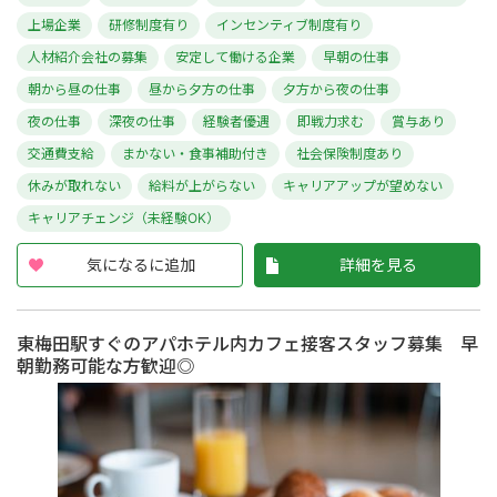
上場企業
研修制度有り
インセンティブ制度有り
人材紹介会社の募集
安定して働ける企業
早朝の仕事
朝から昼の仕事
昼から夕方の仕事
夕方から夜の仕事
夜の仕事
深夜の仕事
経験者優遇
即戦力求む
賞与あり
交通費支給
まかない・食事補助付き
社会保険制度あり
休みが取れない
給料が上がらない
キャリアアップが望めない
キャリアチェンジ（未経験OK）
気になるに追加
詳細を見る
東梅田駅すぐのアパホテル内カフェ接客スタッフ募集 早
朝勤務可能な方歓迎◎