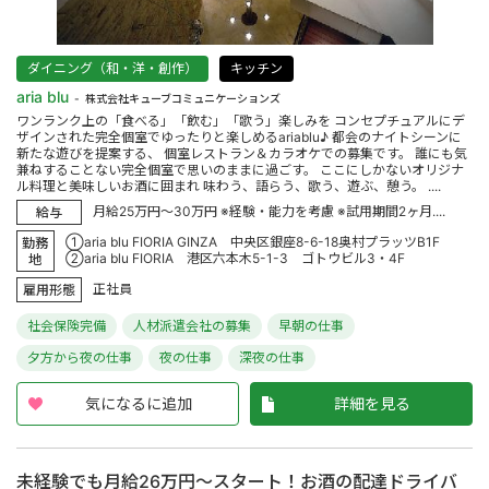
ダイニング（和・洋・創作）
キッチン
aria blu
株式会社キューブコミュニケーションズ
ワンランク上の「食べる」「飲む」「歌う」楽しみを コンセプチュアルにデ
ザインされた完全個室でゆったりと楽しめるariablu♪ 都会のナイトシーンに
新たな遊びを提案する、 個室レストラン＆カラオケでの募集です。 誰にも気
兼ねすることない完全個室で思いのままに過ごす。 ここにしかないオリジナ
ル料理と美味しいお酒に囲まれ 味わう、語らう、歌う、遊ぶ、憩う。 ....
月給25万円～30万円 ※経験・能力を考慮 ※試用期間2ヶ月....
給与
①aria blu FIORIA GINZA 中央区銀座8-6-18奥村プラッツB1F
勤務
②aria blu FIORIA 港区六本木5-1-3 ゴトウビル3・4F
地
正社員
雇用形態
社会保険完備
人材派遣会社の募集
早朝の仕事
夕方から夜の仕事
夜の仕事
深夜の仕事
気になるに追加
詳細を見る
未経験でも月給26万円～スタート！お酒の配達ドライバ