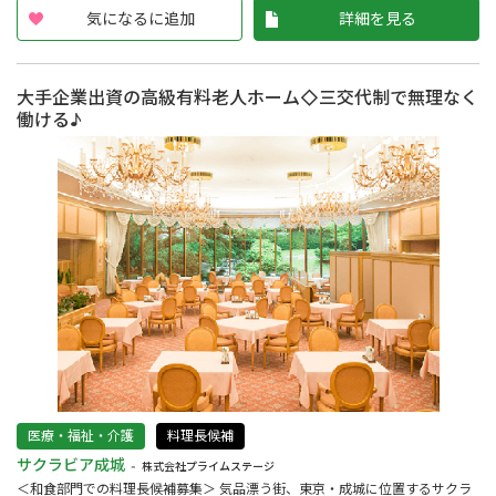
気になるに追加
詳細を見る
大手企業出資の高級有料老人ホーム◇三交代制で無理なく
働ける♪
医療・福祉・介護
料理長候補
サクラビア成城
株式会社プライムステージ
＜和食部門での料理長候補募集＞ 気品漂う街、東京・成城に位置するサクラ