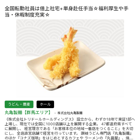
全国転勤社員は借上社宅+単身赴任手当☆福利厚生や手
当・休暇制度充実☆
うどん・蕎麦
ホール
丸亀製麺【群馬エリア】
株式会社丸亀製麺
《株式会社トリドールホールディングス》 設立から、わずか18年で東証1部へ
上場し、現在では全国に1000店舗以上を展開する企業。 47都道府県すべて
に展開し、 経営理念である「お客様本位の地域一番店をつくること」を大切
にし、 全店直営店舗で経営を行っています。 讃岐うどん専門店『丸亀製麺』
のほか『コナズ珈琲』をはじめとするカフェや ラーメンの『丸醤屋』、焼....