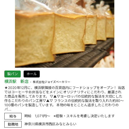
製パン
ホール
横浜駅 新店
株式会社ジョイズベーカリー
★2020年12月に、横浜駅隣接の百貸店内にフードショップをオープン！ 当店
ではコーヒーやお弁当などをメインにオリジナリティにこだわり、厳選され
た商品を販売しております。 ▽▲▽ヨーロッパの伝統的な製法を大切にした
作るこだわりのパン工房▽▲▽ フランスの伝統的な製法を取り入れた約80～
100種のパンを製造しています。 本物の味をとことん追求したこだわりの
パ....
時給 1,071円～ ※経験・スキルを考慮し決定いたします
給与
神奈川県横浜市西区みなとみらい
勤務地