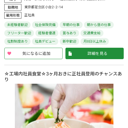
東京都足立区小台2-2-14
勤務地
正社員
雇用形態
未経験者歓迎
社会保険完備
早朝の仕事
朝から昼の仕事
フリーター歓迎
経験者優遇
賞与あり
交通費支給
社割制度あり
社員デビュー
新卒歓迎
月8日以上休み
気になるに追加
詳細を見る
☆工場内社員食堂☆3ヶ月おきに正社員登用のチャンスあ
り