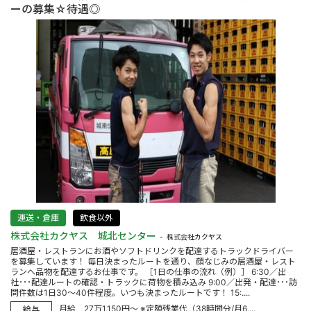
ーの募集☆待遇◎
運送・倉庫
飲食以外
株式会社カクヤス 城北センター
株式会社カクヤス
居酒屋・レストランにお酒やソフトドリンクを配達するトラックドライバー
を募集しています！ 毎日決まったルートを通り、顔なじみの居酒屋・レスト
ランへ品物を配達するお仕事です。 ［1日の仕事の流れ（例）］ 6:30／出
社･･･配達ルートの確認・トラックに荷物を積み込み 9:00／出発・配達･･･訪
問件数は1日30～40件程度。いつも決まったルートです！ 15:....
月給 27万1,150円～ ※定額残業代（38時間分/月6....
給与