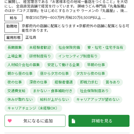
に展開し、 経営理念である「お客様本位の地域一番店をつくること」を大切
にし、 全店直営店舗で経営を行っています。 讃岐うどん専門店『丸亀製麺』
のほか『コナズ珈琲』をはじめとするカフェや ラーメンの『丸醤屋』、焼....
年収350万円～600万円 月給20万6,500円以上 ....
給与
京都府内の店舗に配属となります ※京都府外の店舗に配属となる可
勤務地
能性があります。
正社員
雇用形態
長期募集
未経験者歓迎
社会保険完備
寮・社宅・住宅手当有
上場企業
研修制度有り
インセンティブ制度有り
人材紹介会社の募集
安定して働ける企業
早朝の仕事
朝から昼の仕事
昼から夕方の仕事
夕方から夜の仕事
夜の仕事
深夜の仕事
経験者優遇
即戦力求む
賞与あり
交通費支給
まかない・食事補助付き
社会保険制度あり
休みが取れない
給料が上がらない
キャリアアップが望めない
キャリアチェンジ（未経験OK）
気になるに追加
詳細を見る