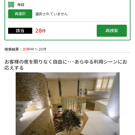
年収
再選択
選択されていません
28
該当
件
検索結果：
31
件中 1-20件
お客様の夜を限りなく自由に･･･あらゆる利用シーンにお
応えする