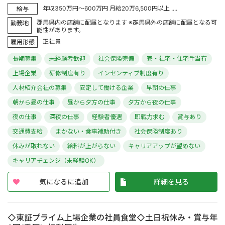
年収350万円～600万円 月給20万6,500円以上 ....
給与
郡馬県内の店舗に配属となります ※群馬県外の店舗に配属となる可
勤務地
能性があります。
正社員
雇用形態
長期募集
未経験者歓迎
社会保険完備
寮・社宅・住宅手当有
上場企業
研修制度有り
インセンティブ制度有り
人材紹介会社の募集
安定して働ける企業
早朝の仕事
朝から昼の仕事
昼から夕方の仕事
夕方から夜の仕事
夜の仕事
深夜の仕事
経験者優遇
即戦力求む
賞与あり
交通費支給
まかない・食事補助付き
社会保険制度あり
休みが取れない
給料が上がらない
キャリアアップが望めない
キャリアチェンジ（未経験OK）
気になるに追加
詳細を見る
◇東証プライム上場企業の社員食堂◇土日祝休み・賞与年