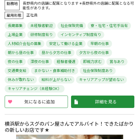
長野県内の店舗に配属となります ※長野県外の店舗に配属となる可
勤務地
能性があります。
正社員
雇用形態
長期募集
未経験者歓迎
社会保険完備
寮・社宅・住宅手当有
上場企業
研修制度有り
インセンティブ制度有り
人材紹介会社の募集
安定して働ける企業
早朝の仕事
朝から昼の仕事
昼から夕方の仕事
夕方から夜の仕事
夜の仕事
深夜の仕事
経験者優遇
即戦力求む
賞与あり
交通費支給
まかない・食事補助付き
社会保険制度あり
休みが取れない
給料が上がらない
キャリアアップが望めない
キャリアチェンジ（未経験OK）
気になるに追加
詳細を見る
横浜駅からスグのパン屋さんでアルバイト！できたばかり
の新しいお店です★