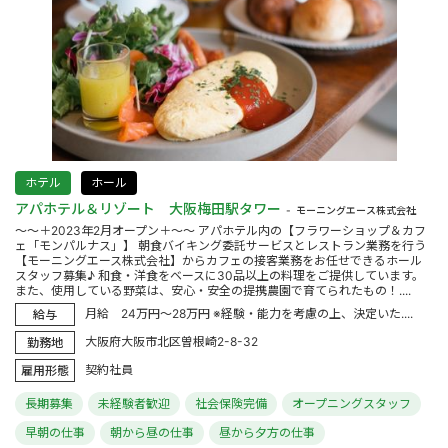
ホテル
ホール
アパホテル＆リゾート 大阪梅田駅タワー
モーニングエース株式会社
～～＋2023年2月オープン＋～～ アパホテル内の【フラワーショップ＆カフ
ェ「モンパルナス」】 朝食バイキング委託サービスとレストラン業務を行う
【モーニングエース株式会社】からカフェの接客業務をお任せできるホール
スタッフ募集♪ 和食・洋食をベースに30品以上の料理をご提供しています。
また、使用している野菜は、安心・安全の提携農園で育てられたもの！....
月給 24万円～28万円 ※経験・能力を考慮の上、決定いた....
給与
大阪府大阪市北区曽根崎2-8-32
勤務地
契約社員
雇用形態
長期募集
未経験者歓迎
社会保険完備
オープニングスタッフ
早朝の仕事
朝から昼の仕事
昼から夕方の仕事