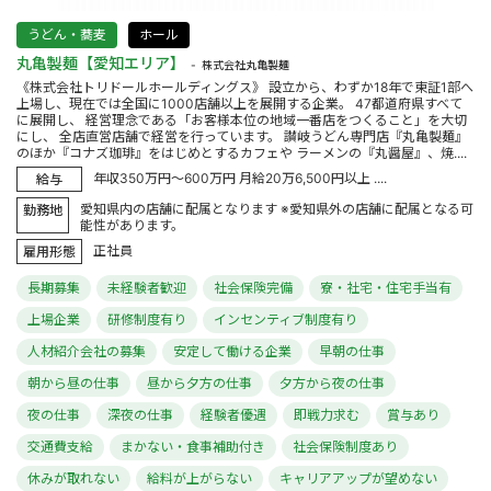
うどん・蕎麦
ホール
丸亀製麺【愛知エリア】
株式会社丸亀製麺
《株式会社トリドールホールディングス》 設立から、わずか18年で東証1部へ
上場し、現在では全国に1000店舗以上を展開する企業。 47都道府県すべて
に展開し、 経営理念である「お客様本位の地域一番店をつくること」を大切
にし、 全店直営店舗で経営を行っています。 讃岐うどん専門店『丸亀製麺』
のほか『コナズ珈琲』をはじめとするカフェや ラーメンの『丸醤屋』、焼....
年収350万円～600万円 月給20万6,500円以上 ....
給与
愛知県内の店舗に配属となります ※愛知県外の店舗に配属となる可
勤務地
能性があります。
正社員
雇用形態
長期募集
未経験者歓迎
社会保険完備
寮・社宅・住宅手当有
上場企業
研修制度有り
インセンティブ制度有り
人材紹介会社の募集
安定して働ける企業
早朝の仕事
朝から昼の仕事
昼から夕方の仕事
夕方から夜の仕事
夜の仕事
深夜の仕事
経験者優遇
即戦力求む
賞与あり
交通費支給
まかない・食事補助付き
社会保険制度あり
休みが取れない
給料が上がらない
キャリアアップが望めない