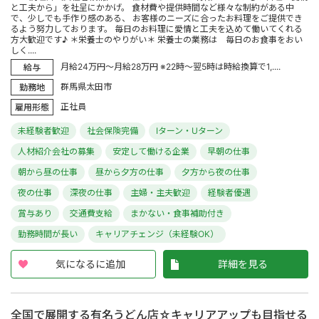
と工夫から」を社呈にかかげ。 食材費や提供時間など様々な制約がある中
で、少しでも手作り感のある、 お客様のニーズに合ったお料理をご提供でき
るよう努力しております。 毎日のお料理に愛情と工夫を込めて働いてくれる
方大歓迎です♪ ＊栄養士のやりがい＊ 栄養士の業務は 毎日のお食事をおい
しく....
月給24万円～月給28万円 ※22時～翌5時は時給換算で1,....
給与
群馬県太田市
勤務地
正社員
雇用形態
未経験者歓迎
社会保険完備
Iターン・Uターン
人材紹介会社の募集
安定して働ける企業
早朝の仕事
朝から昼の仕事
昼から夕方の仕事
夕方から夜の仕事
夜の仕事
深夜の仕事
主婦・主夫歓迎
経験者優遇
賞与あり
交通費支給
まかない・食事補助付き
勤務時間が長い
キャリアチェンジ（未経験OK）
気になるに追加
詳細を見る
全国で展開する有名うどん店☆キャリアアップも目指せる