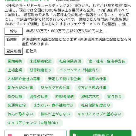
《株式会社トリドールホールディングス》 設立から、わずか18年で東証1部へ
上場し、現在では全国に1000店舗以上を展開する企業。 47都道府県すべて
に展開し、 経営理念である「お客様本位の地域一番店をつくること」を大切
にし、 全店直営店舗で経営を行っています。 讃岐うどん専門店『丸亀製麺』
のほか『コナズ珈琲』をはじめとするカフェや ラーメンの『丸醤屋』、焼....
年収350万円～600万円 月給20万6,500円以上 ....
給与
新潟県内の店舗に配属となります ※新潟県外の店舗に配属となる可
勤務地
能性があります。
正社員
雇用形態
長期募集
未経験者歓迎
社会保険完備
寮・社宅・住宅手当有
上場企業
研修制度有り
インセンティブ制度有り
人材紹介会社の募集
安定して働ける企業
早朝の仕事
朝から昼の仕事
昼から夕方の仕事
夕方から夜の仕事
夜の仕事
深夜の仕事
経験者優遇
即戦力求む
賞与あり
交通費支給
まかない・食事補助付き
社会保険制度あり
休みが取れない
給料が上がらない
キャリアアップが望めない
キャリアチェンジ（未経験OK）
気になるに追加
詳細を見る