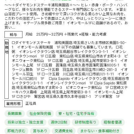
～～＋ダイヤモンドステーキ浦和美園店＋～～ ヒレ・赤身・ポーク・ハンバ
ーグなど、様々なお肉を堪能できるステーキ専門店になっています。 ＊富士
山溶岩プレート使用。 きめ細やかで深いコクがある柔らかい上質なお肉を、
こだわりの溶岩プレートで表面はこんがり、中はしっとりジューシーに焼き
上げます。 ＊テーブル席多数ご用意！ イオンモール1Fに店舗があるので、お
買い....
月給 25万円～32万円 ＋残業代 ※経験・能力考慮
給与
□ダイヤモンドステーキ 浦和美園店 埼玉県さいたま市緑区美園5-50-
勤
1 イオンモール浦和美園 1F 以下の店舗でも募集しています。 □花
務
粥 イオンレイクタウン店 埼玉県越谷市レイクタウン3-1-1 イオンレ
地
イクタウンmori 1F □五穀 東松山店 埼玉県東松山市あずま町4-3 ピ
オニウォーク東松山 1F □五穀 上尾店 埼玉県上尾市愛宕3-8-1 イオ
ンモール上尾 1F □五穀 菖蒲店 埼玉県久喜市菖蒲町菖蒲6005-1 モ
ラージュ勝負 1F □一汁五穀 羽生店 埼玉県羽生市川崎2-281-3 イオ
ンモール羽生 1F □一汁五穀 川口店 埼玉県川口市前川1-1-11 イオン
モール川口前川 1F □pia Sapido イオンレイクタウン店 埼玉県越谷市
レイクタウン3-1-1 イオンレイクタウンmori 1F □pia Sapido 東松原
店 埼玉県東松山市あずま町4-3 ピオニウォーク東松山 1F □宮崎ステ
ーキハウス霧峰 上尾店 埼玉県上尾市愛宕3-8-1 イオンモール上尾
1F □きびや 鷲宮店 埼玉県久喜市久本寺谷田7-1 アリオ鷲宮 1F
正社員
雇用形態
長期募集
社会保険完備
寮・社宅・住宅手当有
将来は独立・独立支援
週休2日制
研修制度有り
経験者優遇
即戦力求む
賞与あり
交通費支給
まかない・食事補助付き