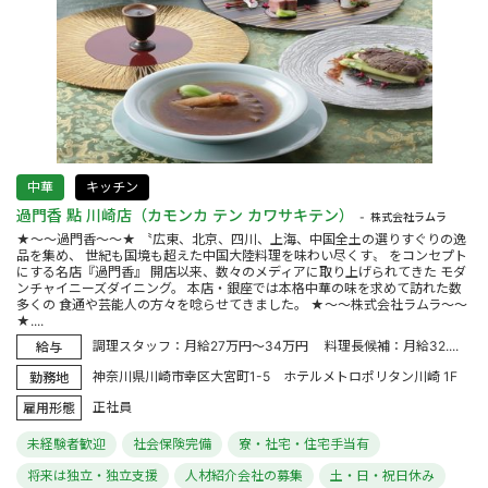
中華
キッチン
過門香 點 川崎店（カモンカ テン カワサキテン）
株式会社ラムラ
★～～過門香～～★ 〝広東、北京、四川、上海、中国全土の選りすぐりの逸
品を集め、 世紀も国境も超えた中国大陸料理を味わい尽くす〟 をコンセプト
にする名店『過門香』 開店以来、数々のメディアに取り上げられてきた モダ
ンチャイニーズダイニング。 本店・銀座では本格中華の味を求めて訪れた数
多くの 食通や芸能人の方々を唸らせてきました。 ★～～株式会社ラムラ～～
★....
調理スタッフ：月給27万円～34万円 料理長候補：月給32....
給与
神奈川県川崎市幸区大宮町1-5 ホテルメトロポリタン川崎 1F
勤務地
正社員
雇用形態
未経験者歓迎
社会保険完備
寮・社宅・住宅手当有
将来は独立・独立支援
人材紹介会社の募集
土・日・祝日休み