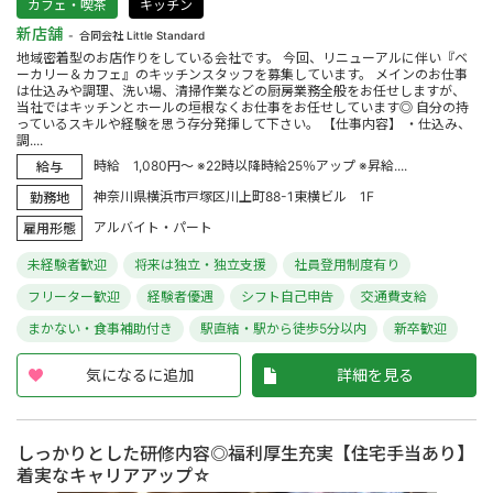
カフェ・喫茶
キッチン
新店舗
合同会社 Little Standard
地域密着型のお店作りをしている会社です。 今回、リニューアルに伴い『ベ
ーカリー＆カフェ』のキッチンスタッフを募集しています。 メインのお仕事
は仕込みや調理、洗い場、清掃作業などの厨房業務全般をお任せしますが、
当社ではキッチンとホールの垣根なくお仕事をお任せしています◎ 自分の持
っているスキルや経験を思う存分発揮して下さい。 【仕事内容】 ・仕込み、
調....
時給 1,080円～ ※22時以降時給25％アップ ※昇給....
給与
神奈川県横浜市戸塚区川上町88-1東横ビル 1F
勤務地
アルバイト・パート
雇用形態
未経験者歓迎
将来は独立・独立支援
社員登用制度有り
フリーター歓迎
経験者優遇
シフト自己申告
交通費支給
まかない・食事補助付き
駅直結・駅から徒歩5分以内
新卒歓迎
気になるに追加
詳細を見る
しっかりとした研修内容◎福利厚生充実【住宅手当あり】
着実なキャリアアップ☆