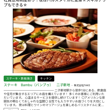
プもできる☆
ステーキ・鉄板焼き
キッチン
ステーキ Bambu（バンブゥ） 二子新地
株式会社TAKE
――――――――――――――――― 二子新地駅から徒歩1分にある、飲食店
や住宅が集合するエリアにお店を構えています！ 多くのお客様にご利用いた
だいています。 心温まるサービスを提供し続けています！ 〇アメリカンな雰
囲気の明るくておしゃれな空間〇 女性でも入りやすいお店づくりを大切にし
ています。 夜は料理とワインのマリアージュを楽しめるバリスタイルに変....