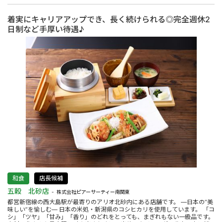
着実にキャリアアップでき、長く続けられる◎完全週休2
日制など手厚い待遇♪
和食
店長候補
五穀 北砂店
株式会社ピアーサーティー南関東
都営新宿線の西大島駅が最寄りのアリオ北砂内にある店舗です。 ―日本の“美
味しい”を愉しむ― 日本の米処・新潟県のコシヒカリを使用しています。 「コ
シ」「ツヤ」「甘み」「香り」のどれをとっても、まぎれもない一級品です。