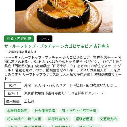
洋食・西洋料理
ホール
ザ・ルーフトップ・ブッチャー シカゴピザ＆ビア 吉祥寺店
EVER BREW株式会社
～～＋ザ・ルーフトップ・ブッチャー シカゴピザ＆ビア 吉祥寺店＋～～ 名
物は高さのある生地にあふれんばかりの具材で焼き上げた“シカゴピザ”と岩手
県産「門崎熟成肉」/高知県産「四万十ポーク」をその日の部位をステーキグ
リル！ 名物を味わいつつ、種類豊富なベルギー、アメリカ直輸入ビールを楽
しめます★ ルーフトップのテラス席は大人気で予約必須！ 解放感抜群でデー
ト....
月給 26万円～29万円スタート ※経験・能力考慮いたしま....
給与
東京都武蔵野市吉祥寺南町1-5-3吉祥寺ピアット 7F
勤務地
正社員
雇用形態
未経験者歓迎
社会保険完備
寮・社宅・住宅手当有
将来は独立・独立支援
研修制度有り
経験者優遇
交通費支給