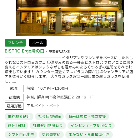
フレンチ
ホール
BISTRO Ergo溝の口
株式会社TAKE
――――――――――――――― イタリアンやフレンチをベースにしたおし
ゃれなビストロ＆カフェ 〇温かみのある一軒家ビストロ〇 フロアごとに顔を
変えるインテリアはシックながらも温かみのあるくつろぎの空間をそれぞれ
演出しています！ カウンター席近くではガラスの筒が並ぶシャンデリアが店
内を柔らかく照らします。 大きなガラス窓は一部印象の違うガラスを使用
し、....
時給 1,071円～1,300円
給与
神奈川県川崎市高津区溝口2-28-16 1F
勤務地
アルバイト・パート
雇用形態
未経験者歓迎
社会保険完備
将来は独立・独立支援
週休2日制
社員登用制度有り
インセンティブ制度有り
シフト自己申告
交通費支給
まかない・食事補助付き