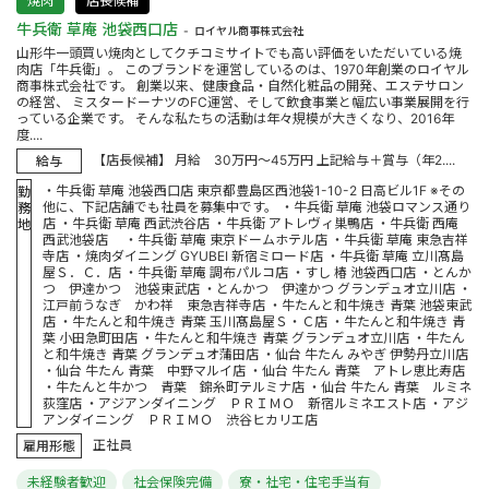
焼肉
店長候補
牛兵衛 草庵 池袋西口店
ロイヤル商事株式会社
山形牛一頭買い焼肉としてクチコミサイトでも高い評価をいただいている焼
肉店「牛兵衛」。 このブランドを運営しているのは、1970年創業のロイヤル
商事株式会社です。 創業以来、健康食品・自然化粧品の開発、エステサロン
の経営、 ミスタードーナツのFC運営、そして飲食事業と幅広い事業展開を行
っている企業です。 そんな私たちの活動は年々規模が大きくなり、2016年
度....
【店長候補】 月給 30万円～45万円 上記給与＋賞与（年2....
給与
・牛兵衛 草庵 池袋西口店 東京都豊島区西池袋1-10-2 日高ビル1F ※その
勤
他に、下記店舗でも社員を募集中です。 ・牛兵衛 草庵 池袋ロマンス通り
務
店 ・牛兵衛 草庵 西武渋谷店 ・牛兵衛 アトレヴィ巣鴨店 ・牛兵衛 西庵
地
西武池袋店 ・牛兵衛 草庵 東京ドームホテル店 ・牛兵衛 草庵 東急吉祥
寺店 ・焼肉ダイニング GYUBEI 新宿ミロード店 ・牛兵衛 草庵 立川髙島
屋Ｓ．Ｃ．店 ・牛兵衛 草庵 調布パルコ店 ・すし 椿 池袋西口店 ・とんか
つ 伊達かつ 池袋東武店 ・とんかつ 伊達かつ グランデュオ立川店 ・
江戸前うなぎ かわ祥 東急吉祥寺店 ・牛たんと和牛焼き 青葉 池袋東武
店 ・牛たんと和牛焼き 青葉 玉川髙島屋Ｓ・Ｃ店 ・牛たんと和牛焼き 青
葉 小田急町田店 ・牛たんと和牛焼き 青葉 グランデュオ立川店 ・牛たん
と和牛焼き 青葉 グランデュオ蒲田店 ・仙台 牛たん みやぎ 伊勢丹立川店
・仙台 牛たん 青葉 中野マルイ店 ・仙台 牛たん 青葉 アトレ恵比寿店
・牛たんと牛かつ 青葉 錦糸町テルミナ店 ・仙台 牛たん 青葉 ルミネ
荻窪店 ・アジアンダイニング ＰＲＩＭＯ 新宿ルミネエスト店 ・アジ
アンダイニング ＰＲＩＭＯ 渋谷ヒカリエ店
正社員
雇用形態
未経験者歓迎
社会保険完備
寮・社宅・住宅手当有