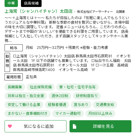
中華
店長候補
上海常（シャンハイチャン）太田店
株式会社ピアーサーティー 北関東
～～＋上海常とは＋～～ 私たちが目指したのは『気軽に楽しんでもらうとい
うカジュアルな中華料理』 新鮮な季節の食材を贅沢に使いながら、本場中国
の味を大切に調理しています。 定番メニューはもちろん、こだわりの点心、
デザートまで中国の“おいしい”を堪能できる料理をご用意しています。 店長
候補として入社していただき、まず店舗スタッフとしてキッチンやホール業
務....
月給 25万円～32万円 ＋残業代 ※経験・能力考慮
給与
□上海常（シャンハイチャン）太田店 群馬県太田市石原町81 イオンモ
勤
ール太田 1F 以下の店舗でも募集しています。 □仙台牛たん福助 太田
務
店 群馬県太田市石原町81 イオンモール太田 1F □一汁五穀 高崎店
地
群馬県高崎市棟高町1400 イオンモール高崎 1F
正社員
雇用形態
長期募集
社会保険完備
寮・社宅・住宅手当有
将来は独立・独立支援
週休2日制
研修制度有り
安定して働ける企業
経験者優遇
賞与あり
交通費支給
まかない・食事補助付き
マイカー通勤可
月8日以上休み
気になるに追加
詳細を見る