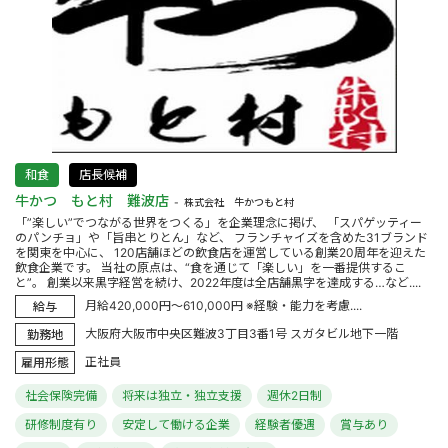
和食
店長候補
牛かつ もと村 難波店
株式会社 牛かつもと村
「”楽しい”でつながる世界をつくる」を企業理念に掲げ、 「スパゲッティー
のパンチョ」や「旨串とりとん」など、 フランチャイズを含めた31ブランド
を関東を中心に、 120店舗ほどの飲食店を運営している創業20周年を迎えた
飲食企業です。 当社の原点は、“食を通じて「楽しい」を一番提供するこ
と”。 創業以来黒字経営を続け、2022年度は全店舗黒字を達成する…など....
月給420,000円～610,000円 ※経験・能力を考慮....
給与
大阪府大阪市中央区難波3丁目3番1号 スガタビル地下一階
勤務地
正社員
雇用形態
社会保険完備
将来は独立・独立支援
週休2日制
研修制度有り
安定して働ける企業
経験者優遇
賞与あり