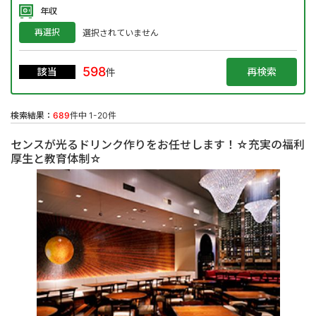
年収
再選択
選択されていません
598
該当
件
検索結果：
689
件中 1-20件
センスが光るドリンク作りをお任せします！☆充実の福利
厚生と教育体制☆