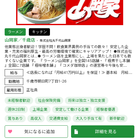
ラーメン
キッチン
山岡家／千歳店
株式会社丸千代山岡家
他業態出身者歓迎！学歴不問！飲食業界異例の手当ての数々！ 安定した企
業・充実の福利厚生・最高の労働環境で確実にキャリアアップ！ ●株式会社
丸千代山岡家とは…● ラーメン店を主業態にし、上場を果たした日本でも数
すくない企業です。 『 ラーメン山岡家 』を全国145店舗・『 極煮干し本舗
』全国に7店舗 『 極味噌本舗 』『 コメダ珈琲店 』の運営等々今後も安....
≪店長になれば「月給41万円以上」を保証！≫ 基本給 月給....
給与
千歳市朝日町7丁目1-26
勤務地
正社員
雇用形態
未経験者歓迎
社会保険完備
将来は独立・独立支援
週休2日制
上場企業
安定して働ける企業
経験者優遇
賞与あり
高収入
交通費支給
大入り手当て有
新卒歓迎
気になるに追加
詳細を見る