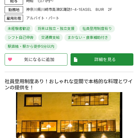
時給 1,071円～
給与
神奈川県川崎市高津区諏訪1-4-1EASEL BUIR 2F
勤務地
アルバイト・パート
雇用形態
未経験者歓迎
将来は独立・独立支援
社員登用制度有り
シフト自己申告
交通費支給
まかない・食事補助付き
駅直結・駅から徒歩5分以内
気になるに追加
詳細を見る
社員登用制度あり！おしゃれな空間で本格的な料理とワイ
ンの提供を！