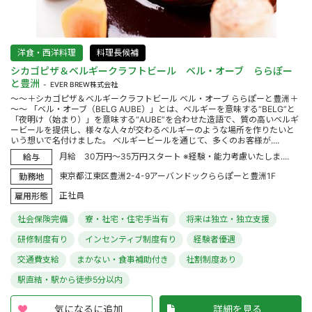
洋食・西洋料理
料理長候補
シカゴピザ＆ベルギークラフトビール ベル・オーブ ららぽー
と豊洲
EVER BREW株式会社
～～＋シカゴピザ＆ベルギークラフトビール ベル・オーブ ららぽーと豊洲＋
～～ 「ベル・オーブ（BELG AUBE）」とは、ベルギーを意味する“BELG”と
「夜明け（始まり）」を意味する“AUBE”を合わせた造語で、質の高いベルギ
ービールを提供し、様々な人々が交わるベルギーのような場所を作りたいと
いう想いで名付けました。 ベルギービールを通じて、多くのお客様が....
月給 30万円～35万円スタート ※経験・能力考慮いたしま....
給与
東京都江東区豊洲2-4-9アーバンドックららぽーと豊洲1F
勤務地
正社員
雇用形態
社会保険完備
寮・社宅・住宅手当有
将来は独立・独立支援
研修制度有り
インセンティブ制度有り
経験者優遇
交通費支給
まかない・食事補助付き
社割制度あり
駅直結・駅から徒歩5分以内
気になるに追加
詳細を見る