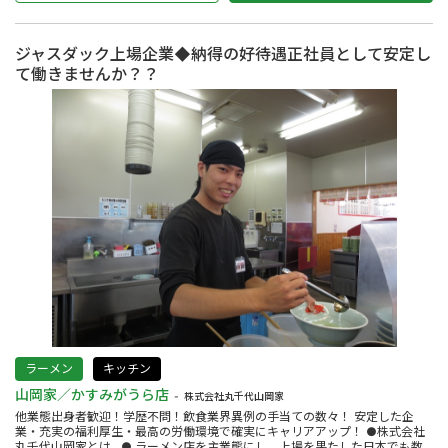
ジャスダック上場企業◆納得の好待遇正社員として安定し
て働きませんか？？
ラーメン
キッチン
山岡家／かすみがうら店
株式会社丸千代山岡家
他業態出身者歓迎！学歴不問！飲食業界異例の手当ての数々！ 安定した企
業・充実の福利厚生・最高の労働環境で確実にキャリアアップ！ ●株式会社
丸千代山岡家とは…● ラーメン店を主業態にし、上場を果たした日本でも数