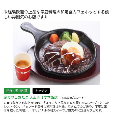
未経験歓迎◇上品な家庭料理の和定食カフェホッとする優
しい雰囲気のお店です♪
洋食・西洋料理
キッチン
家カフェおたま 天王寺ミオ本館店
株式会社ポムフード
○●○家カフェおたま○●○ 「ほっこり上品な家庭料理」をコンセプトとした
レストラン。 ポムフード自慢の卵料理は勿論、炊き立てのご飯や、丁寧に出
汁を取った味噌汁、 オリジナルの和スイーツが魅力の和定食カフェです。