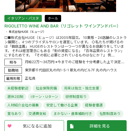
イタリアン・パスタ
ホール
RIGOLETTO WINE AND BAR（リゴレット ワインアンドバー）
株式会社HUGE（ヒュージ）
□■株式会社HUGE（ヒュージ）は2005年設立。 10業態・24店舗のレストラ
ン展開と、4つのブライダルサロンを運営しています。 ◇私たちが掲げるの
は「個店主義」 HUGEのレストランは一つ一つが異なるお店創りをしていま
す。 それは経営理念にもある「街の資産になる」「百年品質のレストラン」
にするためです。 『その街に必要とされているものはなにか？』 例....
月給22万～36万円 ※今までのご経験を十分考慮した上で決定....
給与
東京都千代田区丸の内1-5-1 新丸の内ビル7F 丸の内ハウス
勤務地
正社員
雇用形態
未経験者歓迎
社会保険完備
将来は独立・独立支援
週休2日制
Iターン・Uターン
研修制度有り
人材紹介会社の募集
安定して働ける企業
経験者優遇
賞与あり
交通費支給
まかない・食事補助付き
社割制度あり
気になるに追加
詳細を見る