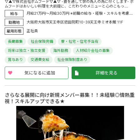
▽▲▽株式会社ポムフード▽▲▽ -食を通して世の為人の為に尽くします- ポ
ムフードはおいしい料理を大前提に、こだわりのメニューと心のこもっ....
月給21万円～月給30万円 ※前職の給与・経験・スキルを考慮....
給与
大阪府大阪市天王寺区悲田院町10-39天王寺ミオ本館 11F
勤務地
正社員
雇用形態
長期募集
社会保険完備
寮・社宅・住宅手当有
将来は独立・独立支援
海外勤務
人材紹介会社の募集
賞与あり
交通費支給
社会保険制度あり
気になるに追加
詳細を見る
さらなる展開に向け新規メンバー募集！！未経験◎情熱重
視！スキルアップできる★