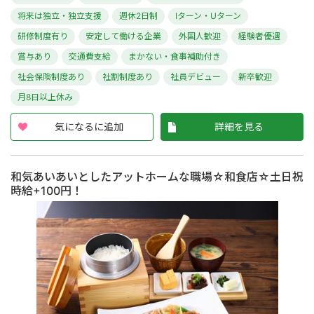
将来は独立・独立支援
週休2日制
Iターン・Uターン
研修制度有り
安定して働ける企業
外国人歓迎
経験者優遇
賞与あり
交通費支給
まかない・食事補助付き
社会保険制度あり
社割制度あり
社員デビュー
新卒歓迎
月8日以上休み
気になるに追加
詳細を見る
和気あいあいとしたアットホームな職場☆和食店☆土日祝
時給+100円！