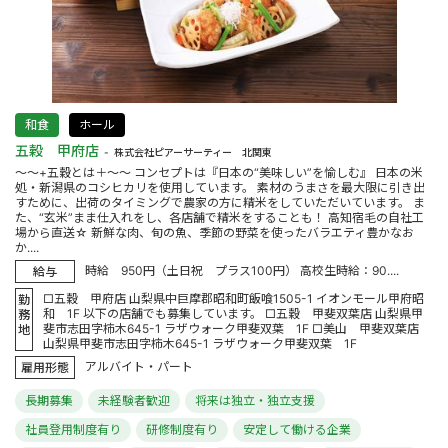
和食
ホール
五穀 甲府店
株式会社ピアーサーティー 北関東
～～+五穀とは＋～～ コンセプトは『日本の“美味しい”を愉しむ』 日本の米
処・新潟県のコシヒカリを使用しています。 素材のうまさを最大限に引き出
すために、出荷のタイミングで農家の方に精米をしていただいています。 ま
た、“玄米”まま仕入れをし、各店舗で精米をすることも！ 高知宿毛の自社工
場から直送☆ 新鮮な肉、旬の魚、季節の野菜を使ったバラエティ豊かなお
か....
時給 950円（土日祝 プラス100円） 高校生時給：90....
給与
□五穀 甲府店 山梨県中巨摩郡昭和町飯喰1505-1 イオンモール甲府昭
勤
和 1F 以下の店舗でも募集しています。 □五穀 甲斐双葉店 山梨県甲
務
斐市志田字柿木645-1 ラザウォーク甲斐双葉 1F □美山 甲斐双葉店
地
山梨県甲斐市志田字柿木645-1 ラザウォーク甲斐双葉 1F
アルバイト・パート
雇用形態
長期募集
未経験者歓迎
将来は独立・独立支援
社員登用制度有り
研修制度有り
安定して働ける企業