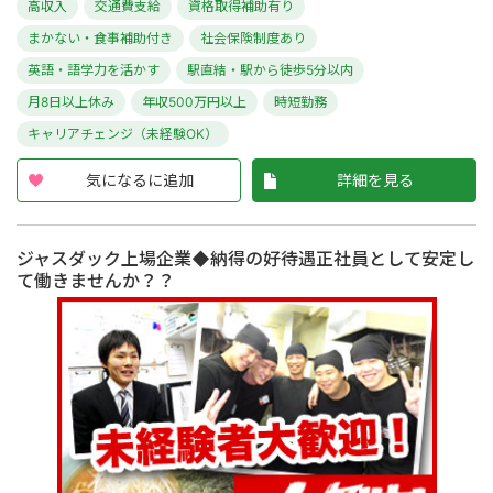
高収入
交通費支給
資格取得補助有り
まかない・食事補助付き
社会保険制度あり
英語・語学力を活かす
駅直結・駅から徒歩5分以内
月8日以上休み
年収500万円以上
時短勤務
キャリアチェンジ（未経験OK）
気になるに追加
詳細を見る
ジャスダック上場企業◆納得の好待遇正社員として安定し
て働きませんか？？