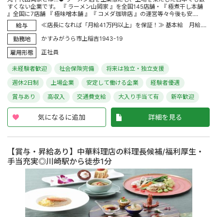
すくない企業です。 『 ラーメン山岡家 』を全国145店舗・『 極煮干し本舗
』全国に7店舗 『 極味噌本舗 』『 コメダ珈琲店 』の運営等々今後も安....
≪店長になれば「月給41万円以上」を保証！≫ 基本給 月給....
給与
かすみがうら市上稲吉1943-19
勤務地
正社員
雇用形態
未経験者歓迎
社会保険完備
将来は独立・独立支援
週休2日制
上場企業
安定して働ける企業
経験者優遇
賞与あり
高収入
交通費支給
大入り手当て有
新卒歓迎
気になるに追加
詳細を見る
【賞与・昇給あり】中華料理店の料理長候補/福利厚生・
手当充実◎川崎駅から徒歩1分