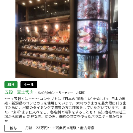
和食
ホール
五穀 富士宮店
株式会社ピアーサーティー 北関東
～～+五穀とは＋～～ コンセプトは『日本の“美味しい”を愉しむ』 日本の米
処・新潟県のコシヒカリを使用しています。 素材のうまさを最大限に引き出
すために、出荷のタイミングで農家の方に精米をしていただいています。 ま
た、“玄米”まま仕入れをし、各店舗で精米をすることも！ 高知宿毛の自社工
場から直送☆ 新鮮な肉、旬の魚、季節の野菜を使ったバラエティ豊かなお
か....
月給 23万円～ ＋残業代 ※経験・能力考慮
給与