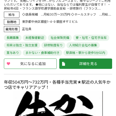
ランです。 気軽にワインを1杯…からフルコースまで、様々なシーンでご利用
いただいております。 ●他にはない、当社ならでは福利厚生が自慢です！ ・
昇給年4回 ・フランス語学校通学援助金支給 ・研修旅行（フランス....
◇店長候補 …月給30万～35万円 ◇ホールスタッフ …月給....
給与
東京都中央区銀座1-4-9 銀座オザミビル
勤務地
正社員
雇用形態
長期募集
未経験者歓迎
社会保険完備
寮・社宅・住宅手当有
将来は独立・独立支援
研修制度有り
人材紹介会社の募集
賞与あり
まかない・食事補助付き
駅直結・駅から徒歩5分以内
気になるに追加
詳細を見る
年収504万円～732万円・各種手当充実★駅近の人気牛か
つ店でキャリアアップ！