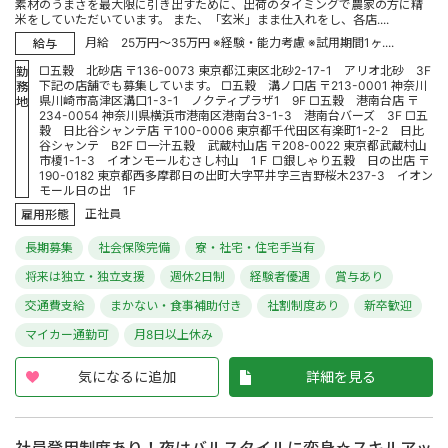
素材のうまさを最大限に引き出すために、出荷のタイミングで農家の方に精
米をしていただいています。 また、「玄米」まま仕入れをし、各店....
月給 25万円～35万円 ※経験・能力考慮 ※試用期間1ヶ....
給与
□五穀 北砂店 〒136-0073 東京都江東区北砂2-17-1 アリオ北砂 3F
勤
下記の店舗でも募集しています。 □五穀 溝ノ口店 〒213-0001 神奈川
務
県川崎市高津区溝口1-3-1 ノクティプラザ1 9F □五穀 港南台店 〒
地
234-0054 神奈川県横浜市港南区港南台3-1-3 港南台バーズ 3F □五
穀 日比谷シャンテ店 〒100-0006 東京都千代田区有楽町1-2-2 日比
谷シャンテ B2F □一汁五穀 武蔵村山店 〒208-0022 東京都武蔵村山
市榎1-1-3 イオンモールむさし村山 1Ｆ □銀しゃり五穀 日の出店 〒
190-0182 東京都西多摩郡日の出町大字平井字三吉野桜木237-3 イオン
モール日の出 1F
正社員
雇用形態
長期募集
社会保険完備
寮・社宅・住宅手当有
将来は独立・独立支援
週休2日制
経験者優遇
賞与あり
交通費支給
まかない・食事補助付き
社割制度あり
新卒歓迎
マイカー通勤可
月8日以上休み
気になるに追加
詳細を見る
社員登用制度あり！夜はバルスタイルに変身☆スキルアッ