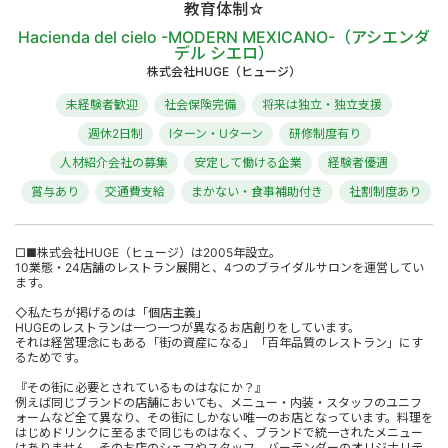
教育体制☆
Hacienda del cielo -MODERN MEXICANO-（アシエンダ
デル シエロ）
株式会社HUGE（ヒュージ）
未経験者歓迎
社会保険完備
将来は独立・独立支援
週休2日制
Iターン・Uターン
研修制度有り
人材紹介会社の募集
安定して働ける企業
経験者優遇
賞与あり
交通費支給
まかない・食事補助付き
社割制度あり
□■株式会社HUGE（ヒュージ）は2005年設立。
10業態・24店舗のレストラン展開と、4つのブライダルサロンを運営してい
ます。
◇私たちが掲げるのは「個店主義」
HUGEのレストランは一つ一つが異なるお店創りをしています。
それは経営理念にもある「街の資産になる」「百年品質のレストラン」にす
るためです。
『その街に必要とされているものはなにか？』
例えば同じブランドの店舗においても、メニュー・内装・スタッフのユニフ
ォームなど全て異なり、その街にしかない唯一のお店となっています。料理を
はじめドリンクに至るまで同じものはなく、ブランドで統一されたメニュー
はありません。そのお店のシェフやスタッフ、バーテンダーのオリジナリテ