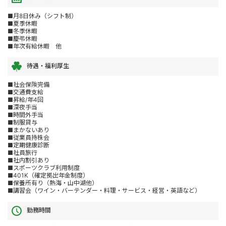
■月8日休み（シフト制）
■夏季休暇
■冬季休暇
■慶弔休暇
■年次有給休暇 他
待遇・福利厚生
■社会保険完備
■交通費支給
■昇給/年4回
■深夜手当
■時間外手当
■制服貸与
■まかないあり
■従業員持株会
■定期健康診断
■社員旅行
■社内割引あり
■スポーツクラブ利用制度
■401K（確定拠出年金制度）
■保養所有り（熱海・山中湖他）
■講習会（ワイン・バーテンダー・料理・サービス・経営・英語など）
勤務時間