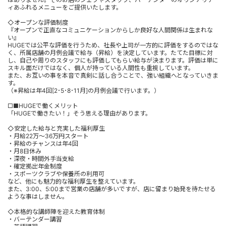
ィあふれるメニューをご提供いたします。
◇オープンな評価制度
『オープンで正直なコミュニケーションからしか良好な人間関係は生まれな
い』
HUGEでは公平な評価を行うため、社長や上司が一方的に評価をするのではな
く、所属店舗の月例会議で給与（昇給）を決定しています。たてた目標に対
し、自己や周りのスタッフにも評価してもらい給与が決まります。評価は単に
スキル面だけではなく、個人が持っている人間性も重視しています。
また、お互いの事を本音で真剣に話し合うことで、強い組織へとなっていきま
す。
（※昇給は年4回[2･5･8･11月]の月例会議で行います。）
□■HUGEで働くメリット
「HUGEで働きたい！」そう思える理由があります。
◇安定した給与と充実した福利厚生
・月給22万～36万円スタート
・昇給のチャンスは年4回
・月8日休み
・深夜・時間外手当支給
・確定拠出年金制度
・スポーツクラブや保養所の利用可
など、他にも魅力的な福利厚生を整えています。
また、3:00、5:00まで営業の店舗が多いですが、店に留まり始発を待たせる
ような事はしません。
◇本格的な講師陣を迎えた教育体制
・バーテンダー講習