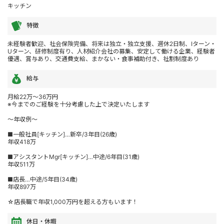
キッチン
特徴
未経験者歓迎、社会保険完備、将来は独立・独立支援、週休2日制、Iターン・
Uターン、研修制度有り、人材紹介会社の募集、安定して働ける企業、経験者
優遇、賞与あり、交通費支給、まかない・食事補助付き、社割制度あり
給与
月給22万～36万円
※今までのご経験を十分考慮した上で決定いたします
～年収例～
■一般社員[キッチン]…新卒/3年目(26歳)
年収418万
■アシスタントMgr[キッチン]…中途/6年目(31歳)
年収511万
■店長…中途/5年目(34歳)
年収897万
☆店長職で年収1,000万円を超える方もいます！
休日・休暇