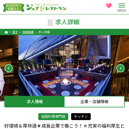
MENU
求人詳細
探す
検索結果
求人詳細
求人情報
企業・店舗情報
各国料理専門店
キッチン
好環境＆厚待遇★成長企業で働こう！☆充実の福利厚生と