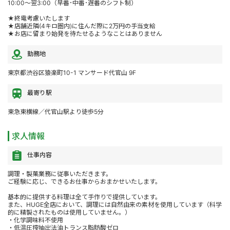
10:00～翌3:00（早番･中番･遅番のシフト制）
★終電考慮いたします
★店舗近隣(4キロ圏内)に住んだ際に2万円の手当支給
★お店に留まり始発を待たせるようなことはありません
勤務地
東京都渋谷区猿楽町10-1 マンサード代官山 9F
最寄り駅
東急東横線／代官山駅より徒歩5分
求人情報
仕事内容
調理・製菓業務に従事いただきます。
ご経験に応じ、できるお仕事からおまかせいたします。
基本的に提供する料理は全て手作りで提供しています。
また、HUGE全店において、調理には自然由来の素材を使用しています（科学
的に精製されたものは使用していません。）
・化学調味料不使用
・低温圧搾抽出法油トランス脂肪酸ゼロ