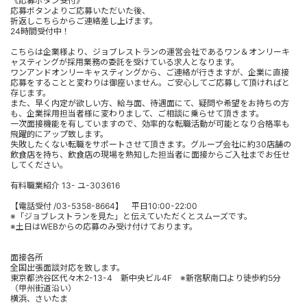
《応募ボタン受付》
応募ボタンよりご応募いただいた後、
折返しこちらからご連絡差し上げます。
24時間受付中！
こちらは企業様より、ジョブレストランの運営会社であるワン＆オンリーキ
ャスティングが採用業務の委託を受けている求人となります。
ワンアンドオンリーキャスティングから、ご連絡が行きますが、企業に直接
応募をすることと変わりは御座いません。ご安心してご応募して頂ければと
存じます。
また、早く内定が欲しい方、給与面、待遇面にて、疑問や希望をお持ちの方
も、企業採用担当者様に変わりまして、ご相談に乗らせて頂きます。
一次面接機能を有していますので、効率的な転職活動が可能となり合格率も
飛躍的にアップ致します。
失敗したくない転職をサポートさせて頂きます。グループ会社に約30店舗の
飲食店を持ち、飲食店の現場を熟知した担当者に面接からご入社までお任せ
してください。
有料職業紹介 13- ユ-303616
【電話受付 /03-5358-8664】 平日10:00-22:00
※「ジョブレストランを見た」と伝えていただくとスムーズです。
※土日はWEBからの応募のみ受け付けております。
面接各所
全国出張面談対応を致します。
東京都渋谷区代々木2-13-4 新中央ビル4F ※新宿駅南口より徒歩約5分
（甲州街道沿い）
横浜、さいたま