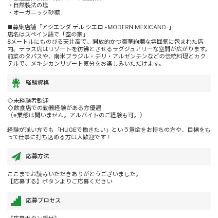
・自然製法の塩
・オーガニック砂糖
■募集店舗「アシエンダ デル シエロ -MODERN MEXICANO-」
店名はスペイン語で「空の家」
8メートルにものびる天井高で、開放的かつ豪華絢爛な雰囲気に包まれた店
内。テラス席はリゾートを彷彿とさせるラグジュアリーな空間が広がります。
前菜のタパスや、南米ブラジル・チリ・アルゼンチンなどの伝統料理とカク
テルで、メキシカンリゾート気分をお楽しみいただけます。
経験資格
◇未経験者歓迎
◇飲食店での勤務経験がある方優遇
（※業態は問いません。アルバイトのご経験も可。）
経験が浅い方でも「HUGEで働きたい」という意欲をお持ちの方や、目標をも
って仕事に打ち込める方は大歓迎です！
応募方法
ここまでお読みいただきありがとうございました。
【応募する】ボタンよりご応募ください
応募プロセス