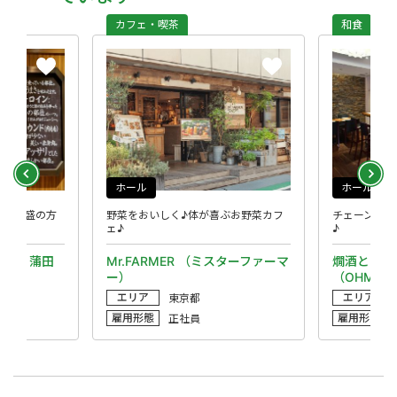
カフェ・喫茶
和食
ホール
ホール
精神旺盛の方
野菜をおいしく♪体が喜ぶお野菜カフ
チェーン店に
ェ♪
♪
霧峰 蒲田
Mr.FARMER （ミスターファーマ
燗酒と日本
ー）
（OHMI）
エリア
エリア
東京都
雇用形態
雇用形態
正社員