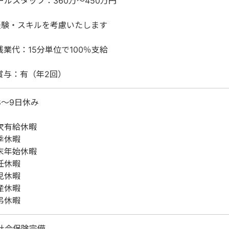
ールスタッフ：360万～450万円
経験・スキルを考慮いたします
残業代：15分単位で100％支給
賞与：有（年2回）
8～9日休み
次有給休暇
季休暇
末年始休暇
任休暇
児休暇
産休暇
弔休暇
社会保険完備