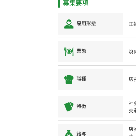
募集要項
雇用形態
正
業態
焼
職種
店
社
特徴
交
店
給与