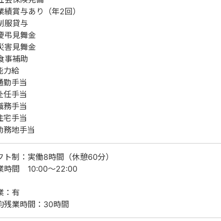
業績賞与あり（年2回）
制服貸与
慶弔見舞金
災害見舞金
食事補助
能力給
通勤手当
赴任手当
職務手当
住宅手当
勤務地手当
フト制：実働8時間（休憩60分）
時間 10:00～22:00
業：有
均残業時間：30時間