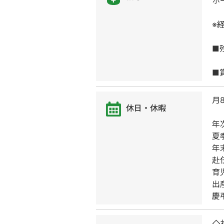
ホ
※
■
■
月
休日・休暇
年
夏
年
赴
育
出
慶
◇