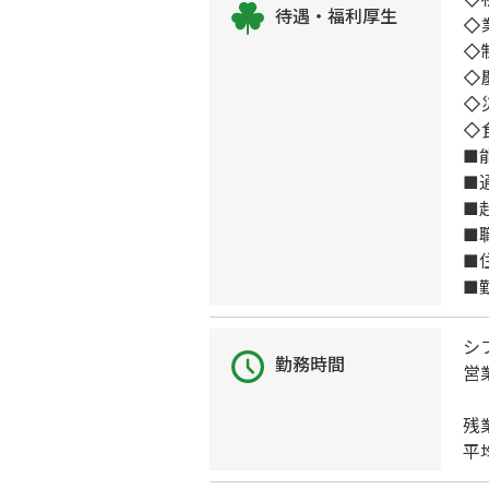
待遇・福利厚生
◇
◇
◇
◇
◇
■
■
■
■
■
■
シ
勤務時間
営業
残
平