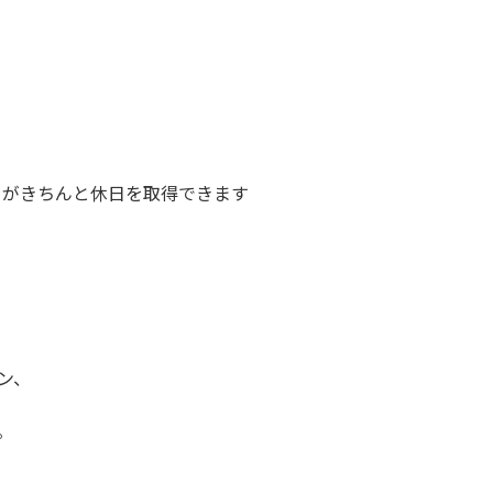
フがきちんと休日を取得できます
ン、
。