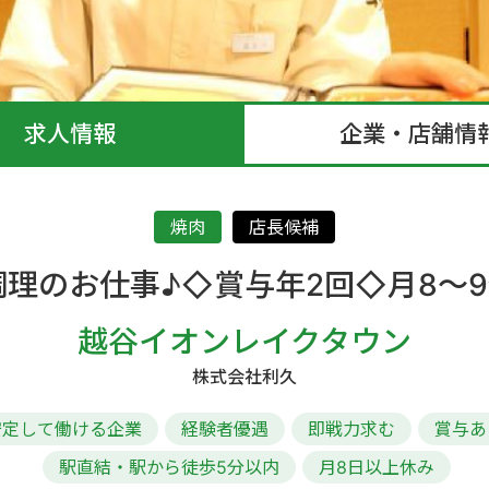
求人情報
企業・店舗情
焼肉
店長候補
理のお仕事♪◇賞与年2回◇月8～9
越谷イオンレイクタウン
株式会社利久
安定して働ける企業
経験者優遇
即戦力求む
賞与あ
駅直結・駅から徒歩5分以内
月8日以上休み