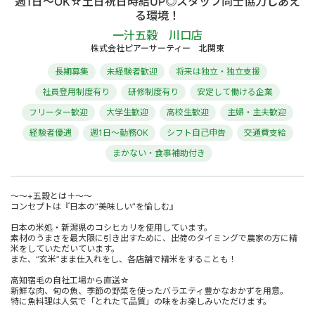
週1日～OK☆土日祝日時給UP◎スタッフ同士協力しあえ
る環境！
一汁五穀 川口店
株式会社ピアーサーティー 北関東
長期募集
未経験者歓迎
将来は独立・独立支援
社員登用制度有り
研修制度有り
安定して働ける企業
フリーター歓迎
大学生歓迎
高校生歓迎
主婦・主夫歓迎
経験者優遇
週1日～勤務OK
シフト自己申告
交通費支給
まかない・食事補助付き
～～+五穀とは＋～～
コンセプトは『日本の“美味しい”を愉しむ』
日本の米処・新潟県のコシヒカリを使用しています。
素材のうまさを最大限に引き出すために、出荷のタイミングで農家の方に精
米をしていただいています。
また、“玄米”まま仕入れをし、各店舗で精米をすることも！
高知宿毛の自社工場から直送☆
新鮮な肉、旬の魚、季節の野菜を使ったバラエティ豊かなおかずを用意。
特に魚料理は人気で「とれたて品質」の味をお楽しみいただけます。