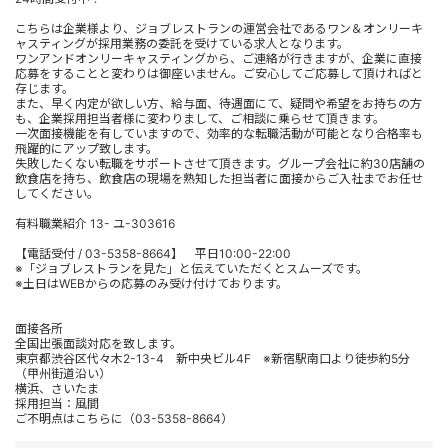
こちらは企業様より、ジョブレストランの運営会社であるワン＆オンリーキ
ャスティングが採用業務の委託を受けている求人となります。
ワンアンドオンリーキャスティングから、ご連絡が行きますが、企業に直接
応募をすることと変わりは御座いません。ご安心してご応募して頂ければと
存じます。
また、早く内定が欲しい方、給与面、待遇面にて、疑問や希望をお持ちの方
も、企業採用担当者様に変わりまして、ご相談に乗らせて頂きます。
一次面接機能を有していますので、効率的な転職活動が可能となり合格率も
飛躍的にアップ致します。
失敗したくない転職をサポートさせて頂きます。グループ会社に約30店舗の
飲食店を持ち、飲食店の現場を熟知した担当者に面接からご入社までお任せ
してください。
有料職業紹介 13- ユ-303616
【電話受付 / 03-5358-8664】 平日10:00-22:00
※「ジョブレストランを見た」と伝えていただくとスムーズです。
※土日はWEBからの応募のみ受け付けております。
面接各所
全国出張面談対応を致します。
東京都渋谷区代々木2-13-4 新中央ビル4F ※新宿駅南口より徒歩約5分
（甲州街道沿い）
横浜、さいたま
採用担当：風間
ご不明点はこちらに（03-5358-8664）