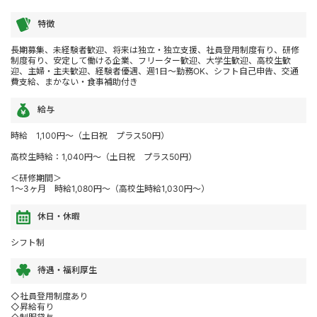
特徴
長期募集、未経験者歓迎、将来は独立・独立支援、社員登用制度有り、研修
制度有り、安定して働ける企業、フリーター歓迎、大学生歓迎、高校生歓
迎、主婦・主夫歓迎、経験者優遇、週1日～勤務OK、シフト自己申告、交通
費支給、まかない・食事補助付き
給与
時給 1,100円～（土日祝 プラス50円）
高校生時給：1,040円～（土日祝 プラス50円）
＜研修期間＞
1～3ヶ月 時給1,080円～（高校生時給1,030円～）
休日・休暇
シフト制
待遇・福利厚生
◇社員登用制度あり
◇昇給有り