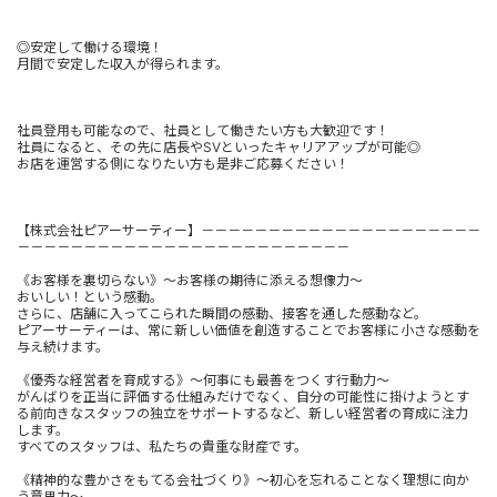
◎安定して働ける環境！
月間で安定した収入が得られます。
社員登用も可能なので、社員として働きたい方も大歓迎です！
社員になると、その先に店長やSVといったキャリアアップが可能◎
お店を運営する側になりたい方も是非ご応募ください！
【株式会社ピアーサーティー】－－－－－－－－－－－－－－－－－－－－－
－－－－－－－－－－－－－－－－－－－－－－－－－
《お客様を裏切らない》～お客様の期待に添える想像力～
おいしい！という感動。
さらに、店舗に入ってこられた瞬間の感動、接客を通した感動など。
ピアーサーティーは、常に新しい価値を創造することでお客様に小さな感動を
与え続けます。
《優秀な経営者を育成する》～何事にも最善をつくす行動力～
がんばりを正当に評価する仕組みだけでなく、自分の可能性に掛けようとす
る前向きなスタッフの独立をサポートするなど、新しい経営者の育成に注力
します。
すべてのスタッフは、私たちの貴重な財産です。
《精神的な豊かさをもてる会社づくり》～初心を忘れることなく理想に向か
う意思力～