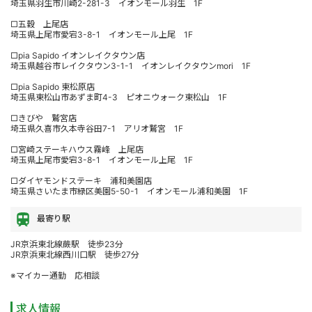
埼玉県羽生市川崎2-281-3 イオンモール羽生 1F
□五穀 上尾店
埼玉県上尾市愛宕3-8-1 イオンモール上尾 1F
□pia Sapido イオンレイクタウン店
埼玉県越谷市レイクタウン3-1-1 イオンレイクタウンmori 1F
□pia Sapido 東松原店
埼玉県東松山市あずま町4-3 ピオニウォーク東松山 1F
□きびや 鷲宮店
埼玉県久喜市久本寺谷田7-1 アリオ鷲宮 1F
□宮崎ステーキハウス霧峰 上尾店
埼玉県上尾市愛宕3-8-1 イオンモール上尾 1F
□ダイヤモンドステーキ 浦和美園店
埼玉県さいたま市緑区美園5-50-1 イオンモール浦和美園 1F
最寄り駅
JR京浜東北線蕨駅 徒歩23分
JR京浜東北線西川口駅 徒歩27分
※マイカー通勤 応相談
求人情報