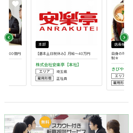
本部
店長候補
上1000億円
【基本土日祝休み】月給～40万円
自身の可能性
制☆
社】
株式会社安楽亭【本社】
きびや 鷲
エリア
埼玉県
エリア
雇用形態
正社員
雇用形態