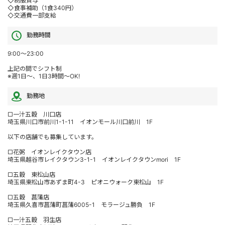
◇制服貸与
◇食事補助（1食340円）
◇交通費一部支給
勤務時間
9:00～23:00
上記の間でシフト制
※週1日～、1日3時間～OK!
勤務地
□一汁五穀 川口店
埼玉県川口市前川1-1-11 イオンモール川口前川 1F
以下の店舗でも募集しています。
□花粥 イオンレイクタウン店
埼玉県越谷市レイクタウン3-1-1 イオンレイクタウンmori 1F
□五穀 東松山店
埼玉県東松山市あずま町4-3 ピオニウォーク東松山 1F
□五穀 菖蒲店
埼玉県久喜市菖蒲町菖蒲6005-1 モラージュ勝負 1F
□一汁五穀 羽生店