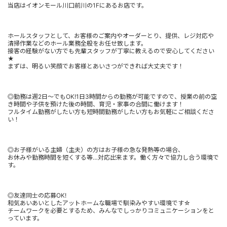
当店はイオンモール川口前川の1Fにあるお店です。
ホールスタッフとして、お客様のご案内やオーダーとり、提供、レジ対応や
清掃作業などのホール業務全般をお任せ致します。
接客の経験がない方でも先輩スタッフが丁寧に教えるので安心してください
★
まずは、明るい笑顔でお客様とあいさつができれば大丈夫です！
◎勤務は週2日～でもOK!1日3時間からの勤務が可能ですので、授業の前の空
き時間や子供を預けた後の時間、育児・家事の合間に働けます！
フルタイム勤務がしたい方も短時間勤務がしたい方もお気軽にご相談くださ
い！
◎お子様がいる主婦（主夫）の方はお子様の急な発熱等の場合、
お休みや勤務時間を短くする等…対応出来ます。働く方々で協力し合う環境で
す。
◎友達同士の応募OK!
和気あいあいとしたアットホームな職場で馴染みやすい環境です☆
チームワークを必要とするため、みんなでしっかりコミュニケーションをと
っています。