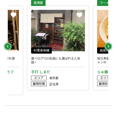
居酒屋
ラーメン
料理長候補
店長候補
ン珈琲を提
食べログ100名店にも選ばれる人気
独立希望者歓
店！
メンの
ピアーズカフ
手打 しまだ
らぁ麺はや
エリア
エリア
東京都
雇用形態
雇用形態
正社員