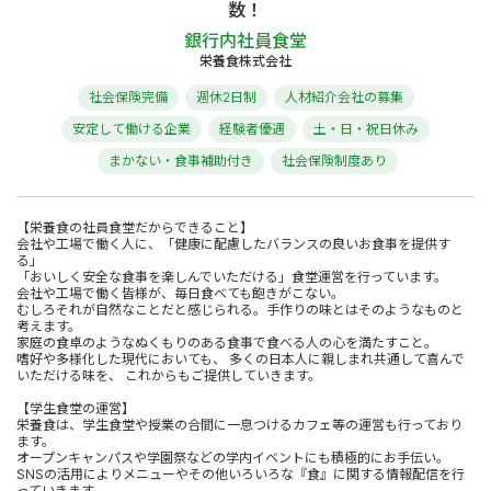
数！
銀行内社員食堂
栄養食株式会社
社会保険完備
週休2日制
人材紹介会社の募集
安定して働ける企業
経験者優遇
土・日・祝日休み
まかない・食事補助付き
社会保険制度あり
【栄養食の社員食堂だからできること】
会社や工場で働く人に、「健康に配慮したバランスの良いお食事を提供す
る」
「おいしく安全な食事を楽しんでいただける」食堂運営を行っています。
会社や工場で働く皆様が、毎日食べても飽きがこない。
むしろそれが自然なことだと感じられる。手作りの味とはそのようなものと
考えます。
家庭の食卓のようなぬくもりのある食事で食べる人の心を満たすこと。
嗜好や多様化した現代においても、 多くの日本人に親しまれ共通して喜んで
いただける味を、 これからもご提供していきます。
【学生食堂の運営】
栄養食は、学生食堂や授業の合間に一息つけるカフェ等の運営も行っており
ます。
オープンキャンパスや学園祭などの学内イベントにも積極的にお手伝い。
SNSの活用によりメニューやその他いろいろな『食』に関する情報配信を行
っていきます。