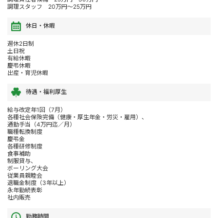
調理スタッフ 20万円～25万円
休日・休暇
週休2日制
土日祝
有給休暇
慶弔休暇
出産・育児休暇
待遇・福利厚生
給与改定年1回（7月）
各種社会保険完備（健康・厚生年金・労災・雇用）、
通勤手当（4万円迄／月）
職種転換制度
慶弔金
各種研修制度
食事補助
制服貸与、
ボーリング大会
従業員親睦会
退職金制度（3年以上）
永年勤続表彰
社内販売
勤務時間