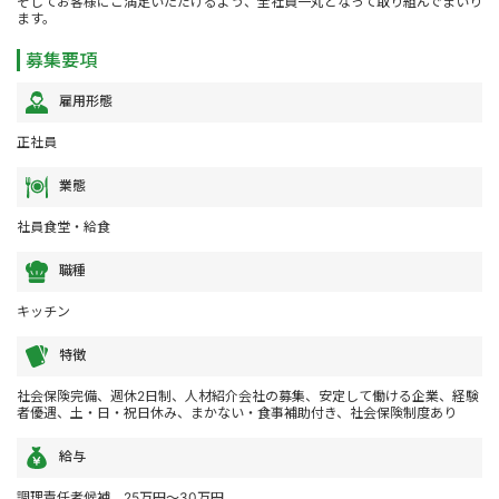
そしてお客様にご満足いただけるよう、全社員一丸となって取り組んでまいり
ます。
募集要項
雇用形態
正社員
業態
社員食堂・給食
職種
キッチン
特徴
社会保険完備、週休2日制、人材紹介会社の募集、安定して働ける企業、経験
者優遇、土・日・祝日休み、まかない・食事補助付き、社会保険制度あり
給与
調理責任者候補 25万円～30万円