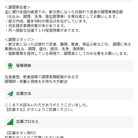
＜調理責任者＞
主に銀行支店内食堂での、献立表に沿った日替わり定食の調理業務全般
（仕込み、調理、洗浄、衛生管理等）を責任者としてお願いします。
・献立作成、基本材料の発注は本社がしています。
・月末請求事務作業が多少あります。
・月一度献立会議で１Ｈ程度残業があります。
＜調理スタッフ＞
・献立表に沿った日替わり定食、麺類、軽食、単品小鉢などの、 調理に係る
業務(仕込み、調理、盛付、提供、洗浄、清掃等)
・複数種類を提供している現場で、調理員としてのお仕事をお願いします。
経験資格
社員食堂、飲食店等で調理実務経験がある方
調理師・栄養士資格をお持ちの方歓迎
応募方法
ここまでお読みいただきありがとうございました。
【応募する】ボタンよりご応募ください。
応募プロセス
《応募ボタン受付》
応募ボタンよりご応募いただいた後、