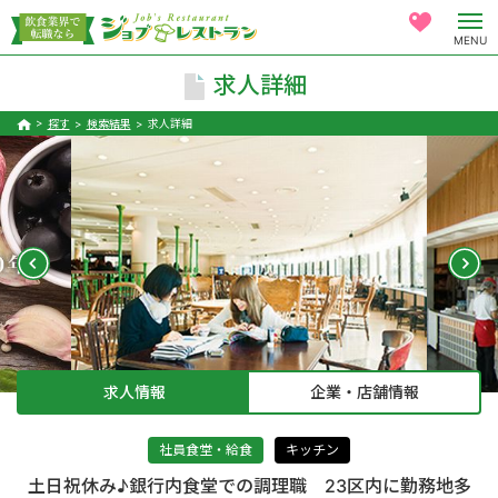
MENU
求人詳細
探す
検索結果
求人詳細
求人情報
企業・店舗情報
社員食堂・給食
キッチン
土日祝休み♪銀行内食堂での調理職 23区内に勤務地多