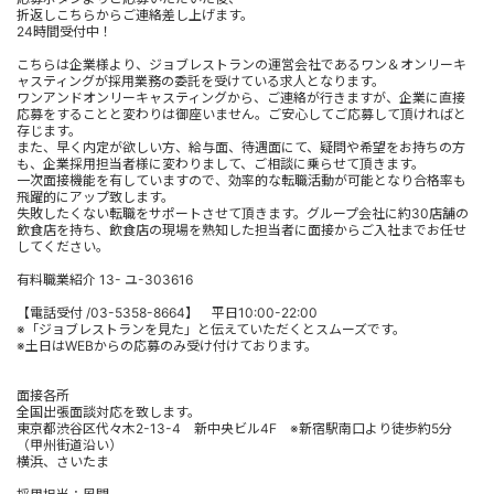
折返しこちらからご連絡差し上げます。
24時間受付中！
こちらは企業様より、ジョブレストランの運営会社であるワン＆オンリーキ
ャスティングが採用業務の委託を受けている求人となります。
ワンアンドオンリーキャスティングから、ご連絡が行きますが、企業に直接
応募をすることと変わりは御座いません。ご安心してご応募して頂ければと
存じます。
また、早く内定が欲しい方、給与面、待遇面にて、疑問や希望をお持ちの方
も、企業採用担当者様に変わりまして、ご相談に乗らせて頂きます。
一次面接機能を有していますので、効率的な転職活動が可能となり合格率も
飛躍的にアップ致します。
失敗したくない転職をサポートさせて頂きます。グループ会社に約30店舗の
飲食店を持ち、飲食店の現場を熟知した担当者に面接からご入社までお任せ
してください。
有料職業紹介 13- ユ-303616
【電話受付 /03-5358-8664】 平日10:00-22:00
※「ジョブレストランを見た」と伝えていただくとスムーズです。
※土日はWEBからの応募のみ受け付けております。
面接各所
全国出張面談対応を致します。
東京都渋谷区代々木2-13-4 新中央ビル4F ※新宿駅南口より徒歩約5分
（甲州街道沿い）
横浜、さいたま