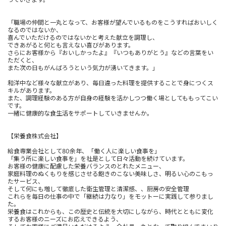
「職場の仲間と一丸となって、お客様が望んでいるものをこうすればおいしく
なるのではないか、
喜んでいただけるのではないかと考えた献立を調理し、
できあがると何とも言えない喜びがあります。
さらにお客様から『おいしかったよ』『いつもありがとう』などの言葉をい
ただくと、
また次の日もがんばろうという気力が湧いてきます。」
和洋中など様々な献立があり、毎日違った料理を提供することで身につくス
キルがあります。
また、調理経験のある方が自身の経験を活かしつつ働く場としてももってこい
です。
一緒に健康的な食生活をサポートしていきませんか。
【栄養食株式会社】
給食専業会社として80余年、「働く人に楽しい食事を」
「集う所に楽しい食事を」を社是として日々活動を続けています。
お客様の健康に配慮した栄養バランスのとれたメニュー、
家庭料理のぬくもりを感じさせる飽きのこない美味しさ、明るい心のこもっ
たサービス、
そして何にも増して徹底した衛生管理と清潔感、、厨房の安全管理
これらを毎日の仕事の中で「継続は力なり」をモットーに実践して参りまし
た。
栄養食はこれからも、この歴史と伝統を大切にしながら、時代とともに変化
するお客様のニーズにお応えできるよう、