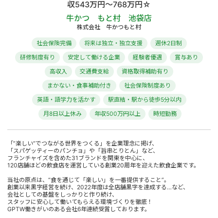
収543万円～768万円☆
牛かつ もと村 池袋店
株式会社 牛かつもと村
社会保険完備
将来は独立・独立支援
週休2日制
研修制度有り
安定して働ける企業
経験者優遇
賞与あり
高収入
交通費支給
資格取得補助有り
まかない・食事補助付き
社会保険制度あり
英語・語学力を活かす
駅直結・駅から徒歩5分以内
月8日以上休み
年収500万円以上
時短勤務
「”楽しい”でつながる世界をつくる」を企業理念に掲げ、
「スパゲッティーのパンチョ」や「旨串とりとん」など、
フランチャイズを含めた31ブランドを関東を中心に、
120店舗ほどの飲食店を運営している創業20周年を迎えた飲食企業です。
当社の原点は、“食を通じて「楽しい」を一番提供すること”。
創業以来黒字経営を続け、2022年度は全店舗黒字を達成する…など、
会社としての基盤をしっかりと作り続け、
スタッフに安心して働いてもらえる環境づくりを徹底！
GPTW働きがいのある会社6年連続受賞しております。