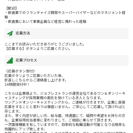
【歓迎】
・飲食業でのフランチャイズ開発やスーパーバイザーなどのマネジメント経
験
・飲食業において事業企画など経営に携わった経験
応募方法
ここまでお読みいただきありがとうございました。
【応募する】ボタンよりご応募ください。
応募プロセス
《応募ボタン受付》
応募ボタンよりご応募いただいた後、
折返しこちらからご連絡差し上げます。
24時間受付中！
こちらは企業様より、ジョブレストランの運営会社であるワン＆オンリーキ
ャスティングが採用業務の委託を受けている求人となります。
ワンアンドオンリーキャスティングから、ご連絡が行きますが、企業に直接
応募をすることと変わりは御座いません。ご安心してご応募して頂ければと
存じます。
また、早く内定が欲しい方、給与面、待遇面にて、疑問や希望をお持ちの方
も、企業採用担当者様に変わりまして、ご相談に乗らせて頂きます。
一次面接機能を有していますので、効率的な転職活動が可能となり合格率も
飛躍的にアップ致します。