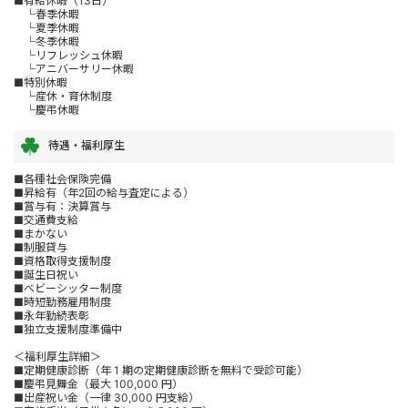
■有給休暇（13日）
└春季休暇
└夏季休暇
└冬季休暇
└リフレッシュ休暇
└アニバーサリー休暇
■特別休暇
└産休・育休制度
└慶弔休暇
待遇・福利厚生
■各種社会保険完備
■昇給有（年2回の給与査定による）
■賞与有：決算賞与
■交通費支給
■まかない
■制服貸与
■資格取得支援制度
■誕生日祝い
■ベビーシッター制度
■時短勤務雇用制度
■永年勤続表彰
■独立支援制度準備中
＜福利厚生詳細＞
■定期健康診断（年 1 期の定期健康診断を無料で受診可能）
■慶弔見舞金（最大 100,000 円）
■出産祝い金（一律 30,000 円支給）