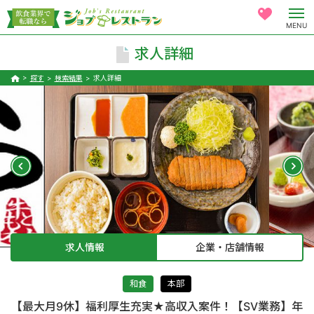
MENU
求人詳細
探す
検索結果
求人詳細
求人情報
企業・店舗情報
和食
本部
【最大月9休】福利厚生充実★高収入案件！【SV業務】年