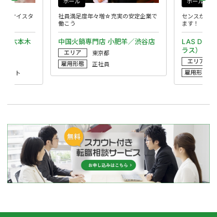
ホール
ホール
アンオイスタ
社員満足度年々増☆充実の安定企業で
センスが光る
働こう
ます！
ア）／六本木
中国火鍋専門店 小肥羊／渋谷店
LAS DOS
ラス）
エリア
東京都
エリア
雇用形態
正社員
雇用形態
・パート