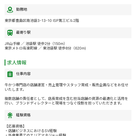
勤務地
東京都豊島区南池袋3-13-10 ISP第三ビル2階
最寄り駅
JR山手線 ／ 池袋駅 徒歩2分（150m）
東京メトロ有楽町線 ／ 東池袋駅 徒歩8分（620m)
求人情報
仕事内容
牛かつ専門店の店舗運営・売上管理やスタッフ育成・販売企画などをお任せ
いたします。
複数店舗の責任者として、店長育成を含む担当店舗の資源の最適化と活用を
行い、ブランドディレクターと現場をつなぐ役割を担っていただきます。
経験資格
【応募資格】
・店舗ビジネスにおけるSV経験
・外食業界でのエリアマネジャー経験