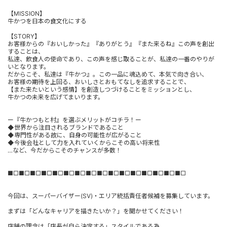
【MISSION】
牛かつを日本の食文化にする
【STORY】
お客様からの『おいしかった』『ありがとう』『また来るね』この声を創出
することは、
私達、飲食人の使命であり、この声を感じ取ることが、私達の一番のやりが
いとなります。
だからこそ、私達は『牛かつ』。この一品に魂込めて、本気で向き合い、
お客様の期待を上回る、おいしさとおもてなしを追求することで、
【また来たいという感情】を創造しつづけることをミッションとし、
牛かつの未来を広げてまいります。
ー『牛かつもと村』を選ぶメリットがコチラ！ー
◆世界から注目されるブランドであること
◆専門性がある故に、自身の可能性が広がること
◆今後会社として力を入れていくからこその高い将来性
…など、今だからこそのチャンスが多数！
■□■□■□■□■□■□■□■□■□■□■□■□■□■□■□■□
今回は、スーパーバイザー(SV)・エリア統括責任者候補を募集しています。
まずは「どんなキャリアを描きたいか？」を聞かせてください！
店舗の理念は「店長が自ら決定する」スタイルである為、