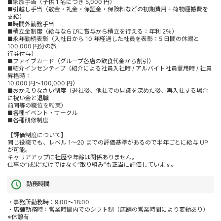
■家族手当（子供 1 名につき 5,000 円）
■引越し手当（敷金・礼金・保証金・保険料などの初期費用＋荷物運搬費を
支給）
■時間外勤務手当
■積立金制度（給与ならびに賞与から積立を行える：年利 2％）
■永年勤続表彰（入社日から 10 年経過した社員を表彰：5 日間の休暇と
100,000 円分の旅
行券付与）
■ファイブカード（グループ各店の飲食代金から割引）
■紹介インセンティブ（紹介による社員入社時 / アルバイト社員登用時 / 社員
昇格時：
10,000 円～100,000 円）
■おかえりなさい制度（退社後、他社での見識を深めた後、再入社する場合
に祝い金と退職
前同等の職位を約束）
■各種イベント・サークル
■各種研修制度
【評価制度について】
同じ役職でも、レベル 1～20 までの評価基準があるので半年ごとに給与 UP
が可能。
キャリアアップに社歴や年齢は関係ありません。
仕事の“成果”だけではなく“取り組み”も正当に評価しています。
勤務時間
・事務所勤務時：9:00～18:00
・店舗勤務時：営業時間内でのシフト制（店舗の営業時間により変動あり）
※休憩有