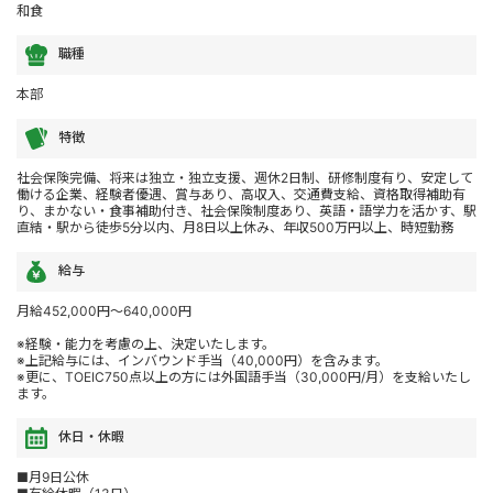
和食
職種
本部
特徴
社会保険完備、将来は独立・独立支援、週休2日制、研修制度有り、安定して
働ける企業、経験者優遇、賞与あり、高収入、交通費支給、資格取得補助有
り、まかない・食事補助付き、社会保険制度あり、英語・語学力を活かす、駅
直結・駅から徒歩5分以内、月8日以上休み、年収500万円以上、時短勤務
給与
月給452,000円～640,000円
※経験・能力を考慮の上、決定いたします。
※上記給与には、インバウンド手当（40,000円）を含みます。
※更に、TOEIC750点以上の方には外国語手当（30,000円/月）を支給いたし
ます。
休日・休暇
■月9日公休