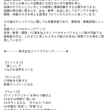
日ごろからお客さんや従業員との向き合い方や施策を考え、
自身のやりたいことに対しての根拠と情報収集をする必要があります。
店舗の責任者に留まらず、会社・業界・社会に対してのアンテナを張り、
開発・改善のネタを考える習慣をつけていただきたいと思っています。
その後のキャリアパスに関しても多種多様であり、業態長・事業部長といっ
た
営業ラインでのキャリアアップ、
採用・教育・開発・FC等本社スタッフへのキャリアチェンジ等が可能です。
経験者の方は、これまでに培ったスキルや能力を存分に発揮できる場をご用
意しています！
★--------株式会社ファイブグループ--------★
【ミッション】
「楽しい」で
つながる世界をつくる
【ビジョン】
21世紀を代表する
飲食カンパニーになる
【ウェイズ】
01“インテグリティ“を持ち 行動せよ
02まずは笑顔で”楽しめ“
03ダサくなるな、“モテる人“であれ
04仲間を”承認“し “称賛“せよ