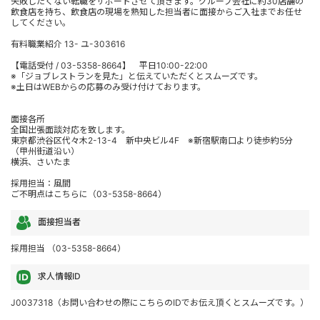
失敗したくない転職をサポートさせて頂きます。グループ会社に約30店舗の
飲食店を持ち、飲食店の現場を熟知した担当者に面接からご入社までお任せ
してください。
有料職業紹介 13- ユ-303616
【電話受付 / 03-5358-8664】 平日10:00-22:00
※「ジョブレストランを見た」と伝えていただくとスムーズです。
※土日はWEBからの応募のみ受け付けております。
面接各所
全国出張面談対応を致します。
東京都渋谷区代々木2-13-4 新中央ビル4F ※新宿駅南口より徒歩約5分
（甲州街道沿い）
横浜、さいたま
採用担当：風間
ご不明点はこちらに（03-5358-8664）
面接担当者
採用担当 （03-5358-8664）
求人情報ID
J0037318（お問い合わせの際にこちらのIDでお伝え頂くとスムーズです。）