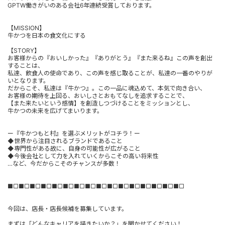
GPTW働きがいのある会社6年連続受賞しております。
【MISSION】
牛かつを日本の食文化にする
【STORY】
お客様からの『おいしかった』『ありがとう』『また来るね』この声を創出
することは、
私達、飲食人の使命であり、この声を感じ取ることが、私達の一番のやりが
いとなります。
だからこそ、私達は『牛かつ』。この一品に魂込めて、本気で向き合い、
お客様の期待を上回る、おいしさとおもてなしを追求することで、
【また来たいという感情】を創造しつづけることをミッションとし、
牛かつの未来を広げてまいります。
ー『牛かつもと村』を選ぶメリットがコチラ！ー
◆世界から注目されるブランドであること
◆専門性がある故に、自身の可能性が広がること
◆今後会社として力を入れていくからこその高い将来性
…など、今だからこそのチャンスが多数！
■□■□■□■□■□■□■□■□■□■□■□■□■□■□■□■□
今回は、店長・店長候補を募集しています。
まずは「どんなキャリアを描きたいか？」を聞かせてください！