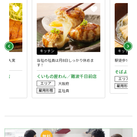
キッチン
キッチン
★高収入実
当社の社員は月8日しっかり休めま
駅徒歩1分◆
す！
そばよし西
波分店
くいもの屋わん／難波千日前店
エリア
エリア
大阪府
雇用形態
雇用形態
正社員