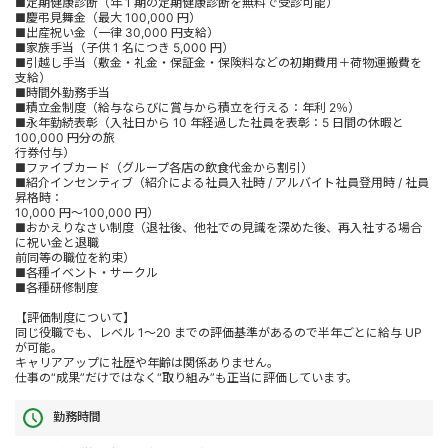
■定期健康診断（年 1 期の定期健康診断を無料で受診可能）
■慶弔見舞金（最大 100,000 円）
■出産祝い金（一律 30,000 円支給）
■家族手当（子供 1 名につき 5,000 円）
■引越し手当（敷金・礼金・保証金・保険料などの初期費用＋荷物運搬費を
支給）
■時間外勤務手当
■積立金制度（給与ならびに賞与から積立を行える：年利 2％）
■永年勤続表彰（入社日から 10 年経過した社員を表彰：5 日間の休暇と
100,000 円分の旅
行券付与）
■ファイブカード（グループ各店の飲食代金から割引）
■紹介インセンティブ（紹介による社員入社時 / アルバイト社員登用時 / 社員
昇格時：
10,000 円～100,000 円）
■おかえりなさい制度（退社後、他社での見識を深めた後、再入社する場合
に祝い金と退職
前同等の職位を約束）
■各種イベント・サークル
■各種研修制度
【評価制度について】
同じ役職でも、レベル 1～20 までの評価基準があるので半年ごとに給与 UP
が可能。
キャリアアップに社歴や年齢は関係ありません。
仕事の“成果”だけではなく“取り組み”も正当に評価しています。
勤務時間