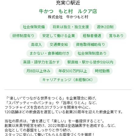
充実◎駅近
牛かつ もと村 ルクア店
株式会社 牛かつもと村
社会保険完備
将来は独立・独立支援
週休2日制
研修制度有り
安定して働ける企業
経験者優遇
賞与あり
高収入
交通費支給
資格取得補助有り
まかない・食事補助付き
社会保険制度あり
英語・語学力を活かす
駅直結・駅から徒歩5分以内
月8日以上休み
年収500万円以上
時短勤務
キャリアチェンジ（未経験OK）
「”楽しい”でつながる世界をつくる」を企業理念に掲げ、
「スパゲッティーのパンチョ」や「旨串とりとん」など、
フランチャイズを含めた31ブランドを関東を中心に、
120店舗ほどの飲食店を運営している創業20周年を迎えた飲食企業です。
当社の原点は、“食を通じて「楽しい」を一番提供すること”。
創業以来黒字経営を続け、2022年度は全店舗黒字を達成する…など、
会社としての基盤をしっかりと作り続け、
スタッフに安心して働いてもらえる環境づくりを徹底！