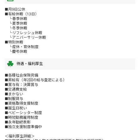
■月9日公休
■有給休暇（13日）
└春季休暇
└夏季休暇
└冬季休暇
└リフレッシュ休暇
└アニバーサリー休暇
■特別休暇
└産休・育休制度
└慶弔休暇
待遇・福利厚生
■各種社会保険完備
■昇給有（年2回の給与査定による）
■賞与有：決算賞与
■交通費支給
■まかない
■制服貸与
■資格取得支援制度
■誕生日祝い
■ベビーシッター制度
■時短勤務雇用制度
■永年勤続表彰
■独立支援制度準備中
＜福利厚生詳細＞