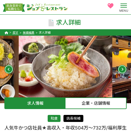
MENU
求人詳細
探す
検索結果
求人詳細
求人情報
企業・店舗情報
和食
店長候補
人気牛かつ店社員★高収入・年収504万～732万/福利厚生