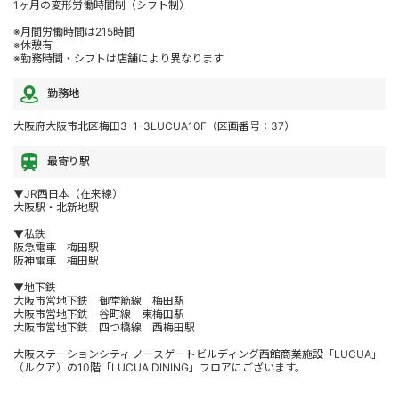
1ヶ月の変形労働時間制（シフト制）
※月間労働時間は215時間
※休憩有
※勤務時間・シフトは店舗により異なります
勤務地
大阪府大阪市北区梅田3-1-3LUCUA10F（区画番号：37）
最寄り駅
▼JR西日本（在来線）
大阪駅・北新地駅
▼私鉄
阪急電車 梅田駅
阪神電車 梅田駅
▼地下鉄
大阪市営地下鉄 御堂筋線 梅田駅
大阪市営地下鉄 谷町線 東梅田駅
大阪市営地下鉄 四つ橋線 西梅田駅
大阪ステーションシティ ノースゲートビルディング西館商業施設「LUCUA」
（ルクア）の10階「LUCUA DINING」フロアにございます。