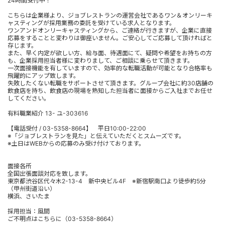
24時間受付中！
こちらは企業様より、ジョブレストランの運営会社であるワン＆オンリーキ
ャスティングが採用業務の委託を受けている求人となります。
ワンアンドオンリーキャスティングから、ご連絡が行きますが、企業に直接
応募をすることと変わりは御座いません。ご安心してご応募して頂ければと
存じます。
また、早く内定が欲しい方、給与面、待遇面にて、疑問や希望をお持ちの方
も、企業採用担当者様に変わりまして、ご相談に乗らせて頂きます。
一次面接機能を有していますので、効率的な転職活動が可能となり合格率も
飛躍的にアップ致します。
失敗したくない転職をサポートさせて頂きます。グループ会社に約30店舗の
飲食店を持ち、飲食店の現場を熟知した担当者に面接からご入社までお任せ
してください。
有料職業紹介 13- ユ-303616
【電話受付 / 03-5358-8664】 平日10:00-22:00
※「ジョブレストランを見た」と伝えていただくとスムーズです。
※土日はWEBからの応募のみ受け付けております。
面接各所
全国出張面談対応を致します。
東京都渋谷区代々木2-13-4 新中央ビル4F ※新宿駅南口より徒歩約5分
（甲州街道沿い）
横浜、さいたま
採用担当：風間
ご不明点はこちらに（03-5358-8664）