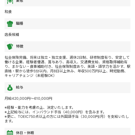
業態
和食
職種
店長候補
特徴
社会保険完備、将来は独立・独立支援、週休2日制、研修制度有り、安定して
働ける企業、経験者優遇、賞与あり、高収入、交通費支給、資格取得補助有
り、まかない・食事補助付き、社会保険制度あり、英語・語学力を活かす、駅
直結・駅から徒歩5分以内、月8日以上休み、年収500万円以上、時短勤務、
キャリアチェンジ（未経験OK）
給与
月給420,000円～610,000円
※経験・能力を考慮の上、決定いたします。
※上記給与には、インバウンド手当（40,000円）を含みます。
※更に、TOEIC750点以上の方には外国語手当（30,000円/月）を支給いたし
ます。
休日・休暇