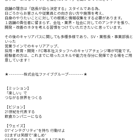
店舗の理念は「店長が自ら決定する」スタイルである為、
日ごろからお客さんや従業員との向き合い方や施策を考え、
自身のやりたいことに対しての根拠と情報収集をする必要があります。
１店舗の責任者に留まらず、会社・業界・社会に対してのアンテナを張り、
開発・改善のネタを考える習慣をつけていただきたいと思っています。
その後のキャリアパスに関しても多種多様であり、SV・業態長・事業部長と
いった
営業ラインでのキャリアアップ、
採用・教育・開発・FC等本社スタッフへのキャリアチェンジ等が可能です。
経験者の方は、これまでに培ったスキルや能力を存分に発揮できる場をご用
意しています！
★--------株式会社ファイブグループ--------★
【ミッション】
「楽しい」で
つながる世界をつくる
【ビジョン】
21世紀を代表する
飲食カンパニーになる
【ウェイズ】
01“インテグリティ“を持ち 行動せよ
02まずは笑顔で”楽しめ“
03ダサくなるな、“モテる人“であれ