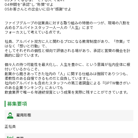
04仲間を”承認“し “称賛“せよ
05お客さんとの出会いに日々”感謝“せよ
ファイブグループの従業員に対する取り組みの特徴の一つが、現場の八割を
占めるアルバイトスタッフ一人一人の「人生」にまで
フォーカスして考えている点です。
社員、アルバイト双方に人と関わるプロになる教育制度があり、「作業」で
はなく「想いと行動」で、
そしてそれぞれの個性と傾向で評価される場があり、承認と賞賛の機会を計
画的に設けています。
個々人の持つ可能性を最大化し、人生を豊かに、という意識が社内全体に根
付いているからこそ、
創業から磨きあってきた社内の「人」に関する仕組みは強固でありつつも、
柔軟性のある自慢できるものだと自負していますし、
社内のアルバイトも含めたスタッフへの第三者調査による『GPTW働きがい
のある企業ランキング』においても
飲食業界で唯一６年連続受賞という成果を実際に残すことができています。
募集要項
雇用形態
正社員