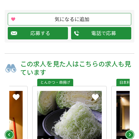
気になるに追加
応募する
電話で応募
この求人を
見た人は
こちらの求人も
見
ています
とんかつ・串揚げ
日本料理・