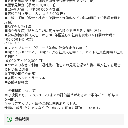
■定期健康診断（年 1 期の定期健康診断を無料で受診可能）
■慶弔見舞金（最大 100,000 円）
■出産祝い金（一律 30,000 円支給）
■家族手当（子供 1 名につき 5,000 円）
■引越し手当（敷金・礼金・保証金・保険料などの初期費用＋荷物運搬費を
支給）
■時間外勤務手当
■積立金制度（給与ならびに賞与から積立を行える：年利 2％）
■永年勤続表彰（入社日から 10 年経過した社員を表彰：5 日間の休暇と
100,000 円分の旅
行券付与）
■ファイブカード（グループ各店の飲食代金から割引）
■紹介インセンティブ（紹介による社員入社時 / アルバイト社員登用時 / 社員
昇格時：
10,000 円～100,000 円）
■おかえりなさい制度（退社後、他社での見識を深めた後、再入社する場合
に祝い金と退職
前同等の職位を約束）
■各種イベント・サークル
■各種研修制度
【評価制度について】
同じ役職でも、レベル 1～20 までの評価基準があるので半年ごとに給与 UP
が可能。
キャリアアップに社歴や年齢は関係ありません。
仕事の“成果”だけではなく“取り組み”も正当に評価しています。
勤務時間