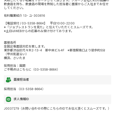
失敗したくない転職をサポートさせて頂きます。グループ会社に約30店舗の
飲食店を持ち、飲食店の現場を熟知した担当者に面接からご入社までお任せ
してください。
有料職業紹介 13- ユ-303616
【電話受付 / 03-5358-8664】 平日10:00-22:00
※「ジョブレストランを見た」と伝えていただくとスムーズです。
※土日はWEBからの応募のみ受け付けております。
面接各所
全国出張面談対応を致します。
東京都渋谷区代々木2-13-4 新中央ビル4F ※新宿駅南口より徒歩約5分
（甲州街道沿い）
横浜、さいたま
採用担当：風間
ご不明点はこちらに（03-5358-8664）
面接担当者
採用担当 （03-5358-8664）
求人情報ID
J0037279（お問い合わせの際にこちらのIDでお伝え頂くとスムーズです。）