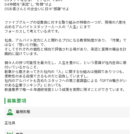
04仲間を”承認“し “称賛“せよ
05お客さんとの出会いに日々”感謝“せよ
ファイブグループの従業員に対する取り組みの特徴の一つが、現場の八割を
占めるアルバイトスタッフ一人一人の「人生」にまで
フォーカスして考えている点です。
社員、アルバイト双方に人と関わるプロになる教育制度があり、「作業」で
はなく「想いと行動」で、
そしてそれぞれの個性と傾向で評価される場があり、承認と賞賛の機会を計
画的に設けています。
個々人の持つ可能性を最大化し、人生を豊かに、という意識が社内全体に根
付いているからこそ、
創業から磨きあってきた社内の「人」に関する仕組みは強固でありつつも、
柔軟性のある自慢できるものだと自負していますし、
社内のアルバイトも含めたスタッフへの第三者調査による『GPTW働きがい
のある企業ランキング』においても
飲食業界で唯一６年連続受賞という成果を実際に残すことができています。
募集要項
雇用形態
正社員