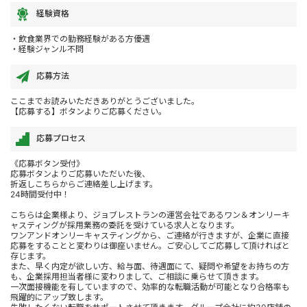
経験資格
・飲食業界での勤務経験がある方優遇
・経験ジャンル不問
応募方法
ここまでお読みいただきありがとうございました。
【応募する】ボタンよりご応募ください。
応募プロセス
《応募ボタン受付》
応募ボタンよりご応募いただいた後、
折返しこちらからご連絡差し上げます。
24時間受付中！
こちらは企業様より、ジョブレストランの運営会社であるワン＆オンリーキ
ャスティングが採用業務の委託を受けている求人となります。
ワンアンドオンリーキャスティングから、ご連絡が行きますが、企業に直接
応募をすることと変わりは御座いません。ご安心してご応募して頂ければと
存じます。
また、早く内定が欲しい方、給与面、待遇面にて、疑問や希望をお持ちの方
も、企業採用担当者様に変わりまして、ご相談に乗らせて頂きます。
一次面接機能を有していますので、効率的な転職活動が可能となり合格率も
飛躍的にアップ致します。