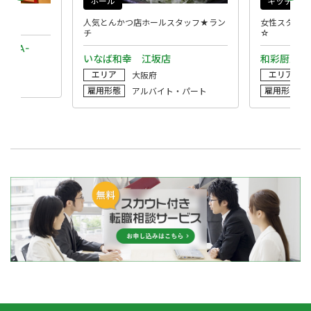
ホール
キッチン
あり！
人気とんかつ店ホールスタッフ★ラン
女性スタッフ
チ
☆
OSAKA-
いなば和幸 江坂店
和彩厨房KA
エリア
エリア
大阪府
雇用形態
雇用形態
アルバイト・パート