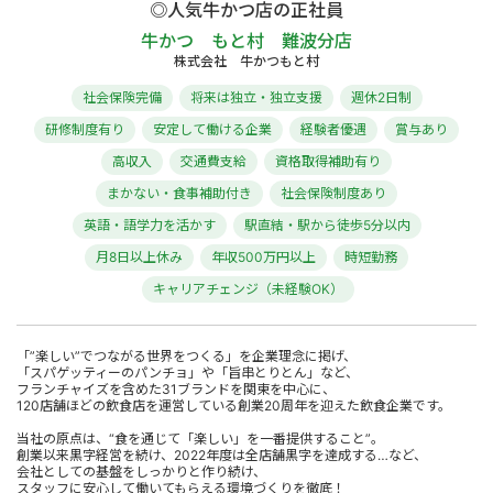
◎人気牛かつ店の正社員
牛かつ もと村 難波分店
株式会社 牛かつもと村
社会保険完備
将来は独立・独立支援
週休2日制
研修制度有り
安定して働ける企業
経験者優遇
賞与あり
高収入
交通費支給
資格取得補助有り
まかない・食事補助付き
社会保険制度あり
英語・語学力を活かす
駅直結・駅から徒歩5分以内
月8日以上休み
年収500万円以上
時短勤務
キャリアチェンジ（未経験OK）
「”楽しい”でつながる世界をつくる」を企業理念に掲げ、
「スパゲッティーのパンチョ」や「旨串とりとん」など、
フランチャイズを含めた31ブランドを関東を中心に、
120店舗ほどの飲食店を運営している創業20周年を迎えた飲食企業です。
当社の原点は、“食を通じて「楽しい」を一番提供すること”。
創業以来黒字経営を続け、2022年度は全店舗黒字を達成する…など、
会社としての基盤をしっかりと作り続け、
スタッフに安心して働いてもらえる環境づくりを徹底！