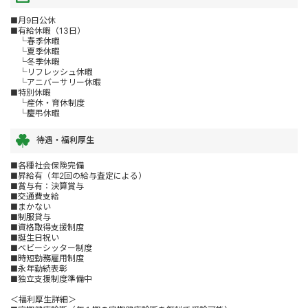
■月9日公休
■有給休暇（13日）
└春季休暇
└夏季休暇
└冬季休暇
└リフレッシュ休暇
└アニバーサリー休暇
■特別休暇
└産休・育休制度
└慶弔休暇
待遇・福利厚生
■各種社会保険完備
■昇給有（年2回の給与査定による）
■賞与有：決算賞与
■交通費支給
■まかない
■制服貸与
■資格取得支援制度
■誕生日祝い
■ベビーシッター制度
■時短勤務雇用制度
■永年勤続表彰
■独立支援制度準備中
＜福利厚生詳細＞