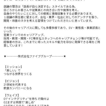
店舗の理念は「店長が自ら決定する」スタイルである為、
日ごろからお客さんや従業員との向き合い方や施策を考え、
自身のやりたいことに対しての根拠と情報収集をする必要があります。
１店舗の責任者に留まらず、会社・業界・社会に対してのアンテナを張り、
開発・改善のネタを考える習慣をつけていただきたいと思っています。
その後のキャリアパスに関しても多種多様であり、SV・業態長・事業部長と
いった
営業ラインでのキャリアアップ、
採用・教育・開発・FC等本社スタッフへのキャリアチェンジ等が可能です。
経験者の方は、これまでに培ったスキルや能力を存分に発揮できる場をご用
意しています！
★--------株式会社ファイブグループ--------★
【ミッション】
「楽しい」で
つながる世界をつくる
【ビジョン】
21世紀を代表する
飲食カンパニーになる
【ウェイズ】
01“インテグリティ“を持ち 行動せよ
02まずは笑顔で”楽しめ“
03ダサくなるな、“モテる人“であれ