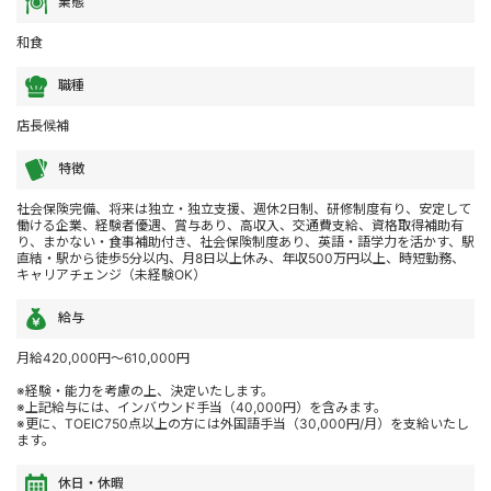
業態
和食
職種
店長候補
特徴
社会保険完備、将来は独立・独立支援、週休2日制、研修制度有り、安定して
働ける企業、経験者優遇、賞与あり、高収入、交通費支給、資格取得補助有
り、まかない・食事補助付き、社会保険制度あり、英語・語学力を活かす、駅
直結・駅から徒歩5分以内、月8日以上休み、年収500万円以上、時短勤務、
キャリアチェンジ（未経験OK）
給与
月給420,000円～610,000円
※経験・能力を考慮の上、決定いたします。
※上記給与には、インバウンド手当（40,000円）を含みます。
※更に、TOEIC750点以上の方には外国語手当（30,000円/月）を支給いたし
ます。
休日・休暇