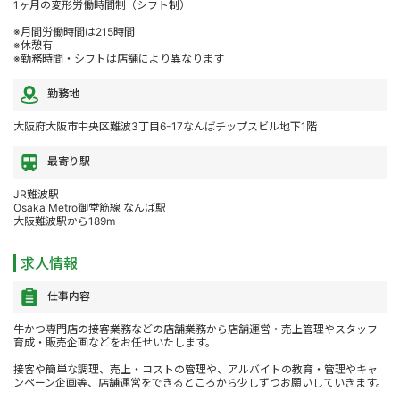
1ヶ月の変形労働時間制（シフト制）
※月間労働時間は215時間
※休憩有
※勤務時間・シフトは店舗により異なります
勤務地
大阪府大阪市中央区難波3丁目6-17なんばチップスビル地下1階
最寄り駅
JR難波駅
Osaka Metro御堂筋線 なんば駅
大阪難波駅から189m
求人情報
仕事内容
牛かつ専門店の接客業務などの店舗業務から店舗運営・売上管理やスタッフ
育成・販売企画などをお任せいたします。
接客や簡単な調理、売上・コストの管理や、アルバイトの教育・管理やキャ
ンペーン企画等、店舗運営をできるところから少しずつお願いしていきます。