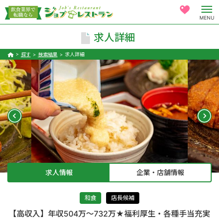
MENU
求人詳細
探す
検索結果
求人詳細
求人情報
企業・店舗情報
和食
店長候補
【高収入】年収504万～732万★福利厚生・各種手当充実