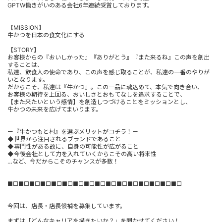
GPTW働きがいのある会社6年連続受賞しております。
【MISSION】
牛かつを日本の食文化にする
【STORY】
お客様からの『おいしかった』『ありがとう』『また来るね』この声を創出
することは、
私達、飲食人の使命であり、この声を感じ取ることが、私達の一番のやりが
いとなります。
だからこそ、私達は『牛かつ』。この一品に魂込めて、本気で向き合い、
お客様の期待を上回る、おいしさとおもてなしを追求することで、
【また来たいという感情】を創造しつづけることをミッションとし、
牛かつの未来を広げてまいります。
ー『牛かつもと村』を選ぶメリットがコチラ！ー
◆世界から注目されるブランドであること
◆専門性がある故に、自身の可能性が広がること
◆今後会社として力を入れていくからこその高い将来性
…など、今だからこそのチャンスが多数！
■□■□■□■□■□■□■□■□■□■□■□■□■□■□■□■□
今回は、店長・店長候補を募集しています。
まずは「どんなキャリアを描きたいか？」を聞かせてください！