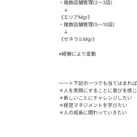
・複数店舗管理(2～3店)
↓
《エリアMgr》
・複数店舗管理(5～10店)
↓
《ゼネラルMgr》
※経験により変動
～～＋下記の一つでも当てはまれば
＊人を笑顔にすることに喜びを感じ
＊新しいことにチャレンジしたい
＊経営マネジメントを学びたい
＊人の成長に関わっていきたい