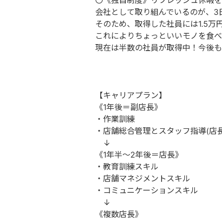
〇《独自制度》リフレッシュ休暇を
会社として取り組んでいるのが、3
そのため、取得した社員には1.5万
これによりちょっといいモノを食べ
現在は半数の社員が取得中！今後も
【キャリアプラン】
《1年後＝副店長》
・作業訓練
・店舗総合管理とスタッフ指導(店長
↓
《1年半～2年後＝店長》
・教育訓練スキル
・店舗マネジメントスキル
・コミュニケーションスキル
↓
《複数店長》