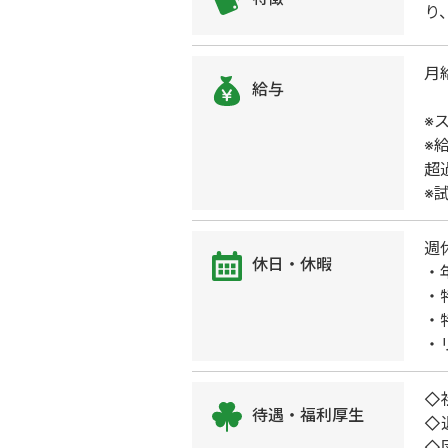
り
月
給与
※
※
超
※
週
休日・休暇
・
・
・
・
◇
待遇・福利厚生
◇
◇