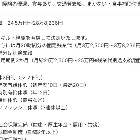
、経験者優遇、賞与あり、交通費支給、まかない・食事補助付
給 24.5万円～28万8,236円
スキル・経験を考慮して決定いたします。
給与には月20時間分の固定残業代（月3万2,500円～3万8,236
過分は別途支給
試用期間3か月（月給21万2,500円～25万円※残業代別途支給/
休2日制（シフト制）
年次有給休暇（初年度10日・最高20日）
特別有給休暇（年12日）
特別休暇（慶弔など）
リフレッシュ休暇（3連休以上）
社会保険完備（健康・厚生年金・雇用・労災）
退職金制度（勤続2年以上）
団体保険加入