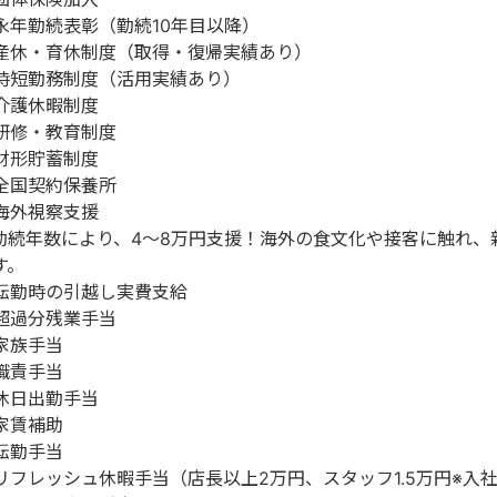
永年勤続表彰（勤続10年目以降）
産休・育休制度（取得・復帰実績あり）
時短勤務制度（活用実績あり）
介護休暇制度
研修・教育制度
財形貯蓄制度
全国契約保養所
海外視察支援
勤続年数により、4～8万円支援！海外の食文化や接客に触れ、
す。
転勤時の引越し実費支給
超過分残業手当
家族手当
職責手当
休日出勤手当
家賃補助
転勤手当
リフレッシュ休暇手当（店長以上2万円、スタッフ1.5万円※入社