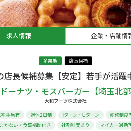
求人情報
企業・店舗情
多業態
店長候補
の店長候補募集【安定】若手が活躍
ドーナツ・モスバーガー【埼玉北部
大和フーヅ株式会社
住宅手当有
週休2日制
Iターン・Uターン
研修制度
まかない・食事補助付き
社割制度あり
マイカー通勤