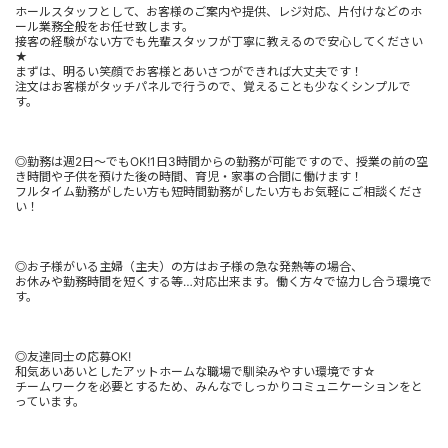
ホールスタッフとして、お客様のご案内や提供、レジ対応、片付けなどのホ
ール業務全般をお任せ致します。
接客の経験がない方でも先輩スタッフが丁寧に教えるので安心してください
★
まずは、明るい笑顔でお客様とあいさつができれば大丈夫です！
注文はお客様がタッチパネルで行うので、覚えることも少なくシンプルで
す。
◎勤務は週2日～でもOK!1日3時間からの勤務が可能ですので、授業の前の空
き時間や子供を預けた後の時間、育児・家事の合間に働けます！
フルタイム勤務がしたい方も短時間勤務がしたい方もお気軽にご相談くださ
い！
◎お子様がいる主婦（主夫）の方はお子様の急な発熱等の場合、
お休みや勤務時間を短くする等…対応出来ます。働く方々で協力し合う環境で
す。
◎友達同士の応募OK!
和気あいあいとしたアットホームな職場で馴染みやすい環境です☆
チームワークを必要とするため、みんなでしっかりコミュニケーションをと
っています。