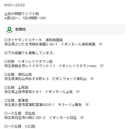
9:00～22:00
上記の時間でシフト制
※週2日～、1日3時間～OK!
勤務地
□ダイヤモンドステーキ 浦和美園店
埼玉県さいたま市緑区美園5-50-1 イオンモール浦和美園 1F
以下の店舗でも募集しています。
□花粥 イオンレイクタウン店
埼玉県越谷市レイクタウン3-1-1 イオンレイクタウンmori 1F
□五穀 東松山店
埼玉県東松山市あずま町4-3 ピオニウォーク東松山 1F
□五穀 上尾店
埼玉県上尾市愛宕3-8-1 イオンモール上尾 1F
□五穀 菖蒲店
埼玉県久喜市菖蒲町菖蒲6005-1 モラージュ勝負 1F
□一汁五穀 羽生店
埼玉県羽生市川崎2-281-3 イオンモール羽生 1F
□一汁五穀 川口店