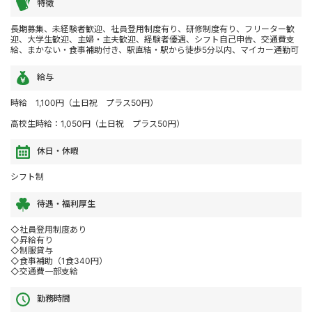
特徴
長期募集、未経験者歓迎、社員登用制度有り、研修制度有り、フリーター歓
迎、大学生歓迎、主婦・主夫歓迎、経験者優遇、シフト自己申告、交通費支
給、まかない・食事補助付き、駅直結・駅から徒歩5分以内、マイカー通勤可
給与
時給 1,100円（土日祝 プラス50円）
高校生時給：1,050円（土日祝 プラス50円）
休日・休暇
シフト制
待遇・福利厚生
◇社員登用制度あり
◇昇給有り
◇制服貸与
◇食事補助（1食340円）
◇交通費一部支給
勤務時間