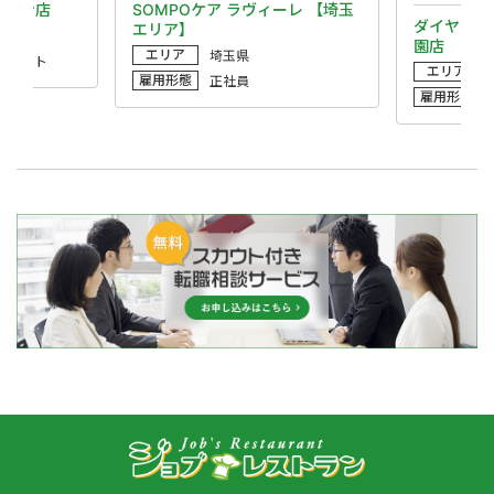
タウン店
SOMPOケア ラヴィーレ 【埼玉
ダイヤモン
エリア】
園店
エリア
埼玉県
・パート
エリア
雇用形態
正社員
雇用形態