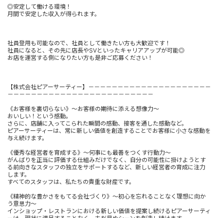
◎安定して働ける環境！
月間で安定した収入が得られます。
社員登用も可能なので、社員として働きたい方も大歓迎です！
社員になると、その先に店長やSVといったキャリアアップが可能◎
お店を運営する側になりたい方も是非ご応募ください！
【株式会社ピアーサーティー】－－－－－－－－－－－－－－－－－－－－－
－－－－－－－－－－－－－－－－－－－－－－－－－
《お客様を裏切らない》～お客様の期待に添える想像力～
おいしい！という感動。
さらに、店舗に入ってこられた瞬間の感動、接客を通した感動など。
ピアーサーティーは、常に新しい価値を創造することでお客様に小さな感動を
与え続けます。
《優秀な経営者を育成する》～何事にも最善をつくす行動力～
がんばりを正当に評価する仕組みだけでなく、自分の可能性に掛けようとす
る前向きなスタッフの独立をサポートするなど、新しい経営者の育成に注力
します。
すべてのスタッフは、私たちの貴重な財産です。
《精神的な豊かさをもてる会社づくり》～初心を忘れることなく理想に向か
う意思力～
インショップ・レストランにおける新しい価値を提案し続けるピアーサーティ