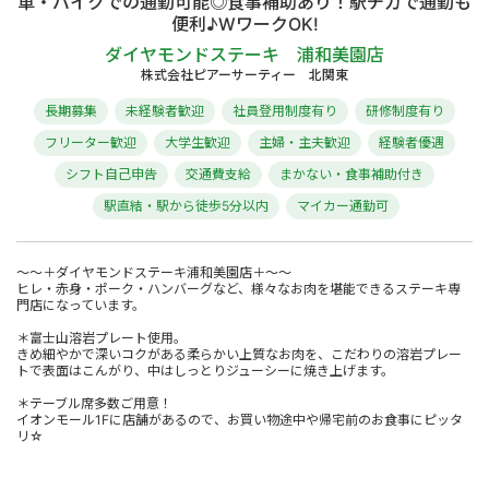
車・バイクでの通勤可能◎食事補助あり！駅チカで通勤も
便利♪WワークOK!
ダイヤモンドステーキ 浦和美園店
株式会社ピアーサーティー 北関東
長期募集
未経験者歓迎
社員登用制度有り
研修制度有り
フリーター歓迎
大学生歓迎
主婦・主夫歓迎
経験者優遇
シフト自己申告
交通費支給
まかない・食事補助付き
駅直結・駅から徒歩5分以内
マイカー通勤可
～～＋ダイヤモンドステーキ浦和美園店＋～～
ヒレ・赤身・ポーク・ハンバーグなど、様々なお肉を堪能できるステーキ専
門店になっています。
＊富士山溶岩プレート使用。
きめ細やかで深いコクがある柔らかい上質なお肉を、こだわりの溶岩プレー
トで表面はこんがり、中はしっとりジューシーに焼き上げます。
＊テーブル席多数ご用意！
イオンモール1Fに店舗があるので、お買い物途中や帰宅前のお食事にピッタ
リ☆