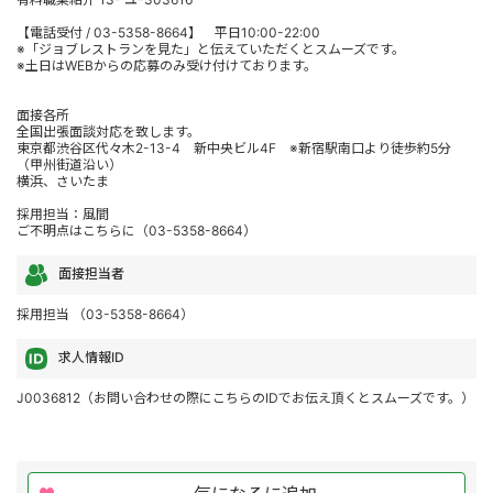
【電話受付 / 03-5358-8664】 平日10:00-22:00
※「ジョブレストランを見た」と伝えていただくとスムーズです。
※土日はWEBからの応募のみ受け付けております。
面接各所
全国出張面談対応を致します。
東京都渋谷区代々木2-13-4 新中央ビル4F ※新宿駅南口より徒歩約5分
（甲州街道沿い）
横浜、さいたま
採用担当：風間
ご不明点はこちらに（03-5358-8664）
面接担当者
採用担当 （03-5358-8664）
求人情報ID
J0036812（お問い合わせの際にこちらのIDでお伝え頂くとスムーズです。）