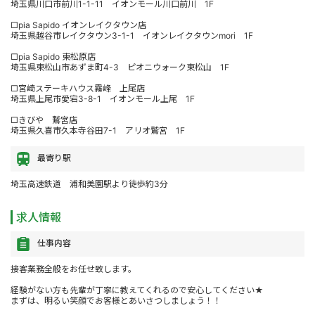
埼玉県川口市前川1-1-11 イオンモール川口前川 1F
□pia Sapido イオンレイクタウン店
埼玉県越谷市レイクタウン3-1-1 イオンレイクタウンmori 1F
□pia Sapido 東松原店
埼玉県東松山市あずま町4-3 ピオニウォーク東松山 1F
□宮崎ステーキハウス霧峰 上尾店
埼玉県上尾市愛宕3-8-1 イオンモール上尾 1F
□きびや 鷲宮店
埼玉県久喜市久本寺谷田7-1 アリオ鷲宮 1F
最寄り駅
埼玉高速鉄道 浦和美園駅より徒歩約3分
求人情報
仕事内容
接客業務全般をお任せ致します。
経験がない方も先輩が丁寧に教えてくれるので安心してください★
まずは、明るい笑顔でお客様とあいさつしましょう！！