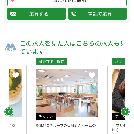
気になるに追加
応募する
電話で応募
この求人を
見た人は
こちらの求人も
見
ています
社員食堂・給食
ステーキ・
キッチン
ホール
てやすい◎
SOMPOグループの有料老人ホーム◇
【フルタイム
制◎