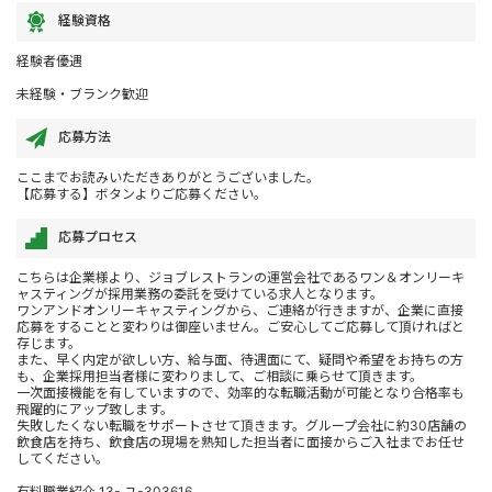
経験資格
経験者優遇
未経験・ブランク歓迎
応募方法
ここまでお読みいただきありがとうございました。
【応募する】ボタンよりご応募ください。
応募プロセス
こちらは企業様より、ジョブレストランの運営会社であるワン＆オンリーキ
ャスティングが採用業務の委託を受けている求人となります。
ワンアンドオンリーキャスティングから、ご連絡が行きますが、企業に直接
応募をすることと変わりは御座いません。ご安心してご応募して頂ければと
存じます。
また、早く内定が欲しい方、給与面、待遇面にて、疑問や希望をお持ちの方
も、企業採用担当者様に変わりまして、ご相談に乗らせて頂きます。
一次面接機能を有していますので、効率的な転職活動が可能となり合格率も
飛躍的にアップ致します。
失敗したくない転職をサポートさせて頂きます。グループ会社に約30店舗の
飲食店を持ち、飲食店の現場を熟知した担当者に面接からご入社までお任せ
してください。
有料職業紹介 13- ユ-303616