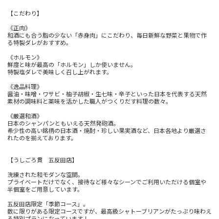
【こだわり】
《正肉》
和酒にも合う脂の少ない「赤身肉」にこだわり、毎日新鮮な野菜と果物で作
る特製ダレがおすすめ。
《ホルモン》
鮮度と味が最高の「ホルモン」しか使いません。
特製塩ダレで美味しく召し上がれます。
《逸品料理》
醤油・味噌・ワサビ・柚子胡椒・生七味・辛子といった日本を代表する天然
素材の調味料と薬味を活かした職人がつくりだす料理の数々。
《厳選和酒》
日本のシャンパンともいえる天然発砲酒。
希少性の高い銘柄の日本酒・焼酎・珍しい果実酒など、日本各地より厳選さ
れたのを揃えております。
【うしごろ貫 五反田店】
洗練された和モダンな空間。
プライベートだけでなく、接待など様々なシーンでご利用いただける個室や
半個室をご用意しています。
五反田店限定「季節コース」。
数に限りがある限定コースですが、最高級シャトーブリアンがたっぷり味わえ
る特別プランになっています！