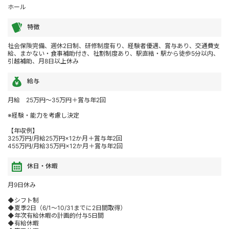
ホール
特徴
社会保険完備、週休2日制、研修制度有り、経験者優遇、賞与あり、交通費支
給、まかない・食事補助付き、社割制度あり、駅直結・駅から徒歩5分以内、
引越補助、月8日以上休み
給与
月給 25万円～35万円＋賞与年2回
※経験・能力を考慮し決定
【年収例】
325万円/月給25万円×12か月＋賞与年2回
455万円/月給35万円×12か月＋賞与年2回
休日・休暇
月9日休み
◆シフト制
◆夏季2日（6/1～10/31までに2日間取得）
◆年次有給休暇の計画的付与5日間
◆有給休暇