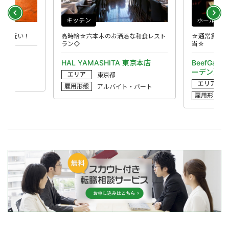
キッチン
ホール
から近い！
高時給☆六本木のお洒落な和食レスト
☆通常賞与年
ラン◇
当☆
HAL YAMASHITA 東京本店
BeefGar
ーデン）
エリア
東京都
エリア
雇用形態
アルバイト・パート
雇用形態