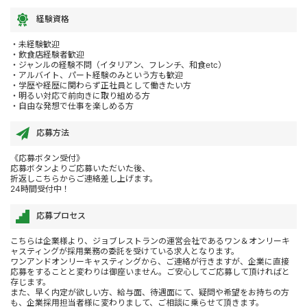
経験資格
・未経験歓迎
・飲食店経験者歓迎
・ジャンルの経験不問（イタリアン、フレンチ、和食etc）
・アルバイト、パート経験のみという方も歓迎
・学歴や経歴に関わらず正社員として働きたい方
・明るい対応で前向きに取り組める方
・自由な発想で仕事を楽しめる方
応募方法
《応募ボタン受付》
応募ボタンよりご応募いただいた後、
折返しこちらからご連絡差し上げます。
24時間受付中！
応募プロセス
こちらは企業様より、ジョブレストランの運営会社であるワン＆オンリーキ
ャスティングが採用業務の委託を受けている求人となります。
ワンアンドオンリーキャスティングから、ご連絡が行きますが、企業に直接
応募をすることと変わりは御座いません。ご安心してご応募して頂ければと
存じます。
また、早く内定が欲しい方、給与面、待遇面にて、疑問や希望をお持ちの方
も、企業採用担当者様に変わりまして、ご相談に乗らせて頂きます。