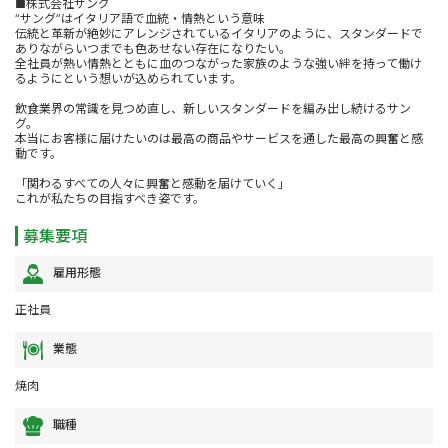
■株式会社サング
“サング”はイタリア語で血統・情熱という意味
伝統と革新が絶妙にアレンジされているイタリアのように、スタンダードで
ありながらいつまでも色あせない存在になりたい。
全社員が熱い情熱とともに血のつながった家族のような強い絆を持って働け
るようにという想いが込められています。
飲食業界の常識を見つめ直し、新しいスタンダードを編み出し続けるサン
グ。
本当にお客様に届けたいのは最高の商品やサービスを通した最高の興奮と感
動です。
「関わるすべての人々に興奮と感動を届けていく」
これが私たちの目指すべき姿です。
募集要項
雇用形態
正社員
業態
焼肉
職種