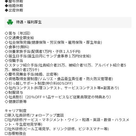
◆慶弔休暇
◆結婚休暇
◆出産休暇
待遇・福利厚生
◇賞与（年2回）
◇交通費全額支給
◇社会保険完備(健康保険・労災保険・雇用保険・厚生年金)
◇食事付(無料)
◇扶養家族手当(配偶者1万円・子供１人5千円)
◇誕生日手当(誕生日月にサング食事券１万円分支給)
◇役職手当
◇スタッフ紹介手当(社員紹介者25万、被紹介者10万、アルバイト紹介者5
万、被紹介者2万5千)
◇慶弔見舞金手当(結婚、出産等)
◇資格取得支援制度(ソムリエ・食品衛生責任者・防火防災管理者)
◇引っ越しサポート制度(仲介料60%OFF)
◇社内コンテスト(料理コンテスト、サービスコンテスト等※副賞あり)
◇制服貸与
◇社員割引（20％OFF＋1品サービスなど従業員限定の特典あり）
◇健康診断等
キャリア制度
□新入社員研修/フォローアップ面談
□社内研修(サービス・マネジメント・ワイン・和酒・英語・数値・ハラスメ
ント・牛生産地見学等)
□社外研修(ビール工場見学、ドリンク研修、ビジネスマナー等)
□各種勉強会