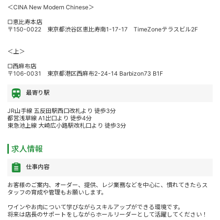
＜CINA New Modern Chinese＞
□恵比寿本店
〒150-0022 東京都渋谷区恵比寿南1-17-17 TimeZoneテラスビル2F
＜上＞
□西麻布店
〒106-0031 東京都港区西麻布2-24-14 Barbizon73 B1F
最寄り駅
JR山手線 五反田駅西口改札より 徒歩3分
都営浅草線 A1出口より 徒歩4分
東急池上線 大崎広小路駅改札口より 徒歩3分
求人情報
仕事内容
お客様のご案内、オーダー、提供、レジ業務などを中心に、慣れてきたらス
タッフの育成や管理もお願いします。
ワインやお肉について学びながらスキルアップができる環境です。
将来は店長のサポートをしながらホールリーダーとして活躍してください！