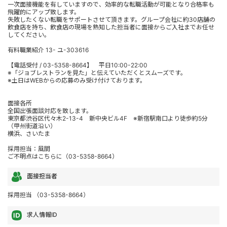
一次面接機能を有していますので、効率的な転職活動が可能となり合格率も
飛躍的にアップ致します。
失敗したくない転職をサポートさせて頂きます。グループ会社に約30店舗の
飲食店を持ち、飲食店の現場を熟知した担当者に面接からご入社までお任せ
してください。
有料職業紹介 13- ユ-303616
【電話受付 / 03-5358-8664】 平日10:00-22:00
※「ジョブレストランを見た」と伝えていただくとスムーズです。
※土日はWEBからの応募のみ受け付けております。
面接各所
全国出張面談対応を致します。
東京都渋谷区代々木2-13-4 新中央ビル4F ※新宿駅南口より徒歩約5分
（甲州街道沿い）
横浜、さいたま
採用担当：風間
ご不明点はこちらに（03-5358-8664）
面接担当者
採用担当 （03-5358-8664）
求人情報ID