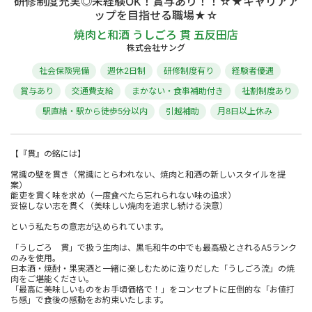
研修制度充実◎未経験OK！賞与あり！！☆★キャリアア
ップを目指せる職場★☆
焼肉と和酒 うしごろ 貫 五反田店
株式会社サング
社会保険完備
週休2日制
研修制度有り
経験者優遇
賞与あり
交通費支給
まかない・食事補助付き
社割制度あり
駅直結・駅から徒歩5分以内
引越補助
月8日以上休み
【『貫』の銘には】
常識の壁を貫き（常識にとらわれない、焼肉と和酒の新しいスタイルを提
案）
能吏を貫く味を求め（一度食べたら忘れられない味の追求）
妥協しない志を貫く（美味しい焼肉を追求し続ける決意）
という私たちの意志が込められています。
「うしごろ 貫」で扱う生肉は、黒毛和牛の中でも最高級とされるA5ランク
のみを使用。
日本酒・焼酎・果実酒と一緒に楽しむために造りだした「うしごろ流」の焼
肉をご堪能ください。
「最高に美味しいものをお手頃価格で！」をコンセプトに圧倒的な「お値打
ち感」で食後の感動をお約束いたします。