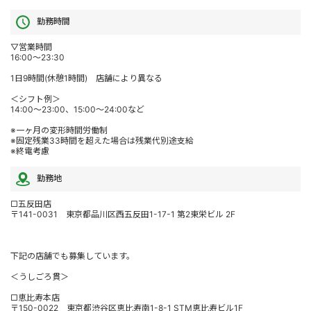
勤務時間
▽営業時間
16:00～23:30
1日9時間(休憩1時間) 店舗により異なる
＜シフト例＞
14:00～23:00、15:00～24:00など
※一ヶ月の変形時間労働制
※固定残業33時間を超えた場合は残業代別途支給
※終電考慮
勤務地
□五反田店
〒141-0031 東京都品川区西五反田1-17-1 第2東栄ビル 2F
下記の店舗でも募集しています。
＜うしごろ貫＞
□恵比寿本店
〒150-0022 東京都渋谷区恵比寿南1-8-1 STM恵比寿ビル1F