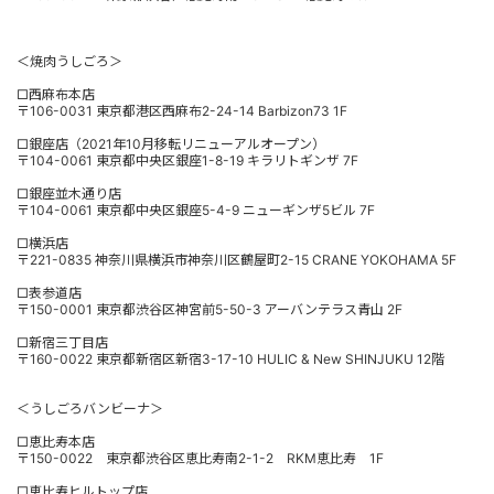
＜焼肉うしごろ＞
□西麻布本店
〒106-0031 東京都港区西麻布2-24-14 Barbizon73 1F
□銀座店（2021年10月移転リニューアルオープン）
〒104-0061 東京都中央区銀座1-8-19 キラリトギンザ 7F
□銀座並木通り店
〒104-0061 東京都中央区銀座5-4-9 ニューギンザ5ビル 7F
□横浜店
〒221-0835 神奈川県横浜市神奈川区鶴屋町2-15 CRANE YOKOHAMA 5F
□表参道店
〒150-0001 東京都渋谷区神宮前5-50-3 アーバンテラス青山 2F
□新宿三丁目店
〒160-0022 東京都新宿区新宿3-17-10 HULIC & New SHINJUKU 12階
＜うしごろバンビーナ＞
□恵比寿本店
〒150-0022 東京都渋谷区恵比寿南2-1-2 RKM恵比寿 1F
□恵比寿ヒルトップ店