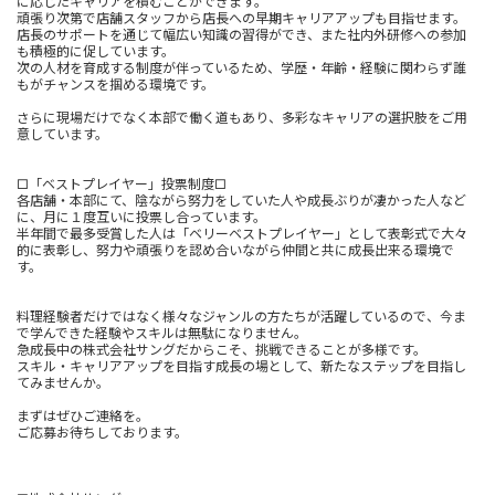
に応じたキャリアを積むことができます。
頑張り次第で店舗スタッフから店長への早期キャリアアップも目指せます。
店長のサポートを通じて幅広い知識の習得ができ、また社内外研修への参加
も積極的に促しています。
次の人材を育成する制度が伴っているため、学歴・年齢・経験に関わらず誰
もがチャンスを掴める環境です。
さらに現場だけでなく本部で働く道もあり、多彩なキャリアの選択肢をご用
意しています。
□「ベストプレイヤー」投票制度□
各店舗・本部にて、陰ながら努力をしていた人や成長ぶりが凄かった人など
に、月に１度互いに投票し合っています。
半年間で最多受賞した人は「ベリーベストプレイヤー」として表彰式で大々
的に表彰し、努力や頑張りを認め合いながら仲間と共に成長出来る環境で
す。
料理経験者だけではなく様々なジャンルの方たちが活躍しているので、今ま
で学んできた経験やスキルは無駄になりません。
急成長中の株式会社サングだからこそ、挑戦できることが多様です。
スキル・キャリアアップを目指す成長の場として、新たなステップを目指し
てみませんか。
まずはぜひご連絡を。
ご応募お待ちしております。