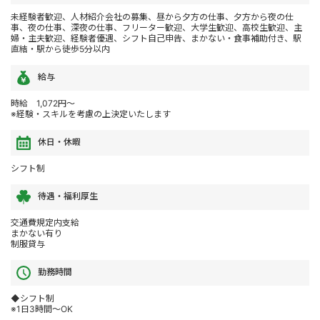
未経験者歓迎、人材紹介会社の募集、昼から夕方の仕事、夕方から夜の仕
事、夜の仕事、深夜の仕事、フリーター歓迎、大学生歓迎、高校生歓迎、主
婦・主夫歓迎、経験者優遇、シフト自己申告、まかない・食事補助付き、駅
直結・駅から徒歩5分以内
給与
時給 1,072円～
※経験・スキルを考慮の上決定いたします
休日・休暇
シフト制
待遇・福利厚生
交通費規定内支給
まかない有り
制服貸与
勤務時間
◆シフト制
※1日3時間～OK