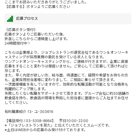
ここまでお読みいただきありがとうございました。
【応募する】ボタンよりご応募ください
応募プロセス
《応募ボタン受付》
応募ボタンよりご応募いただいた後、
折返しこちらからご連絡差し上げます。
24時間受付中！
こちらは企業様より、ジョブレストランの運営会社であるワン＆オンリーキ
ャスティングが採用業務の委託を受けている求人となります。
ワンアンドオンリーキャスティングから、ご連絡が行きますが、企業に直接
応募をすることと変わりは御座いません。ご安心してご応募して頂ければと
存じます。
また、早く内定が欲しい方、給与面、待遇面にて、疑問や希望をお持ちの方
も、企業採用担当者様に変わりまして、ご相談に乗らせて頂きます。
一次面接機能を有していますので、効率的な転職活動が可能となり合格率も
飛躍的にアップ致します。
失敗したくない転職をサポートさせて頂きます。グループ会社に約30店舗の
飲食店を持ち、飲食店の現場を熟知した担当者に面接からご入社までお任せ
してください。
有料職業紹介 13- ユ-303616
【電話受付 / 03-5358-8664】 平日10:00-22:00
※「ジョブレストランを見た」と伝えていただくとスムーズです。
※土日はWEBからの応募のみ受け付けております。