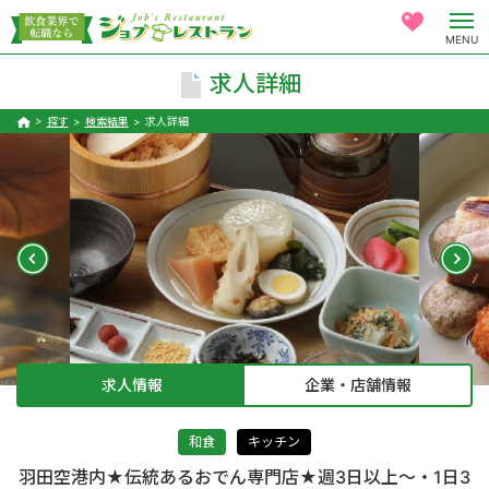
MENU
求人詳細
探す
検索結果
求人詳細
求人情報
企業・店舗情報
和食
キッチン
羽田空港内★伝統あるおでん専門店★週3日以上～・1日3