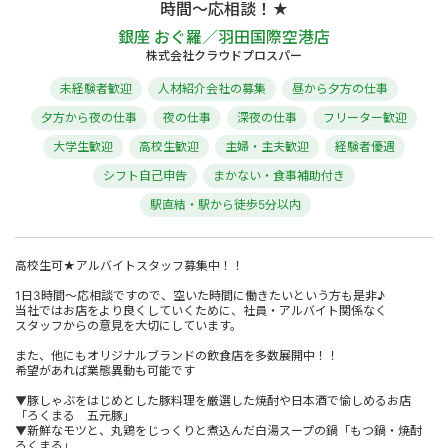
時間～応相談！★
銀座 おぐ羅／羽田国際空港店
株式会社クラウドプロスパー
未経験者歓迎
人材紹介会社の募集
昼から夕方の仕事
夕方から夜の仕事
夜の仕事
深夜の仕事
フリーター歓迎
大学生歓迎
高校生歓迎
主婦・主夫歓迎
経験者優遇
シフト自己申告
まかない・食事補助付き
駅直結・駅から徒歩5分以内
高校生可★アルバイトスタッフ募集中！！
1日3時間～応相談ですので、空いた時間に働きたいという方も是非♪
当社ではお店をより良くしていくために、社員・アルバイト関係なく
スタッフからの意見を大切にしています。
また、他にもオリジナルブランドの飲食店を多数展開中！！
希望があれば業態異動も可能です
▼豚しゃぶをはじめとした豚料理を厳選した焼酎や日本酒で愉しめるお店
「ろくまる 五元豚」
▼新鮮なモツと、丸鶏をじっくりと煮込んだ白湯スープの鍋「もつ鍋・焼酎
ろくまる」