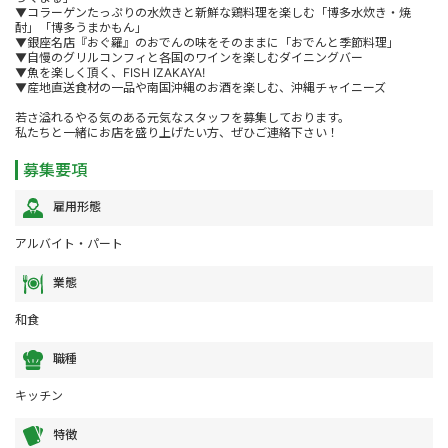
▼コラーゲンたっぷりの水炊きと新鮮な鶏料理を楽しむ「博多水炊き・焼
酎」「博多うまかもん」
▼銀座名店『おぐ羅』のおでんの味をそのままに「おでんと季節料理」
▼自慢のグリルコンフィと各国のワインを楽しむダイニングバー
▼魚を楽しく頂く、FISH IZAKAYA!
▼産地直送食材の一品や南国沖縄のお酒を楽しむ、沖縄チャイニーズ
若さ溢れるやる気のある元気なスタッフを募集しております。
私たちと一緒にお店を盛り上げたい方、ぜひご連絡下さい！
募集要項
雇用形態
アルバイト・パート
業態
和食
職種
キッチン
特徴