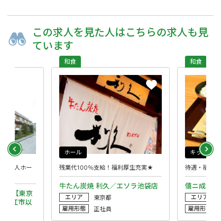
この求人を
見た人は
こちらの求人も
見
ています
和食
和食
ホール
キッチン
有料老人ホー
残業代100％支給！福利厚生充実★
待遇・福利厚
牛たん炭焼 利久／エソラ池袋店
僖ニ成ル食
ーレ 【東京
エリア
エリア
東京都
・狛江市以
雇用形態
雇用形態
正社員