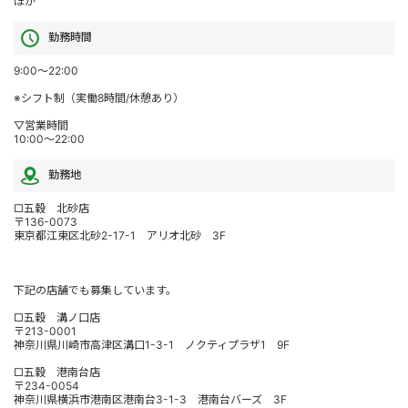
ほか
勤務時間
9:00～22:00
※シフト制（実働8時間/休憩あり）
▽営業時間
10:00～22:00
勤務地
□五穀 北砂店
〒136-0073
東京都江東区北砂2-17-1 アリオ北砂 3F
下記の店舗でも募集しています。
□五穀 溝ノ口店
〒213-0001
神奈川県川崎市高津区溝口1-3-1 ノクティプラザ1 9F
□五穀 港南台店
〒234-0054
神奈川県横浜市港南区港南台3-1-3 港南台バーズ 3F