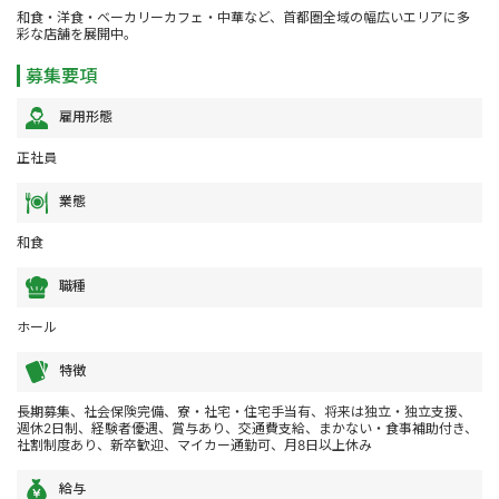
和食・洋食・ベーカリーカフェ・中華など、首都圏全域の幅広いエリアに多
彩な店舗を展開中。
募集要項
雇用形態
正社員
業態
和食
職種
ホール
特徴
長期募集、社会保険完備、寮・社宅・住宅手当有、将来は独立・独立支援、
週休2日制、経験者優遇、賞与あり、交通費支給、まかない・食事補助付き、
社割制度あり、新卒歓迎、マイカー通勤可、月8日以上休み
給与