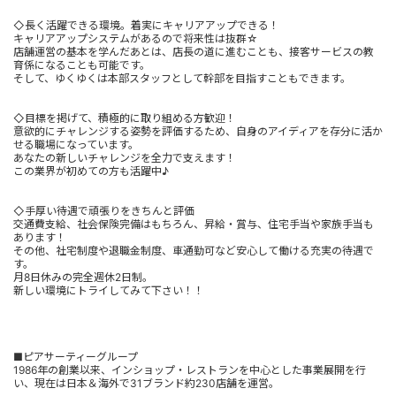
◇長く活躍できる環境。着実にキャリアアップできる！
キャリアアップシステムがあるので将来性は抜群☆
店舗運営の基本を学んだあとは、店長の道に進むことも、接客サービスの教
育係になることも可能です。
そして、ゆくゆくは本部スタッフとして幹部を目指すこともできます。
◇目標を掲げて、積極的に取り組める方歓迎！
意欲的にチャレンジする姿勢を評価するため、自身のアイディアを存分に活か
せる職場になっています。
あなたの新しいチャレンジを全力で支えます！
この業界が初めての方も活躍中♪
◇手厚い待遇で頑張りをきちんと評価
交通費支給、社会保険完備はもちろん、昇給・賞与、住宅手当や家族手当も
あります！
その他、社宅制度や退職金制度、車通勤可など安心して働ける充実の待遇で
す。
月8日休みの完全週休2日制。
新しい環境にトライしてみて下さい！！
■ピアサーティーグループ
1986年の創業以来、インショップ・レストランを中心とした事業展開を行
い、現在は日本＆海外で31ブランド約230店舗を運営。