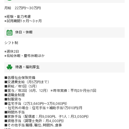
月給 22万円～30万円
※経験・能力考慮
※試用期間1ヶ月～3ヶ月
休日・休暇
シフト制
※週休2日
※有給休暇・慶弔休暇ほか
待遇・福利厚生
■各種社会保険完備
■交通費支給（月5万円まで）
■昇給／年1回（5月）
■賞与／年2回（6月、12月）＊昨年実績：平均2か月分/1回
■退職金制度
■制服貸与
■住宅手当（2万3,640円～3万6,060円）
・社宅外の場合：住宅手当＋補助手当1万610円/月
■時間外手当
■家族手当（配偶者：月9,090円、子1人：月3,050円）
■資格手当（調理士免許：月4,000円）
■その他手当:職種､職位､時間外､食事