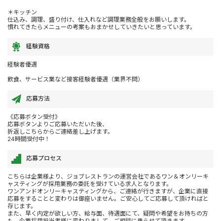
＊キッチン
仕込み、調理、盛り付け、仕入れなど調理業務全般をお願いします。
慣れてきたらメニューの考案もおまかせしていきたいと思っています。
経験資格
経験者優遇
飲食、サービス業など接客経験者優遇（業界不問）
応募方法
《応募ボタン受付》
応募ボタンよりご応募いただいた後、
折返しこちらからご連絡差し上げます。
24時間受付中！
応募プロセス
こちらは企業様より、ジョブレストランの運営会社であるワン＆オンリーキ
ャスティングが採用業務の委託を受けている求人となります。
ワンアンドオンリーキャスティングから、ご連絡が行きますが、企業に直接
応募をすることと変わりは御座いません。ご安心してご応募して頂ければと
存じます。
また、早く内定が欲しい方、給与面、待遇面にて、疑問や希望をお持ちの方
も、企業採用担当者様に変わりまして、ご相談に乗らせて頂きます。