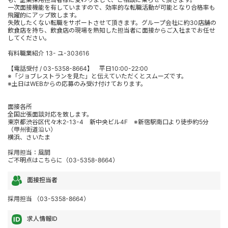
一次面接機能を有していますので、効率的な転職活動が可能となり合格率も
飛躍的にアップ致します。
失敗したくない転職をサポートさせて頂きます。グループ会社に約30店舗の
飲食店を持ち、飲食店の現場を熟知した担当者に面接からご入社までお任せ
してください。
有料職業紹介 13- ユ-303616
【電話受付 / 03-5358-8664】 平日10:00-22:00
※「ジョブレストランを見た」と伝えていただくとスムーズです。
※土日はWEBからの応募のみ受け付けております。
面接各所
全国出張面談対応を致します。
東京都渋谷区代々木2-13-4 新中央ビル4F ※新宿駅南口より徒歩約5分
（甲州街道沿い）
横浜、さいたま
採用担当：風間
ご不明点はこちらに（03-5358-8664）
面接担当者
採用担当 （03-5358-8664）
求人情報ID