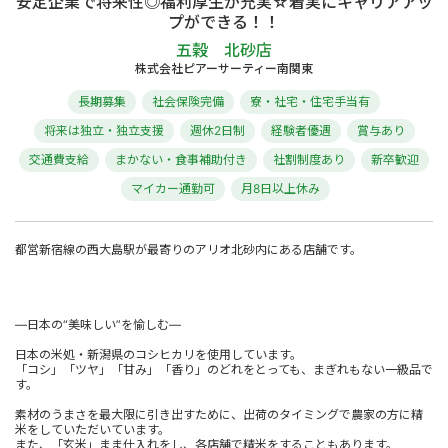
安定企業で将来性◎福利厚生が充実☆着実にキャリアアッ
プができる！！
五穀 北砂店
株式会社ピアーサーティー南関東
長期募集
社会保険完備
寮・社宅・住宅手当有
将来は独立・独立支援
週休2日制
経験者優遇
賞与あり
交通費支給
まかない・食事補助付き
社割制度あり
新卒歓迎
マイカー通勤可
月8日以上休み
都営新宿線の西大島駅が最寄りのアリオ北砂内にある店舗です。
―日本の“美味しい”を愉しむ―
日本の米処・新潟県のコシヒカリを使用しています。
「コシ」「ツヤ」「甘み」「香り」のどれをとっても、まぎれもない一級品で
す。
素材のうまさを最大限に引き出すために、出荷のタイミングで農家の方に精
米をしていただいています。
また、「玄米」まま仕入れをし、各店舗で精米をすることもあります。