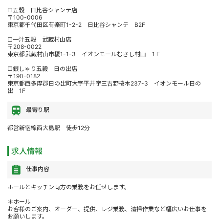
□五穀 日比谷シャンテ店
〒100-0006
東京都千代田区有楽町1-2-2 日比谷シャンテ B2F
□一汁五穀 武蔵村山店
〒208-0022
東京都武蔵村山市榎1-1-3 イオンモールむさし村山 1Ｆ
□銀しゃり五穀 日の出店
〒190-0182
東京都西多摩郡日の出町大字平井字三吉野桜木237-3 イオンモール日の
出 1F
最寄り駅
都営新宿線西大島駅 徒歩12分
求人情報
仕事内容
ホールとキッチン両方の業務をお任せします。
＊ホール
お客様のご案内、オーダー、提供、レジ業務、清掃作業など幅広いお仕事を
お願いします。