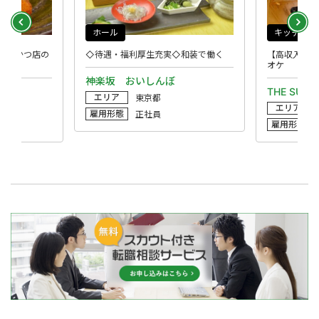
ホール
キッチン
◎牛かつ店の
◇待遇・福利厚生充実◇和装で働く
【高収入】月
オケ
神楽坂 おいしんぼ
THE SUI
エリア
東京都
エリア
雇用形態
正社員
雇用形態