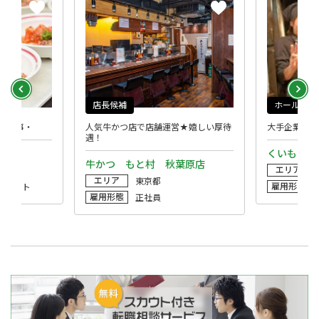
店長候補
ホール
お仕事・
人気牛かつ店で店舗運営★嬉しい厚待
大手企業で十
遇！
くいもの屋
牛かつ もと村 秋葉原店
エリア
エリア
東京都
雇用形態
・パート
雇用形態
正社員