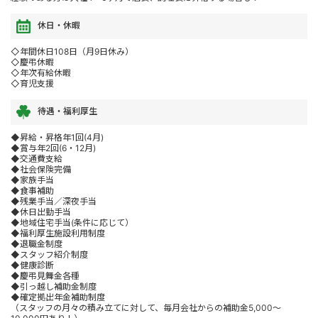
休日・休暇
◇年間休日108日（月9日休み）
◇慶弔休暇
◇年次有給休暇
◇育児支援
待遇・福利厚生
◆昇給・昇格年1回(4月)
◆賞与年2回(6・12月)
◆交通費支給
◆社会保険完備
◆家族手当
◆食事補助
◆残業手当／深夜手当
◆休日出勤手当
◆地域住宅手当(条件に応じて）
◆福利厚生施設利用制度
◆退職金制度
◆スタッフ紹介制度
◆健康診断
◆慶弔見舞金各種
◆引っ越し補助金制度
◆確定拠出年金補助制度
（スタッフの月々の積み立てに対して、毎月会社からの補助金5,000～