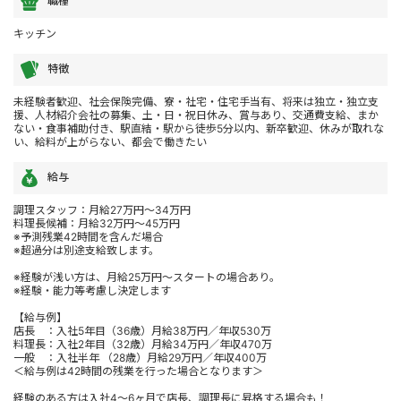
職種
キッチン
特徴
未経験者歓迎、社会保険完備、寮・社宅・住宅手当有、将来は独立・独立支
援、人材紹介会社の募集、土・日・祝日休み、賞与あり、交通費支給、まか
ない・食事補助付き、駅直結・駅から徒歩5分以内、新卒歓迎、休みが取れな
い、給料が上がらない、都会で働きたい
給与
調理スタッフ：月給27万円～34万円
料理長候補：月給32万円～45万円
※予測残業42時間を含んだ場合
※超過分は別途支給致します。
※経験が浅い方は、月給25万円～スタートの場合あり。
※経験・能力等考慮し決定します
【給与例】
店長 ：入社5年目（36歳）月給38万円／年収530万
料理長：入社2年目（32歳）月給34万円／年収470万
一般 ：入社半年 （28歳）月給29万円／年収400万
＜給与例は42時間の残業を行った場合となります＞
経験のある方は入社4～6ヶ月で店長、調理長に昇格する場合も！