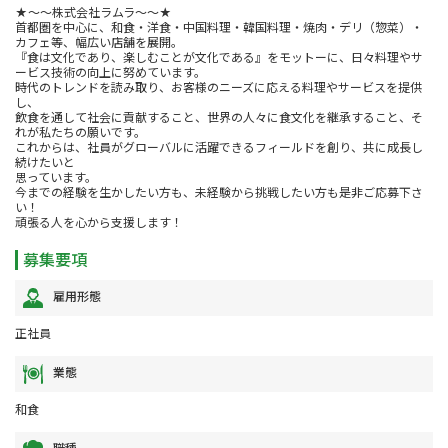
★～～株式会社ラムラ～～★
首都圏を中心に、和食・洋食・中国料理・韓国料理・焼肉・デリ（惣菜）・
カフェ等、幅広い店舗を展開。
『食は文化であり、楽しむことが文化である』をモットーに、日々料理やサ
ービス技術の向上に努めています。
時代のトレンドを読み取り、お客様のニーズに応える料理やサービスを提供
し、
飲食を通して社会に貢献すること、世界の人々に食文化を継承すること、そ
れが私たちの願いです。
これからは、社員がグローバルに活躍できるフィールドを創り、共に成長し
続けたいと
思っています。
今までの経験を生かしたい方も、未経験から挑戦したい方も是非ご応募下さ
い！
頑張る人を心から支援します！
募集要項
雇用形態
正社員
業態
和食