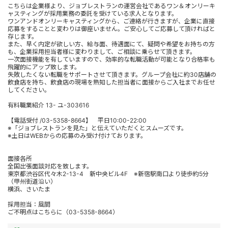
こちらは企業様より、ジョブレストランの運営会社であるワン＆オンリーキ
ャスティングが採用業務の委託を受けている求人となります。
ワンアンドオンリーキャスティングから、ご連絡が行きますが、企業に直接
応募をすることと変わりは御座いません。ご安心してご応募して頂ければと
存じます。
また、早く内定が欲しい方、給与面、待遇面にて、疑問や希望をお持ちの方
も、企業採用担当者様に変わりまして、ご相談に乗らせて頂きます。
一次面接機能を有していますので、効率的な転職活動が可能となり合格率も
飛躍的にアップ致します。
失敗したくない転職をサポートさせて頂きます。グループ会社に約30店舗の
飲食店を持ち、飲食店の現場を熟知した担当者に面接からご入社までお任せ
してください。
有料職業紹介 13- ユ-303616
【電話受付 /03-5358-8664】 平日10:00-22:00
※「ジョブレストランを見た」と伝えていただくとスムーズです。
※土日はWEBからの応募のみ受け付けております。
面接各所
全国出張面談対応を致します。
東京都渋谷区代々木2-13-4 新中央ビル4F ※新宿駅南口より徒歩約5分
（甲州街道沿い）
横浜、さいたま
採用担当：風間
ご不明点はこちらに（03-5358-8664）