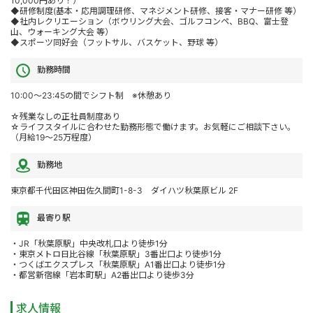
10,000円あり！）
◆研修制度(基本・応用調理研修、マネジメント研修、接客・マナー研修 等）
◆社内レクリエーション（ボウリング大会、ゴルフコンペ、BBQ、富士登
山、ウォーキング大会 等）
◆スポーツ同好会（フットサル、バスケット、野球 等）
勤務時間
10:00～23:45の間でシフト制 ※休憩あり
☆残業なしの正社員制度あり
☆ライフスタイルに合わせた勤務形態で働けます。お気軽にご相談下さい。
（月給19～25万程度）
勤務地
東京都千代田区神田佐久間町1-8-3 ダイハツ秋葉原ビル 2F
最寄り駅
・JR「秋葉原駅」中央改札口より徒歩1分
・東京メトロ日比谷線「秋葉原駅」3番出口より徒歩1分
・つくばエクスプレス「秋葉原駅」A1番出口より徒歩1分
・都営新宿線「岩本町駅」A2番出口より徒歩3分
求人情報