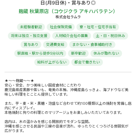
日(月9日休)・賞与あり◎
麹蔵 秋葉原店（コウジクラ アキハバラテン）
株式会社ラムラ
未経験者歓迎
社会保険完備
寮・社宅・住宅手当有
将来は独立・独立支援
人材紹介会社の募集
土・日・祝日休み
賞与あり
交通費支給
まかない・食事補助付き
駅直結・駅から徒歩5分以内
新卒歓迎
休みが取れない
給料が上がらない
都会で働きたい
★～～麹蔵～～★
安心・安全、かつ美味しい国産食材にこだわり
鹿児島県産黒豚や紫いも、奄美の本鮪、沖縄産島らっきょ、海ブドウなど美
味しい料理をとことん提供しています。
また、芋・麦・米・黒糖・泡盛など合わせて約100種類以上の焼酎を常備し店
内にディスプレイ。
本格焼酎と拘りの料理とのマリアージュをお楽しみいただいております。
店内は、木の温かみを感じる開放的でモダンな空間。
沖縄を感じさせる民謡や三線の音楽が流れ、ゆったりとくつろげる雰囲気が
広がります。