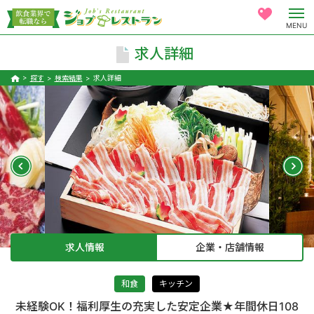
MENU
求人詳細
探す
検索結果
求人詳細
求人情報
企業・店舗情報
和食
キッチン
未経験OK！福利厚生の充実した安定企業★年間休日108