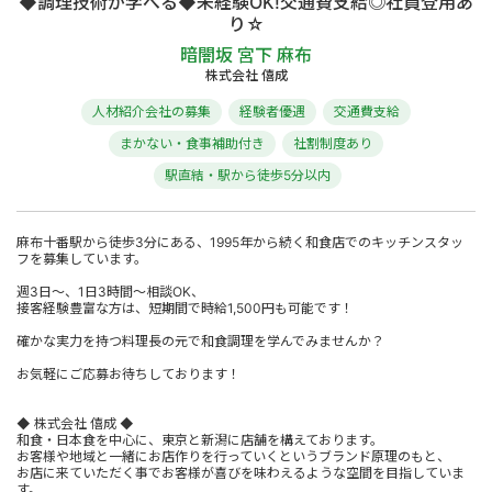
◆調理技術が学べる◆未経験OK!交通費支給◎社員登用あ
り☆
暗闇坂 宮下 麻布
株式会社 僖成
人材紹介会社の募集
経験者優遇
交通費支給
まかない・食事補助付き
社割制度あり
駅直結・駅から徒歩5分以内
麻布十番駅から徒歩3分にある、1995年から続く和食店でのキッチンスタッ
フを募集しています。
週3日～、1日3時間～相談OK、
接客経験豊富な方は、短期間で時給1,500円も可能です！
確かな実力を持つ料理長の元で和食調理を学んでみませんか？
お気軽にご応募お待ちしております！
◆ 株式会社 僖成 ◆
和食・日本食を中心に、東京と新潟に店舗を構えております。
お客様や地域と一緒にお店作りを行っていくというブランド原理のもと、
お店に来ていただく事でお客様が喜びを味わえるような空間を目指していま
す。