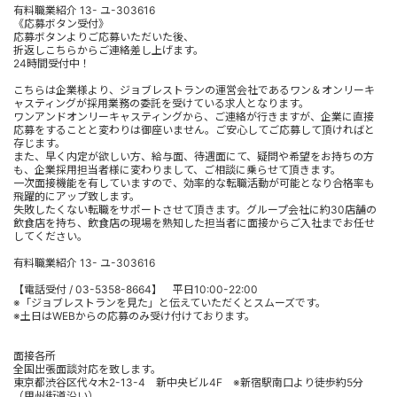
有料職業紹介 13- ユ-303616
《応募ボタン受付》
応募ボタンよりご応募いただいた後、
折返しこちらからご連絡差し上げます。
24時間受付中！
こちらは企業様より、ジョブレストランの運営会社であるワン＆オンリーキ
ャスティングが採用業務の委託を受けている求人となります。
ワンアンドオンリーキャスティングから、ご連絡が行きますが、企業に直接
応募をすることと変わりは御座いません。ご安心してご応募して頂ければと
存じます。
また、早く内定が欲しい方、給与面、待遇面にて、疑問や希望をお持ちの方
も、企業採用担当者様に変わりまして、ご相談に乗らせて頂きます。
一次面接機能を有していますので、効率的な転職活動が可能となり合格率も
飛躍的にアップ致します。
失敗したくない転職をサポートさせて頂きます。グループ会社に約30店舗の
飲食店を持ち、飲食店の現場を熟知した担当者に面接からご入社までお任せ
してください。
有料職業紹介 13- ユ-303616
【電話受付 / 03-5358-8664】 平日10:00-22:00
※「ジョブレストランを見た」と伝えていただくとスムーズです。
※土日はWEBからの応募のみ受け付けております。
面接各所
全国出張面談対応を致します。
東京都渋谷区代々木2-13-4 新中央ビル4F ※新宿駅南口より徒歩約5分
（甲州街道沿い）