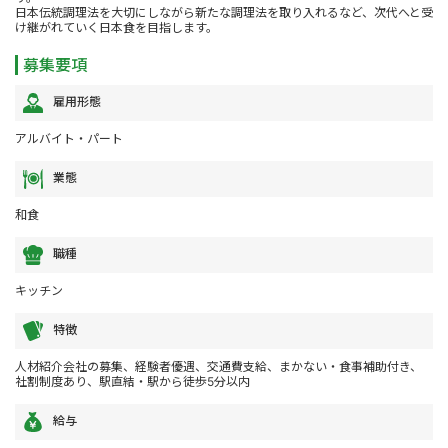
日本伝統調理法を大切にしながら新たな調理法を取り入れるなど、次代へと受
け継がれていく日本食を目指します。
募集要項
雇用形態
アルバイト・パート
業態
和食
職種
キッチン
特徴
人材紹介会社の募集、経験者優遇、交通費支給、まかない・食事補助付き、
社割制度あり、駅直結・駅から徒歩5分以内
給与