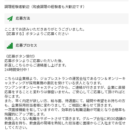
調理経験者歓迎（和食調理の経験者も大歓迎です）
応募方法
ここまでお読みいただきありがとうございました。
【応募する】ボタンよりご応募ください
応募プロセス
《応募ボタン受付》
応募ボタンよりご応募いただいた後、
折返しこちらからご連絡差し上げます。
24時間受付中！
こちらは企業様より、ジョブレストランの運営会社であるワン＆オンリーキ
ャスティングが採用業務の委託を受けている求人となります。
ワンアンドオンリーキャスティングから、ご連絡が行きますが、企業に直接
応募をすることと変わりは御座いません。ご安心してご応募して頂ければと
存じます。
また、早く内定が欲しい方、給与面、待遇面にて、疑問や希望をお持ちの方
も、企業採用担当者様に変わりまして、ご相談に乗らせて頂きます。
一次面接機能を有していますので、効率的な転職活動が可能となり合格率も
飛躍的にアップ致します。
失敗したくない転職をサポートさせて頂きます。グループ会社に約30店舗の
飲食店を持ち、飲食店の現場を熟知した担当者に面接からご入社までお任せ
してください。