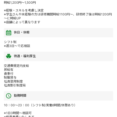
時給1,200円～1,500円
※経験・スキルを考慮し決定
※学生さんや未経験の方は研修期間時給1100円～、研修終了後は時給1200円
～に時給UP
※店舗によって異なります
休日・休暇
シフト制
※週3日～で応相談
待遇・福利厚生
交通費規定内支給
昇給有
食事付
制服貸与
社員登用制度
社員割引制度有
勤務時間
10：00～23：00（シフト制/実働8時間/休憩あり）
※1日3時間～相談可
※終電考慮いたします