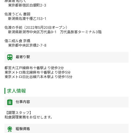
神楽坂 和らく
東京都新宿区白銀町2-3
佐渡うどん 蒼囲
新潟県佐渡千種乙153-1
佐渡の手前（2022年5月20日オープン）
新潟県新潟市中央区万代島9-1 万代島旅客ターミナル3階
僖ニ成ル食 京橋
東京都中央区京橋2-7-8
最寄り駅
都営大江戸線麻布十番駅より徒歩3分
東京メトロ南北線麻布十番駅より徒歩5分
東京メトロ日比谷線六本木駅より徒歩15分
求人情報
仕事内容
【調理スタッフ】
和食調理業務をお任せします。
経験資格