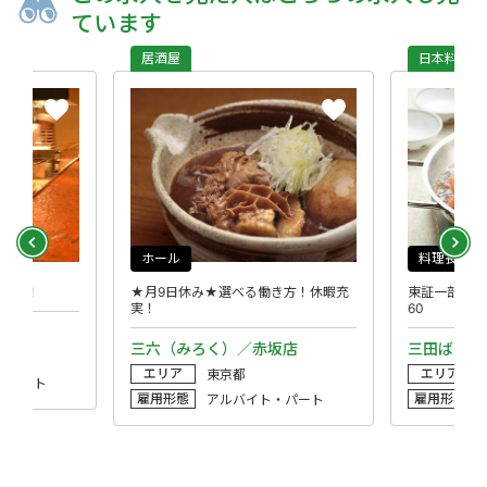
ています
居酒屋
日本料理・
ホール
料理長候補
OK!
★月9日休み★選べる働き方！休暇充
東証一部上場
実！
60
三六（みろく）／赤坂店
三田ばさら
エリア
エリア
東京都
・パート
雇用形態
雇用形態
アルバイト・パート