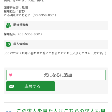
横浜、さいたま、大阪、福岡、
面接担当者：風間
採用担当：菅野
ご不明点はこちらに（03-5358-8661）
面接担当者
採用担当 （03-5358-8661）
求人情報ID
J0022202（お問い合わせの際にこちらのIDでお伝え頂くとスムーズです。）
気になるに追加
応募する
この求人を
見た人は
こちらの求人も
見