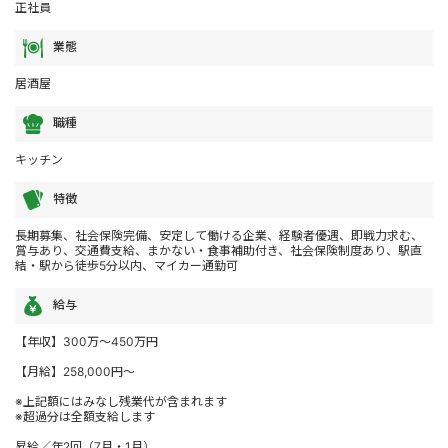
正社員
業態
居酒屋
職種
キッチン
特徴
長期募集、社会保険完備、安定して働ける企業、経験者優遇、即戦力求む、
賞与あり、交通費支給、まかない・食事補助付き、社会保険制度あり、駅直
結・駅から徒歩5分以内、マイカー通勤可
給与
【年収】300万～450万円
【月給】258,000円～
※上記額にはみなし残業代が含まれます
※超過分は全額支給します
昇給／年2回（7月・1月）