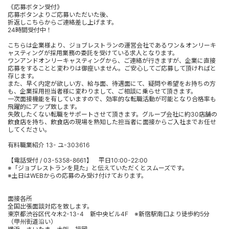
《応募ボタン受付》
応募ボタンよりご応募いただいた後、
折返しこちらからご連絡差し上げます。
24時間受付中！
こちらは企業様より、ジョブレストランの運営会社であるワン＆オンリーキ
ャスティングが採用業務の委託を受けている求人となります。
ワンアンドオンリーキャスティングから、ご連絡が行きますが、企業に直接
応募をすることと変わりは御座いません。ご安心してご応募して頂ければと
存じます。
また、早く内定が欲しい方、給与面、待遇面にて、疑問や希望をお持ちの方
も、企業採用担当者様に変わりまして、ご相談に乗らせて頂きます。
一次面接機能を有していますので、効率的な転職活動が可能となり合格率も
飛躍的にアップ致します。
失敗したくない転職をサポートさせて頂きます。グループ会社に約30店舗の
飲食店を持ち、飲食店の現場を熟知した担当者に面接からご入社までお任せ
してください。
有料職業紹介 13- ユ-303616
【電話受付 / 03-5358-8661】 平日10:00-22:00
※「ジョブレストランを見た」と伝えていただくとスムーズです。
※土日はWEBからの応募のみ受け付けております。
面接各所
全国出張面談対応を致します。
東京都渋谷区代々木2-13-4 新中央ビル4F ※新宿駅南口より徒歩約5分
（甲州街道沿い）