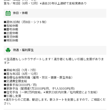
賞与／年2回（6月・12月）※過去20年以上連続で支給実績あり
休日・休暇
■週休2日制（月8日・シフト制）
■有給休暇
■慶弔休暇
■出産休暇
■育児休暇
■特別休暇
待遇・福利厚生
≪生活面もしっかりサポートします！遠方者にも嬉しい引越し支援がありま
す≫
■昇給年2回（1月・7月）
■賞与年2回（6月・12月）
■各種社会保険完備（雇用・労災・健康・厚生年金）
■交通費全額支給
■食事手当(3000円／月)
■家族手当（配偶者1万2000円/月、子1人5000円/月)
■住宅手当（一律2万円支給。※東京23区内対象／社内規定により支給）
■引越し支援
※遠方からのご応募、歓迎します。新スタートを支援しますので、ご相談くだ
さい。