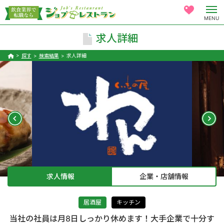
MENU
求人詳細
探す
検索結果
求人詳細
求人情報
企業・店舗情報
居酒屋
キッチン
当社の社員は月8日しっかり休めます！大手企業で十分す