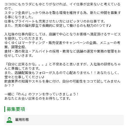
ココロにもカラダにもゆとりがなければ、イイ仕事が出来ないと考えている
ので、
スタッフ全員がしっかり休みを取る環境を維持する為、新たに仲間を募集す
る事になりました。
仕事もプライベートも充実させたい方にはピッタリのお仕事です。
また、充実の福利厚生で長期的に安定して働けるのも魅力の1つです♪
入社後の仕事内容としては、店舗で中心となりお客様へ満足頂けるサービス
を提供していただきます。
ゆくゆくはマーケティング・販売促進やキャンペーンの企画、メニューの考
案、調理全般、
食材・酒の発注・アルバイトの採用・教育など店舗の運営や業務の管理をお
任せしていきます。
『自分に出来るかな。。。』と不安あると思いますが、入社後の研修もちゃ
んと準備しております。
また、店舗配属後もフォローが入るので心配ありません！！あなたらしく、
堂々と仕事してください♪
飲食業界の知識やスキルを身に付け、自分の可能性をココで試してみません
か？？
一緒に『わん』のファンを作っていきましょう！
あなたとお会い出来るのをお待ちしてます。
募集要項
雇用形態