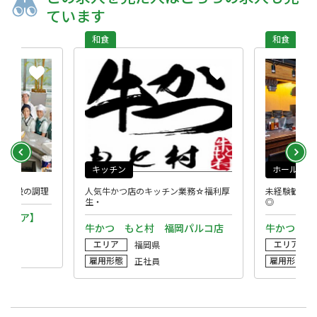
ています
和食
和食
キッチン
ホール
・施設の調理
人気牛かつ店のキッチン業務☆福利厚
未経験歓迎★
生・
◎
岡エリア】
牛かつ もと村 福岡パルコ店
牛かつ も
エリア
エリア
福岡県
雇用形態
雇用形態
正社員