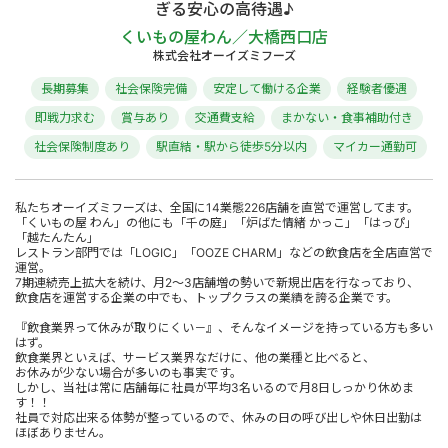
ぎる安心の高待遇♪
くいもの屋わん／大橋西口店
株式会社オーイズミフーズ
長期募集
社会保険完備
安定して働ける企業
経験者優遇
即戦力求む
賞与あり
交通費支給
まかない・食事補助付き
社会保険制度あり
駅直結・駅から徒歩5分以内
マイカー通勤可
私たちオーイズミフーズは、全国に14業態226店舗を直営で運営してます。
「くいもの屋 わん」の他にも「千の庭」「炉ばた情緒 かっこ」「はっぴ」
「越たんたん」
レストラン部門では「LOGIC」「OOZE CHARM」などの飲食店を全店直営で
運営。
7期連続売上拡大を続け、月2～3店舗増の勢いで新規出店を行なっており、
飲食店を運営する企業の中でも、トップクラスの業績を誇る企業です。
『飲食業界って休みが取りにくい－』、そんなイメージを持っている方も多い
はず。
飲食業界といえば、サービス業界なだけに、他の業種と比べると、
お休みが少ない場合が多いのも事実です。
しかし、当社は常に店舗毎に社員が平均3名いるので月8日しっかり休めま
す！！
社員で対応出来る体勢が整っているので、休みの日の呼び出しや休日出勤は
ほぼありません。