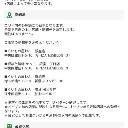
※店舗によって多少異なります。
勤務地
エリア内の各店舗にて勤務となります。
希望を考慮の上、店舗・勤務先を決定します。
転勤はありません。
ご希望の勤務地をお教えください☆
■くいもの屋わん 銀座店
中央区銀座1-5-10 GINZA 1st5BLDG. ３F
■炉ばた情緒 かっこ 銀座一丁目店
中央区銀座1-5-10 GINZA1st.5BLDG. 7F
■くいもの屋わん 新橋店
港区新橋2-19-10 新橋マリンビル 10F
■くいもの屋わん 豊洲IHIビル店
江東区豊洲3-1-1 豊洲IHIビル1F
☆地方への出店を強化中です。U・Iターン歓迎します。
☆オープン前の店舗に配属となる場合は、オープンまで近隣店舗への勤務と
なります。
☆目安としてお住まいから片道1時間以内の店舗への配属です。
最寄り駅