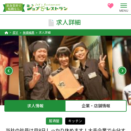
MENU
求人詳細
探す
検索結果
求人詳細
求人情報
企業・店舗情報
居酒屋
キッチン
当社の社員は月8日しっかり休めます！大手企業で十分す