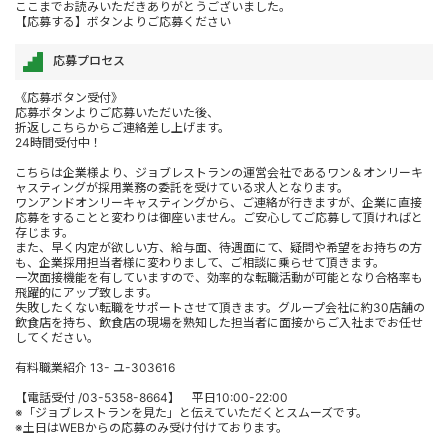
ここまでお読みいただきありがとうございました。
【応募する】ボタンよりご応募ください
応募プロセス
《応募ボタン受付》
応募ボタンよりご応募いただいた後、
折返しこちらからご連絡差し上げます。
24時間受付中！
こちらは企業様より、ジョブレストランの運営会社であるワン＆オンリーキ
ャスティングが採用業務の委託を受けている求人となります。
ワンアンドオンリーキャスティングから、ご連絡が行きますが、企業に直接
応募をすることと変わりは御座いません。ご安心してご応募して頂ければと
存じます。
また、早く内定が欲しい方、給与面、待遇面にて、疑問や希望をお持ちの方
も、企業採用担当者様に変わりまして、ご相談に乗らせて頂きます。
一次面接機能を有していますので、効率的な転職活動が可能となり合格率も
飛躍的にアップ致します。
失敗したくない転職をサポートさせて頂きます。グループ会社に約30店舗の
飲食店を持ち、飲食店の現場を熟知した担当者に面接からご入社までお任せ
してください。
有料職業紹介 13- ユ-303616
【電話受付 /03-5358-8664】 平日10:00-22:00
※「ジョブレストランを見た」と伝えていただくとスムーズです。
※土日はWEBからの応募のみ受け付けております。