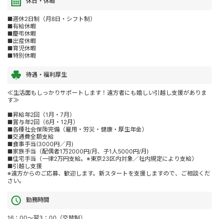
休日・休暇
■週休2日制（月8日・シフト制）
■有給休暇
■慶弔休暇
■出産休暇
■育児休暇
■特別休暇
待遇・福利厚生
≪生活面もしっかりサポートします！遠方者にも嬉しい引越し支援がありま
す≫
■昇給年2回（1月・7月）
■賞与年2回（6月・12月）
■各種社会保険完備（雇用・労災・健康・厚生年金）
■交通費全額支給
■食事手当(3000円／月)
■家族手当（配偶者1万2000円/月、子1人5000円/月)
■住宅手当（一律2万円支給。※東京23区内対象／社内規定により支給）
■引越し支援
※遠方からのご応募、歓迎します。新スタートを支援しますので、ご相談くだ
さい。
勤務時間
16：00～翌3：00（交替制）