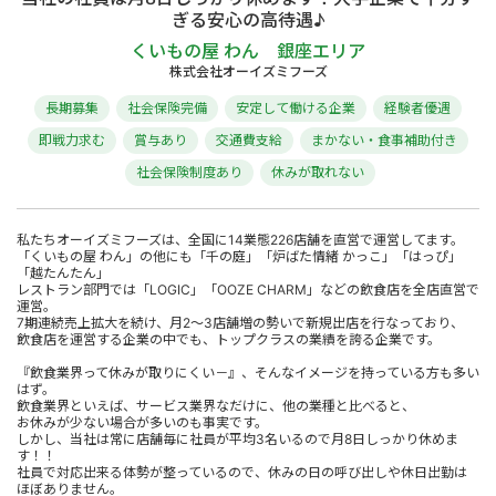
ぎる安心の高待遇♪
くいもの屋 わん 銀座エリア
株式会社オーイズミフーズ
長期募集
社会保険完備
安定して働ける企業
経験者優遇
即戦力求む
賞与あり
交通費支給
まかない・食事補助付き
社会保険制度あり
休みが取れない
私たちオーイズミフーズは、全国に14業態226店舗を直営で運営してます。
「くいもの屋 わん」の他にも「千の庭」「炉ばた情緒 かっこ」「はっぴ」
「越たんたん」
レストラン部門では「LOGIC」「OOZE CHARM」などの飲食店を全店直営で
運営。
7期連続売上拡大を続け、月2～3店舗増の勢いで新規出店を行なっており、
飲食店を運営する企業の中でも、トップクラスの業績を誇る企業です。
『飲食業界って休みが取りにくい－』、そんなイメージを持っている方も多い
はず。
飲食業界といえば、サービス業界なだけに、他の業種と比べると、
お休みが少ない場合が多いのも事実です。
しかし、当社は常に店舗毎に社員が平均3名いるので月8日しっかり休めま
す！！
社員で対応出来る体勢が整っているので、休みの日の呼び出しや休日出勤は
ほぼありません。