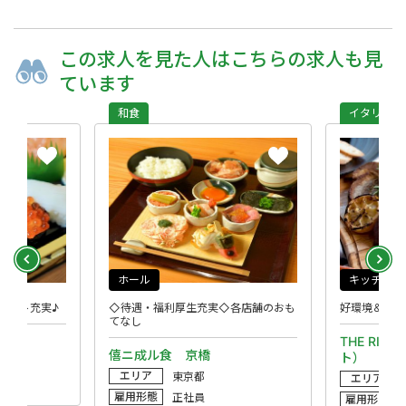
この求人を
見た人は
こちらの求人も
見
ています
和食
イタリアン
ホール
キッチン
ポート充実♪
◇待遇・福利厚生充実◇各店舗のおも
好環境＆厚待
てなし
店舗
THE RIG
僖ニ成ル食 京橋
ト）
エリア
東京都
エリア
雇用形態
正社員
雇用形態