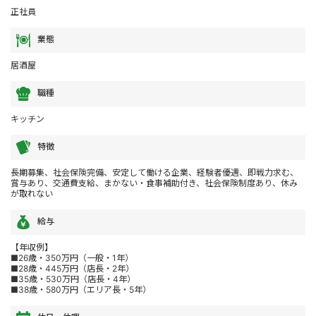
正社員
業態
居酒屋
職種
キッチン
特徴
長期募集、社会保険完備、安定して働ける企業、経験者優遇、即戦力求む、
賞与あり、交通費支給、まかない・食事補助付き、社会保険制度あり、休み
が取れない
給与
【年収例】
■26歳・350万円（一般・1年）
■28歳・445万円（店長・2年）
■35歳・530万円（店長・4年）
■38歳・580万円（エリア長・5年）