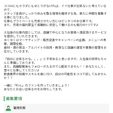
ココロにもカラダにもゆとりがなければ、イイ仕事が出来ないと考えている
ので、
スタッフ全員がしっかり休みを取る環境を維持する為、新たに仲間を募集す
る事になりました。
仕事もプライベートも充実させたい方にはピッタリのお仕事です。
また、充実の福利厚生で長期的に安定して働けるのも魅力の1つです♪
入社後の仕事内容としては、店舗で中心となりお客様へ満足頂けるサービス
を提供していただきます。
ゆくゆくはマーケティング・販売促進やキャンペーンの企画、メニューの考
案、調理全般、
食材・酒の発注・アルバイトの採用・教育など店舗の運営や業務の管理をお
任せしていきます。
『自分に出来るかな。。。』と不安あると思いますが、入社後の研修もちゃ
んと準備しております。
また、店舗配属後もフォローが入るので心配ありません！！あなたらしく、
堂々と仕事してください♪
飲食業界の知識やスキルを身に付け、自分の可能性をココで試してみません
か？？
一緒に『わん』のファンを作っていきましょう！
あなたとお会い出来るのをお待ちしてます。
募集要項
雇用形態