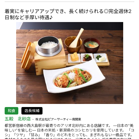
着実にキャリアアップでき、長く続けられる◎完全週休2
日制など手厚い待遇♪
和食
店長候補
五穀 北砂店
株式会社ピアーサーティー南関東
都営新宿線の西大島駅が最寄りのアリオ北砂内にある店舗です。 ―日本の“美
味しい”を愉しむ― 日本の米処・新潟県のコシヒカリを使用しています。 「コ
シ」「ツヤ」「甘み」「香り」のどれをとっても、まぎれもない一級品です。