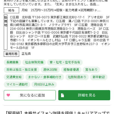
素材のうまさを最大限に引き出すために、出荷のタイミングで農家の方に精
米をしていただいています。 また、「玄米」まま仕入れをし、各店....
月給 25万円～35万円 ※経験・能力考慮 ※試用期間1ヶ....
給与
□五穀 北砂店 〒136-0073 東京都江東区北砂2-17-1 アリオ北砂 3F
勤
下記の店舗でも募集しています。 □五穀 溝ノ口店 〒213-0001 神奈川
務
県川崎市高津区溝口1-3-1 ノクティプラザ1 9F □五穀 港南台店 〒
地
234-0054 神奈川県横浜市港南区港南台3-1-3 港南台バーズ 3F □五
穀 日比谷シャンテ店 〒100-0006 東京都千代田区有楽町1-2-2 日比
谷シャンテ B2F □一汁五穀 武蔵村山店 〒208-0022 東京都武蔵村山
市榎1-1-3 イオンモールむさし村山 1Ｆ □銀しゃり五穀 日の出店 〒
190-0182 東京都西多摩郡日の出町大字平井字三吉野桜木237-3 イオン
モール日の出 1F
正社員
雇用形態
長期募集
社会保険完備
寮・社宅・住宅手当有
将来は独立・独立支援
週休2日制
経験者優遇
賞与あり
交通費支給
まかない・食事補助付き
社割制度あり
新卒歓迎
マイカー通勤可
月8日以上休み
気になるに追加
詳細を見る
【駅直結】本格サイフォン珈琲を提供！キャリアアップで