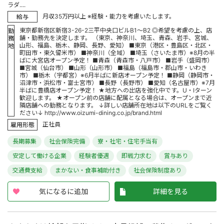
ラダ....
月収35万円以上 ※経験・能力を考慮いたします。
給与
東京都新宿区新宿3-26-2三平中央口ビルB1～B2 ◎希望を考慮の上、店
勤
舗・勤務先を決定します。 （東京、神奈川、埼玉、青森、岩手、宮城、
務
山形、福島、栃木、静岡、長野、愛知） ■東京（港区・豊島区・北区・
地
町田市・東久留米市） ■神奈川（全域） ■埼玉（さいたま市）※8月の半
ばに大宮店オープン予定！ ■青森（青森市・八戸市） ■岩手（盛岡市）
■宮城（仙台市） ■山形（山形市） ■福島（福島市・郡山市・いわき
市） ■栃木（宇都宮）※6月半ばに新店オープン予定！ ■静岡（静岡市・
沼津市・浜松市・富士宮市） ■長野（長野市） ■愛知（名古屋市）※7月
半ばに豊橋店オープン予定！ ★地方への出店を強化中です。U・Iターン
歓迎します。 ★オープン前の店舗に配属となる場合は、オープンまで近
隣店舗への勤務となります。 ↓詳しい店舗所在地は以下のURLをご覧く
ださい↓ http://www.oizumi-dining.co.jp/brand.html
正社員
雇用形態
長期募集
社会保険完備
寮・社宅・住宅手当有
安定して働ける企業
経験者優遇
即戦力求む
賞与あり
交通費支給
まかない・食事補助付き
社会保険制度あり
気になるに追加
詳細を見る