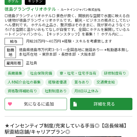
ホテル
キッチン
徳島グランヴィリオホテル
ルートインジャパン株式会社
□徳島グランヴィリオホテル□ 景色が良く、開放的な空間で水面に映える白
い建物が徳島グランヴィリオホテルです。 観光・ビジネスの拠点としてたい
へん便利です。 ホテルの上品さ、贅沢感はそのままに、我が家のようなくつ
ろげる空間と温かいおもてなしが自慢です。 全国にホテルを展開しているル
ートインジャパンから、【キッチンスタッフ】を募集！！ ホテル内に....
月給28万円～40万円 ※経験・スキルを考慮致します
給与
徳島県徳島市万代町3-5-1 ―全国各地に施設あり― ※転勤基本無し
勤務
本社所在地 ・東京本部 ・長野本部 ・大阪本部
地
正社員
雇用形態
長期募集
社会保険完備
寮・社宅・住宅手当有
研修制度有り
人材紹介会社の募集
経験者優遇
賞与あり
交通費支給
資格取得補助有り
社割制度あり
月8日以上休み
気になるに追加
詳細を見る
★インセンティブ制度/充実している手当◎【店長候補】
駅直結店舗/キャリアプラン◎