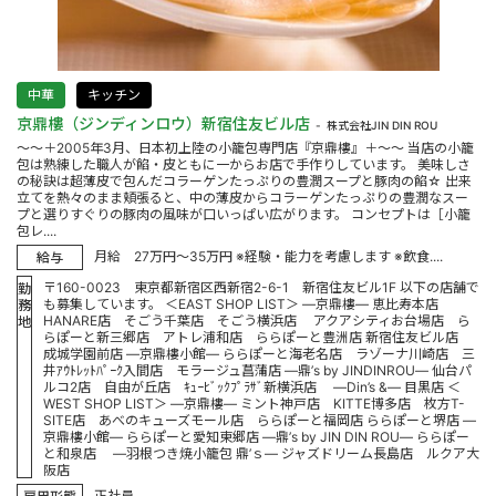
中華
キッチン
京鼎樓（ジンディンロウ）新宿住友ビル店
株式会社JIN DIN ROU
～～＋2005年3月、日本初上陸の小籠包専門店『京鼎樓』＋～～ 当店の小籠
包は熟練した職人が餡・皮ともに一からお店で手作りしています。 美味しさ
の秘訣は超薄皮で包んだコラーゲンたっぷりの豊潤スープと豚肉の餡☆ 出来
立てを熱々のまま頬張ると、中の薄皮からコラーゲンたっぷりの豊潤なスー
プと選りすぐりの豚肉の風味が口いっぱい広がります。 コンセプトは［小籠
包レ....
月給 27万円～35万円 ※経験・能力を考慮します ※飲食....
給与
〒160-0023 東京都新宿区西新宿2-6-1 新宿住友ビル1F 以下の店舗で
勤
も募集しています。 ＜EAST SHOP LIST＞ ―京鼎樓― 恵比寿本店
務
HANARE店 そごう千葉店 そごう横浜店 アクアシティお台場店 ら
地
らぽーと新三郷店 アトレ浦和店 ららぽーと豊洲店 新宿住友ビル店
成城学園前店 ―京鼎樓小館― ららぽーと海老名店 ラゾーナ川崎店 三
井ｱｳﾄﾚｯﾄﾊﾟｰｸ入間店 モラージュ菖蒲店 ―鼎’s by JINDINROU― 仙台パ
ルコ2店 自由が丘店 ｷｭｰﾋﾞｯｸﾌﾟﾗｻﾞ新横浜店 ―Din’s &― 目黒店 ＜
WEST SHOP LIST＞ ―京鼎樓― ミント神戸店 KITTE博多店 枚方T-
SITE店 あべのキューズモール店 ららぽーと福岡店 ららぽーと堺店 ―
京鼎樓小館― ららぽーと愛知東郷店 ―鼎’s by JIN DIN ROU― ららぽー
と和泉店 ―羽根つき焼小籠包 鼎’ｓ― ジャズドリーム長島店 ルクア大
阪店
正社員