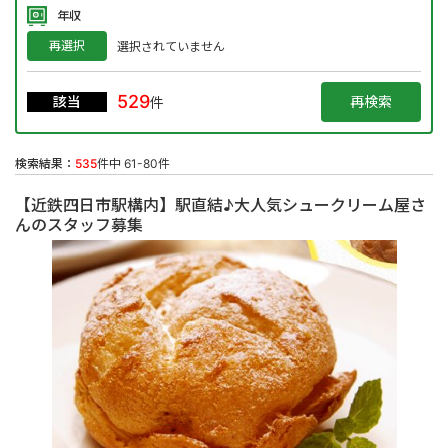
年収
再選択
選択されていません
529
該当
件
検索結果：
535
件中 61-80件
【近鉄四日市駅構内】駅直結♪大人気シュークリーム屋さ
んのスタッフ募集