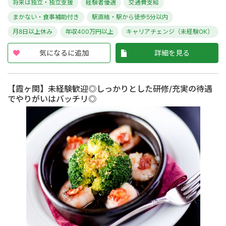
将来は独立・独立支援
経験者優遇
交通費支給
まかない・食事補助付き
駅直結・駅から徒歩5分以内
月8日以上休み
年収400万円以上
キャリアチェンジ（未経験OK）
気になるに追加
詳細を見る
【霞ヶ関】未経験歓迎◎しっかりとした研修/充実の待遇
でやりがいはバッチリ◎