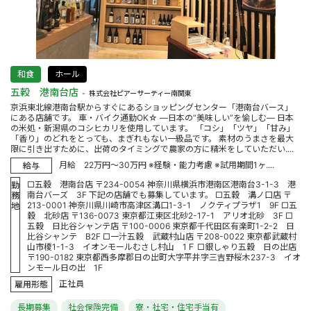
和食
ホール
五穀 港南台店
株式会社ピアーサーティー南関東
京浜東北線港南台駅からすぐにあるショッピングセンター「港南台バース」
にある店舗です。 車・バイク通勤OK☆ ―日本の“美味しい”を愉しむ― 日本
の米処・新潟県のコシヒカリを使用しています。 「コシ」「ツヤ」「甘み」
「香り」のどれをとっても、まぎれもない一級品です。 素材のうまさを最大
限に引き出すために、出荷のタイミングで農家の方に精米をしていただい....
月給 22万円～30万円 ※経験・能力考慮 ※試用期間1ヶ....
給与
□五穀 港南台店 〒234-0054 神奈川県横浜市港南区港南台3-1-3 港
勤
南台バーズ 3F 下記の店舗でも募集しています。 □五穀 溝ノ口店 〒
務
213-0001 神奈川県川崎市高津区溝口1-3-1 ノクティプラザ1 9F □五
地
穀 北砂店 〒136-0073 東京都江東区北砂2-17-1 アリオ北砂 3F □
五穀 日比谷シャンテ店 〒100-0006 東京都千代田区有楽町1-2-2 日
比谷シャンテ B2F □一汁五穀 武蔵村山店 〒208-0022 東京都武蔵村
山市榎1-1-3 イオンモールむさし村山 1Ｆ □銀しゃり五穀 日の出店
〒190-0182 東京都西多摩郡日の出町大字平井字三吉野桜木237-3 イオ
ンモール日の出 1F
正社員
雇用形態
長期募集
社会保険完備
寮・社宅・住宅手当有