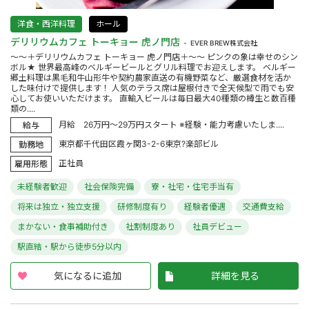
洋食・西洋料理
ホール
デリリウムカフェ トーキョー 虎ノ門店
EVER BREW株式会社
～～＋デリリウムカフェ トーキョー 虎ノ門店＋～～ ピンクの象は幸せのシン
ボル★ 世界最高峰のベルギービールとグリル料理でお迎えします。 ベルギー
郷土料理は黒毛和牛山形牛や契約農家直送の有機野菜など、厳選食材を活か
した味付けで提供します！ 人気のテラス席は屋根付きで全天候型で雨でも安
心してお使いいただけます。 直輸入ビールは毎日最大40種類の樽生と数百種
類の....
月給 26万円～29万円スタート ※経験・能力考慮いたしま....
給与
東京都千代田区霞ヶ関3-2-6東京?楽部ビル
勤務地
正社員
雇用形態
未経験者歓迎
社会保険完備
寮・社宅・住宅手当有
将来は独立・独立支援
研修制度有り
経験者優遇
交通費支給
まかない・食事補助付き
社割制度あり
社員デビュー
駅直結・駅から徒歩5分以内
気になるに追加
詳細を見る