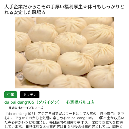
大手企業だからこその手厚い福利厚生☆休日もしっかりと
れる安定した職場☆
中華
キッチン
da pai dang105（ダパイダン） 心斎橋パルコ店
株式会社オーイズミフーズ
【da pai dang 105】 アジア各国で屋台フードとして人気の「焼小籠包」を中
心に、できたての点心を気軽に楽しめるda pai dang 105。 中国本土から招い
た点心師がレシピを開発し、毎日店内の厨房で手作り。 常にでき立てを提供
しています。 ■具体的なお仕事内容は■ 入社後の仕事内容としては、調理と