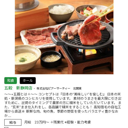
和食
ホール
五穀 新静岡店
株式会社ピアーサーティー 北関東
～～+五穀とは＋～～ コンセプトは『日本の“美味しい”を愉しむ』 日本の米
処・新潟県のコシヒカリを使用しています。 素材のうまさを最大限に引き出
すために、出荷のタイミングで農家の方に精米をしていただいています。 ま
た、“玄米”まま仕入れをし、各店舗で精米をすることも！ 高知宿毛の自社工
場から直送☆ 新鮮な肉、旬の魚、季節の野菜を使ったバラエティ豊かなお
か....
月給 23万円～ ＋残業代 ※経験・能力考慮
給与