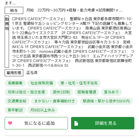
ます....
月給 22万円～30万円 ※経験・能力考慮 ※試用期間1ヶ....
給与
□PIER’S CAFE(ピアーズカフェ) 聖蹟桜ヶ丘店 東京都多摩市関戸1-10-
勤
1 京王 聖蹟桜ケ丘ショッピングセンター A館7F 下記の店舗でも募集して
務
います。 □PIER’S CAFE(ピアーズカフェ) 南青山店 東京都港区南青山
地
5-1-22青山ライズスクエア 2F □PIER’S CAFE(ピアーズカフェ) 大宮
店 埼玉県さいたま市大宮区大門町2-83 熊谷ビル 1F～3F □PIER’S
CAFE(ピアーズカフェ) 等々力店 東京都世田谷区等々力 3-5-3 宮崎
IMビル 1F □PIER’S CAFE(ピアーズカフェ) 武蔵小金井店 東京都小金井
市本町5-1-20 nonowa武蔵小金井 □PIER’S CAFE(ピアーズカフェ) つ
つじが丘店 東京都調布市西つつじケ丘3-36-1 エムアイハイツアザレア
2F □PIER’S CAFE(ピアーズカフェ) 西武新宿店 東京都新宿区歌舞伎町
1-30-1 西武新宿ぺぺ＆Brick St.
正社員
雇用形態
長期募集
社会保険完備
寮・社宅・住宅手当有
将来は独立・独立支援
週休2日制
経験者優遇
賞与あり
交通費支給
まかない・食事補助付き
駅直結・駅から徒歩5分以内
新卒歓迎
月8日以上休み
気になるに追加
詳細を見る