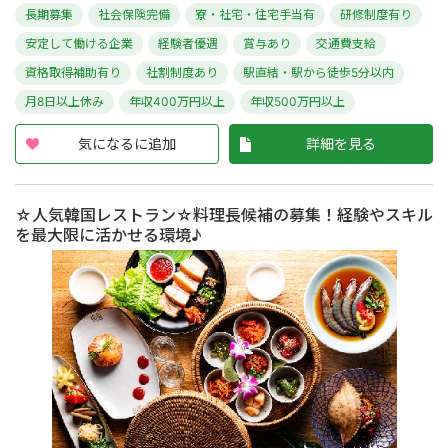
長期募集
社会保険完備
寮・社宅・住宅手当有
研修制度有り
安定して働ける企業
経験者優遇
賞与あり
交通費支給
資格取得補助有り
社割制度あり
駅直結・駅から徒歩5分以内
月8日以上休み
年収400万円以上
年収500万円以上
気になるに追加
詳細を見る
☆人気韓国レストラン☆料理長候補の募集！経験やスキル
を最大限に活かせる環境♪