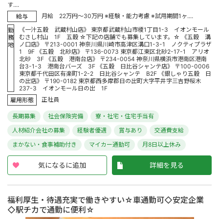
す....
月給 22万円～30万円 ※経験・能力考慮 ※試用期間1ヶ....
給与
《一汁五穀 武蔵村山店》 東京都武蔵村山市榎1丁目1-3 イオンモール
勤
むさし村山 1F 五穀 ☆下記の店舗でも募集しています。☆ 《五穀 溝
務
ノ口店》 〒213-0001 神奈川県川崎市高津区溝口1-3-1 ノクティプラザ
地
1 9F 《五穀 北砂店》 〒136-0073 東京都江東区北砂2-17-1 アリオ
北砂 3F 《五穀 港南台店》 〒234-0054 神奈川県横浜市港南区港南
台3-1-3 港南台バーズ 3F 《五穀 日比谷シャンテ店》 〒100-0006
東京都千代田区有楽町1-2-2 日比谷シャンテ B2F 《銀しゃり五穀 日
の出店》 〒190-0182 東京都西多摩郡日の出町大字平井字三吉野桜木
237-3 イオンモール日の出 1F
正社員
雇用形態
長期募集
社会保険完備
寮・社宅・住宅手当有
人材紹介会社の募集
経験者優遇
賞与あり
交通費支給
まかない・食事補助付き
マイカー通勤可
月8日以上休み
気になるに追加
詳細を見る
福利厚生・待遇充実で働きやすい☆車通勤可◇安定企業
◇駅チカで通勤に便利☆