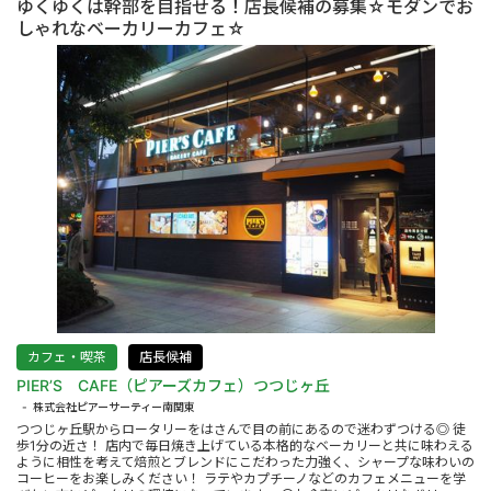
ゆくゆくは幹部を目指せる！店長候補の募集☆モダンでお
しゃれなベーカリーカフェ☆
カフェ・喫茶
店長候補
PIER’S CAFE（ピアーズカフェ）つつじヶ丘
株式会社ピアーサーティー南関東
つつじヶ丘駅からロータリーをはさんで目の前にあるので迷わずつける◎ 徒
歩1分の近さ！ 店内で毎日焼き上げている本格的なベーカリーと共に味わえる
ように相性を考えて焙煎とブレンドにこだわった力強く、シャープな味わいの
コーヒーをお楽しみください！ ラテやカプチーノなどのカフェメニューを学