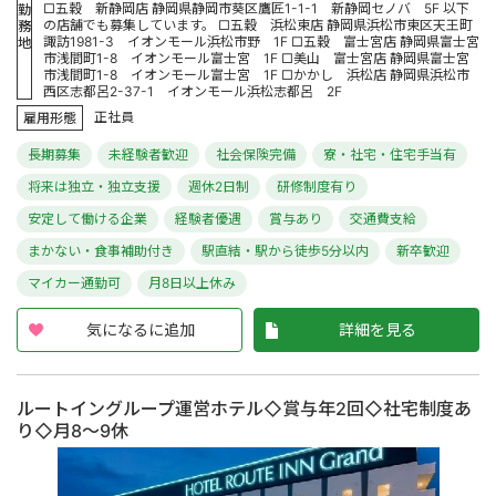
□五穀 新静岡店 静岡県静岡市葵区鷹匠1-1-1 新静岡セノバ 5F 以下
勤
の店舗でも募集しています。 □五穀 浜松東店 静岡県浜松市東区天王町
務
諏訪1981-3 イオンモール浜松市野 1F □五穀 富士宮店 静岡県富士宮
地
市浅間町1-8 イオンモール富士宮 1F □美山 富士宮店 静岡県富士宮
市浅間町1-8 イオンモール富士宮 1F □かかし 浜松店 静岡県浜松市
西区志都呂2-37-1 イオンモール浜松志都呂 2F
正社員
雇用形態
長期募集
未経験者歓迎
社会保険完備
寮・社宅・住宅手当有
将来は独立・独立支援
週休2日制
研修制度有り
安定して働ける企業
経験者優遇
賞与あり
交通費支給
まかない・食事補助付き
駅直結・駅から徒歩5分以内
新卒歓迎
マイカー通勤可
月8日以上休み
気になるに追加
詳細を見る
ルートイングループ運営ホテル◇賞与年2回◇社宅制度あ
り◇月8～9休