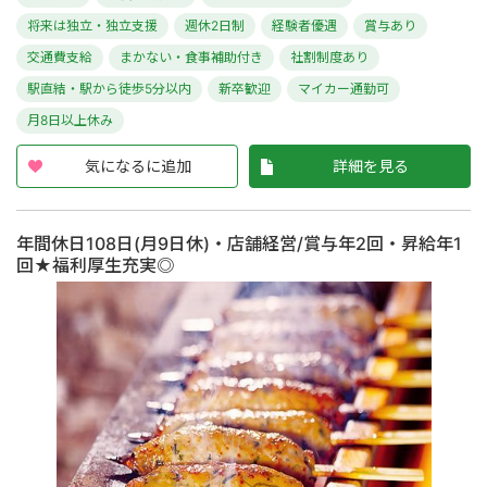
将来は独立・独立支援
週休2日制
経験者優遇
賞与あり
交通費支給
まかない・食事補助付き
社割制度あり
駅直結・駅から徒歩5分以内
新卒歓迎
マイカー通勤可
月8日以上休み
気になるに追加
詳細を見る
年間休日108日(月9日休)・店舗経営/賞与年2回・昇給年1
回★福利厚生充実◎