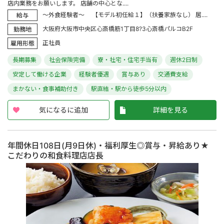
店内業務をお願いします。 店舗の中心とな....
～外食経験者～ 【モデル初任給１】（扶養家族なし） 居....
給与
大阪府大阪市中央区心斎橋筋1丁目8?3心斎橋パルコB2F
勤務地
正社員
雇用形態
長期募集
社会保険完備
寮・社宅・住宅手当有
週休2日制
安定して働ける企業
経験者優遇
賞与あり
交通費支給
まかない・食事補助付き
駅直結・駅から徒歩5分以内
気になるに追加
詳細を見る
年間休日108日(月9日休)・福利厚生◎賞与・昇給あり★
こだわりの和食料理店店長