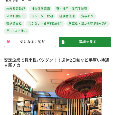
雇用形態
未経験者歓迎
社会保険完備
寮・社宅・住宅手当有
研修制度有り
フリーター歓迎
経験者優遇
賞与あり
交通費支給
まかない・食事補助付き
駅直結・駅から徒歩5分以内
月8日以上休み
気になるに追加
詳細を見る
安定企業で将来性バツグン！！週休2日制など手厚い待遇
☆駅チカ