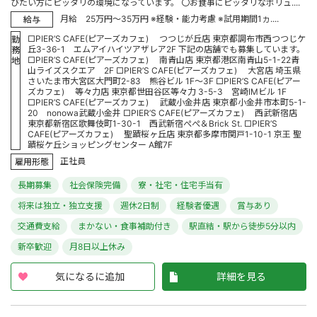
びたい方にピッタリの環境になっています。 〇お食事にピッタリなボリュ....
月給 25万円～35万円 ※経験・能力考慮 ※試用期間1ヵ....
給与
□PIER’S CAFE(ピアーズカフェ) つつじが丘店 東京都調布市西つつじケ
勤
丘3-36-1 エムアイハイツアザレア2F 下記の店舗でも募集しています。
務
□PIER’S CAFE(ピアーズカフェ) 南青山店 東京都港区南青山5-1-22青
地
山ライズスクエア 2F □PIER’S CAFE(ピアーズカフェ) 大宮店 埼玉県
さいたま市大宮区大門町2-83 熊谷ビル 1F～3F □PIER’S CAFE(ピアー
ズカフェ) 等々力店 東京都世田谷区等々力 3-5-3 宮崎IMビル 1F
□PIER’S CAFE(ピアーズカフェ) 武蔵小金井店 東京都小金井市本町5-1-
20 nonowa武蔵小金井 □PIER’S CAFE(ピアーズカフェ) 西武新宿店
東京都新宿区歌舞伎町1-30-1 西武新宿ぺぺ＆Brick St. □PIER’S
CAFE(ピアーズカフェ) 聖蹟桜ヶ丘店 東京都多摩市関戸1-10-1 京王 聖
蹟桜ケ丘ショッピングセンター A館7F
正社員
雇用形態
長期募集
社会保険完備
寮・社宅・住宅手当有
将来は独立・独立支援
週休2日制
経験者優遇
賞与あり
交通費支給
まかない・食事補助付き
駅直結・駅から徒歩5分以内
新卒歓迎
月8日以上休み
気になるに追加
詳細を見る