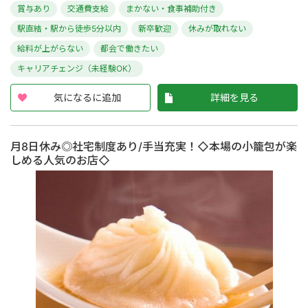
賞与あり
交通費支給
まかない・食事補助付き
駅直結・駅から徒歩5分以内
新卒歓迎
休みが取れない
給料が上がらない
都会で働きたい
キャリアチェンジ（未経験OK）
気になるに追加
詳細を見る
月8日休み◎社宅制度あり/手当充実！◇本場の小籠包が楽
しめる人気のお店◇