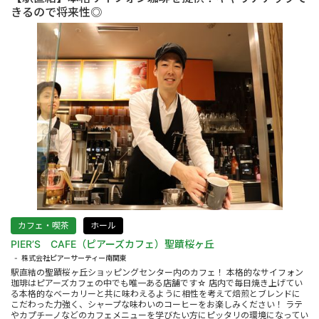
きるので将来性◎
カフェ・喫茶
ホール
PIER’S CAFE（ピアーズカフェ）聖蹟桜ヶ丘
株式会社ピアーサーティー南関東
駅直結の聖蹟桜ヶ丘ショッピングセンター内のカフェ！ 本格的なサイフォン
珈琲はピアーズカフェの中でも唯一ある店舗です☆ 店内で毎日焼き上げてい
る本格的なベーカリーと共に味わえるように相性を考えて焙煎とブレンドに
こだわった力強く、シャープな味わいのコーヒーをお楽しみください！ ラテ
やカプチーノなどのカフェメニューを学びたい方にピッタリの環境になってい