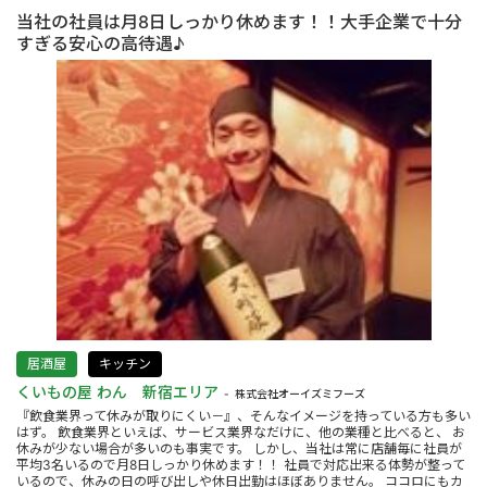
当社の社員は月8日しっかり休めます！！大手企業で十分
すぎる安心の高待遇♪
居酒屋
キッチン
くいもの屋 わん 新宿エリア
株式会社オーイズミフーズ
『飲食業界って休みが取りにくい－』、そんなイメージを持っている方も多い
はず。 飲食業界といえば、サービス業界なだけに、他の業種と比べると、 お
休みが少ない場合が多いのも事実です。 しかし、当社は常に店舗毎に社員が
平均3名いるので月8日しっかり休めます！！ 社員で対応出来る体勢が整って
いるので、休みの日の呼び出しや休日出勤はほぼありません。 ココロにもカ