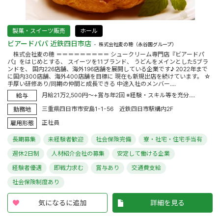
製菓・スイーツ販売
ホール
ビアードパパ 近鉄四日市店
株式会社麦の穂（永谷園グループ）
株式会社麦の穂 ＝＝＝＝＝＝＝＝＝ シュークリーム専門店『ビアードパ
パ』をはじめとする、 スイーツを11ブランド、 うどんをメインとした5ブラ
ンドを、 国内226店舗、海外196店舗を展開している企業です♪ 2022年まで
に国内300店舗、海外400店舗を目標に 現在も新規出店を続けています。 ☆
手厚い研修あり/同期の仲間と成長できる 中途入社のメンバー....
月給21万2,500円～+賞与年2回 ※経験・スキル等を充分....
給与
三重県四日市市安島1-1-56 近鉄四日市駅構内2F
勤務地
正社員
雇用形態
長期募集
未経験者歓迎
社会保険完備
寮・社宅・住宅手当有
週休2日制
人材紹介会社の募集
安定して働ける企業
経験者優遇
即戦力求む
賞与あり
交通費支給
社会保険制度あり
気になるに追加
詳細を見る