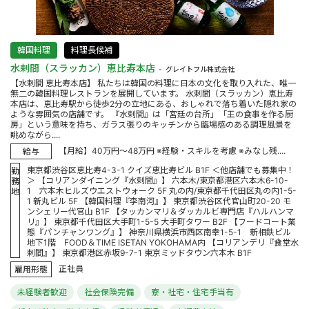
韓国料理
料理長候補
水剌間（スラッカン）恵比寿本店
グレイトフル株式会社
【水剌間 恵比寿本店】 私たちは韓国の料理に日本の文化を取り入れた、唯一
無二の韓国料理レストランを展開しています。 水剌間（スラッカン）恵比寿
本店は、恵比寿駅から徒歩2分の立地にある、おしゃれで落ち着いた隠れ家の
ような雰囲気の店舗です。 『水剌間』は「宮廷の台所」「王の食事を作る厨
房」という意味を持ち、ガラス張りのキッチンから臨場感のある調理風景を
眺めながら....
【月給】40万円～48万円 ※経験・スキルを考慮 ※みなし残....
給与
東京都渋谷区恵比寿4-3-1 クイズ恵比寿ビル B1F ＜他店舗でも募集中！
勤
＞ 【コリアンダイニング『水剌間』】 六本木/東京都港区六本木6-10-
務
1 六本木ヒルズウエストウォーク 5F 丸の内/東京都千代田区丸の内1-5-
地
1 新丸ビル 5F 【韓国料理『李南河』】 東京都渋谷区代官山町20-20 モ
ンシェリー代官山 B1F 【タッカンマリ＆ダッカルビ専門店『ハルハンマ
リ』】 東京都千代田区大手町1-5-5 大手町タワー B2F 【フードコート業
態『パンチャンワング』】 神奈川県横浜市西区南幸1-5-1 新相鉄ビル
地下1階 FOOD＆TIME ISETAN YOKOHAMA内 【コリアンデリ『食堂水
剌間』】 東京都港区赤坂9-7-1 東京ミッドタウン六本木 B1F
正社員
雇用形態
未経験者歓迎
社会保険完備
寮・社宅・住宅手当有