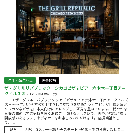
洋食・西洋料理
店長候補
ザ・グリルリパブリック シカゴピザ＆ビア 六本木一丁目アー
クヒルズ店
EVER BREW株式会社
～～＋ザ・グリルリパブリック シカゴピザ＆ビア 六本木一丁目アークヒルズ
店＋～～ 生地からすべて手作りしこだわりを詰めたシカゴピザが自慢♪ 超ア
メリカンなピザを日本人向けにアレンジし、研究を重ねています。 穏やかな
気候の季節は特に気持ち良くお過ごし頂けるテラス席で、爽やかな風が誘う
開放感のあるランチやディナーをお楽しみいただけます。 店長候補とし
て、....
月給 30万円～35万円スタート ※経験・能力考慮いたしま....
給与