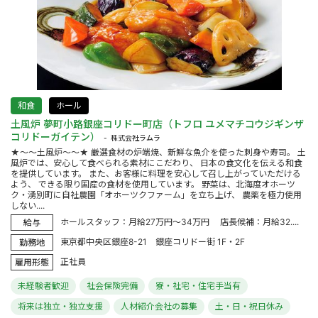
和食
ホール
土風炉 夢町小路銀座コリドー町店（トフロ ユメマチコウジギンザ
コリドーガイテン）
株式会社ラムラ
★～～土風炉～～★ 厳選食材の炉端焼、新鮮な魚介を使った刺身や寿司。 土
風炉では、安心して食べられる素材にこだわり、 日本の食文化を伝える和食
を提供しています。 また、お客様に料理を安心して召し上がっていただける
よう、 できる限り国産の食材を使用しています。 野菜は、北海度オホーツ
ク・湧別町に自社農園「オホーツクファーム」を立ち上げ、 農薬を極力使用
しない....
ホールスタッフ：月給27万円～34万円 店長候補：月給32....
給与
東京都中央区銀座8-21 銀座コリドー街 1F・2F
勤務地
正社員
雇用形態
未経験者歓迎
社会保険完備
寮・社宅・住宅手当有
将来は独立・独立支援
人材紹介会社の募集
土・日・祝日休み