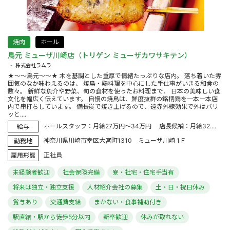
焼肉
ホール
鳥元 ミューザ川崎店（トリゲン ミューザカワサキテン）
株式会社ラムラ
★～～鳥元～～★ 木を基調とした重厚で情緒たっぷりな店内。 落ち着いた雰
囲気のなか味わえるのは、 焼鳥・鶏料理を中心にした手仕事がいきる和食の
数々。 新鮮な魚介や野菜、旬の食材を使ったお料理まで、 日本の美味しい食
文化を幅広く伝えています。 自慢の焼鳥は、鮮度抜群の銘柄鶏を一本一本店
内で串打ちしています。 備長炭で焼き上げるので、遠赤外線効果で外はパリ
ッと....
ホールスタッフ：月給27万円～34万円 店長候補：月給32....
給与
神奈川県川崎市幸区大宮町1310 ミューザ川崎 1Ｆ
勤務地
正社員
雇用形態
未経験者歓迎
社会保険完備
寮・社宅・住宅手当有
将来は独立・独立支援
人材紹介会社の募集
土・日・祝日休み
賞与あり
交通費支給
まかない・食事補助付き
駅直結・駅から徒歩5分以内
新卒歓迎
休みが取れない