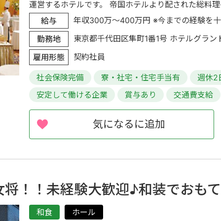
運営するホテルです。 帝国ホテルより配された総料理長の
年収300万～400万円 ※今までの経験を十
給与
東京都千代田区隼町1番1号 ホテルグラン
勤務地
契約社員
雇用形態
社会保険完備
寮・社宅・住宅手当有
週休2
安定して働ける企業
賞与あり
交通費支給
気になるに追加
女将！！未経験大歓迎♪和装でおも
和食
ホール