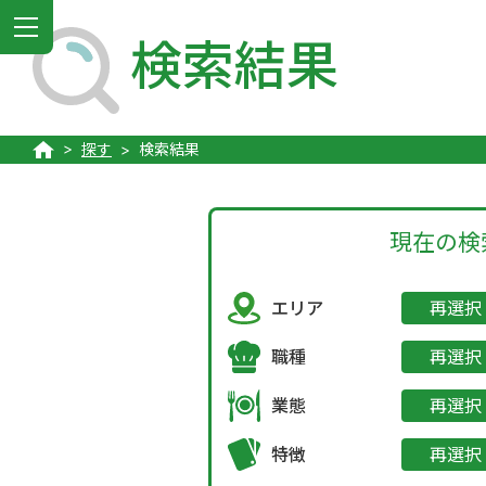
MENU
検索結果
探す
検索結果
現在の検
エリア
再選択
職種
再選択
業態
再選択
特徴
再選択