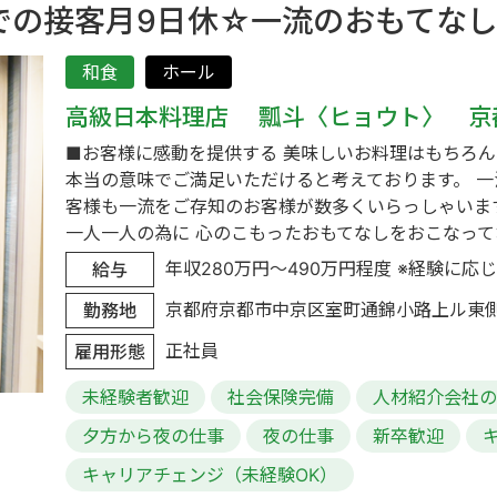
での接客月9日休☆一流のおもてな
和食
ホール
高級日本料理店 瓢斗〈ヒョウト〉 京
■お客様に感動を提供する 美味しいお料理はもちろん
本当の意味でご満足いただけると考えております。 一
客様も一流をご存知のお客様が数多くいらっしゃいま
一人一人の為に 心のこもったおもてなしをおこなっており
年収280万円～490万円程度 ※経験に応じ
給与
京都府京都市中京区室町通錦小路上ル東
勤務地
正社員
雇用形態
未経験者歓迎
社会保険完備
人材紹介会社
夕方から夜の仕事
夜の仕事
新卒歓迎
キャリアチェンジ（未経験OK）