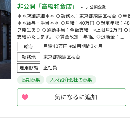
非公開「高級和食店」
非公開企業
＊＊店舗詳細＊＊ ◇勤務地：東京都練馬区桜台 ◇単価
＊＊給与・手当＊＊ ◇月給：40万円 ◇想定年収：4
ブ発生あり ◇通勤手当：全額支給 ※上限月2万円 ◇
支給いたします。 ◇賃金改定：年1回 ◇退職金：....
月給40万円 ※試用期間3ヶ月
給与
東京都練馬区桜台
勤務地
正社員
雇用形態
長期募集
人材紹介会社の募集
気になるに追加