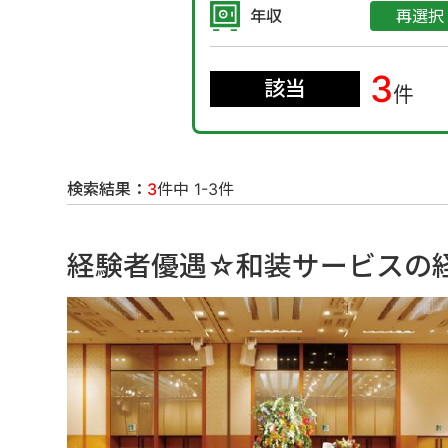
年収
再選択
3
該当
件
検索結果：
3
件中 1-3件
経験者優遇☆和装サービスの