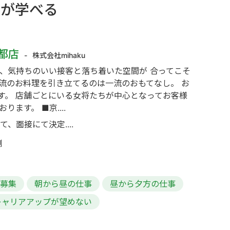
しが学べる
都店
株式会社mihaku
、気持ちのいい接客と落ち着いた空間が 合ってこそ
流のお料理を引き立てるのは一流のおもてなし。 お
す。 店舗ごとにいる女将たちが中心となってお客様
ます。 ■京....
て、面接にて決定....
側
の募集
朝から昼の仕事
昼から夕方の仕事
キャリアアップが望めない