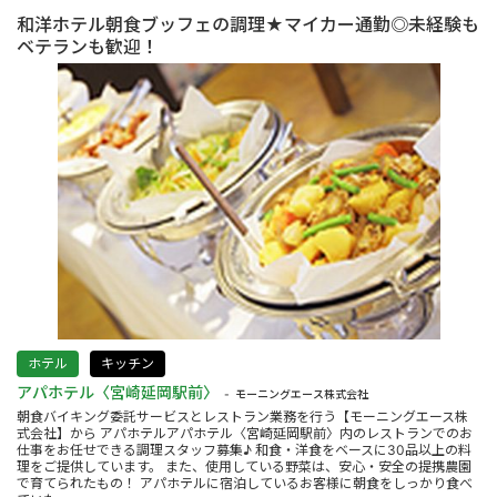
和洋ホテル朝食ブッフェの調理★マイカー通勤◎未経験も
ベテランも歓迎！
ホテル
キッチン
アパホテル〈宮崎延岡駅前〉
モーニングエース株式会社
朝食バイキング委託サービスとレストラン業務を行う【モーニングエース株
式会社】から アパホテルアパホテル〈宮崎延岡駅前〉内のレストランでのお
仕事をお任せできる調理スタッフ募集♪ 和食・洋食をベースに30品以上の料
理をご提供しています。 また、使用している野菜は、安心・安全の提携農園
で育てられたもの！ アパホテルに宿泊しているお客様に朝食をしっかり食べ