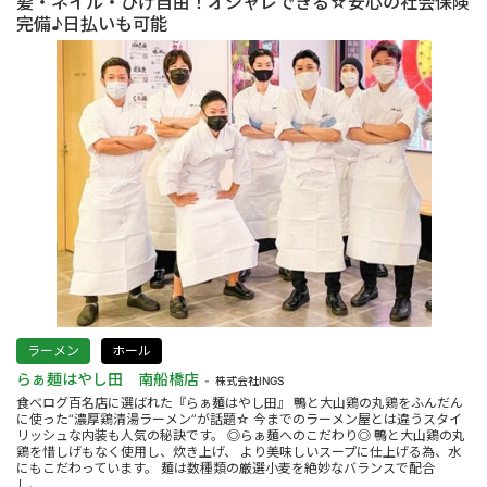
髪・ネイル・ひげ自由！オシャレできる☆安心の社会保険
完備♪日払いも可能
ラーメン
ホール
らぁ麺はやし田 南船橋店
株式会社INGS
食べログ百名店に選ばれた『らぁ麺はやし田』 鴨と大山鶏の丸鶏をふんだん
に使った“濃厚鶏清湯ラーメン”が話題☆ 今までのラーメン屋とは違うスタイ
リッシュな内装も人気の秘訣です。 ◎らぁ麺へのこだわり◎ 鴨と大山鶏の丸
鶏を惜しげもなく使用し、炊き上げ、 より美味しいスープに仕上げる為、水
にもこだわっています。 麺は数種類の厳選小麦を絶妙なバランスで配合
し、....