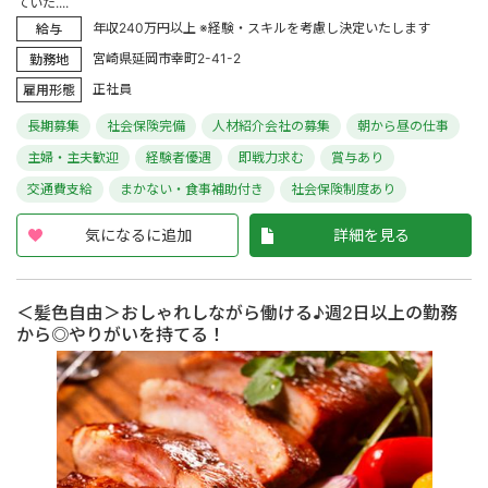
ていた....
年収240万円以上 ※経験・スキルを考慮し決定いたします
給与
宮崎県延岡市幸町2-41-2
勤務地
正社員
雇用形態
長期募集
社会保険完備
人材紹介会社の募集
朝から昼の仕事
主婦・主夫歓迎
経験者優遇
即戦力求む
賞与あり
交通費支給
まかない・食事補助付き
社会保険制度あり
気になるに追加
詳細を見る
＜髪色自由＞おしゃれしながら働ける♪週2日以上の勤務
から◎やりがいを持てる！