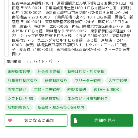
阪市中央区道頓堀1-10-1 道頓堀観光ビル地下1階 □らぁ麺はやし田 成
田店 〒286-0021 千葉県成田市土屋1189-1 □らぁ麺はやし田 武蔵村
山店 〒208-0021 東京都武蔵村山市三ツ藤1-72-8 □らぁ麺はやし田
南船橋店 〒273-0003 千葉県船橋市宮本3-10-1 □らぁ麺 鳳仙花 新
宿店 〒160-0021 東京都新宿区歌舞伎町1-24-6 鶴切ビル1F □らぁ
麺 鳳仙花 横浜店 〒220-0005 神奈川県横浜市西区南幸2-7-9 藤
本ビル1F □らぁ麺 時は麺なり 〒156-0052 東京都世田谷区経堂1-21-
22 ショップ経堂B店舗1F □らぁ麺 くろ渦 〒160-0022 東京都新宿
区新宿3-7-5 第二シグマビル1F □らぁ麺 ふじ松 戸塚店 〒244-
0003 神奈川県横浜市戸塚区戸塚町16-1 トツカーナモール1F □麺
や 麦ゑ紋 〒160-0023 東京都新宿区西新宿7-4-6 ストーク新宿井
岡101
アルバイト・パート
雇用形態
未経験者歓迎
社会保険完備
将来は独立・独立支援
社員登用制度有り
研修制度有り
フリーター歓迎
大学生歓迎
高校生歓迎
主婦・主夫歓迎
経験者優遇
週1日～勤務OK
シフト自己申告
交通費支給
まかない・食事補助付き
社割制度あり
駅直結・駅から徒歩5分以内
気になるに追加
詳細を見る