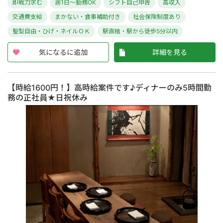
即戦力求む
週1日～勤務OK
シフト自己申告
高収入
交通費支給
まかない・食事補助付き
社会保険制度あり
髪型自由・ひげ・ネイルＯＫ
駅直結・駅から徒歩5分以内
気になるに追加
詳細を見る
【時給1600円！】高時給案件です♪ディナーのみ5時間勤
務の正社員★日祝休み