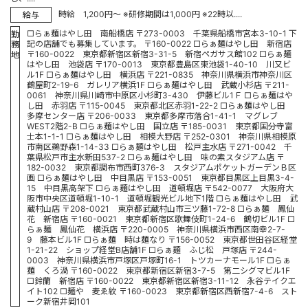
時給 1,200円～ ※研修期間は1,000円 ※22時以....
給与
□らぁ麺はやし田 南船橋店 〒273-0003 千葉県船橋市宮本3-10-1 下
勤
記の店舗でも募集しています。 〒160-0022 □らぁ麺はやし田 新宿店
務
〒160-0022 東京都新宿区新宿3-31-5 新宿ペガサス館102 □らぁ麺
地
はやし田 池袋店 〒170-0013 東京都豊島区東池袋1-40-10 川又ビ
ル1F □らぁ麺はやし田 横浜店 〒221-0835 神奈川県横浜市神奈川区
鶴屋町2-19-6 ガレリア横浜1F □らぁ麺はやし田 武蔵小杉店 〒211-
0061 神奈川県川崎市中原区小杉町3-430 伊藤ビル1Ｆ □らぁ麺はや
し田 赤羽店 〒115-0045 東京都北区赤羽1-22-2 □らぁ麺はやし田
多摩センター店 〒206-0033 東京都多摩市落合1-41-1 マグレブ
WEST2階2-B □らぁ麺はやし田 国立店 〒185-0031 東京都国分寺富
士本1-1-1 □らぁ麺はやし田 相模大野店 〒252-0301 神奈川県相模原
市南区鵜野森1-14-33 □らぁ麺はやし田 松戸主水店 〒271-0042 千
葉県松戸市主水新田537-2 □らぁ麺はやし田 味の素スタジアム店 〒
182-0032 東京都調布市西町376-3 スタジアムポケットガーデンＢ区
画 □らぁ麺はやし田 中目黒店 〒153-0051 東京都目黒区上目黒3-4-
15 中目黒高架下 □らぁ麺はやし田 道頓堀店 〒542-0077 大阪府大
阪市中央区道頓堀1-10-1 道頓堀観光ビル地下1階 □らぁ麺はやし田 武
蔵村山店 〒208-0021 東京都武蔵村山市三ツ藤1-72-8 □らぁ麺 鳳仙
花 新宿店 〒160-0021 東京都新宿区歌舞伎町1-24-6 鶴切ビル1F □
らぁ麺 鳳仙花 横浜店 〒220-0005 神奈川県横浜市西区南幸2-7-
9 藤本ビル1F □らぁ麺 時は麺なり 〒156-0052 東京都世田谷区経堂
1-21-22 ショップ経堂B店舗1F □らぁ麺 ふじ松 戸塚店 〒244-
0003 神奈川県横浜市戸塚区戸塚町16-1 トツカーナモール1F □らぁ
麺 くろ渦 〒160-0022 東京都新宿区新宿3-7-5 第二シグマビル1F
□鈴蘭 新宿店 〒160-0022 東京都新宿区新宿3-11-12 永谷テイクエ
イト102 □麺や 麦ゑ紋 〒160-0023 東京都新宿区西新宿7-4-6 スト
ーク新宿井岡101