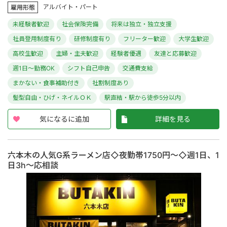
アルバイト・パート
雇用形態
未経験者歓迎
社会保険完備
将来は独立・独立支援
社員登用制度有り
研修制度有り
フリーター歓迎
大学生歓迎
高校生歓迎
主婦・主夫歓迎
経験者優遇
友達と応募歓迎
週1日～勤務OK
シフト自己申告
交通費支給
まかない・食事補助付き
社割制度あり
髪型自由・ひげ・ネイルＯＫ
駅直結・駅から徒歩5分以内
気になるに追加
詳細を見る
六本木の人気G系ラーメン店◇夜勤帯1750円～◇週1日、1
日3h～応相談