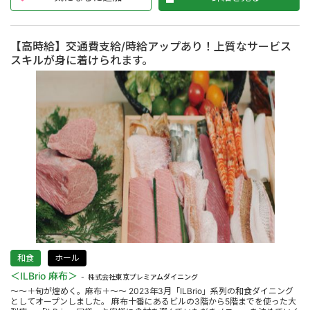
【高時給】交通費支給/時給アップあり！上質なサービス
スキルが身に着けられます。
和食
ホール
＜ILBrio 麻布＞
株式会社東京プレミアムダイニング
～～＋旬が煌めく。麻布＋～～ 2023年3月「ILBrio」系列の和食ダイニング
としてオープンしました。 麻布十番にあるビルの3階から5階までを使った大