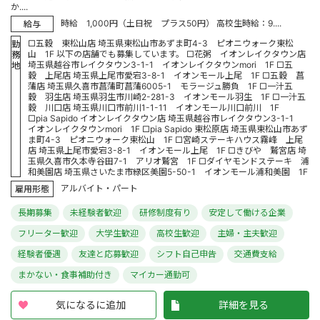
か....
時給 1,000円（土日祝 プラス50円） 高校生時給：9....
給与
□五穀 東松山店 埼玉県東松山市あずま町4-3 ピオニウォーク東松
勤
山 1F 以下の店舗でも募集しています。 □花粥 イオンレイクタウン店
務
埼玉県越谷市レイクタウン3-1-1 イオンレイクタウンmori 1F □五
地
穀 上尾店 埼玉県上尾市愛宕3-8-1 イオンモール上尾 1F □五穀 菖
蒲店 埼玉県久喜市菖蒲町菖蒲6005-1 モラージュ勝負 1F □一汁五
穀 羽生店 埼玉県羽生市川崎2-281-3 イオンモール羽生 1F □一汁五
穀 川口店 埼玉県川口市前川1-1-11 イオンモール川口前川 1F
□pia Sapido イオンレイクタウン店 埼玉県越谷市レイクタウン3-1-1
イオンレイクタウンmori 1F □pia Sapido 東松原店 埼玉県東松山市あず
ま町4-3 ピオニウォーク東松山 1F □宮崎ステーキハウス霧峰 上尾
店 埼玉県上尾市愛宕3-8-1 イオンモール上尾 1F □きびや 鷲宮店 埼
玉県久喜市久本寺谷田7-1 アリオ鷲宮 1F □ダイヤモンドステーキ 浦
和美園店 埼玉県さいたま市緑区美園5-50-1 イオンモール浦和美園 1F
アルバイト・パート
雇用形態
長期募集
未経験者歓迎
研修制度有り
安定して働ける企業
フリーター歓迎
大学生歓迎
高校生歓迎
主婦・主夫歓迎
経験者優遇
友達と応募歓迎
シフト自己申告
交通費支給
まかない・食事補助付き
マイカー通勤可
気になるに追加
詳細を見る