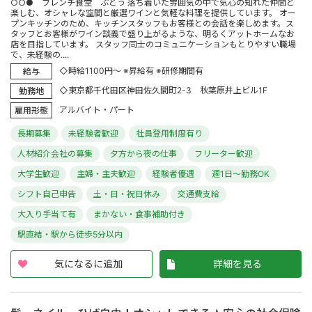
○○● フレンチ食堂 ぶどう 落ち着いた雰囲気の中で気心の知れた仲間と
楽しむ、オシャレな空間と厳選ワインと気軽な料理を提供しています。 オー
プンキッチンのため、キッチンスタッフもお客様との会話を楽しめます。ス
タッフとお客様がワイン談義で盛り上がるような、明るくアットホームなお
店を目指しています。 スタッフ同士のコミュニケーションもとりやすい職場
で、未経験の....
◇時給1100円～ ※昇給有 ※研修期間有
給与
◇東京都千代田区神田佐久間町2-3 秋葉原井上ビル1F
勤務地
アルバイト・パート
雇用形態
長期募集
未経験者歓迎
社員登用制度有り
人材紹介会社の募集
夕方から夜の仕事
フリーター歓迎
大学生歓迎
主婦・主夫歓迎
経験者優遇
週1日～勤務OK
シフト自己申告
土・日・祝日休み
交通費支給
大入り手当て有
まかない・食事補助付き
駅直結・駅から徒歩5分以内
気になるに追加
詳細を見る