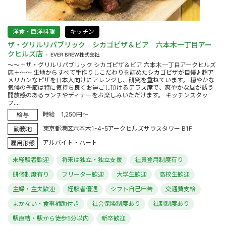
洋食・西洋料理
キッチン
ザ・グリルリパブリック シカゴピザ＆ビア 六本木一丁目アー
クヒルズ店
EVER BREW株式会社
～～＋ザ・グリルリパブリック シカゴピザ＆ビア 六本木一丁目アークヒルズ
店＋～～ 生地からすべて手作りしこだわりを詰めたシカゴピザが自慢♪ 超ア
メリカンなピザを日本人向けにアレンジし、研究を重ねています。 穏やかな
気候の季節は特に気持ち良くお過ごし頂けるテラス席で、爽やかな風が誘う
開放感のあるランチやディナーをお楽しみいただけます。 キッチンスタッ
フ....
時給 1,250円～
給与
東京都港区六本木1-4-5アークヒルズサウスタワー B1F
勤務地
アルバイト・パート
雇用形態
未経験者歓迎
将来は独立・独立支援
社員登用制度有り
研修制度有り
フリーター歓迎
大学生歓迎
高校生歓迎
主婦・主夫歓迎
経験者優遇
シフト自己申告
交通費支給
まかない・食事補助付き
社会保険制度あり
社割制度あり
駅直結・駅から徒歩5分以内
新卒歓迎