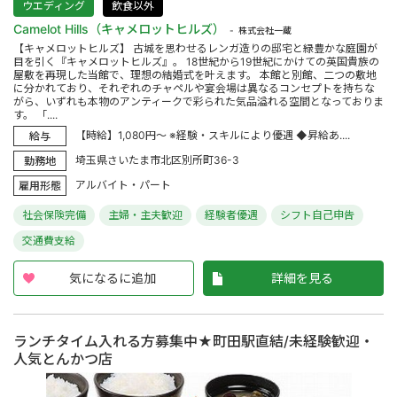
ウエディング
飲食以外
Camelot Hills（キャメロットヒルズ）
株式会社一蔵
【キャメロットヒルズ】 古城を思わせるレンガ造りの邸宅と緑豊かな庭園が
目を引く『キャメロットヒルズ』。 18世紀から19世紀にかけての英国貴族の
屋敷を再現した当館で、理想の結婚式を叶えます。 本館と別館、二つの敷地
に分かれており、それぞれのチャペルや宴会場は異なるコンセプトを持ちな
がら、いずれも本物のアンティークで彩られた気品溢れる空間となっておりま
す。 「....
【時給】1,080円～ ※経験・スキルにより優遇 ◆昇給あ....
給与
埼玉県さいたま市北区別所町36-3
勤務地
アルバイト・パート
雇用形態
社会保険完備
主婦・主夫歓迎
経験者優遇
シフト自己申告
交通費支給
気になるに追加
詳細を見る
ランチタイム入れる方募集中★町田駅直結/未経験歓迎・
人気とんかつ店