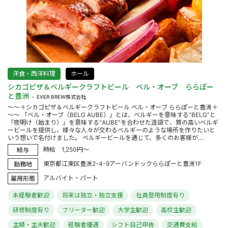
洋食・西洋料理
ホール
シカゴピザ＆ベルギークラフトビール ベル・オーブ ららぽー
と豊洲
EVER BREW株式会社
～～＋シカゴピザ＆ベルギークラフトビール ベル・オーブ ららぽーと豊洲＋
～～ 「ベル・オーブ（BELG AUBE）」とは、ベルギーを意味する“BELG”と
「夜明け（始まり）」を意味する“AUBE”を合わせた造語で、質の高いベルギ
ービールを提供し、様々な人々が交わるベルギーのような場所を作りたいと
いう想いで名付けました。 ベルギービールを通じて、多くのお客様が....
時給 1,250円～
給与
東京都江東区豊洲2-4-9アーバンドックららぽーと豊洲1F
勤務地
アルバイト・パート
雇用形態
未経験者歓迎
将来は独立・独立支援
社員登用制度有り
研修制度有り
フリーター歓迎
大学生歓迎
高校生歓迎
主婦・主夫歓迎
経験者優遇
シフト自己申告
交通費支給