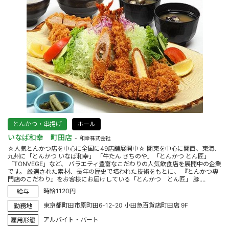
とんかつ・串揚げ
ホール
いなば和幸 町田店
和幸株式会社
☆人気とんかつ店を中心に全国に49店舗展開中☆ 関東を中心に関西、東海、
九州に「とんかつ いなば和幸」 「牛たん さちのや」「とんかつ とん匠」
「TONVEGE」など、 バラエティ豊富なこだわりの人気飲食店を展開中の企業
です。 厳選された素材、長年の歴史で培われた技術をもとに、 『とんかつ専
門店のこだわり』をお客様にお届けしている「とんかつ とん匠」 豚....
時給1120円
給与
東京都町田市原町田6-12-20 小田急百貨店町田店 9F
勤務地
アルバイト・パート
雇用形態