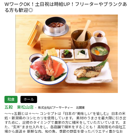
WワークOK！土日祝は時給UP！フリーターやブランクあ
る方も歓迎◎
和食
ホール
五穀 東松山店
株式会社ピアーサーティー 北関東
～～+五穀とは＋～～ コンセプトは『日本の“美味しい”を愉しむ』 日本の米
処・新潟県のコシヒカリを使用しています。 素材のうまさを最大限に引き出
すために、出荷のタイミングで農家の方に精米をしていただいています。 ま
た、“玄米”まま仕入れをし、各店舗で精米をすることも！ 高知宿毛の自社工
場から直送☆ 新鮮な肉、旬の魚、季節の野菜を使ったバラエティ豊かなお