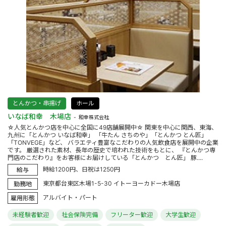
とんかつ・串揚げ
ホール
いなば和幸 木場店
和幸株式会社
☆人気とんかつ店を中心に全国に49店舗展開中☆ 関東を中心に関西、東海、
九州に「とんかつ いなば和幸」 「牛たん さちのや」「とんかつ とん匠」
「TONVEGE」など、 バラエティ豊富なこだわりの人気飲食店を展開中の企業
です。 厳選された素材、長年の歴史で培われた技術をもとに、 『とんかつ専
門店のこだわり』をお客様にお届けしている「とんかつ とん匠」 豚....
時給1200円、日祝は1250円
給与
東京都台東区木場1-5-30 イトーヨーカドー木場店
勤務地
アルバイト・パート
雇用形態
未経験者歓迎
社会保険完備
フリーター歓迎
大学生歓迎