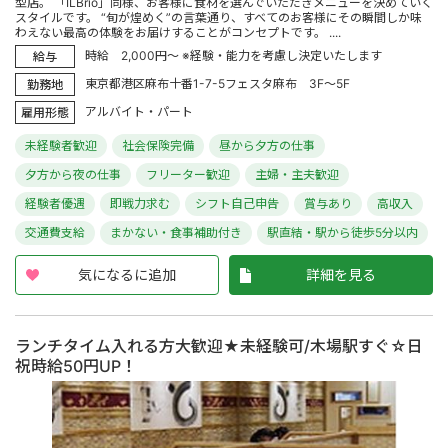
型店。 「ILBrio」同様、お客様に食材を選んでいただきメニューを決めていく
スタイルです。 “旬が煌めく”の言葉通り、すべてのお客様にその瞬間しか味
わえない最高の体験をお届けすることがコンセプトです。 ....
時給 2,000円～ ※経験・能力を考慮し決定いたします
給与
東京都港区麻布十番1-7-5フェスタ麻布 3F～5F
勤務地
アルバイト・パート
雇用形態
未経験者歓迎
社会保険完備
昼から夕方の仕事
夕方から夜の仕事
フリーター歓迎
主婦・主夫歓迎
経験者優遇
即戦力求む
シフト自己申告
賞与あり
高収入
交通費支給
まかない・食事補助付き
駅直結・駅から徒歩5分以内
気になるに追加
詳細を見る
ランチタイム入れる方大歓迎★未経験可/木場駅すぐ☆日
祝時給50円UP！