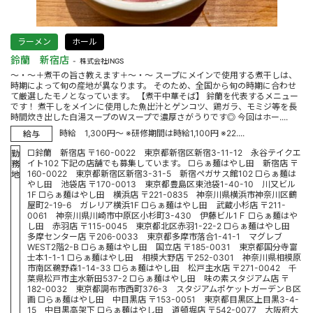
ラーメン
ホール
鈴蘭 新宿店
株式会社INGS
～・～＋煮干の旨さ教えます＋～・～ スープにメインで使用する煮干しは、
時期によって旬の産地が異なります。 そのため、全国から旬の時期に合わせ
て厳選したモノとなっています。 【煮干中華そば】 鈴蘭を代表するメニュー
です！ 煮干しをメインに使用した魚出汁とゲンコツ、鶏ガラ、モミジ等を長
時間炊き出した白湯スープのＷスープで濃厚さがうりです◎ 今回はホー....
時給 1,300円～ ※研修期間は時給1,100円 ※22....
給与
□鈴蘭 新宿店 〒160-0022 東京都新宿区新宿3-11-12 永谷テイクエ
勤
イト102 下記の店舗でも募集しています。 □らぁ麺はやし田 新宿店 〒
務
160-0022 東京都新宿区新宿3-31-5 新宿ペガサス館102 □らぁ麺は
地
やし田 池袋店 〒170-0013 東京都豊島区東池袋1-40-10 川又ビル
1F □らぁ麺はやし田 横浜店 〒221-0835 神奈川県横浜市神奈川区鶴
屋町2-19-6 ガレリア横浜1F □らぁ麺はやし田 武蔵小杉店 〒211-
0061 神奈川県川崎市中原区小杉町3-430 伊藤ビル1Ｆ □らぁ麺はや
し田 赤羽店 〒115-0045 東京都北区赤羽1-22-2 □らぁ麺はやし田
多摩センター店 〒206-0033 東京都多摩市落合1-41-1 マグレブ
WEST2階2-B □らぁ麺はやし田 国立店 〒185-0031 東京都国分寺富
士本1-1-1 □らぁ麺はやし田 相模大野店 〒252-0301 神奈川県相模原
市南区鵜野森1-14-33 □らぁ麺はやし田 松戸主水店 〒271-0042 千
葉県松戸市主水新田537-2 □らぁ麺はやし田 味の素スタジアム店 〒
182-0032 東京都調布市西町376-3 スタジアムポケットガーデンＢ区
画 □らぁ麺はやし田 中目黒店 〒153-0051 東京都目黒区上目黒3-4-
15 中目黒高架下 □らぁ麺はやし田 道頓堀店 〒542-0077 大阪府大