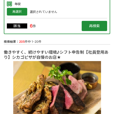
年収
再選択
選択されていません
6
該当
件
検索結果：
205
件中 1-20件
働きやすく、続けやすい環境♪シフト申告制【社員登用あ
り】シカゴピザが自慢のお店★