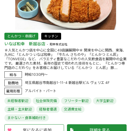
とんかつ・串揚げ
キッチン
いなば和幸 新越谷店
和幸株式会社
☆人気とんかつ店を中心に全国に49店舗展開中☆ 関東を中心に関西、東海、
九州に「とんかつ いなば和幸」 「牛たん さちのや」「とんかつ とん匠」
「TONVEGE」など、 バラエティ豊富なこだわりの人気飲食店を展開中の企業
です。 厳選された素材、長年の歴史で培われた技術をもとに、 『とんかつ専
門店のこだわり』をお客様にお届けしている「とんかつ とん匠」 豚....
時給1030円～
給与
埼玉県越谷市南越谷1-11-4 新越谷駅ビル ヴェリエ 4F
勤務地
アルバイト・パート
雇用形態
未経験者歓迎
社会保険完備
フリーター歓迎
大学生歓迎
主婦・主夫歓迎
経験者優遇
交通費支給
まかない・食事補助付き
気になるに追加
詳細を見る