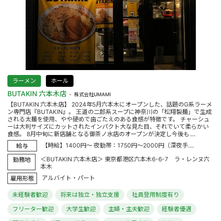
ラーメン
ホール
BUTAKIN 六本木店
株式会社UMAMI
【BUTAKIN 六本木店】 2024年5月六本木にオープンした、話題のG系ラーメ
ン専門店『BUTAKIN』。 王道の二郎系スープに神奈川の「松翔製麺」で生成
される太麺を使用、やや硬めで歯ごたえのある食感が特徴です。 チャーシュ
ーは大判サイズにカットされたインパクト大な見た目、それでいて柔らかい
食感。 8月中旬に新店舗となる御茶ノ水店のオープンが決定し今後も....
【時給】1400円～ 夜勤帯：1750円～2000円（深夜手....
給与
＜BUTAKIN 六本木店＞ 東京都港区六本木6-6-7 ラ・レンヌ六
勤務地
本木
アルバイト・パート
雇用形態
未経験者歓迎
将来は独立・独立支援
社員登用制度有り
フリーター歓迎
大学生歓迎
主婦・主夫歓迎
経験者優遇