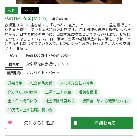
和食
ホール
花のれん 花楽[かぐら]
非公開企業
赤坂通り沿いに店を構える「花のれん 花楽」は、ミシュランで星を獲得して
いる星を獲得している本格和食のお店です。 日本料理の伝統を現代につなぎ
ながら、四季の旬彩を中心に、自然を館屡次ことができるお料理で、お客様
をおもてなししています。 日本酒は、金沢の老舗酒造の純米酒を、季節ごと
にそれぞれ取り揃えているので、料理にあったお酒も味わえる、大人の空間
です。 ■高....
時給1,600円～時給1,800円
給与
東京都港区赤坂5丁目5-9
勤務地
アルバイト・パート
雇用形態
長期募集
社会保険完備
人材紹介会社の募集
夕方から夜の仕事
主婦・主夫歓迎
経験者優遇
土・日・祝日休み
社会保険制度あり
駅直結・駅から徒歩5分以内
10万円以上の就職お祝い金
気になるに追加
詳細を見る