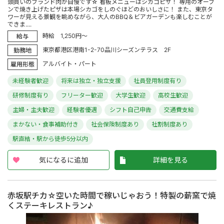
頭買いのブランド肉が自慢です☆ 看板メニューはシカゴピザ！ 専用のオーブ
ンで焼き上げたピザは本場シカゴをしのぐほどのおいしさに！ また、東京タ
ワーが見える景観を眺めながら、大人のBBQ＆ビアガーデンも楽しむことが
できま....
時給 1,250円～
給与
東京都港区港南1-2-70品川シーズンテラス 2F
勤務地
アルバイト・パート
雇用形態
未経験者歓迎
将来は独立・独立支援
社員登用制度有り
研修制度有り
フリーター歓迎
大学生歓迎
高校生歓迎
主婦・主夫歓迎
経験者優遇
シフト自己申告
交通費支給
まかない・食事補助付き
社会保険制度あり
社割制度あり
駅直結・駅から徒歩5分以内
気になるに追加
詳細を見る
赤坂駅チカ☆空いた時間で稼いじゃおう！特製の薪窯で焼
くステーキレストラン♪