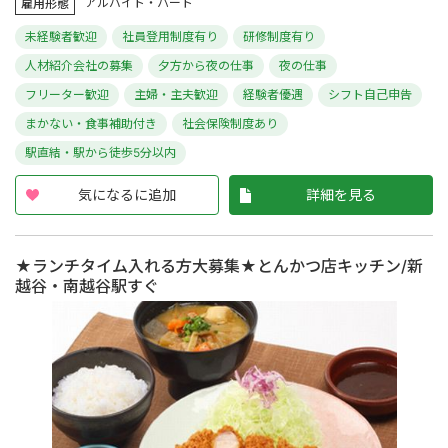
アルバイト・パート
雇用形態
未経験者歓迎
社員登用制度有り
研修制度有り
人材紹介会社の募集
夕方から夜の仕事
夜の仕事
フリーター歓迎
主婦・主夫歓迎
経験者優遇
シフト自己申告
まかない・食事補助付き
社会保険制度あり
駅直結・駅から徒歩5分以内
気になるに追加
詳細を見る
★ランチタイム入れる方大募集★とんかつ店キッチン/新
越谷・南越谷駅すぐ