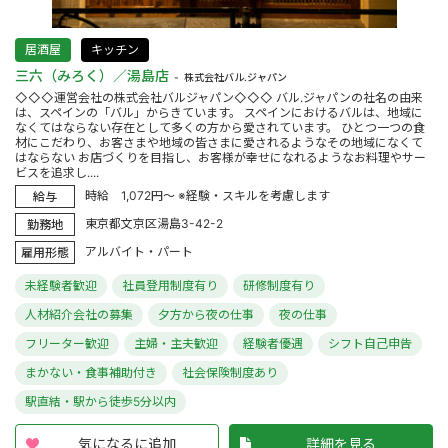
居酒屋
キッチン
三六（みろく）／湯島店
株式会社バル.ジャパン
◇◇◇運営会社の株式会社バルジャパン◇◇◇ バル.ジャパンの社名の由来
は、スペインの「バル」からきています。 スペインにおけるバルは、地域に
なくてはならない存在として多くの方から愛されています。 ひとつ一つの食
材にこだわり、お客さまや地域の皆さまに愛されるようなその地域になくて
はならない お店づくりを目指し、お客様が幸せになれるようなお料理やサー
ビスを追求し....
時給 1,072円～ ※経験・スキルを考慮します
給与
東京都文京区湯島3-42-2
勤務地
アルバイト・パート
雇用形態
未経験者歓迎
社員登用制度有り
研修制度有り
人材紹介会社の募集
夕方から夜の仕事
夜の仕事
フリーター歓迎
主婦・主夫歓迎
経験者優遇
シフト自己申告
まかない・食事補助付き
社会保険制度あり
駅直結・駅から徒歩5分以内
気になるに追加
詳細を見る