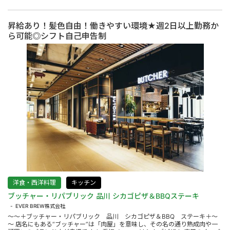
昇給あり！髪色自由！働きやすい環境★週2日以上勤務か
ら可能◎シフト自己申告制
洋食・西洋料理
キッチン
ブッチャー・リパブリック 品川 シカゴピザ＆BBQステーキ
EVER BREW株式会社
～～＋ブッチャー・リパブリック 品川 シカゴピザ＆BBQ ステーキ＋～
～ 店名にもある“ブッチャー”は「肉屋」を意味し、その名の通り熟成肉や一