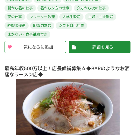
朝から昼の仕事
昼から夕方の仕事
夕方から夜の仕事
夜の仕事
フリーター歓迎
大学生歓迎
主婦・主夫歓迎
経験者優遇
即戦力求む
シフト自己申告
まかない・食事補助付き
気になるに追加
詳細を見る
最高年収500万以上！店長候補募集☆◆BARのようなお洒
落なラーメン店◆