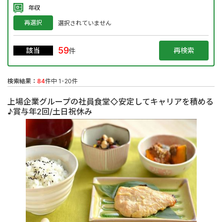
年収
再選択
選択されていません
59
該当
件
検索結果：
84
件中 1-20件
上場企業グループの社員食堂◇安定してキャリアを積める
♪賞与年2回/土日祝休み