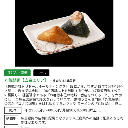
うどん・蕎麦
ホール
丸亀製麺【広島エリア】
株式会社丸亀製麺
《株式会社トリドールホールディングス》 設立から、わずか18年で東証1部へ
上場し、現在では全国に1000店舗以上を展開する企業。 47都道府県すべて
に展開し、 経営理念である「お客様本位の地域一番店をつくること」を大切
にし、 全店直営店舗で経営を行っています。 讃岐うどん専門店『丸亀製麺』
のほか『コナズ珈琲』をはじめとするカフェや ラーメンの『丸醤屋』、焼....
年収350万円～600万円 月給20万6,500円以上 ....
給与
広島県内の店舗に配属となります ※広島県外の店舗に配属となる可
勤務地
能性があります。