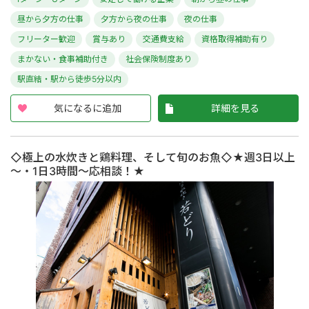
昼から夕方の仕事
夕方から夜の仕事
夜の仕事
フリーター歓迎
賞与あり
交通費支給
資格取得補助有り
まかない・食事補助付き
社会保険制度あり
駅直結・駅から徒歩5分以内
気になるに追加
詳細を見る
◇極上の水炊きと鶏料理、そして旬のお魚◇★週3日以上
～・1日3時間～応相談！★