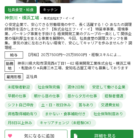
社員食堂・給食
キッチン
神奈川・横浜工場
株式会社エフ・イ・イ
◇安定企業で、安心できる労働環境の中で、長く活躍する！◇ あなたの調理
師免許を活かしませんか？ 【株式会社エフ・イ・イ】 特装車事業、環境事
業、パーキング事業を手掛ける 極東開発工業のグループの一員として 関係企
業の福利厚生を支える事業を展開中。 今回、社員食堂の調理スタッフを募
集。 景気の波に左右されない環境で、安心してキャリアを歩みませんか？ 調
理経....
【月給】20万7500円～25万9500円 ・経験スキルによ....
給与
神奈川県大和市深見西4丁目1－62 極東開発工業株式会社・横浜工場
勤務
・転勤あり ※兵庫三木工場、愛知名古屋工場でも募集しております
地
正社員
雇用形態
未経験者歓迎
社会保険完備
週休2日制
安定して働ける企業
早朝の仕事
朝から昼の仕事
昼から夕方の仕事
経験者優遇
シフト自己申告
土・日・祝日休み
賞与あり
交通費支給
資格取得補助有り
まかない・食事補助付き
社会保険制度あり
月8日以上休み
キャリアチェンジ（未経験OK）
気になるに追加
詳細を見る