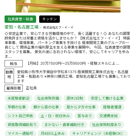
社員食堂・給食
キッチン
愛知・名古屋工場
株式会社エフ・イ・イ
◇安定企業で、安心できる労働環境の中で、長く活躍する！◇ あなたの調理
師免許または栄養士資格を活かしませんか？ 【株式会社エフ・イ・イ】 特装
車事業、環境事業、パーキング事業を手掛ける 極東開発工業のグループの一
員として 関係企業の福利厚生を支える事業を展開中。 今回、社員食堂の調理
スタッフを募集。 景気の波に左右されない環境で、安心してキャリアを歩み
ま....
【月給】20万7500円～25万9500円 ・経験スキルによ....
給与
愛知県小牧市大字東田中字松本1375 極東開発工業株式会社・名古屋
勤務
工場 ・転勤あり ※神奈川横浜工場、愛知名古屋工場でも募集しており
地
ます
正社員
雇用形態
未経験者歓迎
社会保険完備
週休2日制
安定して働ける企業
早朝の仕事
朝から昼の仕事
昼から夕方の仕事
経験者優遇
シフト自己申告
土・日・祝日休み
賞与あり
交通費支給
資格取得補助有り
まかない・食事補助付き
社会保険制度あり
マイカー通勤可
月8日以上休み
キャリアチェンジ（未経験OK）