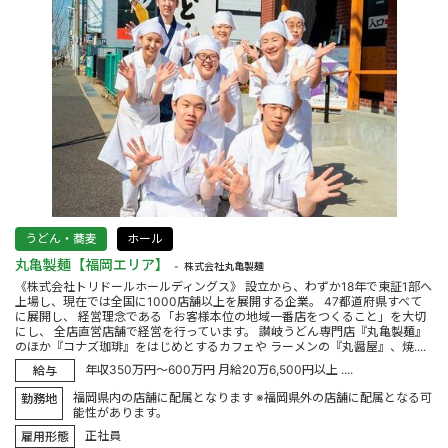
うどん・蕎麦
ホール
丸亀製麺【福岡エリア】
株式会社丸亀製麺
《株式会社トリドールホールディングス》 設立から、わずか18年で東証1部へ
上場し、現在では全国に1000店舗以上を展開する企業。 47都道府県すべて
に展開し、 経営理念である「お客様本位の地域一番店をつくること」を大切
にし、 全店直営店舗で経営を行っています。 讃岐うどん専門店『丸亀製麺』
のほか『コナズ珈琲』をはじめとするカフェや ラーメンの『丸醤屋』、焼....
年収350万円～600万円 月給20万6,500円以上 ....
給与
福岡県内の店舗に配属となります ※福岡県外の店舗に配属となる可
勤務地
能性があります。
正社員
雇用形態