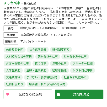
すし台所家
株式会社燦
★創業40年・渋谷で最初の回転寿司☆ 1979年創業、渋谷で一番最初の回
転寿司店です。 寿司はもちろん、一品料理も充実した当店は、 世代を超えて
多くのお客様にご好評いただいております！ 魚は築地で仕入れたものや、漁
港から直送の鮮魚を取り扱っております！ ★オーナーより一言☆ 働くスタッ
フの年齢は広く、お店全体があたたかい雰囲気！ 学生、フリーター問わ....
時給1,072円～ ※研修期間あり（約50H程度） ※22....
給与
東京都渋谷区道玄坂2-15-1ノア道玄坂1F
勤務地
アルバイト・パート
雇用形態
未経験者歓迎
社会保険完備
研修制度有り
人材紹介会社の募集
朝から昼の仕事
昼から夕方の仕事
夕方から夜の仕事
夜の仕事
深夜の仕事
フリーター歓迎
大学生歓迎
主婦・主夫歓迎
経験者優遇
シフト自己申告
交通費支給
まかない・食事補助付き
社会保険制度あり
社割制度あり
駅直結・駅から徒歩5分以内
気になるに追加
詳細を見る