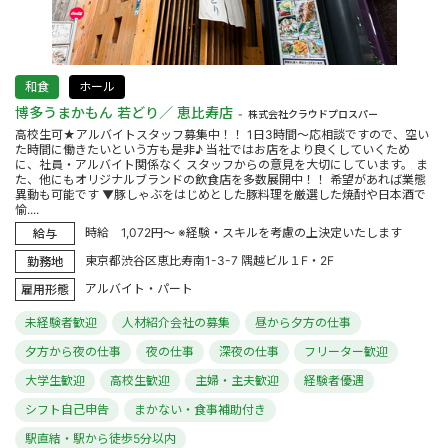
和食
ホール
博多うまかもん 若どり／ 恵比寿店
株式会社クラウドプロスパー
高校生可★アルバイトスタッフ募集中！！ 1日3時間～応相談ですので、空い
た時間に働きたいという方も是非♪ 当社ではお店をより良くしていくため
に、社員・アルバイト関係なく スタッフからの意見を大切にしています。 ま
た、他にもオリジナルブランドの飲食店を多数展開中！！ 希望があれば業態
異動も可能です ▼豚しゃぶをはじめとした豚料理を厳選した焼酎や日本酒で
愉....
時給 1,072円～ ※経験・スキルを考慮の上決定いたします
給与
東京都渋谷区恵比寿南1-3-7 隅越ビル１F・2F
勤務地
アルバイト・パート
雇用形態
未経験者歓迎
人材紹介会社の募集
昼から夕方の仕事
夕方から夜の仕事
夜の仕事
深夜の仕事
フリーター歓迎
大学生歓迎
高校生歓迎
主婦・主夫歓迎
経験者優遇
シフト自己申告
まかない・食事補助付き
駅直結・駅から徒歩5分以内