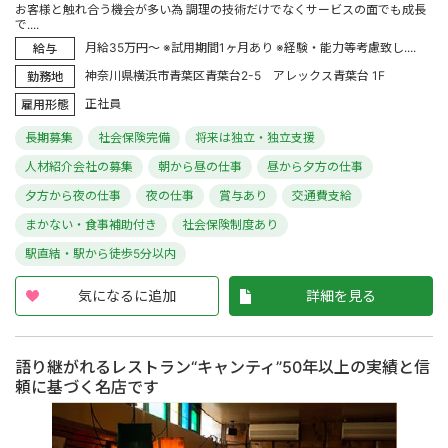
お客様と触れ合う機会が多い為 調理の技術だけでなくサービスの面でも成長
で....
月給35万円～ ※試用期間1ヶ月あり ※経験・能力等考慮致し....
給与
神奈川県横浜市青葉区青葉台2-5 アレックス青葉台 1F
勤務地
正社員
雇用形態
長期募集
社会保険完備
将来は独立・独立支援
人材紹介会社の募集
朝から昼の仕事
昼から夕方の仕事
夕方から夜の仕事
夜の仕事
賞与あり
交通費支給
まかない・食事補助付き
社会保険制度あり
駅直結・駅から徒歩5分以内
気になるに追加
詳細を見る
語り継がれるレストラン“キャンティ”50年以上の実績と信
頼に基づく名店です