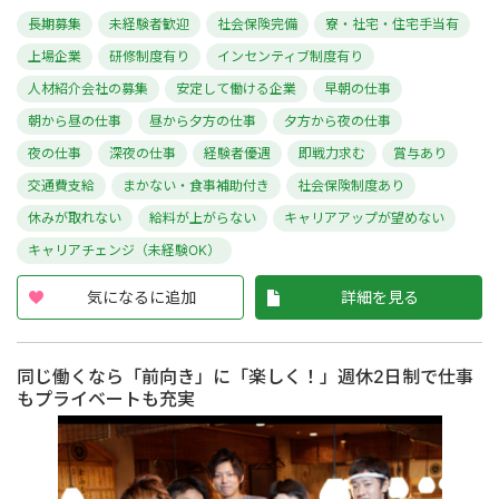
長期募集
未経験者歓迎
社会保険完備
寮・社宅・住宅手当有
上場企業
研修制度有り
インセンティブ制度有り
人材紹介会社の募集
安定して働ける企業
早朝の仕事
朝から昼の仕事
昼から夕方の仕事
夕方から夜の仕事
夜の仕事
深夜の仕事
経験者優遇
即戦力求む
賞与あり
交通費支給
まかない・食事補助付き
社会保険制度あり
休みが取れない
給料が上がらない
キャリアアップが望めない
キャリアチェンジ（未経験OK）
気になるに追加
詳細を見る
同じ働くなら「前向き」に「楽しく！」週休2日制で仕事
もプライベートも充実