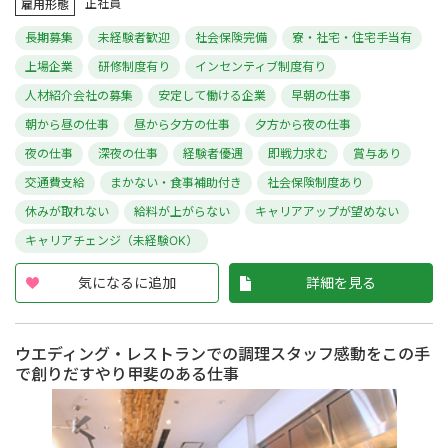
正社員
雇用形態
長期募集
未経験者歓迎
社会保険完備
寮・社宅・住宅手当有
上場企業
研修制度有り
インセンティブ制度有り
人材紹介会社の募集
安定して働ける企業
早朝の仕事
朝から昼の仕事
昼から夕方の仕事
夕方から夜の仕事
夜の仕事
深夜の仕事
経験者優遇
即戦力求む
賞与あり
交通費支給
まかない・食事補助付き
社会保険制度あり
休みが取れない
給料が上がらない
キャリアアップが望めない
キャリアチェンジ（未経験OK）
気になるに追加
詳細を見る
ウエディング・レストランでの調理スタッフ感動をこの手
で創りだすやり甲斐のある仕事