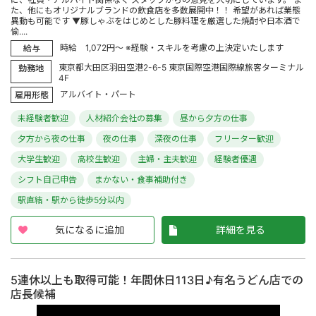
た、他にもオリジナルブランドの飲食店を多数展開中！！ 希望があれば業態
異動も可能です ▼豚しゃぶをはじめとした豚料理を厳選した焼酎や日本酒で
愉....
時給 1,072円～ ※経験・スキルを考慮の上決定いたします
給与
東京都大田区羽田空港2-6-5 東京国際空港国際線旅客ターミナル
勤務地
4F
アルバイト・パート
雇用形態
未経験者歓迎
人材紹介会社の募集
昼から夕方の仕事
夕方から夜の仕事
夜の仕事
深夜の仕事
フリーター歓迎
大学生歓迎
高校生歓迎
主婦・主夫歓迎
経験者優遇
シフト自己申告
まかない・食事補助付き
駅直結・駅から徒歩5分以内
気になるに追加
詳細を見る
5連休以上も取得可能！年間休日113日♪有名うどん店での
店長候補