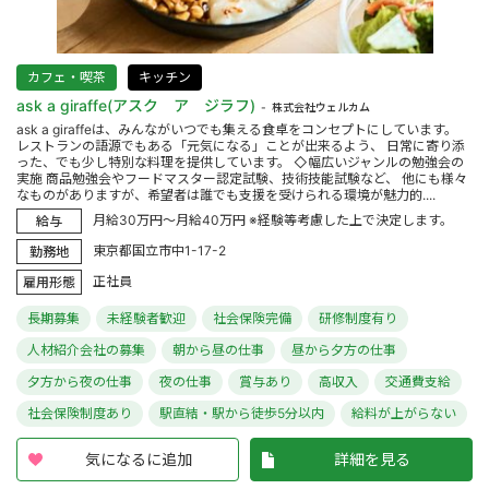
カフェ・喫茶
キッチン
ask a giraffe(アスク ア ジラフ)
株式会社ウェルカム
ask a giraffeは、みんながいつでも集える食卓をコンセプトにしています。
レストランの語源でもある「元気になる」ことが出来るよう、 日常に寄り添
った、でも少し特別な料理を提供しています。 ◇幅広いジャンルの勉強会の
実施 商品勉強会やフードマスター認定試験、技術技能試験など、 他にも様々
なものがありますが、希望者は誰でも支援を受けられる環境が魅力的....
月給30万円～月給40万円 ※経験等考慮した上で決定します。
給与
東京都国立市中1-17-2
勤務地
正社員
雇用形態
長期募集
未経験者歓迎
社会保険完備
研修制度有り
人材紹介会社の募集
朝から昼の仕事
昼から夕方の仕事
夕方から夜の仕事
夜の仕事
賞与あり
高収入
交通費支給
社会保険制度あり
駅直結・駅から徒歩5分以内
給料が上がらない
気になるに追加
詳細を見る