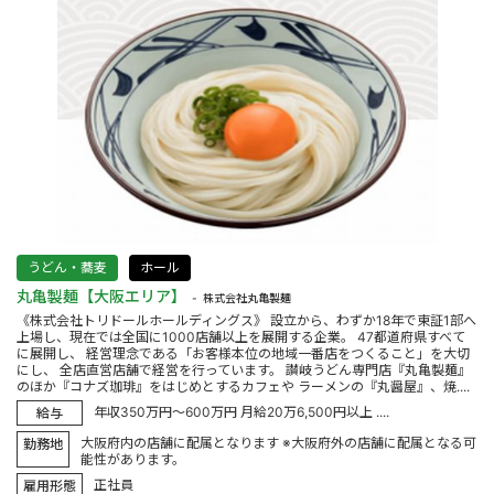
うどん・蕎麦
ホール
丸亀製麺【大阪エリア】
株式会社丸亀製麺
《株式会社トリドールホールディングス》 設立から、わずか18年で東証1部へ
上場し、現在では全国に1000店舗以上を展開する企業。 47都道府県すべて
に展開し、 経営理念である「お客様本位の地域一番店をつくること」を大切
にし、 全店直営店舗で経営を行っています。 讃岐うどん専門店『丸亀製麺』
のほか『コナズ珈琲』をはじめとするカフェや ラーメンの『丸醤屋』、焼....
年収350万円～600万円 月給20万6,500円以上 ....
給与
大阪府内の店舗に配属となります ※大阪府外の店舗に配属となる可
勤務地
能性があります。
正社員
雇用形態