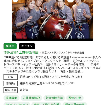
居酒屋
キッチン
博多道場/ 上野御徒町店
東京レストランツファクトリー株式会社
□■■選べる2勤務形態！あなたらしく働ける飲食店！-------------- 個人の
好みに合わせて、2タイプのワークスタイルをご用意！ ①セルフマネジメン
トコース≪準レギュラー社員≫ 週休2日としっかり休みを確保。 自分の
ペースでメリハリ付けて働けます♪ ②キャリアUPコース≪レギュラー社員≫
スキルアップのためガッツリ働きたい！ 幹部・独立を最....
月給28～35万円 ※経験・スキルを考慮いたします
給与
東京都台東区上野2-1-9 GAOH黒門ビル3F
勤務地
正社員
雇用形態
長期募集
未経験者歓迎
社会保険完備
週休2日制
Iターン・Uターン
安定して働ける企業
朝から昼の仕事