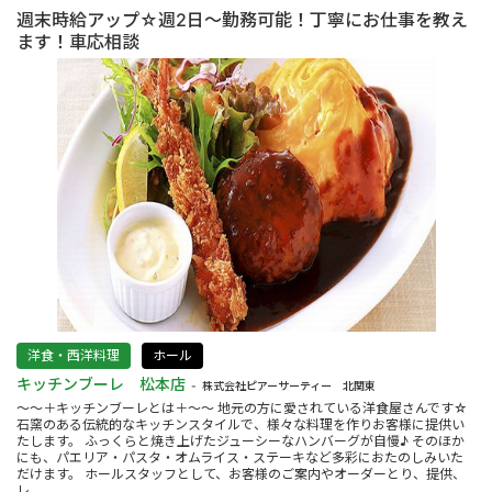
週末時給アップ☆週2日～勤務可能！丁寧にお仕事を教え
ます！車応相談
洋食・西洋料理
ホール
キッチンブーレ 松本店
株式会社ピアーサーティー 北関東
～～＋キッチンブーレとは＋～～ 地元の方に愛されている洋食屋さんです☆
石窯のある伝統的なキッチンスタイルで、様々な料理を作りお客様に提供い
たします。 ふっくらと焼き上げたジューシーなハンバーグが自慢♪ そのほか
にも、パエリア・パスタ・オムライス・ステーキなど多彩におたのしみいた
だけます。 ホールスタッフとして、お客様のご案内やオーダーとり、提供、
レ....