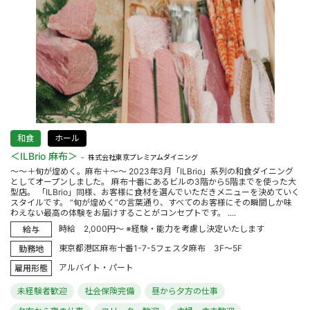
和食
ホール
＜ILBrio 麻布＞
株式会社東京プレミアムダイニング
～～＋旬が煌めく。麻布＋～～ 2023年3月「ILBrio」系列の和食ダイニング
としてオープンしました。 麻布十番にあるビルの3階から5階までを使った大
型店。 「ILBrio」同様、お客様に食材を選んでいただきメニューを決めていく
スタイルです。 “旬が煌めく”の言葉通り、すべてのお客様にその瞬間しか味
わえない最高の体験をお届けすることがコンセプトです。 ....
時給 2,000円～ ※経験・能力を考慮し決定いたします
給与
東京都港区麻布十番1-7-5フェスタ麻布 3F～5F
勤務地
アルバイト・パート
雇用形態
未経験者歓迎
社会保険完備
昼から夕方の仕事