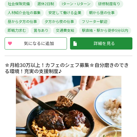
社会保険完備
週休2日制
Iターン・Uターン
研修制度有り
人材紹介会社の募集
安定して働ける企業
朝から昼の仕事
昼から夕方の仕事
夕方から夜の仕事
フリーター歓迎
即戦力求む
賞与あり
交通費支給
駅直結・駅から徒歩5分以内
気になるに追加
詳細を見る
☆月給30万以上！カフェのシェフ募集☆自分磨きのでき
る環境！充実の支援制度♪