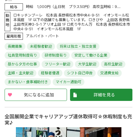
時給 1,000円（土日祝 プラス50円） 高校生時給：9....
給与
□キッチンブーレ 松本店 長野県松本市中央4-9-51 イオンモール松
勤
本風庭 1F 以下の店舗でも募集しています。 □きびや 上田店 長野県
務
上田市天神3-5-1 アリオ上田 1F □炙り牛たん万 松本店 長野県松本市
地
中央4-9-51 イオンモール松本風庭 1F
アルバイト・パート
雇用形態
長期募集
未経験者歓迎
将来は独立・独立支援
社員登用制度有り
研修制度有り
安定して働ける企業
昼から夕方の仕事
フリーター歓迎
大学生歓迎
高校生歓迎
主婦・主夫歓迎
経験者優遇
シフト自己申告
交通費支給
まかない・食事補助付き
マイカー通勤可
気になるに追加
詳細を見る
全国展開企業でキャリアアップ連休取得可☆休暇制度も充
実♪