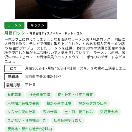
ラーメン
キッチン
月島ロック
株式会社ディスクベリー・ドット・コム
一見カフェに見えてしまうようなお洒落なラーメン店「月島ロック」 町田に
大行列を作り、テレビで何度も取り上げられたことのある超人気ラーメン店
の 店主がプロデュースしたラーメンを提供！ 豚肉100％の清湯と国産の小麦
粉を使用した麺が上品な味わいで人気を博しています。 ラーメンは勿論、米
沢牛の牛すじカレーや西海岸風クラムチャウダー、 手作りのデザートなどメ
ニュ....
月給30万円～月給45万円 ※経験・スキルを考慮の上決定しま....
給与
東京都中央区佃2-16-7
勤務地
正社員
雇用形態
長期募集
社会保険完備
寮・社宅・住宅手当有
人材紹介会社の募集
朝から昼の仕事
昼から夕方の仕事
夕方から夜の仕事
夜の仕事
土・日・祝日休み
交通費支給
まかない・食事補助付き
社会保険制度あり
駅直結・駅から徒歩5分以内