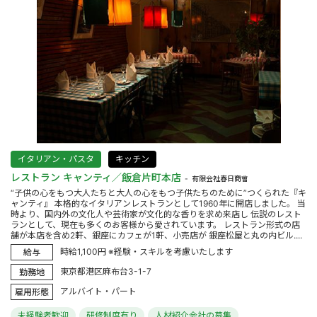
イタリアン・パスタ
キッチン
レストラン キャンティ／飯倉片町本店
有限会社春日商會
“子供の心をもつ大人たちと大人の心をもつ子供たちのために”つくられた『キ
ャンティ』 本格的なイタリアンレストランとして1960年に開店しました。 当
時より、国内外の文化人や芸術家が文化的な香りを求め来店し 伝説のレスト
ランとして、現在も多くのお客様から愛されています。 レストラン形式の店
舗が本店を含め2軒、銀座にカフェが1軒、小売店が 銀座松屋と丸の内ビル....
時給1,100円 ※経験・スキルを考慮いたします
給与
東京都港区麻布台3-1-7
勤務地
アルバイト・パート
雇用形態
未経験者歓迎
研修制度有り
人材紹介会社の募集