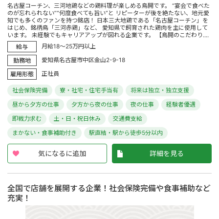
名古屋コーチン、三河地鶏などの鶏料理が楽しめる鳥開です。 “宴会で食べた
のが忘れられない”“何度食べても旨い”と リピーターが後を絶たない、地元愛
知でも多くのファンを持つ銘店！ 日本三大地鶏である「名古屋コーチン」を
はじめ、銘柄鳥「三河赤鶏」など、 愛知県で飼育された鶏肉を主に使用して
います。 未経験でもキャリアアップが図れる企業です。 【鳥開のこだわり....
月給18～25万円以上
給与
愛知県名古屋市中区金山2-9-18
勤務地
正社員
雇用形態
社会保険完備
寮・社宅・住宅手当有
将来は独立・独立支援
昼から夕方の仕事
夕方から夜の仕事
夜の仕事
経験者優遇
即戦力求む
土・日・祝日休み
交通費支給
まかない・食事補助付き
駅直結・駅から徒歩5分以内
気になるに追加
詳細を見る
全国で店舗を展開する企業！社会保険完備や食事補助など
充実！