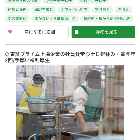
夕方から夜の仕事
フリーター歓迎
主婦・主夫歓迎
経験者優遇
即戦力求む
シフト自己申告
賞与あり
高収入
交通費支給
まかない・食事補助付き
駅直結・駅から徒歩5分以内
気になるに追加
詳細を見る
◇東証プライム上場企業の社員食堂◇土日祝休み・賞与年
2回/手厚い福利厚生