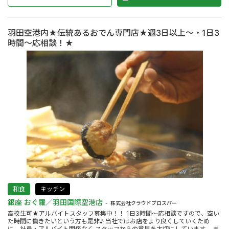
羽田空港内★伝統あるおでん専門店★週3日以上～・1日3
時間～応相談！★
和食
キッチン
銀座 おぐ羅／羽田国際空港店
株式会社クラウドプロスパー
高校生可★アルバイトスタッフ募集中！！ 1日3時間～応相談ですので、空い
た時間に働きたいという方も是非♪ 当社ではお店をより良くしていくため
に、社員・アルバイト関係なく スタッフからの意見を大切にしています。 ま