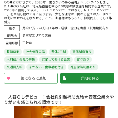
○○●おかげさまで、2020年「働きがいのある会社」へランクインしまし
た！●○○ 当社は、地元名古屋を中心に6業態の飲食店を展開する企業です。
2016年に創業して以来、「ＢＩＧカンパニーではなく、ＮＩＣＥカンパニ
ー」を目指し続けて今に至ります。 大切な理念は「関わる全ての人、すべて
の街に幸せの花を咲かせる」こと。 お客様はもちろん、仲間同士、そして取
引先....
月給17万～24万円 ※年齢・経験・能力を考慮（試用期間有り....
給与
名古屋エリアの店舗
勤務地
正社員
雇用形態
長期募集
社会保険完備
週休2日制
研修制度有り
人材紹介会社の募集
安定して働ける企業
賞与あり
交通費支給
まかない・食事補助付き
社会保険制度あり
気になるに追加
詳細を見る
一人暮らしデビュー！会社負引越補助支給☆安定企業☆や
りがいも感じられる環境です！