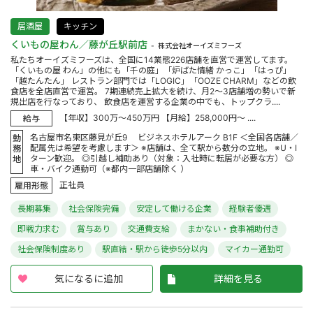
居酒屋
キッチン
くいもの屋わん／藤が丘駅前店
株式会社オーイズミフーズ
私たちオーイズミフーズは、全国に14業態226店舗を直営で運営してます。
「くいもの屋 わん」の他にも「千の庭」「炉ばた情緒 かっこ」「はっぴ」
「越たんたん」 レストラン部門では「LOGIC」「OOZE CHARM」などの飲
食店を全店直営で運営。 7期連続売上拡大を続け、月2～3店舗増の勢いで新
規出店を行なっており、 飲食店を運営する企業の中でも、トップクラ....
【年収】300万～450万円 【月給】258,000円～ ....
給与
名古屋市名東区藤見が丘9 ビジネスホテルアーク B1F ＜全国各店舗／
勤
配属先は希望を考慮します＞ ※店舗は、全て駅から数分の立地。 ※U・I
務
ターン歓迎。 ◎引越し補助あり（対象：入社時に転居が必要な方） ◎
地
車・バイク通勤可（※都内一部店舗除く ）
正社員
雇用形態
長期募集
社会保険完備
安定して働ける企業
経験者優遇
即戦力求む
賞与あり
交通費支給
まかない・食事補助付き
社会保険制度あり
駅直結・駅から徒歩5分以内
マイカー通勤可
気になるに追加
詳細を見る