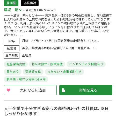
居酒屋
店長候補
酒場 晴々
合同会社 Little Standard
～～＋酒場 晴々とは＋～～ 東戸塚駅・徒歩5分の場所に位置し、産地直送で
仕入れる新鮮かつ上質なお肉を使ったお料理を気軽に味わうことができます
☆ たたき、刺身、炭火焼といったメインの鶏料理から〆の土鍋までご堪能下
さい。 ソムリエが厳選する珍しいワインを日替わりでご提供していますの
で、カジュアルに楽しみたい方から食通の方まで、落ち着いてお過ごしいた
だけます。 ....
月給 35万円～45万円 ※固定残業40時間含む（77,0....
給与
神奈川県横浜市戸塚区信濃町514-7第二常盤ビル 1F
勤務地
正社員
雇用形態
社会保険完備
将来は独立・独立支援
インセンティブ制度有り
賞与あり
交通費支給
まかない・食事補助付き
駅直結・駅から徒歩5分以内
気になるに追加
詳細を見る
大手企業で十分すぎる安心の高待遇♪当社の社員は月8日
しっかり休めます！