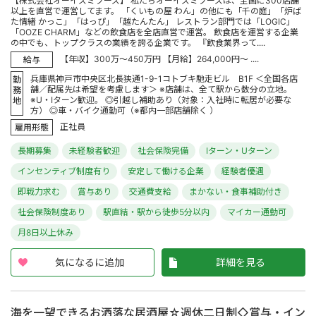
【株式会社オーイズミフーズ】 私たちオーイズミフーズは、全国に300店舗
以上を直営で運営してます。 「くいもの屋 わん」の他にも「千の庭」「炉ば
た情緒 かっこ」「はっぴ」「越たんたん」 レストラン部門では「LOGIC」
「OOZE CHARM」などの飲食店を全店直営で運営。 飲食店を運営する企業
の中でも、トップクラスの業績を誇る企業です。 『飲食業界って....
【年収】300万～450万円 【月給】264,000円～ ....
給与
兵庫県神戸市中央区北長狭通1-9-1コトブキ馳走ビル B1F ＜全国各店
勤
舗／配属先は希望を考慮します＞ ※店舗は、全て駅から数分の立地。
務
※U・Iターン歓迎。 ◎引越し補助あり（対象：入社時に転居が必要な
地
方） ◎車・バイク通勤可（※都内一部店舗除く ）
正社員
雇用形態
長期募集
未経験者歓迎
社会保険完備
Iターン・Uターン
インセンティブ制度有り
安定して働ける企業
経験者優遇
即戦力求む
賞与あり
交通費支給
まかない・食事補助付き
社会保険制度あり
駅直結・駅から徒歩5分以内
マイカー通勤可
月8日以上休み
気になるに追加
詳細を見る
海を一望できるお洒落な居酒屋☆週休二日制◇賞与・イン