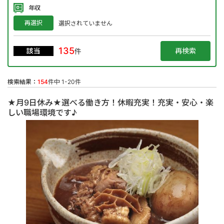
年収
再選択
選択されていません
135
該当
件
検索結果：
154
件中 1-20件
★月9日休み★選べる働き方！休暇充実！充実・安心・楽
しい職場環境です♪