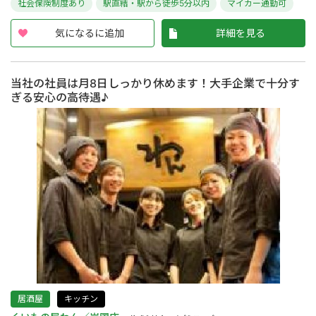
社会保険制度あり
駅直結・駅から徒歩5分以内
マイカー通勤可
気になるに追加
詳細を見る
当社の社員は月8日しっかり休めます！大手企業で十分す
ぎる安心の高待遇♪
居酒屋
キッチン