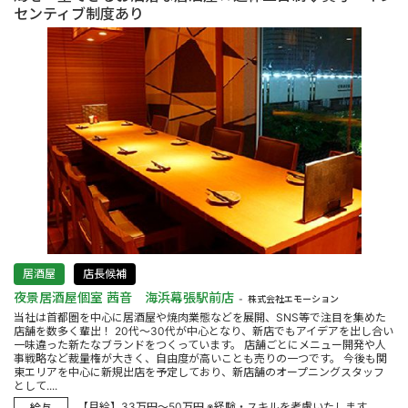
センティブ制度あり
居酒屋
店長候補
夜景居酒屋個室 茜音 海浜幕張駅前店
株式会社エモーション
当社は首都圏を中心に居酒屋や焼肉業態などを展開、SNS等で注目を集めた
店舗を数多く輩出！ 20代〜30代が中心となり、新店でもアイデアを出し合い
一味違った新たなブランドをつくっています。 店舗ごとにメニュー開発や人
事戦略など裁量権が大きく、自由度が高いことも売りの一つです。 今後も関
東エリアを中心に新規出店を予定しており、新店舗のオープニングスタッフ
として....
【月給】33万円～50万円 ※経験・スキルを考慮いたします ....
給与