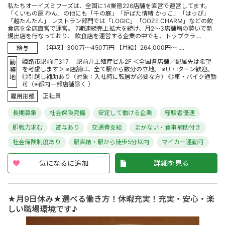
私たちオーイズミフーズは、全国に14業態226店舗を直営で運営してます。
「くいもの屋 わん」の他にも「千の庭」「炉ばた情緒 かっこ」「はっぴ」
「越たんたん」 レストラン部門では「LOGIC」「OOZE CHARM」などの飲
食店を全店直営で運営。 7期連続売上拡大を続け、月2～3店舗増の勢いで新
規出店を行なっており、 飲食店を運営する企業の中でも、トップクラ....
【年収】300万～450万円 【月給】264,000円～ ....
給与
姫路市駅前町317 駅前井上殖産ビル2F ＜全国各店舗／配属先は希望
勤
を考慮します＞ ※店舗は、全て駅から数分の立地。 ※U・Iターン歓迎。
務
◎引越し補助あり（対象：入社時に転居が必要な方） ◎車・バイク通勤
地
可（※都内一部店舗除く ）
正社員
雇用形態
長期募集
社会保険完備
安定して働ける企業
経験者優遇
即戦力求む
賞与あり
交通費支給
まかない・食事補助付き
社会保険制度あり
駅直結・駅から徒歩5分以内
マイカー通勤可
気になるに追加
詳細を見る
★月9日休み★選べる働き方！休暇充実！充実・安心・楽
しい職場環境です♪