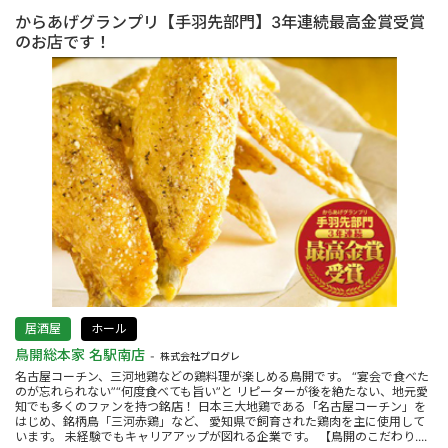
からあげグランプリ【手羽先部門】3年連続最高金賞受賞
のお店です！
居酒屋
ホール
鳥開総本家 名駅南店
株式会社プログレ
名古屋コーチン、三河地鶏などの鶏料理が楽しめる鳥開です。 “宴会で食べた
のが忘れられない”“何度食べても旨い”と リピーターが後を絶たない、地元愛
知でも多くのファンを持つ銘店！ 日本三大地鶏である「名古屋コーチン」を
はじめ、銘柄鳥「三河赤鶏」など、 愛知県で飼育された鶏肉を主に使用して
います。 未経験でもキャリアアップが図れる企業です。 【鳥開のこだわり....