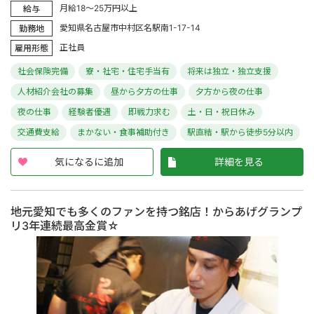
月給18～25万円以上
給与
愛知県名古屋市中村区名駅南1-17-14
勤務地
正社員
雇用形態
社会保険完備
寮・社宅・住宅手当有
将来は独立・独立支援
人材紹介会社の募集
昼から夕方の仕事
夕方から夜の仕事
夜の仕事
経験者優遇
即戦力求む
土・日・祝日休み
交通費支給
まかない・食事補助付き
駅直結・駅から徒歩5分以内
気になるに追加
詳細を見る
地元愛知でも多くのファンを持つ銘店！からあげグランプ
リ3年連続最高金賞☆