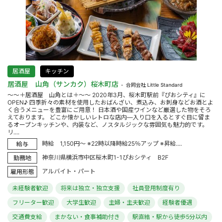
居酒屋
キッチン
居酒屋 山角（サンカク）桜木町店
合同会社 Little Standard
～～＋居酒屋 山角とは＋～～ 2020年3月、桜木町駅前『ぴおシティ』に
OPEN♪ 四季折々の素材を使用したおばんざい、煮込み、お刺身などお酒とよ
く合うメニューを豊富にご用意！ 日本酒や国産ワインなど厳選した物をそろ
えております。 どこか懐かしいレトロな店内―入り口を入るとすぐ目に留ま
るオープンキッチンや、内装など、ノスタルジックな雰囲気も魅力的です。
リ....
時給 1,150円～ ※22時以降時給25％アップ ※昇給....
給与
神奈川県横浜市中区桜木町1-1ぴおシティ B2F
勤務地
アルバイト・パート
雇用形態
未経験者歓迎
将来は独立・独立支援
社員登用制度有り
フリーター歓迎
大学生歓迎
主婦・主夫歓迎
経験者優遇
交通費支給
まかない・食事補助付き
駅直結・駅から徒歩5分以内