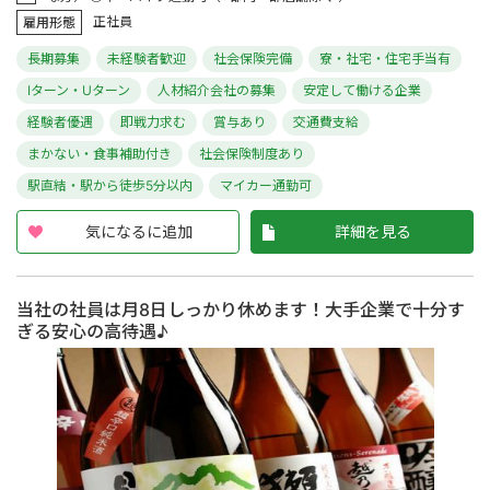
正社員
雇用形態
長期募集
未経験者歓迎
社会保険完備
寮・社宅・住宅手当有
Iターン・Uターン
人材紹介会社の募集
安定して働ける企業
経験者優遇
即戦力求む
賞与あり
交通費支給
まかない・食事補助付き
社会保険制度あり
駅直結・駅から徒歩5分以内
マイカー通勤可
気になるに追加
詳細を見る
当社の社員は月8日しっかり休めます！大手企業で十分す
ぎる安心の高待遇♪