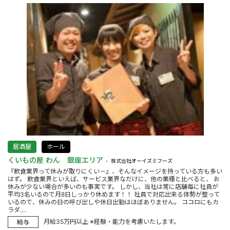
居酒屋
ホール
くいもの屋 わん 銀座エリア
株式会社オーイズミフーズ
『飲食業界って休みが取りにくい－』、そんなイメージを持っている方も多い
はず。 飲食業界といえば、サービス業界なだけに、他の業種と比べると、 お
休みが少ない場合が多いのも事実です。 しかし、当社は常に店舗毎に社員が
平均3名いるので月8日しっかり休めます！！ 社員で対応出来る体勢が整って
いるので、休みの日の呼び出しや休日出勤はほぼありません。 ココロにもカ
ラダ....
月給35万円以上 ※経験・能力を考慮いたします。
給与