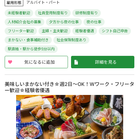
アルバイト・パート
雇用形態
未経験者歓迎
社員登用制度有り
研修制度有り
人材紹介会社の募集
夕方から夜の仕事
夜の仕事
フリーター歓迎
主婦・主夫歓迎
経験者優遇
シフト自己申告
まかない・食事補助付き
社会保険制度あり
駅直結・駅から徒歩5分以内
気になるに追加
詳細を見る
美味しいまかない付き☆週2日～OK！Wワーク・フリータ
ー歓迎☆経験者優遇