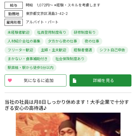
時給 1,072円～ ※経験・スキルを考慮します
給与
東京都文京区湯島3-42-2
勤務地
アルバイト・パート
雇用形態
未経験者歓迎
社員登用制度有り
研修制度有り
人材紹介会社の募集
夕方から夜の仕事
夜の仕事
フリーター歓迎
主婦・主夫歓迎
経験者優遇
シフト自己申告
まかない・食事補助付き
社会保険制度あり
駅直結・駅から徒歩5分以内
気になるに追加
詳細を見る
当社の社員は月8日しっかり休めます！大手企業で十分す
ぎる安心の高待遇♪