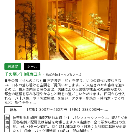
居酒屋
ホール
千の庭／川崎東口店
株式会社オーイズミフーズ
■千の庭（せんのにわ）■ 古き良き「和」を守り、いつの時代も変わらな
い、日本の落ち着ける空間をご提供いたします。 ご来店されたお客様を迎え
るのは、白木の内装と庭の演出。店舗により太鼓橋や枯山水の庭園があり、
都会の喧騒を忘れる穏やかなひと時をお過ごしいただけます。 四国から仕入
れる「八十八鯛」や「阿波尾鶏」を使い、タタキ・串焼き・時雨煮・つくね
など、部位を余す....
【年収】300万～450万円 【月給】288,000円～ ....
給与
神奈川県川崎市川崎区駅前本町11-1 パシフィックマークス川崎3F ＜全
勤
国各店舗／配属先は希望を考慮します＞ ※店舗は、全て駅から数分の立
務
地。 ※U・Iターン歓迎。 ◎引越し補助あり（対象：入社時に転居が必要
地
な方） ◎車・バイク通勤可（※都内一部店舗除く ）