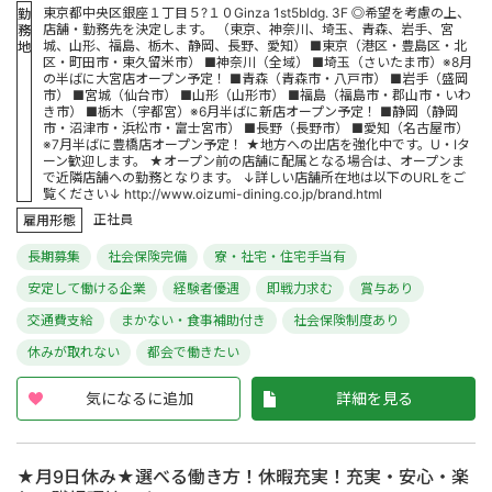
東京都中央区銀座１丁目５?１０Ginza 1st5bldg. 3F ◎希望を考慮の上、
勤
店舗・勤務先を決定します。 （東京、神奈川、埼玉、青森、岩手、宮
務
城、山形、福島、栃木、静岡、長野、愛知） ■東京（港区・豊島区・北
地
区・町田市・東久留米市） ■神奈川（全域） ■埼玉（さいたま市）※8月
の半ばに大宮店オープン予定！ ■青森（青森市・八戸市） ■岩手（盛岡
市） ■宮城（仙台市） ■山形（山形市） ■福島（福島市・郡山市・いわ
き市） ■栃木（宇都宮）※6月半ばに新店オープン予定！ ■静岡（静岡
市・沼津市・浜松市・富士宮市） ■長野（長野市） ■愛知（名古屋市）
※7月半ばに豊橋店オープン予定！ ★地方への出店を強化中です。U・Iタ
ーン歓迎します。 ★オープン前の店舗に配属となる場合は、オープンま
で近隣店舗への勤務となります。 ↓詳しい店舗所在地は以下のURLをご
覧ください↓ http://www.oizumi-dining.co.jp/brand.html
正社員
雇用形態
長期募集
社会保険完備
寮・社宅・住宅手当有
安定して働ける企業
経験者優遇
即戦力求む
賞与あり
交通費支給
まかない・食事補助付き
社会保険制度あり
休みが取れない
都会で働きたい
気になるに追加
詳細を見る
★月9日休み★選べる働き方！休暇充実！充実・安心・楽