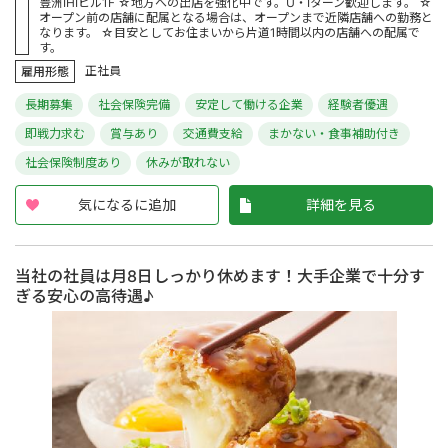
豊洲IHIビル1F ☆地方への出店を強化中です。U・Iターン歓迎します。 ☆
オープン前の店舗に配属となる場合は、オープンまで近隣店舗への勤務と
なります。 ☆目安としてお住まいから片道1時間以内の店舗への配属で
す。
正社員
雇用形態
長期募集
社会保険完備
安定して働ける企業
経験者優遇
即戦力求む
賞与あり
交通費支給
まかない・食事補助付き
社会保険制度あり
休みが取れない
気になるに追加
詳細を見る
当社の社員は月8日しっかり休めます！大手企業で十分す
ぎる安心の高待遇♪