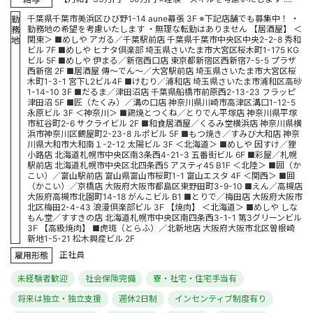
千葉県千葉市美浜区ひび野1-14 aune幕張 3F ※下記店舗でも募集中！ ・
勤
勤務地の希望を考慮いたします ・無理な転勤はありません 【居酒屋】 ＜
務
関東＞ ■めしや アガる／千葉駅前店 千葉県千葉市中央区中央2-2-8 秀和
地
ビル 7F ■めしや ヒナタ倶楽部 埼玉県さいたま市大宮区桜木町1-175 KG
ビル 5F ■めしや 伊まる／新宿西口店 東京都新宿区西新宿7-5-5 プラザ
西新宿 2F ■居酒屋 傳～でん～／大宮駅前店 埼玉県さいたま市大宮区桜
木町1-3-1 宮下L2ビル4F ■けむり／浦和店 埼玉県さいたま市浦和区高砂
1-14-10 3F ■だるま／津田沼店 千葉県船橋市前原西2-13-23 フラッピ
津田沼 5F ■匠（たくみ）／溝の口店 神奈川県川崎市高津区溝口1-12-5
永原ビル 3F ＜神奈川＞ ■鶏焼とつくね／とりでん平塚店 神奈川県平塚
市紅谷町2-6 サクライビル 2F ■和食居酒屋／くるみ堂横浜店 神奈川県横
浜市神奈川区鶴屋町2-23-8 ルポビル 5F ■もつ焼き／すみび大和店 神奈
川県大和市大和南１-2-12 太陽ビル 3F ＜北海道＞ ■めしや 因すけ／狸
小路店 北海道札幌市中央区南3条西4-21-3 五番街ビル 6F ■彩屋／札幌
駅前店 北海道札幌市中央区北四条西5 アスティ45 B1F ＜北陸＞ ■囲（か
こい）／富山駅前店 富山県富山市桜町1-1 富山エスタ 4F ＜関西＞ ■囲
（かこい）／京橋店 大阪府大阪市都島区東野田町3-9-10 ■えん／高槻店
大阪府高槻市北園町14-18 がんこビル B1 ■とりで／梅田店 大阪府大阪市
北区梅田2-4-43 浪漫倶楽部ビル 3F 【焼肉】 ＜北海道＞ ■めしや しな
もん堂／すすきの店 北海道札幌市中央区南四条西3-1-1 第3グリーンビル
3F 【高級焼肉】 ■虎斑（とらふ）／北新地店 大阪府大阪市北区曽根崎
新地1-5-21 松木興産ビル 2F
正社員
雇用形態
未経験者歓迎
社会保険完備
寮・社宅・住宅手当有
将来は独立・独立支援
週休2日制
インセンティブ制度有り