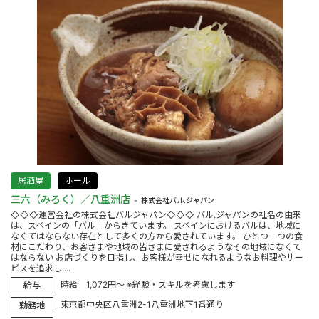
居酒屋
ホール
三六（みろく）／八重洲店
株式会社バル.ジャパン
◇◇◇運営会社の株式会社バルジャパン◇◇◇ バル.ジャパンの社名の由来
は、スペインの「バル」からきています。 スペインにおけるバルは、地域に
なくてはならない存在として多くの方から愛されています。 ひとつ一つの食
材にこだわり、お客さまや地域の皆さまに愛されるようなその地域になくて
はならない お店づくりを目指し、お客様が幸せになれるようなお料理やサー
ビスを追求し....
時給 1,072円～ ※経験・スキルを考慮します
給与
東京都中央区八重洲2-1八重洲地下1番通り
勤務地