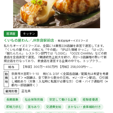
居酒屋
キッチン
くいもの屋わん／JR奈良駅前店
株式会社オーイズミフーズ
私たちオーイズミフーズは、全国に14業態226店舗を直営で運営してます。
「くいもの屋 わん」の他にも「千の庭」「炉ばた情緒 かっこ」「はっぴ」
「越たんたん」 レストラン部門では「LOGIC」「OOZE CHARM」などの飲
食店を全店直営で運営。 7期連続売上拡大を続け、月2～3店舗増の勢いで新
規出店を行なっており、 飲食店を運営する企業の中でも、トップクラ....
【年収】300万～450万円 【月給】258,000円～ ....
給与
奈良市大宮町1-1-10 梢ビル 2/3F ＜全国各店舗／配属先は希望を考慮
勤
します＞ ※店舗は、全て駅から数分の立地。 ※U・Iターン歓迎。 ◎引越
務
し補助あり（対象：入社時に転居が必要な方） ◎車・バイク通勤可（※
地
都内一部店舗除く ）
正社員
雇用形態
長期募集
社会保険完備
安定して働ける企業
経験者優遇
即戦力求む
賞与あり
交通費支給
まかない・食事補助付き