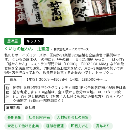
居酒屋
キッチン
くいもの屋わん 辻堂店
株式会社オーイズミフーズ
私たちオーイズミフーズは、国内外31業態320店舗を全店直営で展開中で
す。 くいもの屋 わん の他にも「千の庭」「炉ばた情緒 かっこ」「はっぴ」
「越たんたん」 レストラン部門では「LOGIC」「OOZE CHARM」などの飲
食店を全店直営で運営。 7期連続売上拡大を続け、月2～3店舗増の勢いで新
規出店を行なっており、飲食店を運営する企業の中でも、トップク....
【年収】300万～450万円 【月給】288,000円～ ....
給与
神奈川県藤沢市辻堂2-7-7ウィンディ湘南 1F ＜全国各店舗／配属先は希
勤
望を考慮します＞ ※店舗は、全て駅から数分の立地。 ※U・Iターン歓
務
迎。 ◎引越し補助あり（対象：入社時に転居が必要な方） ◎車・バイ
地
ク通勤可（※都内一部店舗除く ）
正社員
雇用形態
長期募集
社会保険完備
人材紹介会社の募集
安定して働ける企業
経験者優遇
即戦力求む
賞与あり