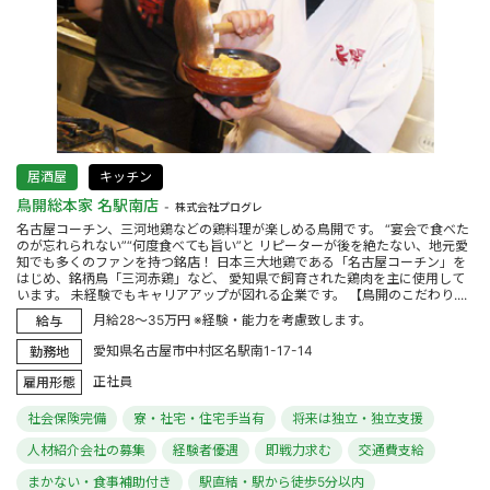
居酒屋
キッチン
鳥開総本家 名駅南店
株式会社プログレ
名古屋コーチン、三河地鶏などの鶏料理が楽しめる鳥開です。 “宴会で食べた
のが忘れられない”“何度食べても旨い”と リピーターが後を絶たない、地元愛
知でも多くのファンを持つ銘店！ 日本三大地鶏である「名古屋コーチン」を
はじめ、銘柄鳥「三河赤鶏」など、 愛知県で飼育された鶏肉を主に使用して
います。 未経験でもキャリアアップが図れる企業です。 【鳥開のこだわり....
月給28～35万円 ※経験・能力を考慮致します。
給与
愛知県名古屋市中村区名駅南1-17-14
勤務地
正社員
雇用形態
社会保険完備
寮・社宅・住宅手当有
将来は独立・独立支援
人材紹介会社の募集
経験者優遇
即戦力求む
交通費支給
まかない・食事補助付き
駅直結・駅から徒歩5分以内