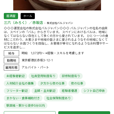
居酒屋
ホール
三六（みろく）／赤坂店
株式会社バル.ジャパン
◇◇◇運営会社の株式会社バルジャパン◇◇◇ バル.ジャパンの社名の由来
は、スペインの「バル」からきています。 スペインにおけるバルは、地域に
なくてはならない存在として多くの方から愛されています。 ひとつ一つの食
材にこだわり、お客さまや地域の皆さまに愛されるようなその地域になくて
はならない お店づくりを目指し、お客様が幸せになれるようなお料理やサー
ビスを追求し....
時給 1,072円～ ※経験・スキルを考慮します
給与
東京都港区赤坂3-12-1
勤務地
アルバイト・パート
雇用形態
未経験者歓迎
社員登用制度有り
研修制度有り
人材紹介会社の募集
夕方から夜の仕事
夜の仕事
フリーター歓迎
主婦・主夫歓迎
経験者優遇
シフト自己申告
まかない・食事補助付き
社会保険制度あり
駅直結・駅から徒歩5分以内