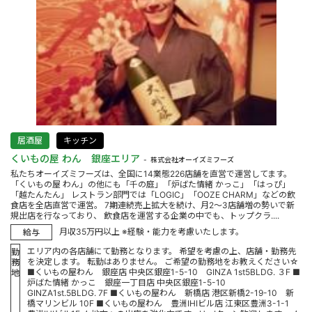
居酒屋
キッチン
くいもの屋 わん 銀座エリア
株式会社オーイズミフーズ
私たちオーイズミフーズは、全国に14業態226店舗を直営で運営してます。
「くいもの屋 わん」の他にも「千の庭」「炉ばた情緒 かっこ」「はっぴ」
「越たんたん」 レストラン部門では「LOGIC」「OOZE CHARM」などの飲
食店を全店直営で運営。 7期連続売上拡大を続け、月2～3店舗増の勢いで新
規出店を行なっており、 飲食店を運営する企業の中でも、トップクラ....
月収35万円以上 ※経験・能力を考慮いたします。
給与
エリア内の各店舗にて勤務となります。 希望を考慮の上、店舗・勤務先
勤
を決定します。 転勤はありません。 ご希望の勤務地をお教えください☆
務
■くいもの屋わん 銀座店 中央区銀座1-5-10 GINZA 1st5BLDG. ３F ■
地
炉ばた情緒 かっこ 銀座一丁目店 中央区銀座1-5-10
GINZA1st.5BLDG. 7F ■くいもの屋わん 新橋店 港区新橋2-19-10 新
橋マリンビル 10F ■くいもの屋わん 豊洲IHIビル店 江東区豊洲3-1-1