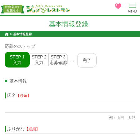
MENU
基本情報登録
基本情報登録
応募のステップ
STEP 1
STEP 2
STEP 3
→
完了
入力
入力
応募確認
基本情報
氏名
【必須】
例：山田 太郎
ふりがな
【必須】