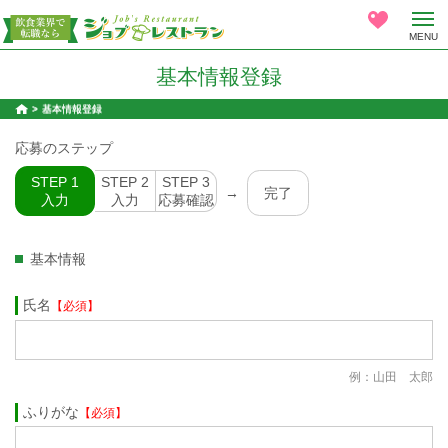
MENU
基本情報登録
基本情報登録
応募のステップ
STEP 1
STEP 2
STEP 3
→
完了
入力
入力
応募確認
基本情報
氏名
【必須】
例：山田 太郎
ふりがな
【必須】