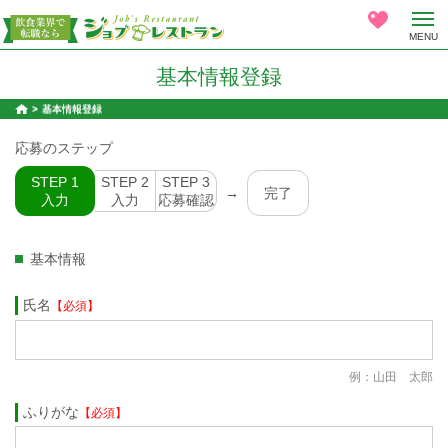
MENU
基本情報登録
基本情報登録
応募のステップ
STEP 1
STEP 2
STEP 3
→
完了
入力
入力
応募確認
基本情報
氏名
【必須】
例：山田 太郎
ふりがな
【必須】