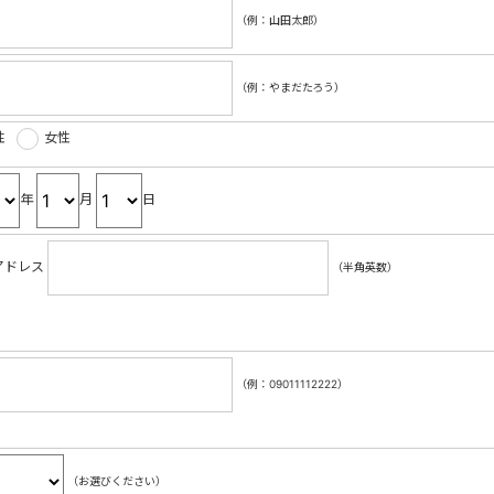
（例：山田太郎）
（例：やまだたろう）
性
女性
年
月
日
アドレス
（半角英数）
（例：09011112222）
（お選びください）