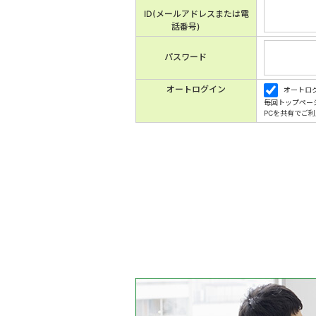
ID(メールアドレスまたは電
話番号)
パスワード
オートログイン
オートロ
毎回トップペー
PCを共有でご