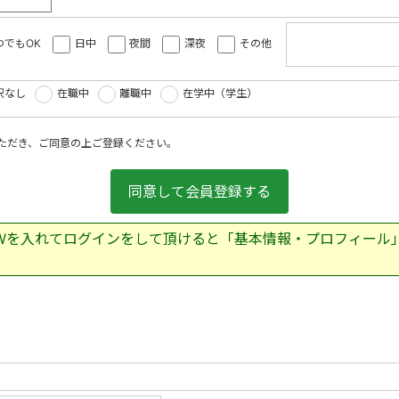
つでもOK
日中
夜間
深夜
その他
択なし
在職中
離職中
在学中（学生）
ただき、ご同意の上ご登録ください。
,PWを入れてログインをして頂けると「基本情報・プロフィー