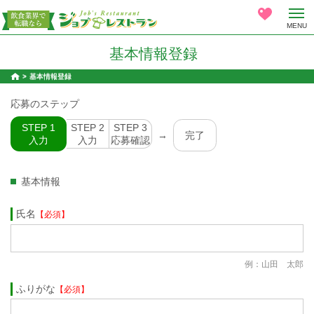
MENU
基本情報登録
基本情報登録
応募のステップ
STEP 1
STEP 2
STEP 3
→
完了
入力
入力
応募確認
基本情報
氏名
【必須】
例：山田 太郎
ふりがな
【必須】