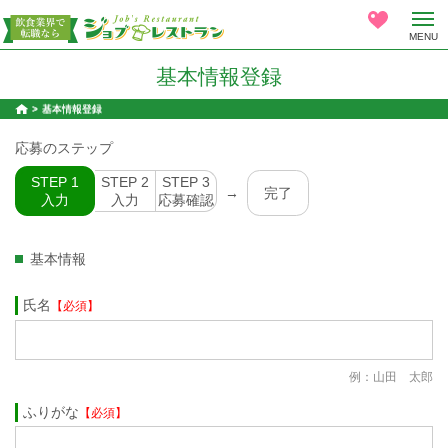
MENU
基本情報登録
基本情報登録
応募のステップ
STEP 1
STEP 2
STEP 3
→
完了
入力
入力
応募確認
基本情報
氏名
【必須】
例：山田 太郎
ふりがな
【必須】