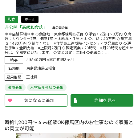
和食
ホール
非公開「高級和食店」
非公開企業
＊＊店舗詳細＊＊ ◇勤務地：東京都練馬区桜台 ◇単価：2万円～3万円 ◇席
数：カウンター7席、個室1室 ＊＊給与・手当＊＊ ◇月給：40万円 ◇想定年
収：480万円 ◇賞与：なし ※年間売上達成時インセンティブ発生あり ◇通
勤手当：全額支給 ※上限月2万円 ◇固定残業：20時間 ※月20時間を超えた
分は、全額支給いたします。 ◇賃金改定：年1回 ◇退職金：....
月給40万円 ※試用期間3ヶ月
給与
東京都練馬区桜台
勤務地
正社員
雇用形態
長期募集
人材紹介会社の募集
気になるに追加
詳細を見る
時給1,200円～☆未経験OK練馬区内のお仕事なので家庭と
の両立が可能