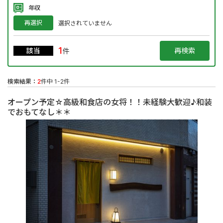
年収
再選択
選択されていません
1
該当
件
検索結果：
2
件中 1-2件
オープン予定☆高級和食店の女将！！未経験大歓迎♪和装
でおもてなし＊＊