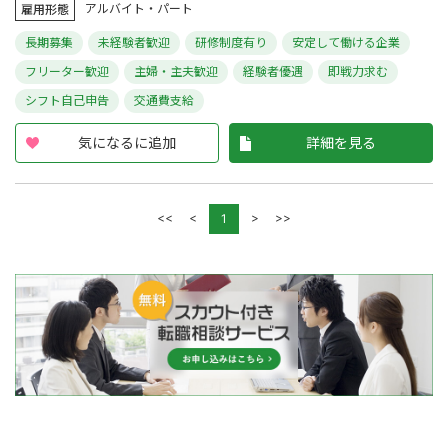
アルバイト・パート
雇用形態
長期募集
未経験者歓迎
研修制度有り
安定して働ける企業
フリーター歓迎
主婦・主夫歓迎
経験者優遇
即戦力求む
シフト自己申告
交通費支給
気になるに追加
詳細を見る
<<
<
>
>>
1