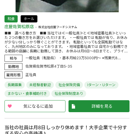
和食
ホール
庄屋佐賀松原店
株式会社庄屋フードシステム
■■ 選べる働き方 ■■ 当社では≪一般社員≫と≪地域密着社員≫といっ
た 2つの働き方をお選びいただけます。 ・一般社員では 転勤が有り、お休み
が少ない分しっかり稼ぐことができます。 転勤といっても全国転勤ではな
く、九州地区のみになっております。 ・地域密着社員では 自宅から勤務でき
る範囲の店舗に長期に勤務して頂き、 お休みは月6日～8日までと、プライ....
一般社員（転勤有） ・基本月給23万5000円～ ※残業代8....
給与
佐賀県佐賀市松原4丁目5-35
勤務地
正社員
雇用形態
長期募集
未経験者歓迎
社会保険完備
Iターン・Uターン
まかない・食事補助付き
社会保険制度あり
気になるに追加
詳細を見る
当社の社員は月8日しっかり休めます！大手企業で十分す
ぎる安心の高待遇♪