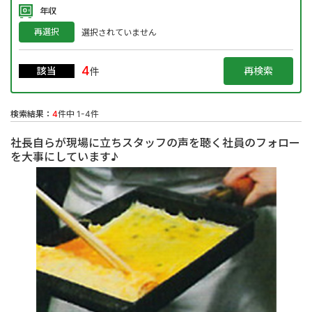
年収
再選択
選択されていません
4
該当
件
検索結果：
4
件中 1-4件
社長自らが現場に立ちスタッフの声を聴く社員のフォロー
を大事にしています♪