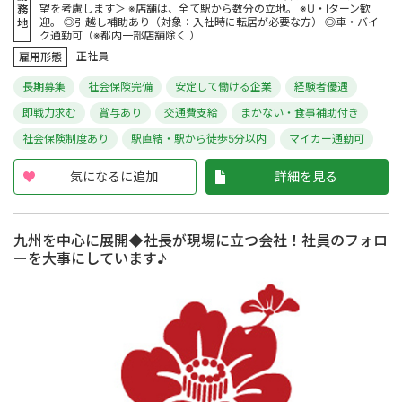
望を考慮します＞ ※店舗は、全て駅から数分の立地。 ※U・Iターン歓
務
迎。 ◎引越し補助あり（対象：入社時に転居が必要な方） ◎車・バイ
地
ク通勤可（※都内一部店舗除く ）
正社員
雇用形態
長期募集
社会保険完備
安定して働ける企業
経験者優遇
即戦力求む
賞与あり
交通費支給
まかない・食事補助付き
社会保険制度あり
駅直結・駅から徒歩5分以内
マイカー通勤可
気になるに追加
詳細を見る
九州を中心に展開◆社長が現場に立つ会社！社員のフォロ
ーを大事にしています♪