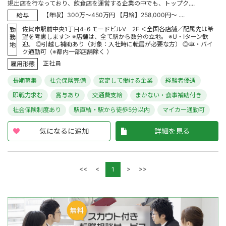
規出店を行なっており、飲食店を運営する企業の中でも、トップク....
【年収】300万～450万円 【月給】258,000円～ ....
給与
佐賀市駅前中央1丁目4-6 モードビルV 2F ＜全国各店舗／配属先は希
勤
望を考慮します＞ ※店舗は、全て駅から数分の立地。 ※U・Iターン歓
務
迎。 ◎引越し補助あり（対象：入社時に転居が必要な方） ◎車・バイ
地
ク通勤可（※都内一部店舗除く ）
正社員
雇用形態
長期募集
社会保険完備
安定して働ける企業
経験者優遇
即戦力求む
賞与あり
交通費支給
まかない・食事補助付き
社会保険制度あり
駅直結・駅から徒歩5分以内
マイカー通勤可
気になるに追加
詳細を見る
<<
<
>
>>
1