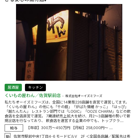
居酒屋
キッチン
くいもの屋わん／佐賀駅前店
株式会社オーイズミフーズ
私たちオーイズミフーズは、全国に14業態226店舗を直営で運営してます。
「くいもの屋 わん」の他にも「千の庭」「炉ばた情緒 かっこ」「はっぴ」
「越たんたん」 レストラン部門では「LOGIC」「OOZE CHARM」などの飲
食店を全店直営で運営。 7期連続売上拡大を続け、月2～3店舗増の勢いで新
規出店を行なっており、 飲食店を運営する企業の中でも、トップクラ....
【年収】300万～450万円 【月給】258,000円～ ....
給与
佐賀市駅前中央1丁目4-6 モードビルV 2F ＜全国各店舗／配属先は希
勤