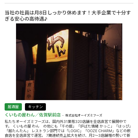
当社の社員は月8日しっかり休めます！大手企業で十分す
ぎる安心の高待遇♪
居酒屋
キッチン
くいもの屋わん／佐賀駅前店
株式会社オーイズミフーズ
私たちオーイズミフーズは、国内外31業態320店舗を全店直営で展開中で
す。 くいもの屋 わん の他にも「千の庭」「炉ばた情緒 かっこ」「はっぴ」
「越たんたん」 レストラン部門では「LOGIC」「OOZE CHARM」などの飲
食店を全店直営で運営。 7期連続売上拡大を続け、月2～3店舗増の勢いで新