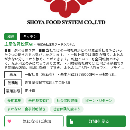
和食
キッチン
庄屋佐賀松原店
株式会社庄屋フードシステム
■■ 選べる働き方 ■■ 当社では≪一般社員≫と≪地域密着社員≫といっ
た 2つの働き方をお選びいただけます。 ・一般社員では 転勤が有り、お休み
が少ない分しっかり稼ぐことができます。 転勤といっても全国転勤ではな
く、九州地区のみになっております。 ・地域密着社員では 自宅から勤務でき
る範囲の店舗に長期に勤務して頂き、 お休みは月6日～8日までと、プライ....
一般社員（転勤有） ・基本月給23万5000円～ ※残業代8....
給与
佐賀県佐賀市松原4丁目5-35
勤務地
正社員
雇用形態
長期募集
未経験者歓迎
社会保険完備
Iターン・Uターン
まかない・食事補助付き
社会保険制度あり
気になるに追加
詳細を見る