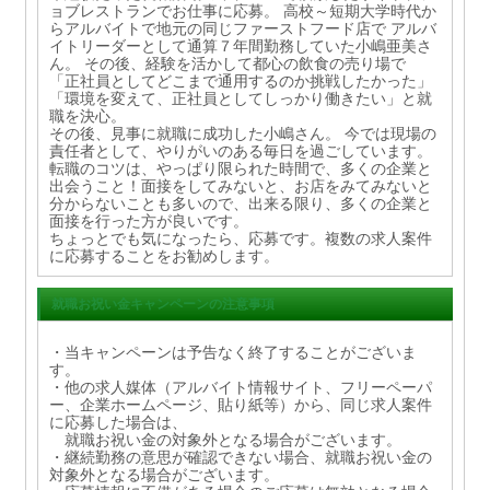
ョブレストランでお仕事に応募。 高校～短期大学時代か
らアルバイトで地元の同じファーストフード店で アルバ
イトリーダーとして通算７年間勤務していた小嶋亜美さ
ん。 その後、経験を活かして都心の飲食の売り場で
「正社員としてどこまで通用するのか挑戦したかった」
「環境を変えて、正社員としてしっかり働きたい」と就
職を決心。
その後、見事に就職に成功した小嶋さん。 今では現場の
責任者として、やりがいのある毎日を過ごしています。
転職のコツは、やっぱり限られた時間で、多くの企業と
出会うこと！面接をしてみないと、お店をみてみないと
分からないことも多いので、出来る限り、多くの企業と
面接を行った方が良いです。
ちょっとでも気になったら、応募です。複数の求人案件
に応募することをお勧めします。
就職お祝い金キャンペーンの注意事項
・当キャンペーンは予告なく終了することがございま
す。
・他の求人媒体（アルバイト情報サイト、フリーペーパ
ー、企業ホームページ、貼り紙等）から、同じ求人案件
に応募した場合は、
就職お祝い金の対象外となる場合がございます。
・継続勤務の意思が確認できない場合、就職お祝い金の
対象外となる場合がございます。