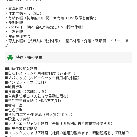
・夏季休暇（5日）
・年末年始休暇（5日）
・有給休暇（初年度10日間）★有給100％取得を義務化
・長期休暇
・Rockの日（毎年会社が指定した2日間の休暇）
・生理休暇
・産前産後休暇
・育児休暇※（父母共に特別休暇）（慶弔休暇・介護・栽培員・ドナー、ほ
か）
待遇・福利厚生
■団体保険加入制度
■自社レストラン利用補助制度（2万円/年）
■ノバキッズ（ベビーシッター費用補助制度）
■インセンティブ（毎月）
■職責手当
■食事補助（店舗による）
■単身赴任手当（入社後の異動に限る）
■通勤交通費支給（上限3万円/月）
■役職手当
■住宅手当
■各部門年間MVP表彰（最大賞金100万）
■殿堂入り表彰
■フリーエージェント制度（希望する部門に自ら直接交渉できる）
■新規事業提案制度
■フレックスキャリア制度（社員の雇用形態のまま、時間短縮をして就業で