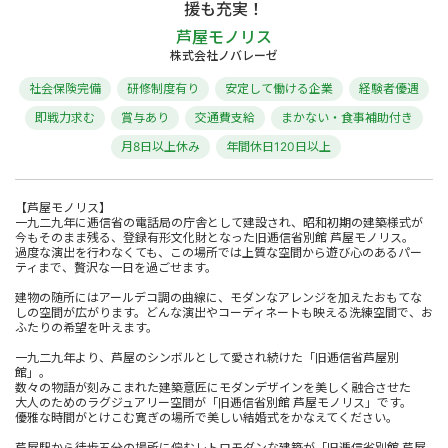
援も充実！
芦屋モノリス
株式会社ノバレーゼ
社会保険完備
研修制度有り
安定して働ける企業
経験者優遇
即戦力求む
賞与あり
交通費支給
まかない・食事補助付き
月8日以上休み
年間休日120日以上
【芦屋モノリス】
一九二九年に逓信省の電話局の庁舎として建設され、昭和初期の建築様式が
今もそのまま残る、登録有形文化財となった旧逓信省別館 芦屋モノリス。
過度な演出を行わなくても、この場所では上質な空間から遊び心のあるパー
ティまで、贅沢な一日を過ごせます。
建物の随所にはアールデコ調の曲線に、モダンなアレンジを加えたおもてな
しの空間が広がります。どんな演出やコーディネートも映える洗練空間で、お
ふたりの希望を叶えます。
一九二九年より、芦屋のシンボルとして愛され続けた「旧逓信省芦屋別
館」。
数々の物語が刻みこまれた建築意匠にモダンデザインを美しく融合させた
大人のためのラグジュアリー空間が「旧逓信省別館 芦屋モノリス」です。
優雅な時間がとけこむ寛ぎの場所で美しい結婚式をかなえてください。
芦屋駅から徒歩五分の場所に佇むレトロモダンな建築が「旧逓信省別館 芦屋