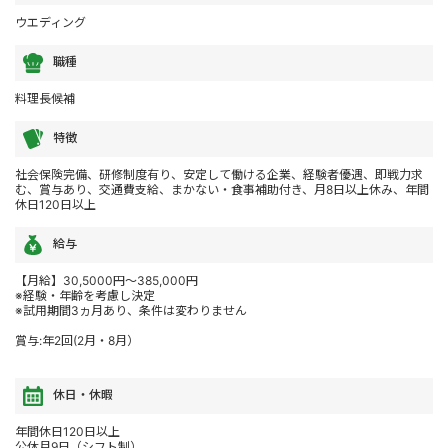
ウエディング
職種
料理長候補
特徴
社会保険完備、研修制度有り、安定して働ける企業、経験者優遇、即戦力求
む、賞与あり、交通費支給、まかない・食事補助付き、月8日以上休み、年間
休日120日以上
給与
【月給】30,5000円～385,000円
※経験・年齢を考慮し決定
※試用期間3ヵ月あり、条件は変わりません
賞与:年2回(2月・8月）
休日・休暇
年間休日120日以上
公休月9日（シフト制）