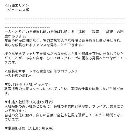
＜兵庫エリア＞
・ジェームス邸
---------------------------------------------------------------------
---------------------------------------------------------------------
--------------------------
一人ひとりが力を発揮し能力を伸ばし続ける「挑戦」「教育」「評価」の制
度があります。
年齢や経歴に関係なく、実力次第で大きな権限と責任ある仕事が任せられ、
自らを成長させるチャンスを得ることができます。
様々な業界でキャリアを積んだあなたのスキルと知識を存分に発揮していた
だくことが、あなた自身、ひいてはノバレーゼの更なる発展へとつながってい
きます。
＜成長をサポートする豊富な研修プログラム＞
～入社後の流れ～
▼OJT研修（入社～1ヶ月間）
教育担当の先輩スタッフについてもらい、実際の仕事を体験しながら学びま
す。
▼中途入社研修（入社1ヶ月後）
入社時期の近い社員とともに、会社の事業内容や歴史、ブライダル業界につ
いて学びます。
会社の文化に触れ、自らの言葉で会社や社風を理解していただく時間となっ
ています。
▼階層別研修（入社6ヶ月以降）