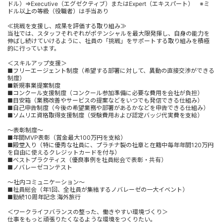
ドル）⇒Executive（エグゼクティブ）またはExpert（エキスパート） ※ミ
ドル以上の等級（役職者）は手当あり
≪挑戦を支援し、成果を評価する取り組み≫
当社では、スタッフそれぞれがポテンシャルを最大限発揮し、自身の能力を
伸ばし続けていけるように、社員の「挑戦」をサポートする取り組みを積極
的に行っています。
＜スキルアップ支援＞
■フリーエージェント制度（希望する部署に対して、異動の直接交渉ができる
制度）
■新規事業提案制度
■コンクール支援制度（コンクール参加準備に必要な費用を会社が負担）
■目安箱（業務改善やサービスの提案などをいつでも発信できる仕組み）
■自己申告制度（今後の希望業務や部署があるかなどを申告できる仕組み）
■ソムリエ資格取得支援制度（受験費用および認定バッジ代実費を支給）
～表彰制度～
■年間MVP表彰（賞金最大100万円を支給）
■殿堂入り（特に優秀な社員に、プラチナ製の社章と在籍中毎年年間120万円
を自由に使えるクレジットカードを付与）
■ベストプラクティス（優良事例を社員総会で表彰・共有）
■ノバレーゼコンテスト
～社内コミュニケーション～
■社員総会（年1回、全社員が集結するノバレーゼの一大イベント）
■勤続10周年記念 海外旅行
＜ワークライフバランスの整った、働きやすい環境づくり＞
仕事をもっと頑張りたくなるような環境をつくりたい。