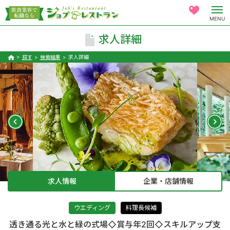
MENU
求人詳細
探す
検索結果
求人詳細
求人情報
企業・店舗情報
ウエディング
料理長候補
透き通る光と水と緑の式場◇賞与年2回◇スキルアップ支