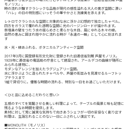
モノリス」。
時の流れが醸すクラシックな品格が現代の感性溢れる大人の寛ぎ空間に漂い
「ハレ」の日の特別感にいっそうの華やかさと洗練美を添えます。
レトロでクラシカルな空間と対象的な水に浮かぶ幻想的で独立したャペル。
四方をガラスで覆われた透明な空間に光のバージンロードが描かれます。
祭壇奥の壁をつたう水の揺らめきと柔らかな木目、風にゆれる木々の緑。
自然の恵みに囲まれ穏やかに流れる時が「永遠の一瞬」として心に刻まれま
す
水・光・緑あふれる、ボタニカルアンティーク空間
2017年3月に国登録有形文化財に登録された旧逓信省別館 芦屋モノリス。
1929年に逓信省の電話局の庁舎として建設され、アールデコの曲線が随所に
みられる建物に、
モダンなアレンジを加えたラグジュアリー空間。
水に浮かぶように造られたチャペルや、芦屋の街並みを見渡せるルーフトッ
プテラスまで
1組で貸切りに。優雅な時間の流れる、特別な一日をお過ごしいただけます。
＜ひと皿に込めるこだわりと想い＞
五感のすべてを覚醒させる美しい料理によって、テーブルの風景と味も記憶に
残るようなお時間を提供します。
素材に対して常に誠実な気持ちで向きあうシェフが一切の妥協なく創り出す
料理は、生涯忘れることのない一日にふさわしい演出です。
■MONOLITH（モノリス）