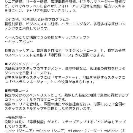
シニア研修、リーダー研修、管理職着任研修、ゼネラルマネージャー研修な
ど、それぞれのレベルに合わせたフォローアップ研修を実施。幅広いスキル
を身に付け、キャリアを磨いていきましょう。
≪その他、70を超える研修プログラム≫
職種別研修、ビジネススキル研修、e-ラーニングなど、多種多様な研修コン
テンツをご用意しています。
＜一人ひとりが活躍できる多様なキャリアステップ＞
～キャリアパス～
将来のキャリアは、管理職を目指す「マネジメントコース」と、特定の分野
のスペシャリストを目指す「専門職コース」から選択できます。
■マネジメントコース
店舗管理やスタッフのマネジメント、環境整備など、管理職の役割を担うポ
ジションを目指すコースです。
部署を管轄するスタッフには「マネージャー」、地区を管轄するスタッフに
は「ゼネラルマネージャー」という役職が与えられます。
■専門職コース
特定の分野のスペシャリストとして、熟練した技能と知識で業績に貢献するプ
ロフェッショナルを目指すコースです。
複数のエリアを管轄し、課題の抽出や改善提案を行い、必要に応じて全国の
スタッフのスキルアップを目標とした発信を行います。
～等級制度～
役職とは別に「等級制度」があり、ステップアップするごとに給与もアップ
していきます。
Junior（ジュニア）⇒Senior（シニア）⇒Leader（リーダー）⇒Middle（ミ