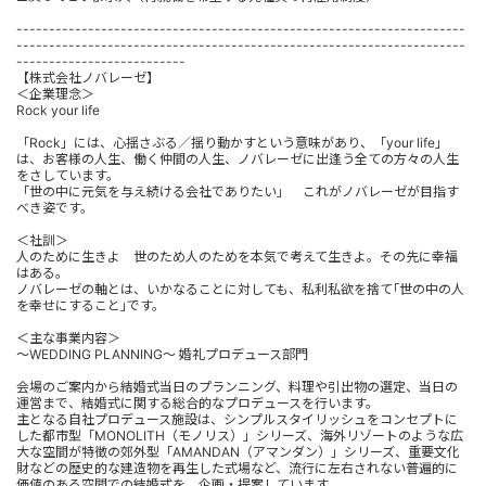
---------------------------------------------------------------------
---------------------------------------------------------------------
--------------------------
【株式会社ノバレーゼ】
＜企業理念＞
Rock your life
「Rock」には、心揺さぶる／揺り動かすという意味があり、「your life」
は、お客様の人生、働く仲間の人生、ノバレーゼに出逢う全ての方々の人生
をさしています。
「世の中に元気を与え続ける会社でありたい」 これがノバレーゼが目指す
べき姿です。
＜社訓＞
人のために生きよ 世のため人のためを本気で考えて生きよ。その先に幸福
はある。
ノバレーゼの軸とは、いかなることに対しても、私利私欲を捨て｢世の中の人
を幸せにすること｣です。
＜主な事業内容＞
～WEDDING PLANNING～ 婚礼プロデュース部門
会場のご案内から結婚式当日のプランニング、料理や引出物の選定、当日の
運営まで、結婚式に関する総合的なプロデュースを行います。
主となる自社プロデュース施設は、シンプルスタイリッシュをコンセプトに
した都市型「MONOLITH（モノリス）」シリーズ、海外リゾートのような広
大な空間が特徴の郊外型「AMANDAN（アマンダン）」シリーズ、重要文化
財などの歴史的な建造物を再生した式場など、流行に左右されない普遍的に
価値のある空間での結婚式を、企画・提案しています。