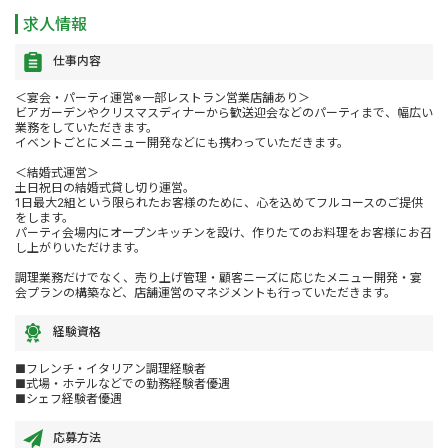
求人情報
仕事内容
＜宴会・パーティ運営※一部レストラン営業店舗あり＞
ビアガーデンやクリスマスディナーから歓送迎会などのパーティまで、幅広い
業務をしていただきます。
イベントごとにメニュー開発などにも携わっていただきます。
＜結婚式運営＞
土日祝日の結婚式貸し切り運営。
1日最大2組という限られたお客様のために、心を込めてフルコースのご提供
をします。
パーティ会場内にオープンキッチンを設け、作りたてのお料理をお客様にお召
し上がりいただけます。
調理業務だけでなく、売り上げ管理・顧客ニーズに応じたメニュー開発・宴
会プランの構築など、店舗運営のマネジメントも行っていただきます。
経験資格
■フレンチ・イタリアン調理経験者
■式場・ホテルなどでの勤務経験者優遇
■シェフ経験者優遇
応募方法