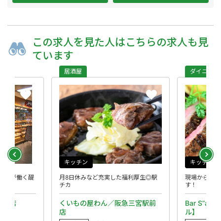
この求人を
見た人は
こちらの求人も
見
ています
居酒屋
ダイニング（和
キッチン
キッチン
が働く醍
月8日休みなど充実した福利厚生◎駅
現場からのアイデア
チカ
す！
店
くいもの屋わん／阪急三宮駅前
Bar S”alu 
店
ル】