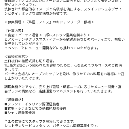
都市部でアクセスのよいロケーションに展開する、シンプルでモダンな都市
型ゲストハウスです。
洗練された都会的なイメージと高級感を演出する、スタイリッシュなデザイ
ンとダイナミックな空間構成が特徴です。
＜募集職種：『芦屋モノリス』のキッチンリーダー候補＞
【仕事内容】
＜宴会・パーティ運営 ※一部レストラン営業店舗あり＞
ビアガーデンやクリスマスディナーから歓送迎会などのパーティまで、幅広い
業務をしていただきます。
イベントごとにメニュー開発などにも携わっていただきます。
＜結婚式運営＞
土日祝日の結婚式貸し切り運営。
1日最大2組という限られたお客様のために、心を込めてフルコースのご提供
をします。
パーティ会場内にオープンキッチンを設け、作りたてのお料理をお客様にお召
し上がりいただけます。
調理業務だけでなく、売り上げ管理・顧客ニーズに応じたメニュー開発・宴
会プランの構築など、店舗運営のマネジメントも行っていただきます。
【経験資格】
■フレンチ・イタリアン調理経験者
■式場・ホテルなどでの勤務経験者優遇
■シェフ経験者優遇
全国の式場にてスタッフを募集しております。
レストランサービススタッフ、パティシエも同時募集中です。