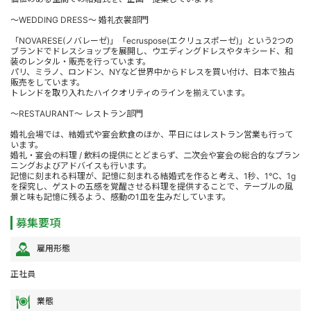
～WEDDING DRESS～ 婚礼衣裳部門
「NOVARESE(ノバレーゼ)」「ecruspose(エクリュスポーゼ)」という2つの
ブランドでドレスショップを展開し、ウエディングドレスやタキシード、和
装のレンタル・販売を行っています。
パリ、ミラノ、ロンドン、NYなど世界中からドレスを買い付け、日本で独占
販売をしています。
トレンドを取り入れたハイクオリティのラインを揃えています。
～RESTAURANT～ レストラン部門
婚礼会場では、結婚式や宴会飲食のほか、平日にはレストラン営業も行って
います。
婚礼・宴会の料理 / 飲料の提供にとどまらず、二次会や宴会の総合的なプラン
ニングおよびアドバイスも行います。
記憶に刻まれる料理が、記憶に刻まれる結婚式を作ると考え、1秒、1℃、1g
を探究し、ゲストの五感を覚醒させる料理を提供することで、テーブルの風
景と味も記憶に残るよう、感動の1皿を生みだしています。
募集要項
雇用形態
正社員
業態