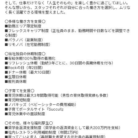
そして、仕事だけでなく「人生そのもの」を楽しく豊かに過ごしてほしい。
そんな想いから、スタッフそれぞれが自分に合った働き方を選択し、ムリな
く長く活躍できる環境を整えました。
〇多様な働き方を支援〇
■勤務エリア限定制度
■フレックスキャリア制度（正社員のまま、勤務時間や日数などを調整でき
る制度）
■パラノバ（副業制度）
■リモノバ（在宅勤務制度）
〇当社独自の休暇制度〇
■有給休暇100％取得の義務化
■リフレッシュ休暇（勤続3年ごとに、30日間の長期休暇を付与）
■Rockの日（年2日間）
■ドナー休暇（最大10日間）
■生理日休暇
■裁判員休暇
〇子育てを支援〇
■育児休暇は最大3年間取得可能（男性の育休取得実績も多数）
■育児時短制度
■ノバキッズ（ベビーシッターの費用補助）
■子育てポータルサイト『Succu!!』
■育児休業中の面談制度
〇その他、様々な福利厚生〇
■奨学金返済支援制度（奨学金の返済資金として最大200万円を支給）
■社内レストラン利用補助制度（年間2万円）
■戻ってこいよ求人（再就職を希望する元社員の再雇用制度）