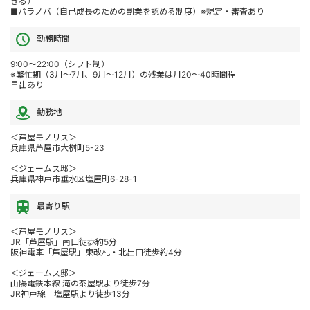
きる）
■パラノバ（自己成長のための副業を認める制度）※規定・審査あり
勤務時間
9:00～22:00（シフト制）
※繁忙期（3月～7月、9月～12月）の残業は月20～40時間程
早出あり
勤務地
＜芦屋モノリス＞
兵庫県芦屋市大桝町5-23
＜ジェームス邸＞
兵庫県神戸市垂水区塩屋町6-28-1
最寄り駅
＜芦屋モノリス＞
JR「芦屋駅」南口徒歩約5分
阪神電車「芦屋駅」東改札・北出口徒歩約4分
＜ジェームス邸＞
山陽電鉄本線 滝の茶屋駅より徒歩7分
JR神戸線 塩屋駅より徒歩13分