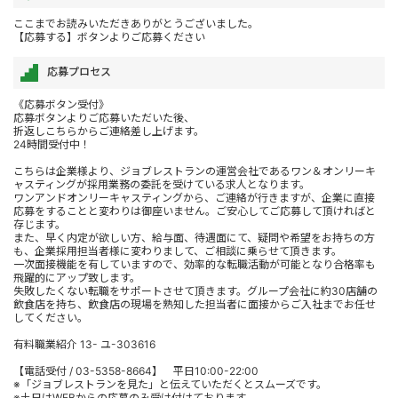
ここまでお読みいただきありがとうございました。
【応募する】ボタンよりご応募ください
応募プロセス
《応募ボタン受付》
応募ボタンよりご応募いただいた後、
折返しこちらからご連絡差し上げます。
24時間受付中！
こちらは企業様より、ジョブレストランの運営会社であるワン＆オンリーキ
ャスティングが採用業務の委託を受けている求人となります。
ワンアンドオンリーキャスティングから、ご連絡が行きますが、企業に直接
応募をすることと変わりは御座いません。ご安心してご応募して頂ければと
存じます。
また、早く内定が欲しい方、給与面、待遇面にて、疑問や希望をお持ちの方
も、企業採用担当者様に変わりまして、ご相談に乗らせて頂きます。
一次面接機能を有していますので、効率的な転職活動が可能となり合格率も
飛躍的にアップ致します。
失敗したくない転職をサポートさせて頂きます。グループ会社に約30店舗の
飲食店を持ち、飲食店の現場を熟知した担当者に面接からご入社までお任せ
してください。
有料職業紹介 13- ユ-303616
【電話受付 / 03-5358-8664】 平日10:00-22:00
※「ジョブレストランを見た」と伝えていただくとスムーズです。
※土日はWEBからの応募のみ受け付けております。