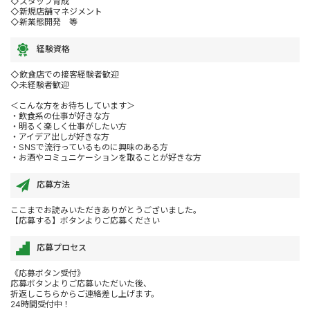
◇スタッフ育成
◇新規店舗マネジメント
◇新業態開発 等
経験資格
◇飲食店での接客経験者歓迎
◇未経験者歓迎
＜こんな方をお待ちしています＞
・飲食系の仕事が好きな方
・明るく楽しく仕事がしたい方
・アイデア出しが好きな方
・SNSで流行っているものに興味のある方
・お酒やコミュニケーションを取ることが好きな方
応募方法
ここまでお読みいただきありがとうございました。
【応募する】ボタンよりご応募ください
応募プロセス
《応募ボタン受付》
応募ボタンよりご応募いただいた後、
折返しこちらからご連絡差し上げます。
24時間受付中！