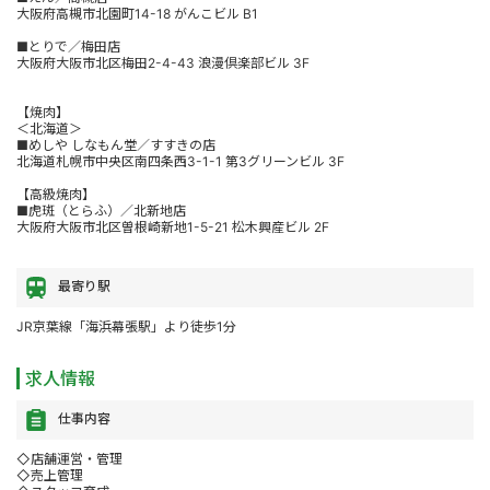
大阪府高槻市北園町14-18 がんこビル B1
■とりで／梅田店
大阪府大阪市北区梅田2-4-43 浪漫倶楽部ビル 3F
【焼肉】
＜北海道＞
■めしや しなもん堂／すすきの店
北海道札幌市中央区南四条西3-1-1 第3グリーンビル 3F
【高級焼肉】
■虎斑（とらふ）／北新地店
大阪府大阪市北区曽根崎新地1-5-21 松木興産ビル 2F
最寄り駅
JR京葉線「海浜幕張駅」より徒歩1分
求人情報
仕事内容
◇店舗運営・管理
◇売上管理