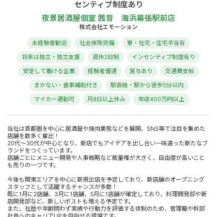
センティブ制度あり
夜景居酒屋個室 茜音 海浜幕張駅前店
株式会社エモーション
未経験者歓迎
社会保険完備
寮・社宅・住宅手当有
将来は独立・独立支援
週休2日制
インセンティブ制度有り
安定して働ける企業
経験者優遇
賞与あり
交通費支給
まかない・食事補助付き
駅直結・駅から徒歩5分以内
マイカー通勤可
月8日以上休み
年収400万円以上
当社は首都圏を中心に居酒屋や焼肉業態などを展開、SNS等で注目を集めた
店舗を数多く輩出！
20代〜30代が中心となり、新店でもアイデアを出し合い一味違った新たなブ
ランドをつくっています。
店舗ごとにメニュー開発や人事戦略など裁量権が大きく、自由度が高いこと
も売りの一つです。
今後も関東エリアを中心に新規出店を予定しており、新店舗のオープニング
スタッフとして活躍するチャンスが多数！
既に1月に2店舗、3月に1店舗、5月に1店舗が確定しており、料理開発部や新
店開発部など、新しいポストも増える予定です。
また、社歴や年齢問わず実績や行動力を評価する体制のため、管理職や幹部
社員へのキャリアUPを目指せる環境です。