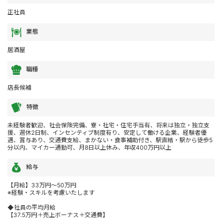
正社員
業態
居酒屋
職種
店長候補
特徴
未経験者歓迎、社会保険完備、寮・社宅・住宅手当有、将来は独立・独立支
援、週休2日制、インセンティブ制度有り、安定して働ける企業、経験者優
遇、賞与あり、交通費支給、まかない・食事補助付き、駅直結・駅から徒歩5
分以内、マイカー通勤可、月8日以上休み、年収400万円以上
給与
【月給】33万円～50万円
※経験・スキルを考慮いたします
◆社員の平均月給
【37.5万円＋売上ボーナス＋交通費】