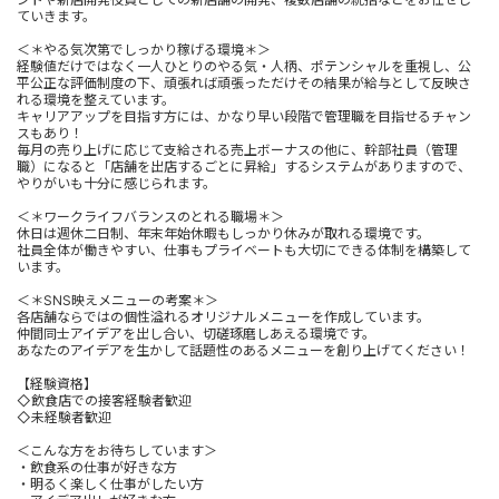
ていきます。
＜＊やる気次第でしっかり稼げる環境＊＞
経験値だけではなく一人ひとりのやる気・人柄、ポテンシャルを重視し、公
平公正な評価制度の下、頑張れば頑張っただけその結果が給与として反映さ
れる環境を整えています。
キャリアアップを目指す方には、かなり早い段階で管理職を目指せるチャン
スもあり！
毎月の売り上げに応じて支給される売上ボーナスの他に、幹部社員（管理
職）になると「店舗を出店するごとに昇給」するシステムがありますので、
やりがいも十分に感じられます。
＜＊ワークライフバランスのとれる職場＊＞
休日は週休二日制、年末年始休暇もしっかり休みが取れる環境です。
社員全体が働きやすい、仕事もプライベートも大切にできる体制を構築して
います。
＜＊SNS映えメニューの考案＊＞
各店舗ならではの個性溢れるオリジナルメニューを作成しています。
仲間同士アイデアを出し合い、切磋琢磨しあえる環境です。
あなたのアイデアを生かして話題性のあるメニューを創り上げてください！
【経験資格】
◇飲食店での接客経験者歓迎
◇未経験者歓迎
＜こんな方をお待ちしています＞
・飲食系の仕事が好きな方
・明るく楽しく仕事がしたい方