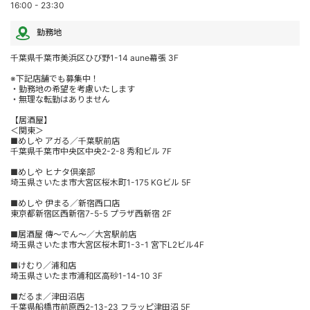
16:00 - 23:30
勤務地
千葉県千葉市美浜区ひび野1-14 aune幕張 3F
※下記店舗でも募集中！
・勤務地の希望を考慮いたします
・無理な転勤はありません
【居酒屋】
＜関東＞
■めしや アガる／千葉駅前店
千葉県千葉市中央区中央2-2-8 秀和ビル 7F
■めしや ヒナタ倶楽部
埼玉県さいたま市大宮区桜木町1-175 KGビル 5F
■めしや 伊まる／新宿西口店
東京都新宿区西新宿7-5-5 プラザ西新宿 2F
■居酒屋 傳～でん～／大宮駅前店
埼玉県さいたま市大宮区桜木町1-3-1 宮下L2ビル4F
■けむり／浦和店
埼玉県さいたま市浦和区高砂1-14-10 3F
■だるま／津田沼店
千葉県船橋市前原西2-13-23 フラッピ津田沼 5F