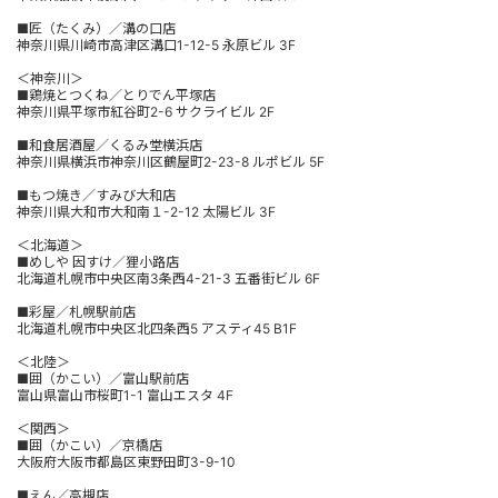
■匠（たくみ）／溝の口店
神奈川県川崎市高津区溝口1-12-5 永原ビル 3F
＜神奈川＞
■鶏焼とつくね／とりでん平塚店
神奈川県平塚市紅谷町2-6 サクライビル 2F
■和食居酒屋／くるみ堂横浜店
神奈川県横浜市神奈川区鶴屋町2-23-8 ルポビル 5F
■もつ焼き／すみび大和店
神奈川県大和市大和南１-2-12 太陽ビル 3F
＜北海道＞
■めしや 因すけ／狸小路店
北海道札幌市中央区南3条西4-21-3 五番街ビル 6F
■彩屋／札幌駅前店
北海道札幌市中央区北四条西5 アスティ45 B1F
＜北陸＞
■囲（かこい）／富山駅前店
富山県富山市桜町1-1 富山エスタ 4F
＜関西＞
■囲（かこい）／京橋店
大阪府大阪市都島区東野田町3-9-10
■えん／高槻店