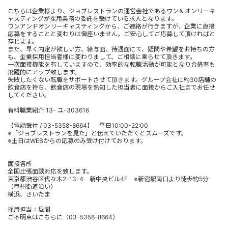
こちらは企業様より、ジョブレストランの運営会社であるワン＆オンリーキ
ャスティングが採用業務の委託を受けている求人となります。
ワンアンドオンリーキャスティングから、ご連絡が行きますが、企業に直接
応募をすることと変わりは御座いません。ご安心してご応募して頂ければと
存じます。
また、早く内定が欲しい方、給与面、待遇面にて、疑問や希望をお持ちの方
も、企業採用担当者様に変わりまして、ご相談に乗らせて頂きます。
一次面接機能を有していますので、効率的な転職活動が可能となり合格率も
飛躍的にアップ致します。
失敗したくない転職をサポートさせて頂きます。グループ会社に約30店舗の
飲食店を持ち、飲食店の現場を熟知した担当者に面接からご入社までお任せ
してください。
有料職業紹介 13- ユ-303616
【電話受付 / 03-5358-8664】 平日10:00-22:00
※「ジョブレストランを見た」と伝えていただくとスムーズです。
※土日はWEBからの応募のみ受け付けております。
面接各所
全国出張面談対応を致します。
東京都渋谷区代々木2-13-4 新中央ビル4F ※新宿駅南口より徒歩約5分
（甲州街道沿い）
横浜、さいたま
採用担当：風間
ご不明点はこちらに（03-5358-8664）