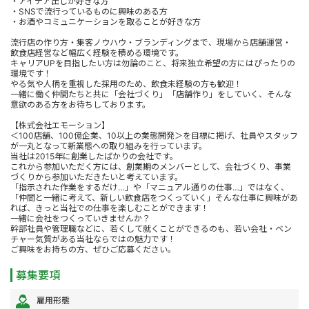
・アイデア出しが好きな方
・SNSで流行っているものに興味のある方
・お酒やコミュニケーションを取ることが好きな方
流行店の作り方・集客ノウハウ・ブランディングまで、現場から店舗運営・
飲食店経営など幅広く経験を積める環境です。
キャリアUPを目指したい方は勿論のこと、将来独立希望の方にはぴったりの
環境です！
やる気や人柄を重視した採用のため、飲食未経験の方も歓迎！
一緒に働く仲間たちと共に「会社づくり」「店舗作り」をしていく、そんな
意欲のある方をお待ちしております。
【株式会社エモーション】
＜100店舗、100億企業、10以上の業態開発＞を目標に掲げ、社員やスタッフ
が一丸となって新業態への取り組みを行っています。
当社は2015年に創業したばかりの会社です。
これから参加いただく方には、創業期のメンバーとして、会社づくり、事業
づくりから参加いただきたいと考えています。
「指示された作業をするだけ…」や「マニュアル通りの仕事…」ではなく、
「仲間と一緒に考えて、新しい飲食店をつくっていく」そんな仕事に興味があ
れば、きっと当社での仕事を楽しむことができます！
一緒に会社をつくっていきませんか？
幹部社員や管理職などに、若くして就くことができるのも、若い会社・ベン
チャー気質がある当社ならではの魅力です！
ご興味をお持ちの方、ぜひご応募ください。
募集要項
雇用形態