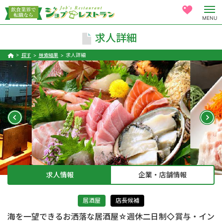
MENU
求人詳細
探す
検索結果
求人詳細
求人情報
企業・店舗情報
居酒屋
店長候補
海を一望できるお洒落な居酒屋☆週休二日制◇賞与・イン