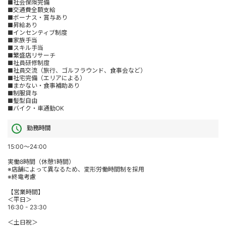
■社会保険完備
■交通費全額支給
■ボーナス・賞与あり
■昇給あり
■インセンティブ制度
■家族手当
■スキル手当
■繁盛店リサーチ
■社員研修制度
■社員交流（旅行、ゴルフラウンド、食事会など）
■社宅完備（エリアによる）
■まかない・食事補助あり
■制服貸与
■髪型自由
■バイク・車通勤OK
勤務時間
15:00～24:00
実働8時間（休憩1時間）
※店舗によって異なるため、変形労働時間制を採用
※終電考慮
【営業時間】
＜平日＞
16:30 - 23:30
＜土日祝＞