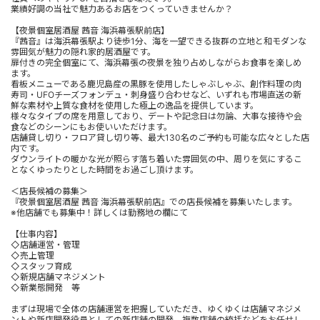
業績好調の当社で魅力あるお店をつくっていきませんか？
【夜景個室居酒屋 茜音 海浜幕張駅前店】
『茜音』は海浜幕張駅より徒歩1分、海を一望できる抜群の立地と和モダンな
雰囲気が魅力の隠れ家的居酒屋です。
扉付きの完全個室にて、海浜幕張の夜景を独り占めしながらお食事を楽しめ
ます。
看板メニューである鹿児島産の黒豚を使用したしゃぶしゃぶ、創作料理の肉
寿司・UFOチーズフォンデュ・刺身盛り合わせなど、いずれも市場直送の新
鮮な素材や上質な食材を使用した極上の逸品を提供しています。
様々なタイプの席を用意しており、デートや記念日は勿論、大事な接待や会
食などのシーンにもお使いいただけます。
店舗貸し切り・フロア貸し切り等、最大130名のご予約も可能な広々とした店
内です。
ダウンライトの暖かな光が照らす落ち着いた雰囲気の中、周りを気にするこ
となくゆったりとした時間をお過ごし頂けます。
＜店長候補の募集＞
『夜景個室居酒屋 茜音 海浜幕張駅前店』での店長候補を募集いたします。
※他店舗でも募集中！詳しくは勤務地の欄にて
【仕事内容】
◇店舗運営・管理
◇売上管理
◇スタッフ育成
◇新規店舗マネジメント
◇新業態開発 等
まずは現場で全体の店舗運営を把握していただき、ゆくゆくは店舗マネジメ
ントや新店開発役員としての新店舗の開発、複数店舗の統括などをお任せし