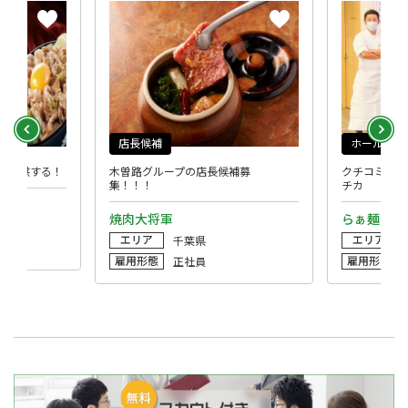
店長候補
ホール
を提供する！
木曽路グループの店長候補募
クチコミ人気
集！！！
チカ
ア
焼肉大将軍
らぁ麺はや
エリア
エリア
千葉県
雇用形態
雇用形態
正社員