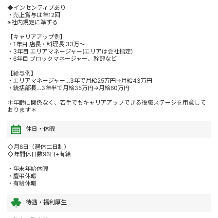
◆インセンティブあり
・売上賞与は年12回
※社内規定に準ずる
【キャリアアップ例】
・1年目 店長・料理長 33万〜
・3年目 エリアマネージャー(エリアは会社指定)
・6年目 ブロックマネージャー、幹部など
【給与例】
・エリアマネージャー…3年で月給25万円→月給43万円
・統括部長…3年半で月給35万円→月給60万円
＊年齢に関係なく、若手でもキャリアアップできる役職ステージを用意して
おります＊
休日・休暇
◇月8日（週休二日制）
◇年間休日数96日+有給
・年末年始休暇
・慶弔休暇
・有給休暇
待遇・福利厚生