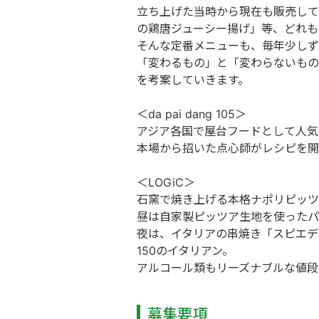
立ち上げた当時から現在も販売して
の鶏唐ジューシー揚げ」等、どれも
そんな定番メニューも、毎年少しず
「変わるもの」と「変わらないもの
を考案していきます。
＜da pai dang 105＞
アジア各国で屋台フードとして人気の「
本場から招いた点心師がレシピを開
＜LOGiC＞
石窯で焼き上げる本格ナポリピッツ
昼は自家製ピッツア生地を使ったパ
夜は、イタリアの串焼き「スピエデ
150のイタリアン。
アルコール類もリーズナブルな値段
募集要項