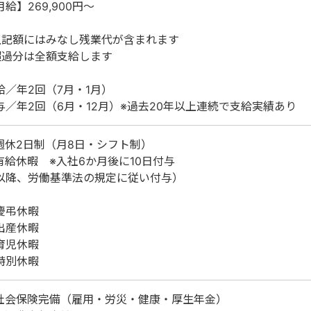
月給】269,900円～
上記額にはみなし残業代が含まれます
超過分は全額支給します
給／年2回（7月・1月）
与／年2回（6月・12月）※過去20年以上連続で支給実績あり
週休2日制（月8日・シフト制）
有給休暇 ※入社6か月後に10日付与
以降、労働基準法の規定に従い付与）
慶弔休暇
出産休暇
育児休暇
特別休暇
社会保険完備（雇用・労災・健康・厚生年金）