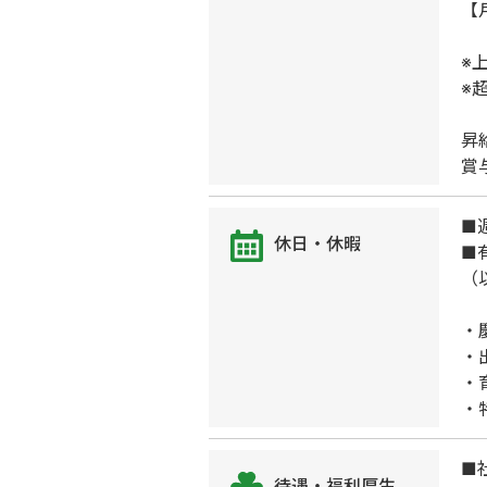
【
※
※
昇
賞
■
休日・休暇
■
（
・
・
・
・
■
待遇・福利厚生