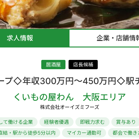
求人情報
企業・店舗情
居酒屋
店長候補
ープ◇年収300万円～450万円◇駅
くいもの屋わん 大阪エリア
株式会社オーイズミフーズ
して働ける企業
経験者優遇
即戦力求む
賞与あり
直結・駅から徒歩5分以内
マイカー通勤可
都会で働き