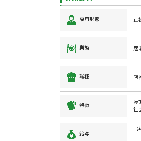
雇用形態
正
業態
居
職種
店
長
特徴
社
【
給与