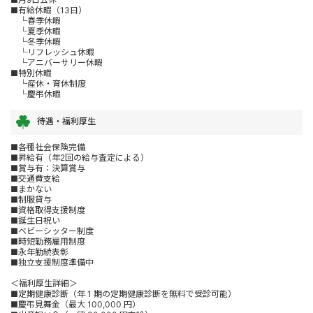
■有給休暇（13日）
└春季休暇
└夏季休暇
└冬季休暇
└リフレッシュ休暇
└アニバーサリー休暇
■特別休暇
└産休・育休制度
└慶弔休暇
待遇・福利厚生
■各種社会保険完備
■昇給有（年2回の給与査定による）
■賞与有：決算賞与
■交通費支給
■まかない
■制服貸与
■資格取得支援制度
■誕生日祝い
■ベビーシッター制度
■時短勤務雇用制度
■永年勤続表彰
■独立支援制度準備中
＜福利厚生詳細＞
■定期健康診断（年 1 期の定期健康診断を無料で受診可能）
■慶弔見舞金（最大 100,000 円）