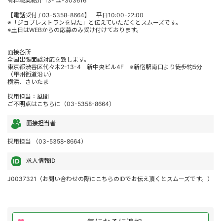
有料職業紹介 13- ユ-303616
【電話受付 / 03-5358-8664】 平日10:00-22:00
※「ジョブレストランを見た」と伝えていただくとスムーズです。
※土日はWEBからの応募のみ受け付けております。
面接各所
全国出張面談対応を致します。
東京都渋谷区代々木2-13-4 新中央ビル4F ※新宿駅南口より徒歩約5分
（甲州街道沿い）
横浜、さいたま
採用担当：風間
ご不明点はこちらに（03-5358-8664）
面接担当者
採用担当 （03-5358-8664）
求人情報ID
J0037321（お問い合わせの際にこちらのIDでお伝え頂くとスムーズです。）