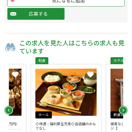
気になるに追加
応募する
この求人を
見た人は
こちらの求人も
見
ています
和食
ホテル
ホール
飲食以外
～40万円/
◇待遇・福利厚生充実◇各店舗のおも
接客なし♪家
てなし
ジ【