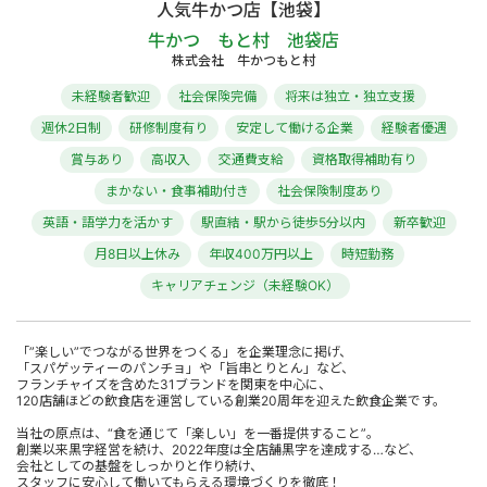
人気牛かつ店【池袋】
牛かつ もと村 池袋店
株式会社 牛かつもと村
未経験者歓迎
社会保険完備
将来は独立・独立支援
週休2日制
研修制度有り
安定して働ける企業
経験者優遇
賞与あり
高収入
交通費支給
資格取得補助有り
まかない・食事補助付き
社会保険制度あり
英語・語学力を活かす
駅直結・駅から徒歩5分以内
新卒歓迎
月8日以上休み
年収400万円以上
時短勤務
キャリアチェンジ（未経験OK）
「”楽しい”でつながる世界をつくる」を企業理念に掲げ、
「スパゲッティーのパンチョ」や「旨串とりとん」など、
フランチャイズを含めた31ブランドを関東を中心に、
120店舗ほどの飲食店を運営している創業20周年を迎えた飲食企業です。
当社の原点は、“食を通じて「楽しい」を一番提供すること”。
創業以来黒字経営を続け、2022年度は全店舗黒字を達成する…など、
会社としての基盤をしっかりと作り続け、
スタッフに安心して働いてもらえる環境づくりを徹底！