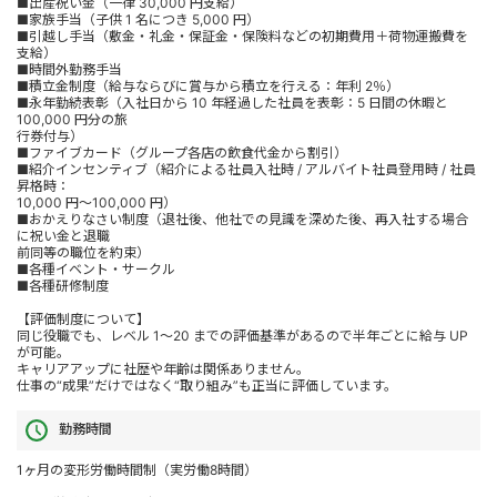
■出産祝い金（一律 30,000 円支給）
■家族手当（子供 1 名につき 5,000 円）
■引越し手当（敷金・礼金・保証金・保険料などの初期費用＋荷物運搬費を
支給）
■時間外勤務手当
■積立金制度（給与ならびに賞与から積立を行える：年利 2％）
■永年勤続表彰（入社日から 10 年経過した社員を表彰：5 日間の休暇と
100,000 円分の旅
行券付与）
■ファイブカード（グループ各店の飲食代金から割引）
■紹介インセンティブ（紹介による社員入社時 / アルバイト社員登用時 / 社員
昇格時：
10,000 円～100,000 円）
■おかえりなさい制度（退社後、他社での見識を深めた後、再入社する場合
に祝い金と退職
前同等の職位を約束）
■各種イベント・サークル
■各種研修制度
【評価制度について】
同じ役職でも、レベル 1～20 までの評価基準があるので半年ごとに給与 UP
が可能。
キャリアアップに社歴や年齢は関係ありません。
仕事の“成果”だけではなく“取り組み”も正当に評価しています。
勤務時間
1ヶ月の変形労働時間制（実労働8時間）