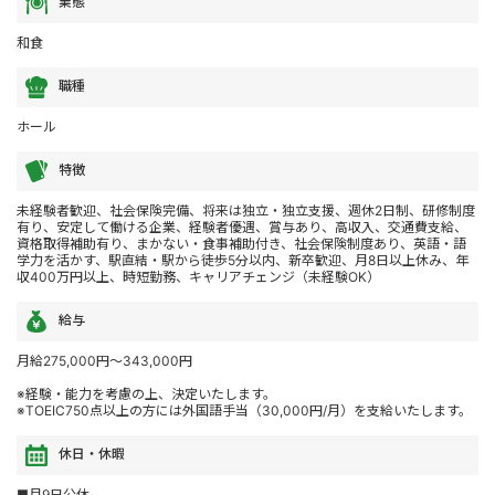
業態
和食
職種
ホール
特徴
未経験者歓迎、社会保険完備、将来は独立・独立支援、週休2日制、研修制度
有り、安定して働ける企業、経験者優遇、賞与あり、高収入、交通費支給、
資格取得補助有り、まかない・食事補助付き、社会保険制度あり、英語・語
学力を活かす、駅直結・駅から徒歩5分以内、新卒歓迎、月8日以上休み、年
収400万円以上、時短勤務、キャリアチェンジ（未経験OK）
給与
月給275,000円～343,000円
※経験・能力を考慮の上、決定いたします。
※TOEIC750点以上の方には外国語手当（30,000円/月）を支給いたします。
休日・休暇
■月9日公休