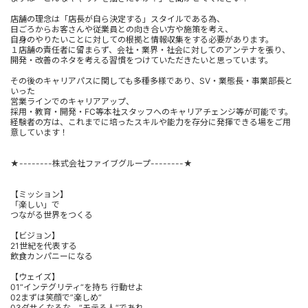
店舗の理念は「店長が自ら決定する」スタイルである為、
日ごろからお客さんや従業員との向き合い方や施策を考え、
自身のやりたいことに対しての根拠と情報収集をする必要があります。
１店舗の責任者に留まらず、会社・業界・社会に対してのアンテナを張り、
開発・改善のネタを考える習慣をつけていただきたいと思っています。
その後のキャリアパスに関しても多種多様であり、SV・業態長・事業部長と
いった
営業ラインでのキャリアアップ、
採用・教育・開発・FC等本社スタッフへのキャリアチェンジ等が可能です。
経験者の方は、これまでに培ったスキルや能力を存分に発揮できる場をご用
意しています！
★--------株式会社ファイブグループ--------★
【ミッション】
「楽しい」で
つながる世界をつくる
【ビジョン】
21世紀を代表する
飲食カンパニーになる
【ウェイズ】
01“インテグリティ“を持ち 行動せよ
02まずは笑顔で”楽しめ“
03ダサくなるな、“モテる人“であれ