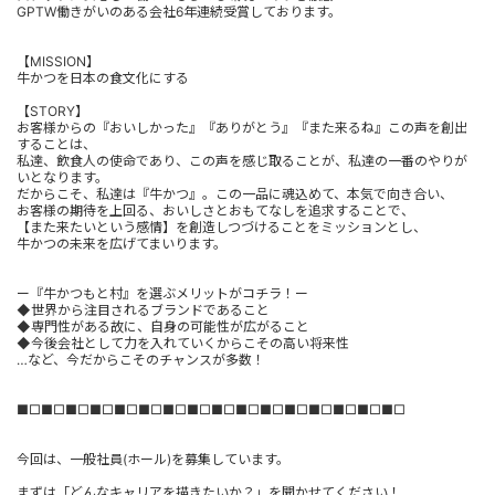
GPTW働きがいのある会社6年連続受賞しております。
【MISSION】
牛かつを日本の食文化にする
【STORY】
お客様からの『おいしかった』『ありがとう』『また来るね』この声を創出
することは、
私達、飲食人の使命であり、この声を感じ取ることが、私達の一番のやりが
いとなります。
だからこそ、私達は『牛かつ』。この一品に魂込めて、本気で向き合い、
お客様の期待を上回る、おいしさとおもてなしを追求することで、
【また来たいという感情】を創造しつづけることをミッションとし、
牛かつの未来を広げてまいります。
ー『牛かつもと村』を選ぶメリットがコチラ！ー
◆世界から注目されるブランドであること
◆専門性がある故に、自身の可能性が広がること
◆今後会社として力を入れていくからこその高い将来性
…など、今だからこそのチャンスが多数！
■□■□■□■□■□■□■□■□■□■□■□■□■□■□■□■□
今回は、一般社員(ホール)を募集しています。
まずは「どんなキャリアを描きたいか？」を聞かせてください！