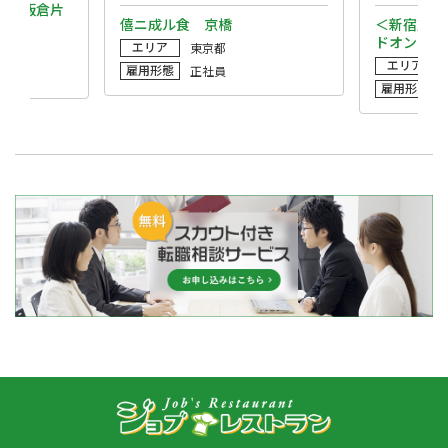
ィ／飯倉片
僖ニ成ル食 京橋
＜新宿支店
ドオンリー
エリア
東京都
エリア
雇用形態
正社員
雇用形態