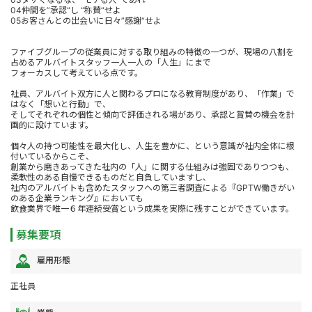
04仲間を”承認“し “称賛“せよ
05お客さんとの出会いに日々”感謝“せよ
ファイブグループの従業員に対する取り組みの特徴の一つが、現場の八割を
占めるアルバイトスタッフ一人一人の「人生」にまで
フォーカスして考えている点です。
社員、アルバイト双方に人と関わるプロになる教育制度があり、「作業」で
はなく「想いと行動」で、
そしてそれぞれの個性と傾向で評価される場があり、承認と賞賛の機会を計
画的に設けています。
個々人の持つ可能性を最大化し、人生を豊かに、という意識が社内全体に根
付いているからこそ、
創業から磨きあってきた社内の「人」に関する仕組みは強固でありつつも、
柔軟性のある自慢できるものだと自負していますし、
社内のアルバイトも含めたスタッフへの第三者調査による『GPTW働きがい
のある企業ランキング』においても
飲食業界で唯一６年連続受賞という成果を実際に残すことができています。
募集要項
雇用形態
正社員