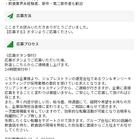
・飲食業界未経験者、新卒・第二新卒者も歓迎
応募方法
ここまでお読みいただきありがとうございました。
【応募する】ボタンよりご応募ください。
応募プロセス
《応募ボタン受付》
応募ボタンよりご応募いただいた後、
折返しこちらからご連絡差し上げます。
24時間受付中！
こちらは企業様より、ジョブレストランの運営会社であるワン＆オンリーキ
ャスティングが採用業務の委託を受けている求人となります。
ワンアンドオンリーキャスティングから、ご連絡が行きますが、企業に直接
応募をすることと変わりは御座いません。ご安心してご応募して頂ければと
存じます。
また、早く内定が欲しい方、給与面、待遇面にて、疑問や希望をお持ちの方
も、企業採用担当者様に変わりまして、ご相談に乗らせて頂きます。
一次面接機能を有していますので、効率的な転職活動が可能となり合格率も
飛躍的にアップ致します。
失敗したくない転職をサポートさせて頂きます。グループ会社に約30店舗の
飲食店を持ち、飲食店の現場を熟知した担当者に面接からご入社までお任せ
してください。