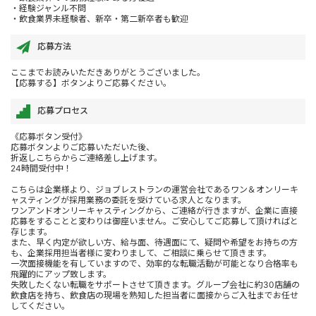
・経験ジャンル不問
・飲食業界未経験者、新卒・第二新卒者も歓迎
応募方法
ここまでお読みいただきありがとうございました。
【応募する】ボタンよりご応募ください。
応募プロセス
《応募ボタン受付》
応募ボタンよりご応募いただいた後、
折返しこちらからご連絡差し上げます。
24時間受付中！
こちらは企業様より、ジョブレストランの運営会社であるワン＆オンリーキ
ャスティングが採用業務の委託を受けている求人となります。
ワンアンドオンリーキャスティングから、ご連絡が行きますが、企業に直接
応募をすることと変わりは御座いません。ご安心してご応募して頂ければと
存じます。
また、早く内定が欲しい方、給与面、待遇面にて、疑問や希望をお持ちの方
も、企業採用担当者様に変わりまして、ご相談に乗らせて頂きます。
一次面接機能を有していますので、効率的な転職活動が可能となり合格率も
飛躍的にアップ致します。
失敗したくない転職をサポートさせて頂きます。グループ会社に約30店舗の
飲食店を持ち、飲食店の現場を熟知した担当者に面接からご入社までお任せ
してください。