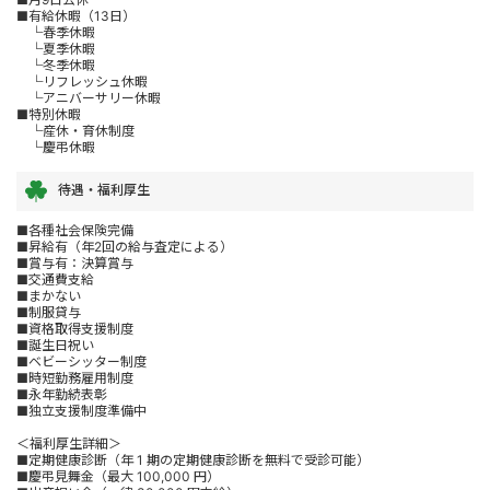
■有給休暇（13日）
└春季休暇
└夏季休暇
└冬季休暇
└リフレッシュ休暇
└アニバーサリー休暇
■特別休暇
└産休・育休制度
└慶弔休暇
待遇・福利厚生
■各種社会保険完備
■昇給有（年2回の給与査定による）
■賞与有：決算賞与
■交通費支給
■まかない
■制服貸与
■資格取得支援制度
■誕生日祝い
■ベビーシッター制度
■時短勤務雇用制度
■永年勤続表彰
■独立支援制度準備中
＜福利厚生詳細＞
■定期健康診断（年 1 期の定期健康診断を無料で受診可能）
■慶弔見舞金（最大 100,000 円）