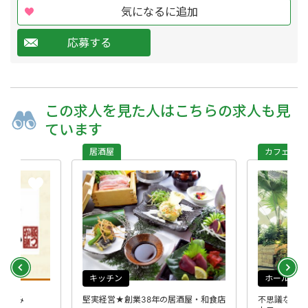
気になるに追加
応募する
この求人を
見た人は
こちらの求人も
見
ています
居酒屋
カフェ・喫
キッチン
ホール
8日休み
堅実経営★創業38年の居酒屋・和食店
不思議な楽し