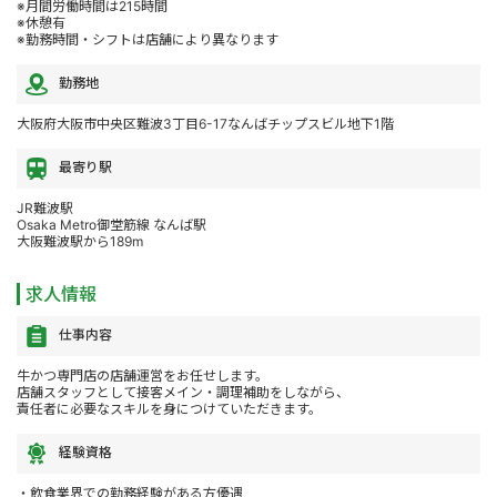
※月間労働時間は215時間
※休憩有
※勤務時間・シフトは店舗により異なります
勤務地
大阪府大阪市中央区難波3丁目6-17なんばチップスビル地下1階
最寄り駅
JR難波駅
Osaka Metro御堂筋線 なんば駅
大阪難波駅から189m
求人情報
仕事内容
牛かつ専門店の店舗運営をお任せします。
店舗スタッフとして接客メイン・調理補助をしながら、
責任者に必要なスキルを身につけていただきます。
経験資格
・飲食業界での勤務経験がある方優遇