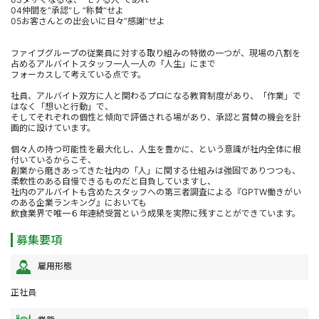
04仲間を”承認“し “称賛“せよ
05お客さんとの出会いに日々”感謝“せよ
ファイブグループの従業員に対する取り組みの特徴の一つが、現場の八割を
占めるアルバイトスタッフ一人一人の「人生」にまで
フォーカスして考えている点です。
社員、アルバイト双方に人と関わるプロになる教育制度があり、「作業」で
はなく「想いと行動」で、
そしてそれぞれの個性と傾向で評価される場があり、承認と賞賛の機会を計
画的に設けています。
個々人の持つ可能性を最大化し、人生を豊かに、という意識が社内全体に根
付いているからこそ、
創業から磨きあってきた社内の「人」に関する仕組みは強固でありつつも、
柔軟性のある自慢できるものだと自負していますし、
社内のアルバイトも含めたスタッフへの第三者調査による『GPTW働きがい
のある企業ランキング』においても
飲食業界で唯一６年連続受賞という成果を実際に残すことができています。
募集要項
雇用形態
正社員