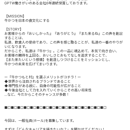
GPTW働きがいのある会社6年連続受賞しております。
【MISSION】
牛かつを日本の食文化にする
【STORY】
お客様からの『おいしかった』『ありがとう』『また来るね』この声を創出
することは、
私達、飲食人の使命であり、この声を感じ取ることが、私達の一番のやりが
いとなります。
だからこそ、私達は『牛かつ』。この一品に魂込めて、本気で向き合い、
お客様の期待を上回る、おいしさとおもてなしを追求することで、
【また来たいという感情】を創造しつづけることをミッションとし、
牛かつの未来を広げてまいります。
ー『牛かつもと村』を選ぶメリットがコチラ！ー
◆世界から注目されるブランドであること
◆専門性がある故に、自身の可能性が広がること
◆今後会社として力を入れていくからこその高い将来性
…など、今だからこそのチャンスが多数！
■□■□■□■□■□■□■□■□■□■□■□■□■□■□■□■□
今回は、一般社員(ホール)を募集しています。
まずは「どんなキャリアを描きたいか？」を聞かせてください！