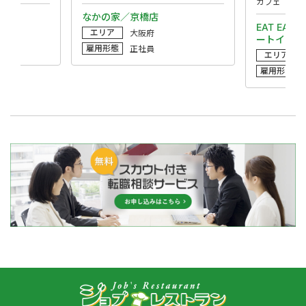
カフェ
堺店
なかの家／京橋店
EAT EAT 
エリア
大阪府
ートイート
雇用形態
正社員
エリア
雇用形態