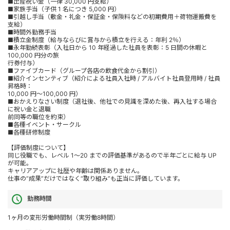
■出産祝い金（一律 30,000 円支給）
■家族手当（子供 1 名につき 5,000 円）
■引越し手当（敷金・礼金・保証金・保険料などの初期費用＋荷物運搬費を
支給）
■時間外勤務手当
■積立金制度（給与ならびに賞与から積立を行える：年利 2％）
■永年勤続表彰（入社日から 10 年経過した社員を表彰：5 日間の休暇と
100,000 円分の旅
行券付与）
■ファイブカード（グループ各店の飲食代金から割引）
■紹介インセンティブ（紹介による社員入社時 / アルバイト社員登用時 / 社員
昇格時：
10,000 円～100,000 円）
■おかえりなさい制度（退社後、他社での見識を深めた後、再入社する場合
に祝い金と退職
前同等の職位を約束）
■各種イベント・サークル
■各種研修制度
【評価制度について】
同じ役職でも、レベル 1～20 までの評価基準があるので半年ごとに給与 UP
が可能。
キャリアアップに社歴や年齢は関係ありません。
仕事の“成果”だけではなく“取り組み”も正当に評価しています。
勤務時間
1ヶ月の変形労働時間制（実労働8時間）