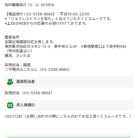
有料職業紹介 13- ユ-303616
【電話受付 / 03-5358-8664】 平日10:00-22:00
※「ジョブレストランを見た」と伝えていただくとスムーズです。
※土日はWEBからの応募のみ受け付けております。
面接各所
全国出張面談対応を致します。
東京都渋谷区代々木2-13-4 新中央ビル4F ※新宿駅南口より徒歩約5分
（甲州街道沿い）
横浜、さいたま
採用担当：風間
ご不明点はこちらに（03-5358-8664）
面接担当者
採用担当 （03-5358-8664）
求人情報ID
J0037281（お問い合わせの際にこちらのIDでお伝え頂くとスムーズです。）