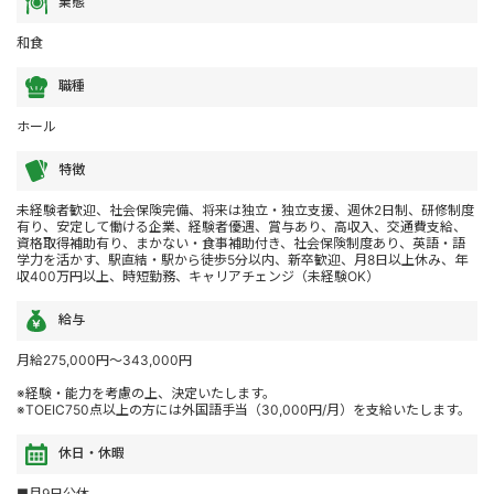
業態
和食
職種
ホール
特徴
未経験者歓迎、社会保険完備、将来は独立・独立支援、週休2日制、研修制度
有り、安定して働ける企業、経験者優遇、賞与あり、高収入、交通費支給、
資格取得補助有り、まかない・食事補助付き、社会保険制度あり、英語・語
学力を活かす、駅直結・駅から徒歩5分以内、新卒歓迎、月8日以上休み、年
収400万円以上、時短勤務、キャリアチェンジ（未経験OK）
給与
月給275,000円～343,000円
※経験・能力を考慮の上、決定いたします。
※TOEIC750点以上の方には外国語手当（30,000円/月）を支給いたします。
休日・休暇
■月9日公休