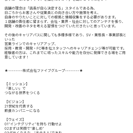
店舗の理念は「店長が自ら決定する」スタイルである為、
日ごろからお客さんや従業員との向き合い方や施策を考え、
自身のやりたいことに対しての根拠と情報収集をする必要があります。
１店舗の責任者に留まらず、会社・業界・社会に対してのアンテナを張り、
開発・改善のネタを考える習慣をつけていただきたいと思っています。
その後のキャリアパスに関しても多種多様であり、SV・業態長・事業部長と
いった
営業ラインでのキャリアアップ、
採用・教育・開発・FC等本社スタッフへのキャリアチェンジ等が可能です。
経験者の方は、これまでに培ったスキルや能力を存分に発揮できる場をご用
意しています！
★--------株式会社ファイブグループ--------★
【ミッション】
「楽しい」で
つながる世界をつくる
【ビジョン】
21世紀を代表する
飲食カンパニーになる
【ウェイズ】
01“インテグリティ“を持ち 行動せよ
02まずは笑顔で”楽しめ“
03ダサくなるな、“モテる人“であれ