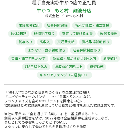
種手当充実◎牛かつ店で正社員
牛かつ もと村 難波分店
株式会社 牛かつもと村
未経験者歓迎
社会保険完備
将来は独立・独立支援
週休2日制
研修制度有り
安定して働ける企業
経験者優遇
賞与あり
高収入
交通費支給
資格取得補助有り
まかない・食事補助付き
社会保険制度あり
英語・語学力を活かす
駅直結・駅から徒歩5分以内
新卒歓迎
月8日以上休み
年収400万円以上
時短勤務
キャリアチェンジ（未経験OK）
「”楽しい”でつながる世界をつくる」を企業理念に掲げ、
「スパゲッティーのパンチョ」や「旨串とりとん」など、
フランチャイズを含めた31ブランドを関東を中心に、
120店舗ほどの飲食店を運営している創業20周年を迎えた飲食企業です。
当社の原点は、“食を通じて「楽しい」を一番提供すること”。
創業以来黒字経営を続け、2022年度は全店舗黒字を達成する…など、
会社としての基盤をしっかりと作り続け、
スタッフに安心して働いてもらえる環境づくりを徹底！