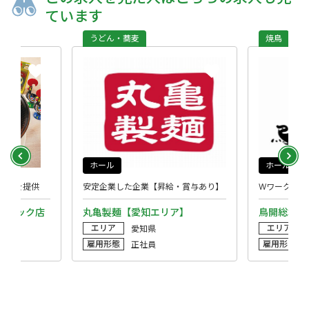
ています
うどん・蕎麦
焼鳥
ホール
ホール
料理を提供
安定企業した企業【昇給・賞与あり】
Wワークもフ
ラシック店
丸亀製麺【愛知エリア】
鳥開総本家
エリア
エリア
愛知県
雇用形態
雇用形態
正社員