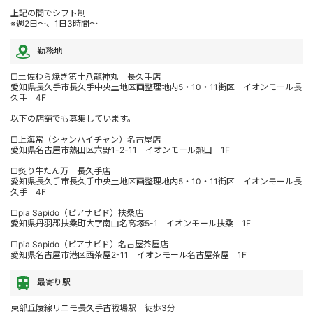
上記の間でシフト制
※週2日～、1日3時間～
勤務地
□土佐わら焼き第十八龍神丸 長久手店
愛知県長久手市長久手中央土地区画整理地内5・10・11街区 イオンモール長
久手 4F
以下の店舗でも募集しています。
□上海常（シャンハイチャン）名古屋店
愛知県名古屋市熱田区六野1-2-11 イオンモール熱田 1F
□炙り牛たん万 長久手店
愛知県長久手市長久手中央土地区画整理地内5・10・11街区 イオンモール長
久手 4F
□pia Sapido（ピアサピド）扶桑店
愛知県丹羽郡扶桑町大字南山名高塚5-1 イオンモール扶桑 1F
□pia Sapido（ピアサピド）名古屋茶屋店
愛知県名古屋市港区西茶屋2-11 イオンモール名古屋茶屋 1F
最寄り駅
東部丘陵線リニモ長久手古戦場駅 徒歩3分