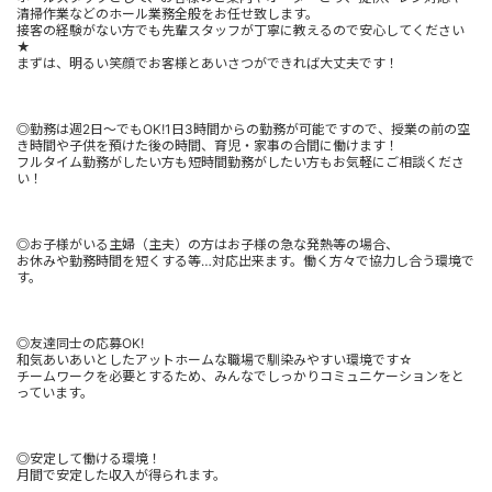
清掃作業などのホール業務全般をお任せ致します。
接客の経験がない方でも先輩スタッフが丁寧に教えるので安心してください
★
まずは、明るい笑顔でお客様とあいさつができれば大丈夫です！
◎勤務は週2日～でもOK!1日3時間からの勤務が可能ですので、授業の前の空
き時間や子供を預けた後の時間、育児・家事の合間に働けます！
フルタイム勤務がしたい方も短時間勤務がしたい方もお気軽にご相談くださ
い！
◎お子様がいる主婦（主夫）の方はお子様の急な発熱等の場合、
お休みや勤務時間を短くする等…対応出来ます。働く方々で協力し合う環境で
す。
◎友達同士の応募OK!
和気あいあいとしたアットホームな職場で馴染みやすい環境です☆
チームワークを必要とするため、みんなでしっかりコミュニケーションをと
っています。
◎安定して働ける環境！
月間で安定した収入が得られます。