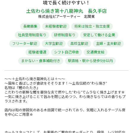
境で長く続けやすい！
土佐わら焼き第十八龍神丸 長久手店
株式会社ピアーサーティー 北関東
長期募集
未経験者歓迎
将来は独立・独立支援
社員登用制度有り
研修制度有り
安定して働ける企業
フリーター歓迎
大学生歓迎
高校生歓迎
主婦・主夫歓迎
経験者優遇
シフト自己申告
交通費支給
まかない・食事補助付き
駅直結・駅から徒歩5分以内
～～＋土佐わら焼き龍神丸とは＋～～
～風味と香ばしさが食欲をそそります！～土佐伝統の“わら焼き”
名物は『鰹のたたき』
こだわりの新鮮な鰹を豪快な炎で燃やした“わら”でムラなく焼き上げます☆
一気に焼き上げることで旨みを閉じ込めつつ、わら焼きならではの香りもプ
ラスされます。
店内は和の雰囲気のある木目調で統一されており、気軽に入れるテーブル席
を中心にご用意☆
ホールスタッフとして、お客様のご案内やオーダーとり、提供、レジ対応や