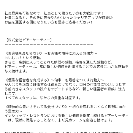
社員登用も可能なので、社員として働きたい方も大歓迎です！
社員になると、その先に店長やSVといったキャリアアップが可能◎
お店を運営する側になりたい方も是非ご応募ください！
【株式会社ピアーサーティー】－－－－－－－－－－－－－－－－－－－－－
－－－－－－－－－－－－－－－－－－－－－－－－－
《お客様を裏切らない》～お客様の期待に添える想像力～
おいしい！という感動。
さらに、店舗に入ってこられた瞬間の感動、接客を通した感動など。
ピアーサーティーは、常に新しい価値を創造することでお客様に小さな感動を
与え続けます。
《優秀な経営者を育成する》～何事にも最善をつくす行動力～
がんばりを正当に評価する仕組みだけでなく、自分の可能性に掛けようとす
る前向きなスタッフの独立をサポートするなど、新しい経営者の育成に注力
します。
すべてのスタッフは、私たちの貴重な財産です。
《精神的な豊かさをもてる会社づくり》～初心を忘れることなく理想に向か
う意思力～
インショップ・レストランにおける新しい価値を提案し続けるピアーサーティ
ーは、現状に満足することなく、未だ見ぬシーンを創造し続けます。