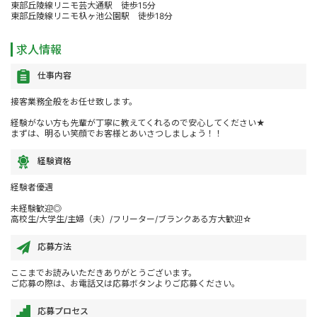
東部丘陵線リニモ芸大通駅 徒歩15分
東部丘陵線リニモ杁ヶ池公園駅 徒歩18分
求人情報
仕事内容
接客業務全般をお任せ致します。
経験がない方も先輩が丁寧に教えてくれるので安心してください★
まずは、明るい笑顔でお客様とあいさつしましょう！！
経験資格
経験者優遇
未経験歓迎◎
高校生/大学生/主婦（夫）/フリーター/ブランクある方大歓迎☆
応募方法
ここまでお読みいただきありがとうございます。
ご応募の際は、お電話又は応募ボタンよりご応募ください。
応募プロセス