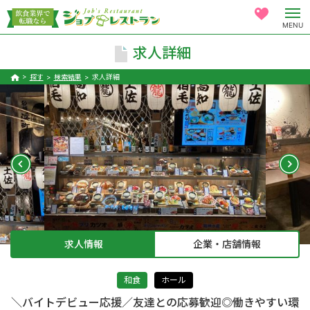
MENU
求人詳細
探す
検索結果
求人詳細
求人情報
企業・店舗情報
和食
ホール
＼バイトデビュー応援／友達との応募歓迎◎働きやすい環