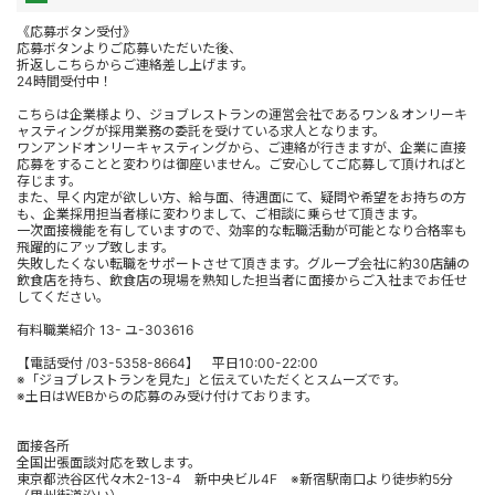
《応募ボタン受付》
応募ボタンよりご応募いただいた後、
折返しこちらからご連絡差し上げます。
24時間受付中！
こちらは企業様より、ジョブレストランの運営会社であるワン＆オンリーキ
ャスティングが採用業務の委託を受けている求人となります。
ワンアンドオンリーキャスティングから、ご連絡が行きますが、企業に直接
応募をすることと変わりは御座いません。ご安心してご応募して頂ければと
存じます。
また、早く内定が欲しい方、給与面、待遇面にて、疑問や希望をお持ちの方
も、企業採用担当者様に変わりまして、ご相談に乗らせて頂きます。
一次面接機能を有していますので、効率的な転職活動が可能となり合格率も
飛躍的にアップ致します。
失敗したくない転職をサポートさせて頂きます。グループ会社に約30店舗の
飲食店を持ち、飲食店の現場を熟知した担当者に面接からご入社までお任せ
してください。
有料職業紹介 13- ユ-303616
【電話受付 /03-5358-8664】 平日10:00-22:00
※「ジョブレストランを見た」と伝えていただくとスムーズです。
※土日はWEBからの応募のみ受け付けております。
面接各所
全国出張面談対応を致します。
東京都渋谷区代々木2-13-4 新中央ビル4F ※新宿駅南口より徒歩約5分