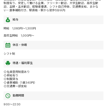
制度有り、安定して働ける企業、フリーター歓迎、大学生歓迎、高校生歓
迎、主婦・主夫歓迎、経験者優遇、シフト自己申告、交通費支給、まかな
い・食事補助付き、駅直結・駅から徒歩5分以内
給与
時給 1,060円～1,300円
高校生時給 1,000円～
休日・休暇
シフト制
待遇・福利厚生
◇社員登用制度あり
◇昇給有り
◇制服貸与
◇食事補助（1食340円）
◇交通費一部支給
勤務時間
9:00～22:30