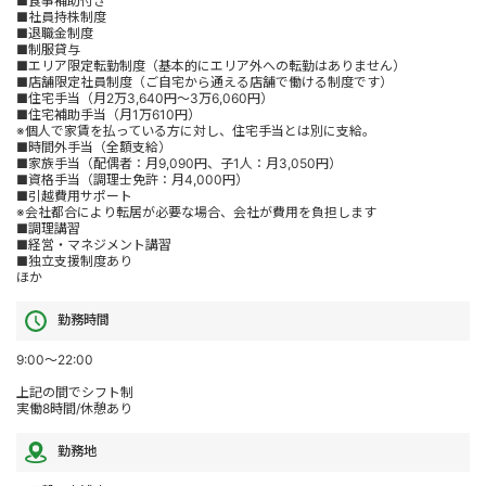
■食事補助付き
■社員持株制度
■退職金制度
■制服貸与
■エリア限定転勤制度（基本的にエリア外への転勤はありません）
■店舗限定社員制度（ご自宅から通える店舗で働ける制度です）
■住宅手当（月2万3,640円～3万6,060円）
■住宅補助手当（月1万610円）
※個人で家賃を払っている方に対し、住宅手当とは別に支給。
■時間外手当（全額支給）
■家族手当（配偶者：月9,090円、子1人：月3,050円）
■資格手当（調理士免許：月4,000円）
■引越費用サポート
※会社都合により転居が必要な場合、会社が費用を負担します
■調理講習
■経営・マネジメント講習
■独立支援制度あり
ほか
勤務時間
9:00～22:00
上記の間でシフト制
実働8時間/休憩あり
勤務地