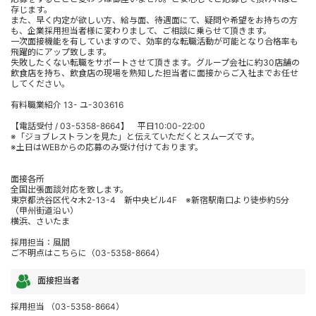
存じます。
また、早く内定が欲しい方、給与面、待遇面にて、疑問や希望をお持ちの方
も、企業採用担当者様に変わりまして、ご相談に乗らせて頂きます。
一次面接機能を有していますので、効率的な転職活動が可能となり合格率も
飛躍的にアップ致します。
失敗したくない転職をサポートさせて頂きます。グループ会社に約30店舗の
飲食店を持ち、飲食店の現場を熟知した担当者に面接からご入社までお任せ
してください。
有料職業紹介 13- ユ-303616
【電話受付 / 03-5358-8664】 平日10:00-22:00
※「ジョブレストランを見た」と伝えていただくとスムーズです。
※土日はWEBからの応募のみ受け付けております。
面接各所
全国出張面談対応を致します。
東京都渋谷区代々木2-13-4 新中央ビル4F ※新宿駅南口より徒歩約5分
（甲州街道沿い）
横浜、さいたま
採用担当：風間
ご不明点はこちらに（03-5358-8664）
面接担当者
採用担当 （03-5358-8664）