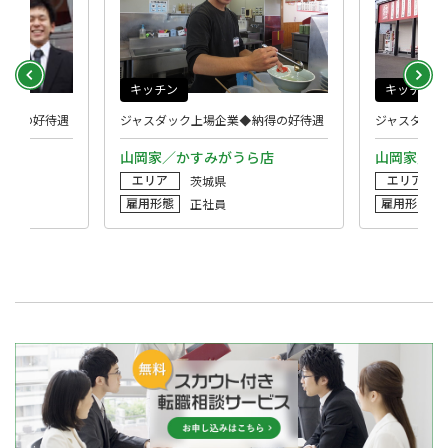
キッチン
キッチン
納得の好待遇
ジャスダック上場企業◆納得の好待遇
ジャスダック
山岡家／かすみがうら店
山岡家／牛
エリア
エリア
茨城県
雇用形態
雇用形態
正社員