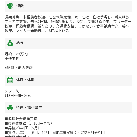
特徴
長期募集、未経験者歓迎、社会保険完備、寮・社宅・住宅手当有、将来は独
立・独立支援、週休2日制、研修制度有り、安定して働ける企業、フリーター
歓迎、経験者優遇、賞与あり、交通費支給、まかない・食事補助付き、新卒
歓迎、マイカー通勤可、月8日以上休み
給与
月給 23万円～
＋残業代
※経験・能力考慮
休日・休暇
シフト制
月8日～9日休み
待遇・福利厚生
■各種社会保険完備
■交通費支給（月5万円まで）
■昇給／年1回（5月）
■賞与／年2回（6月、12月）※昨年度実績：平均2ヶ月分/1回