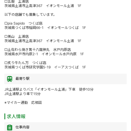
□五穀 土浦店
茨城県土浦市上高津367 イオンモール土浦 1F
以下の店舗でも募集しています。
□pia Sapido つくば店
茨城県つくば市稲岡66-1 イオンモールつくば 1F
□美山 土浦店
茨城県土浦市上高津367 イオンモール土浦 1F
□土佐わら焼き第十八龍神丸 水戸内原店
茨城県水戸市内原2-1 イオンモール水戸内原 1F
□炙り牛たん万 つくば店
茨城県つくば市研究学園5-19 イーアスつくば 1F
最寄り駅
JR土浦駅よりバス「イオンモール土浦」下車 徒歩10分
JR土浦駅より車で15分
※マイカー通勤 応相談
求人情報
仕事内容