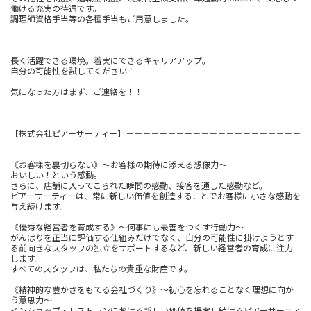
働ける充実の待遇です。
調理師資格手当等の各種手当もご用意しました。
長く活躍できる環境。着実にできるキャリアアップ。
自分の可能性を試してください！
気になった方はまず、ご連絡を！！
【株式会社ピアーサーティー】－－－－－－－－－－－－－－－－－－－－－
－－－－－－－－－－－－－－－－－－－－－－－－－
《お客様を裏切らない》～お客様の期待に添える想像力～
おいしい！という感動。
さらに、店舗に入ってこられた瞬間の感動、接客を通した感動など。
ピアーサーティーは、常に新しい価値を創造することでお客様に小さな感動を
与え続けます。
《優秀な経営者を育成する》～何事にも最善をつくす行動力～
がんばりを正当に評価する仕組みだけでなく、自分の可能性に掛けようとす
る前向きなスタッフの独立をサポートするなど、新しい経営者の育成に注力
します。
すべてのスタッフは、私たちの貴重な財産です。
《精神的な豊かさをもてる会社づくり》～初心を忘れることなく理想に向か
う意思力～
インショップ・レストランにおける新しい価値を提案し続けるピアーサーティ