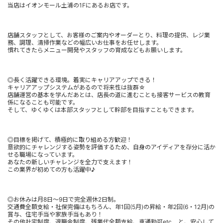
当店はイオンモール土浦の1Fにあるお店です。
店舗スタッフとして、お客様のご案内やオーダーとり、料理の提供、レジ業
務、調理、清掃作業などの幅広いお仕事をお任せします。
慣れてきたらメニュー開発やスタッフの育成などもお願いします。
◎長く活躍できる環境。着実にキャリアアップできる！
キャリアアップシステムがあるので将来性は抜群☆
店舗運営の基本を学んだあとは、店長の道に進むことも接客サービスの教育
係になることも可能です。
そして、ゆくゆくは本部スタッフとして幹部を目指すこともできます。
◎目標を掲げて、積極的に取り組める方歓迎！
意欲的にチャレンジする姿勢を評価するため、自身のアイディアを存分に活か
せる職場になっています。
あなたの新しいチャレンジを全力で支えます！
この業界が初めての方も活躍中♪
◎お休みは月8日～9日で完全週休2日制。
交通費全額支給・社保完備はもちろん、年1回(5月)の昇給・年2回(6・12月)の
賞与、住宅手当や家族手当もあり！
その他社宅制度、退職金制度、残業代全額支給、車通勤可etc.…と、安心して