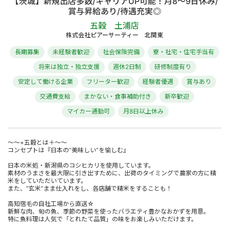
【茨城】新規出店多数/キャリアUP可能！月8～9日休み/
賞与昇給あり/待遇充実◎
五穀 土浦店
株式会社ピアーサーティー 北関東
長期募集
未経験者歓迎
社会保険完備
寮・社宅・住宅手当有
将来は独立・独立支援
週休2日制
研修制度有り
安定して働ける企業
フリーター歓迎
経験者優遇
賞与あり
交通費支給
まかない・食事補助付き
新卒歓迎
マイカー通勤可
月8日以上休み
～～+五穀とは＋～～
コンセプトは『日本の“美味しい”を愉しむ』
日本の米処・新潟県のコシヒカリを使用しています。
素材のうまさを最大限に引き出すために、出荷のタイミングで農家の方に精
米をしていただいています。
また、“玄米”まま仕入れをし、各店舗で精米をすることも！
高知宿毛の自社工場から直送☆
新鮮な肉、旬の魚、季節の野菜を使ったバラエティ豊かなおかずを用意。
特に魚料理は人気で「とれたて品質」の味をお楽しみいただけます。